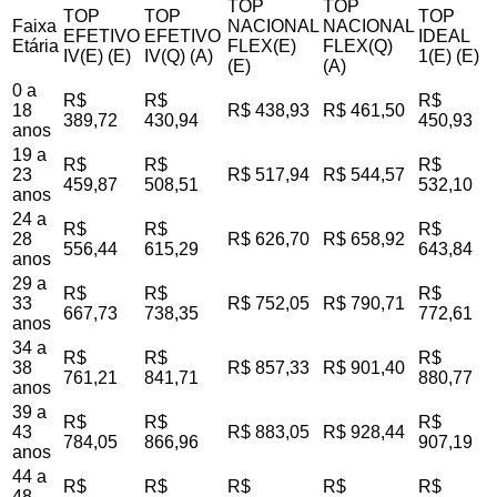
TOP
TOP
TOP
TOP
TOP
Faixa
NACIONAL
NACIONAL
EFETIVO
EFETIVO
IDEAL
Etária
FLEX(E)
FLEX(Q)
IV(E) (E)
IV(Q) (A)
1(E) (E)
(E)
(A)
0 a
R$
R$
R$
18
R$ 438,93
R$ 461,50
389,72
430,94
450,93
anos
19 a
R$
R$
R$
23
R$ 517,94
R$ 544,57
459,87
508,51
532,10
anos
24 a
R$
R$
R$
28
R$ 626,70
R$ 658,92
556,44
615,29
643,84
anos
29 a
R$
R$
R$
33
R$ 752,05
R$ 790,71
667,73
738,35
772,61
anos
34 a
R$
R$
R$
38
R$ 857,33
R$ 901,40
761,21
841,71
880,77
anos
39 a
R$
R$
R$
43
R$ 883,05
R$ 928,44
784,05
866,96
907,19
anos
44 a
R$
R$
R$
R$
R$
48