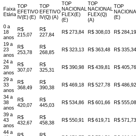
TOP
TOP
TOP
TOP
TOP
Faixa
NACIONAL
NACIONAL
EFETIVO
EFETIVO
NACIONA
Etária
FLEX(E)
FLEX(Q)
IV(E) (E)
IV(Q) (A)
(E)
(E)
(A)
0 a
R$
R$
18
R$ 273,84
R$ 308,03
R$ 284,1
215,07
227,84
anos
19 a
R$
R$
23
R$ 323,13
R$ 363,48
R$ 335,3
253,78
268,85
anos
24 a
R$
R$
28
R$ 390,98
R$ 439,81
R$ 405,7
307,07
325,31
anos
29 a
R$
R$
33
R$ 469,18
R$ 527,78
R$ 486,9
368,49
390,38
anos
34 a
R$
R$
38
R$ 534,86
R$ 601,66
R$ 555,0
420,07
445,03
anos
39 a
R$
R$
43
R$ 550,91
R$ 619,71
R$ 571,7
432,67
458,38
anos
44 a
R$
R$