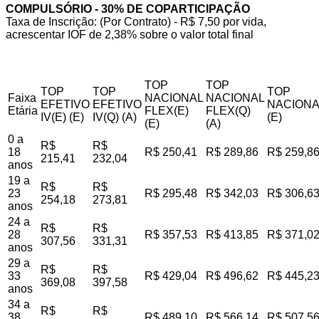
COMPULSÓRIO - 30% DE COPARTICIPAÇÃO
Taxa de Inscrição: (Por Contrato) - R$ 7,50 por vida,
acrescentar IOF de 2,38% sobre o valor total final
TOP
TOP
TOP
TOP
TOP
Faixa
NACIONAL
NACIONAL
EFETIVO
EFETIVO
NACIONA
Etária
FLEX(E)
FLEX(Q)
IV(E) (E)
IV(Q) (A)
(E)
(E)
(A)
0 a
R$
R$
18
R$ 250,41
R$ 289,86
R$ 259,8
215,41
232,04
anos
19 a
R$
R$
23
R$ 295,48
R$ 342,03
R$ 306,6
254,18
273,81
anos
24 a
R$
R$
28
R$ 357,53
R$ 413,85
R$ 371,0
307,56
331,31
anos
29 a
R$
R$
33
R$ 429,04
R$ 496,62
R$ 445,2
369,08
397,58
anos
34 a
R$
R$
38
R$ 489,10
R$ 566,14
R$ 507,5