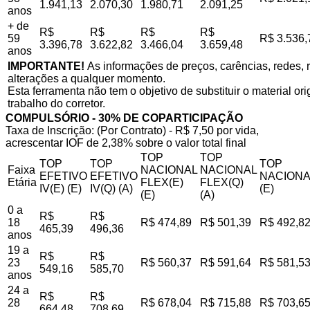
1.941,13
2.070,30
1.980,71
2.091,25
anos
+ de
R$
R$
R$
R$
59
R$ 3.536,
3.396,78
3.622,82
3.466,04
3.659,48
anos
IMPORTANTE!
As informações de preços, carências, redes, r
alterações a qualquer momento.
Esta ferramenta não tem o objetivo de substituir o material o
trabalho do corretor.
COMPULSÓRIO - 30% DE COPARTICIPAÇÃO
Taxa de Inscrição: (Por Contrato) - R$ 7,50 por vida,
acrescentar IOF de 2,38% sobre o valor total final
TOP
TOP
TOP
TOP
TOP
Faixa
NACIONAL
NACIONAL
EFETIVO
EFETIVO
NACIONA
Etária
FLEX(E)
FLEX(Q)
IV(E) (E)
IV(Q) (A)
(E)
(E)
(A)
0 a
R$
R$
18
R$ 474,89
R$ 501,39
R$ 492,8
465,39
496,36
anos
19 a
R$
R$
23
R$ 560,37
R$ 591,64
R$ 581,5
549,16
585,70
anos
24 a
R$
R$
28
R$ 678,04
R$ 715,88
R$ 703,6
664,48
708,69