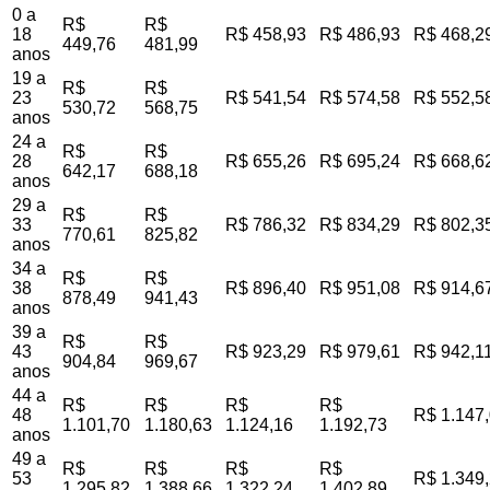
0 a
R$
R$
18
R$ 458,93
R$ 486,93
R$ 468,2
449,76
481,99
anos
19 a
R$
R$
23
R$ 541,54
R$ 574,58
R$ 552,5
530,72
568,75
anos
24 a
R$
R$
28
R$ 655,26
R$ 695,24
R$ 668,6
642,17
688,18
anos
29 a
R$
R$
33
R$ 786,32
R$ 834,29
R$ 802,3
770,61
825,82
anos
34 a
R$
R$
38
R$ 896,40
R$ 951,08
R$ 914,6
878,49
941,43
anos
39 a
R$
R$
43
R$ 923,29
R$ 979,61
R$ 942,1
904,84
969,67
anos
44 a
R$
R$
R$
R$
48
R$ 1.147
1.101,70
1.180,63
1.124,16
1.192,73
anos
49 a
R$
R$
R$
R$
53
R$ 1.349
1.295,82
1.388,66
1.322,24
1.402,89