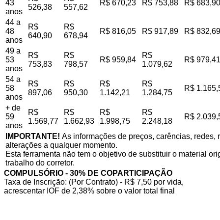
43
R$ 670,23
R$ 753,88
R$ 683,9
526,38
557,62
anos
44 a
R$
R$
48
R$ 816,05
R$ 917,89
R$ 832,6
640,90
678,94
anos
49 a
R$
R$
R$
53
R$ 959,84
R$ 979,4
753,83
798,57
1.079,62
anos
54 a
R$
R$
R$
R$
58
R$ 1.165,
897,06
950,30
1.142,21
1.284,75
anos
+ de
R$
R$
R$
R$
59
R$ 2.039,
1.569,77
1.662,93
1.998,75
2.248,18
anos
IMPORTANTE!
As informações de preços, carências, redes, r
alterações a qualquer momento.
Esta ferramenta não tem o objetivo de substituir o material o
trabalho do corretor.
COMPULSÓRIO - 30% DE COPARTICIPAÇÃO
Taxa de Inscrição: (Por Contrato) - R$ 7,50 por vida,
acrescentar IOF de 2,38% sobre o valor total final