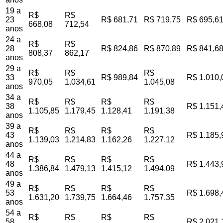
19 a
R$
R$
23
R$ 681,71
R$ 719,75
R$ 695,6
668,08
712,54
anos
24 a
R$
R$
28
R$ 824,86
R$ 870,89
R$ 841,6
808,37
862,17
anos
29 a
R$
R$
R$
33
R$ 989,84
R$ 1.010,
970,05
1.034,61
1.045,08
anos
34 a
R$
R$
R$
R$
38
R$ 1.151,
1.105,85
1.179,45
1.128,41
1.191,38
anos
39 a
R$
R$
R$
R$
43
R$ 1.185,
1.139,03
1.214,83
1.162,26
1.227,12
anos
44 a
R$
R$
R$
R$
48
R$ 1.443,
1.386,84
1.479,13
1.415,12
1.494,09
anos
49 a
R$
R$
R$
R$
53
R$ 1.698,
1.631,20
1.739,75
1.664,46
1.757,35
anos
54 a
R$
R$
R$
R$
58
R$ 2.021,