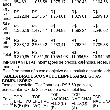
954,63
1.055,58
1.075,17
1.130,43
1.104,56
anos
49 a
R$
R$
R$
R$
R$
53
1.122,84
1.241,57
1.264,61
1.329,61
1.299,18
anos
54 a
R$
R$
R$
R$
R$
58
1.336,18
1.477,47
1.504,89
1.582,24
1.546,02
anos
+ de
R$
R$
R$
R$
R$
59
2.338,18
2.585,42
2.633,41
2.768,76
2.705,38
anos
R$
R$
R$
R$
R$
Total
9.370,85
10.361,80
10.554,08
11.096,58
10.842,58
IMPORTANTE!
As informações de preços, carências, redes, r
momento.
Esta ferramenta não tem o objetivo de substituir o material or
TABELA BRADESCO SAÚDE EMPRESARIAL GOIAS
COMPULSÓRIO
Taxa de Inscrição: (Por Contrato) - R$ 7,50 por vida,
acrescentar IOF de 2,38% sobre o valor total final.
TOP
TOP
TOP
TOP
TOP
Faixa
NACIONAL
NACIONAL
EFETIVO
EFETIVO
NACIONA
Etária
FLEX(E)
FLEX(Q)
IV(E) (E)
IV(Q) (A)
(E)
(E)
(A)