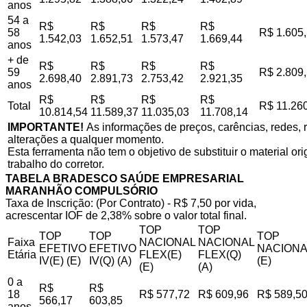
anos
54 a
R$
R$
R$
R$
58
R$ 1.605
1.542,03
1.652,51
1.573,47
1.669,44
anos
+ de
R$
R$
R$
R$
59
R$ 2.809
2.698,40
2.891,73
2.753,42
2.921,35
anos
R$
R$
R$
R$
Total
R$ 11.26
10.814,54
11.589,37
11.035,03
11.708,14
IMPORTANTE!
As informações de preços, carências, redes, r
alterações a qualquer momento.
Esta ferramenta não tem o objetivo de substituir o material o
trabalho do corretor.
TABELA BRADESCO SAÚDE EMPRESARIAL
MARANHÃO COMPULSÓRIO
Taxa de Inscrição: (Por Contrato) - R$ 7,50 por vida,
acrescentar IOF de 2,38% sobre o valor total final.
TOP
TOP
TOP
TOP
TOP
Faixa
NACIONAL
NACIONAL
EFETIVO
EFETIVO
NACIONA
Etária
FLEX(E)
FLEX(Q)
IV(E) (E)
IV(Q) (A)
(E)
(E)
(A)
0 a
R$
R$
18
R$ 577,72
R$ 609,96
R$ 589,5
566,17
603,85
anos