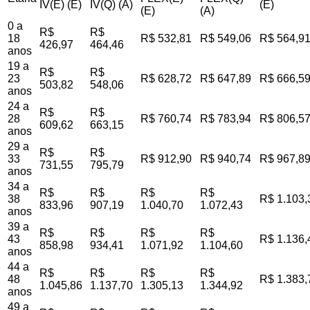
IV(E) (E)
IV(Q) (A)
(E)
(E)
(A)
0 a
R$
R$
18
R$ 532,81
R$ 549,06
R$ 564,9
426,97
464,46
anos
19 a
R$
R$
23
R$ 628,72
R$ 647,89
R$ 666,5
503,82
548,06
anos
24 a
R$
R$
28
R$ 760,74
R$ 783,94
R$ 806,5
609,62
663,15
anos
29 a
R$
R$
33
R$ 912,90
R$ 940,74
R$ 967,8
731,55
795,79
anos
34 a
R$
R$
R$
R$
38
R$ 1.103,
833,96
907,19
1.040,70
1.072,43
anos
39 a
R$
R$
R$
R$
43
R$ 1.136,
858,98
934,41
1.071,92
1.104,60
anos
44 a
R$
R$
R$
R$
48
R$ 1.383,
1.045,86
1.137,70
1.305,13
1.344,92
anos
49 a