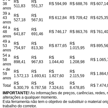
R$
R$
38
R$ 594,99
R$ 688,76
R$ 607,1
511,83
551,37
anos
39 a
R$
R$
43
R$ 612,84
R$ 709,42
R$ 625,3
527,18
567,91
anos
44 a
R$
R$
48
R$ 746,17
R$ 863,76
R$ 761,4
641,87
691,46
anos
49 a
R$
R$
R$
53
R$ 877,65
R$ 895,5
754,97
813,30
1.015,95
anos
54 a
R$
R$
R$
R$
58
R$ 1.065,
898,41
967,83
1.044,40
1.208,98
anos
+ de
R$
R$
R$
R$
59
R$ 1.864,
1.572,13
1.693,61
1.827,60
2.115,59
anos
R$
R$
R$
R$
Total
R$ 7.474,
6.300,79
6.787,58
7.324,61
8.478,85
IMPORTANTE!
As informações de preços, carências, redes, r
alterações a qualquer momento.
Esta ferramenta não tem o objetivo de substituir o material o
trabalho do corretor.