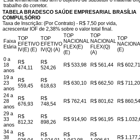
trabalho do corretor.
TABELA BRADESCO SAÚDE EMPRESARIAL BRASÍLIA
COMPULSÓRIO
Taxa de Inscrição: (Por Contrato) - R$ 7,50 por vida,
acrescentar IOF de 2,38% sobre o valor total final.
TOP
TOP
TOP
TOP
TOP
Faixa
NACIONAL
NACIONAL
EFETIVO
EFETIVO
NACIONA
Etária
FLEX(E)
FLEX(Q)
IV(E) (E)
IV(Q) (A)
(E)
(E)
(A)
0 a
R$
R$
18
R$ 533,98
R$ 561,44
R$ 602,7
474,11
524,26
anos
19 a
R$
R$
23
R$ 630,10
R$ 662,50
R$ 711,20
559,45
618,63
anos
24 a
R$
R$
28
R$ 762,41
R$ 801,62
R$ 860,5
676,93
748,54
anos
29 a
R$
R$
33
R$ 914,90
R$ 961,95
R$ 1.032,
812,32
898,26
anos
34 a
R$
R$
R$
R$
38
R$ 1.177,