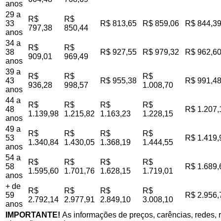
anos
29 a
R$
R$
33
R$ 813,65
R$ 859,06
R$ 844,3
797,38
850,44
anos
34 a
R$
R$
38
R$ 927,55
R$ 979,32
R$ 962,6
909,01
969,49
anos
39 a
R$
R$
R$
43
R$ 955,38
R$ 991,4
936,28
998,57
1.008,70
anos
44 a
R$
R$
R$
R$
48
R$ 1.207,
1.139,98
1.215,82
1.163,23
1.228,15
anos
49 a
R$
R$
R$
R$
53
R$ 1.419,
1.340,84
1.430,05
1.368,19
1.444,55
anos
54 a
R$
R$
R$
R$
58
R$ 1.689,
1.595,60
1.701,76
1.628,15
1.719,01
anos
+ de
R$
R$
R$
R$
59
R$ 2.956,
2.792,14
2.977,91
2.849,10
3.008,10
anos
IMPORTANTE!
As informações de preços, carências, redes, r