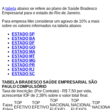
A
tabela
abaixo se refere ao plano de Saúde Bradesco
Empresarial para o estado do Rio de Janeiro.
Para empresa Mei considerar um agravo de 10% a mais
sobre os valores informados na tabela abaixo.
ESTADO SP
ESTADO BA
ESTADO DF
ESTADO GO
ESTADO MA
ESTADO MT
ESTADO MG
ESTADO PR
ESTADO RJ
ESTADO SC
TABELA BRADESCO SAÚDE EMPRESARIAL SÃO
PAULO COMPULSÓRIO
Taxa de Inscrição: (Por Contrato) - R$ 7,50 por vida,
acrescentar IOF de 2,38% sobre o valor total final.
TOP
TOP
TOP
TOP
TOP
Faixa
NACIONAL
NACIONAL
EFETIVO
EFETIVO
NACIONA
Etária
FLEX(E)
FLEX(Q)