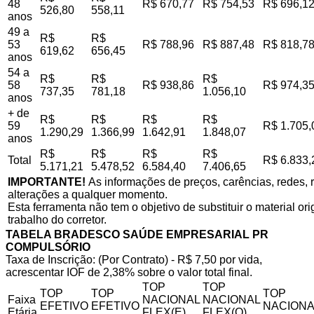
48
R$ 670,77
R$ 754,53
R$ 696,1
526,80
558,11
anos
49 a
R$
R$
53
R$ 788,96
R$ 887,48
R$ 818,7
619,62
656,45
anos
54 a
R$
R$
R$
58
R$ 938,86
R$ 974,3
737,35
781,18
1.056,10
anos
+ de
R$
R$
R$
R$
59
R$ 1.705,
1.290,29
1.366,99
1.642,91
1.848,07
anos
R$
R$
R$
R$
Total
R$ 6.833,
5.171,21
5.478,52
6.584,40
7.406,65
IMPORTANTE!
As informações de preços, carências, redes, r
alterações a qualquer momento.
Esta ferramenta não tem o objetivo de substituir o material o
trabalho do corretor.
TABELA BRADESCO SAÚDE EMPRESARIAL PR
COMPULSÓRIO
Taxa de Inscrição: (Por Contrato) - R$ 7,50 por vida,
acrescentar IOF de 2,38% sobre o valor total final.
TOP
TOP
TOP
TOP
TOP
Faixa
NACIONAL
NACIONAL
EFETIVO
EFETIVO
NACIONA
Etária
FLEX(E)
FLEX(Q)