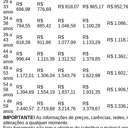
29 a
R$
R$
33
R$ 918,07
R$ 965,17
R$ 952,7
696,98
776,69
anos
34 a
R$
R$
R$
R$
38
R$ 1.086,
794,55
885,42
1.046,59
1.100,28
anos
39 a
R$
R$
R$
R$
43
R$ 1.118,
818,39
911,98
1.077,99
1.133,29
anos
44 a
R$
R$
R$
R$
48
R$ 1.362,
996,44
1.110,39
1.312,52
1.379,85
anos
49 a
R$
R$
R$
R$
53
R$ 1.602,
1.172,01
1.306,04
1.543,79
1.622,98
anos
54 a
R$
R$
R$
R$
58
R$ 1.906,
1.394,69
1.554,19
1.837,11
1.931,35
anos
+ de
R$
R$
R$
R$
59
R$ 3.336,
2.440,57
2.719,68
3.214,76
3.379,67
anos
IMPORTANTE!
As informações de preços, carências, redes, r
alterações a qualquer momento.
Esta ferramenta não tem o objetivo de substituir o material o