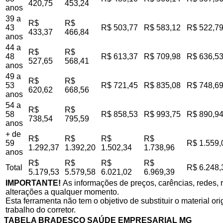
420,75
453,24
anos
39 a
R$
R$
43
R$ 503,77
R$ 583,12
R$ 522,7
433,37
466,84
anos
44 a
R$
R$
48
R$ 613,37
R$ 709,98
R$ 636,5
527,65
568,41
anos
49 a
R$
R$
53
R$ 721,45
R$ 835,08
R$ 748,6
620,62
668,56
anos
54 a
R$
R$
58
R$ 858,53
R$ 993,75
R$ 890,9
738,54
795,59
anos
+ de
R$
R$
R$
R$
59
R$ 1.559,
1.292,37
1.392,20
1.502,34
1.738,96
anos
R$
R$
R$
R$
Total
R$ 6.248,
5.179,53
5.579,58
6.021,02
6.969,39
IMPORTANTE!
As informações de preços, carências, redes, r
alterações a qualquer momento.
Esta ferramenta não tem o objetivo de substituir o material o
trabalho do corretor.
TABELA BRADESCO SAÚDE EMPRESARIAL MG