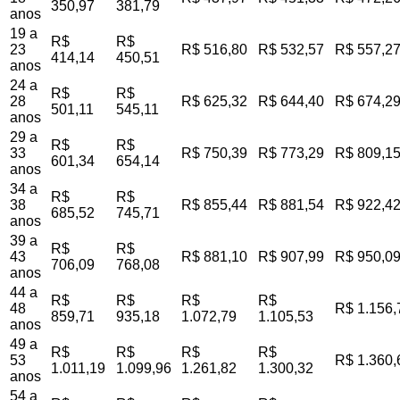
350,97
381,79
anos
19 a
R$
R$
23
R$ 516,80
R$ 532,57
R$ 557,2
414,14
450,51
anos
24 a
R$
R$
28
R$ 625,32
R$ 644,40
R$ 674,2
501,11
545,11
anos
29 a
R$
R$
33
R$ 750,39
R$ 773,29
R$ 809,1
601,34
654,14
anos
34 a
R$
R$
38
R$ 855,44
R$ 881,54
R$ 922,4
685,52
745,71
anos
39 a
R$
R$
43
R$ 881,10
R$ 907,99
R$ 950,0
706,09
768,08
anos
44 a
R$
R$
R$
R$
48
R$ 1.156,
859,71
935,18
1.072,79
1.105,53
anos
49 a
R$
R$
R$
R$
53
R$ 1.360,
1.011,19
1.099,96
1.261,82
1.300,32
anos
54 a