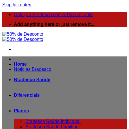
Skip to content
Cotação Bradesco com 50% Desconto
Add anything here or just remove it...
Home
Noticias Bradesco
Bradesco Saúde
Diferenciais
Planos
Bradesco Saúde Individual
Bradesco Saúde Familiar