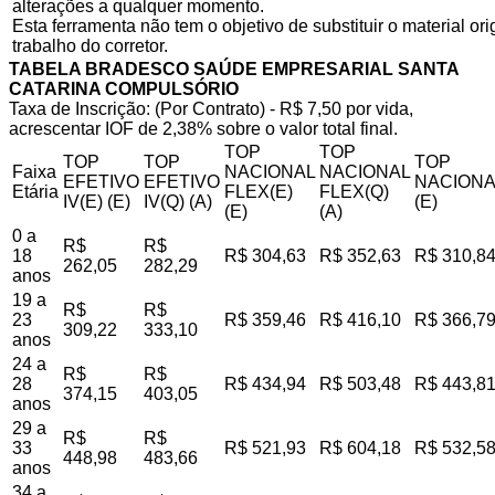
alterações a qualquer momento.
Esta ferramenta não tem o objetivo de substituir o material o
trabalho do corretor.
TABELA BRADESCO SAÚDE EMPRESARIAL SANTA
CATARINA COMPULSÓRIO
Taxa de Inscrição: (Por Contrato) - R$ 7,50 por vida,
acrescentar IOF de 2,38% sobre o valor total final.
TOP
TOP
TOP
TOP
TOP
Faixa
NACIONAL
NACIONAL
EFETIVO
EFETIVO
NACIONA
Etária
FLEX(E)
FLEX(Q)
IV(E) (E)
IV(Q) (A)
(E)
(E)
(A)
0 a
R$
R$
18
R$ 304,63
R$ 352,63
R$ 310,8
262,05
282,29
anos
19 a
R$
R$
23
R$ 359,46
R$ 416,10
R$ 366,7
309,22
333,10
anos
24 a
R$
R$
28
R$ 434,94
R$ 503,48
R$ 443,8
374,15
403,05
anos
29 a
R$
R$
33
R$ 521,93
R$ 604,18
R$ 532,5
448,98
483,66
anos
34 a