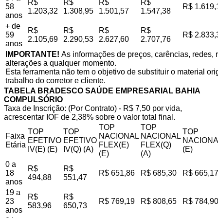
R$
R$
R$
R$
58
R$ 1.619,
1.203,32
1.308,95
1.501,57
1.547,38
anos
+ de
R$
R$
R$
R$
59
R$ 2.833,
2.105,69
2.290,53
2.627,60
2.707,76
anos
IMPORTANTE!
As informações de preços, carências, redes, r
alterações a qualquer momento.
Esta ferramenta não tem o objetivo de substituir o material o
trabalho do corretor e cliente.
TABELA BRADESCO SAÚDE EMPRESARIAL BAHIA
COMPULSÓRIO
Taxa de Inscrição: (Por Contrato) - R$ 7,50 por vida,
acrescentar IOF de 2,38% sobre o valor total final.
TOP
TOP
TOP
TOP
TOP
Faixa
NACIONAL
NACIONAL
EFETIVO
EFETIVO
NACIONA
Etária
FLEX(E)
FLEX(Q)
IV(E) (E)
IV(Q) (A)
(E)
(E)
(A)
0 a
R$
R$
18
R$ 651,86
R$ 685,30
R$ 665,1
494,88
551,47
anos
19 a
R$
R$
23
R$ 769,19
R$ 808,65
R$ 784,9
583,96
650,73
anos