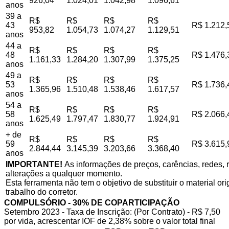
926,04
1.024,01
1.042,98
1.096,61
anos
39 a
R$
R$
R$
R$
43
R$ 1.212,
953,82
1.054,73
1.074,27
1.129,51
anos
44 a
R$
R$
R$
R$
48
R$ 1.476,
1.161,33
1.284,20
1.307,99
1.375,25
anos
49 a
R$
R$
R$
R$
53
R$ 1.736,
1.365,96
1.510,48
1.538,46
1.617,57
anos
54 a
R$
R$
R$
R$
58
R$ 2.066,
1.625,49
1.797,47
1.830,77
1.924,91
anos
+ de
R$
R$
R$
R$
59
R$ 3.615,
2.844,44
3.145,39
3.203,66
3.368,40
anos
IMPORTANTE!
As informações de preços, carências, redes, r
alterações a qualquer momento.
Esta ferramenta não tem o objetivo de substituir o material o
trabalho do corretor.
COMPULSÓRIO - 30% DE COPARTICIPAÇÃO
Setembro 2023 - Taxa de Inscrição: (Por Contrato) - R$ 7,50
por vida, acrescentar IOF de 2,38% sobre o valor total final