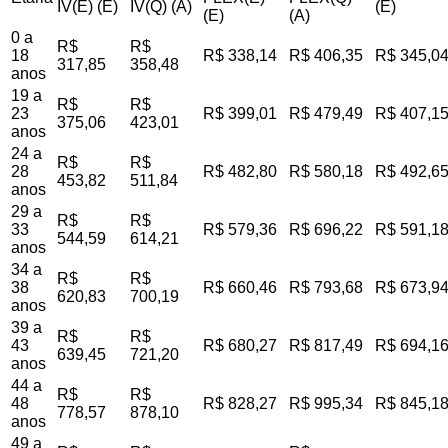
IV(E) (E)
IV(Q) (A)
(E)
(E)
(A)
0 a
R$
R$
18
R$ 338,14
R$ 406,35
R$ 345,0
317,85
358,48
anos
19 a
R$
R$
23
R$ 399,01
R$ 479,49
R$ 407,1
375,06
423,01
anos
24 a
R$
R$
28
R$ 482,80
R$ 580,18
R$ 492,6
453,82
511,84
anos
29 a
R$
R$
33
R$ 579,36
R$ 696,22
R$ 591,1
544,59
614,21
anos
34 a
R$
R$
38
R$ 660,46
R$ 793,68
R$ 673,9
620,83
700,19
anos
39 a
R$
R$
43
R$ 680,27
R$ 817,49
R$ 694,1
639,45
721,20
anos
44 a
R$
R$
48
R$ 828,27
R$ 995,34
R$ 845,1
778,57
878,10
anos
49 a