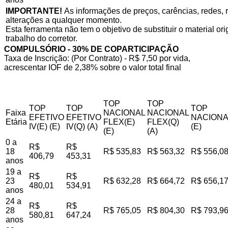
IMPORTANTE!
As informações de preços, carências, redes, r
alterações a qualquer momento.
Esta ferramenta não tem o objetivo de substituir o material o
trabalho do corretor.
COMPULSÓRIO - 30% DE COPARTICIPAÇÃO
Taxa de Inscrição: (Por Contrato) - R$ 7,50 por vida,
acrescentar IOF de 2,38% sobre o valor total final
TOP
TOP
TOP
TOP
TOP
Faixa
NACIONAL
NACIONAL
EFETIVO
EFETIVO
NACIONA
Etária
FLEX(E)
FLEX(Q)
IV(E) (E)
IV(Q) (A)
(E)
(E)
(A)
0 a
R$
R$
18
R$ 535,83
R$ 563,32
R$ 556,0
406,79
453,31
anos
19 a
R$
R$
23
R$ 632,28
R$ 664,72
R$ 656,1
480,01
534,91
anos
24 a
R$
R$
28
R$ 765,05
R$ 804,30
R$ 793,9
580,81
647,24
anos