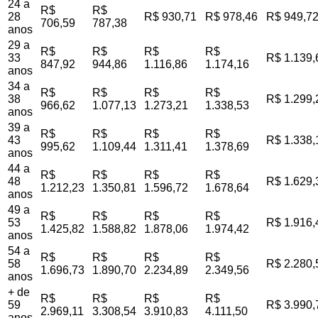
24 a
R$
R$
28
R$ 930,71
R$ 978,46
R$ 949,7
706,59
787,38
anos
29 a
R$
R$
R$
R$
33
R$ 1.139,
847,92
944,86
1.116,86
1.174,16
anos
34 a
R$
R$
R$
R$
38
R$ 1.299,
966,62
1.077,13
1.273,21
1.338,53
anos
39 a
R$
R$
R$
R$
43
R$ 1.338,
995,62
1.109,44
1.311,41
1.378,69
anos
44 a
R$
R$
R$
R$
48
R$ 1.629,
1.212,23
1.350,81
1.596,72
1.678,64
anos
49 a
R$
R$
R$
R$
53
R$ 1.916,
1.425,82
1.588,82
1.878,06
1.974,42
anos
54 a
R$
R$
R$
R$
58
R$ 2.280,
1.696,73
1.890,70
2.234,89
2.349,56
anos
+ de
R$
R$
R$
R$
59
R$ 3.990,
2.969,11
3.308,54
3.910,83
4.111,50
anos