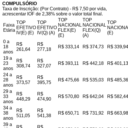
COMPULSÓRIO
Taxa de Inscrição: (Por Contrato) - R$ 7,50 por vida,
acrescentar IOF de 2,38% sobre o valor total final.
TOP
TOP
TOP
TOP
TOP
Faixa
NACIONAL
NACIONAL
EFETIVO
EFETIVO
NACIONA
Etária
FLEX(E)
FLEX(Q)
IV(E) (E)
IV(Q) (A)
(E)
(E)
(A)
0 a
R$
R$
18
R$ 333,14
R$ 374,73
R$ 339,9
261,64
277,18
anos
19 a
R$
R$
23
R$ 393,11
R$ 442,18
R$ 401,1
308,74
327,07
anos
24 a
R$
R$
28
R$ 475,66
R$ 535,03
R$ 485,3
373,57
395,75
anos
29 a
R$
R$
33
R$ 570,80
R$ 642,04
R$ 582,4
448,29
474,90
anos
34 a
R$
R$
38
R$ 650,71
R$ 731,92
R$ 663,9
511,05
541,38
anos
39 a
R$
R$