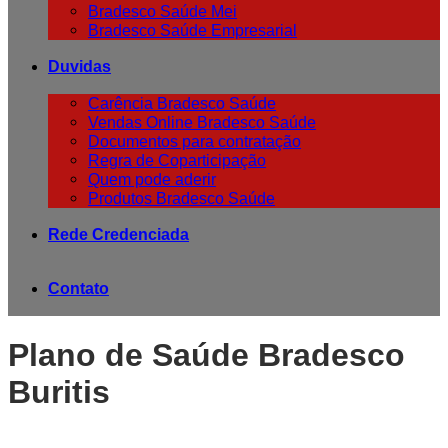
Bradesco Saúde Mei
Bradesco Saúde Empresarial
Duvidas
Carência Bradesco Saúde
Vendas Online Bradesco Saúde
Documentos para contratação
Regra de Coparticipação
Quem pode aderir
Produtos Bradesco Saúde
Rede Credenciada
Contato
Plano de Saúde Bradesco
Buritis