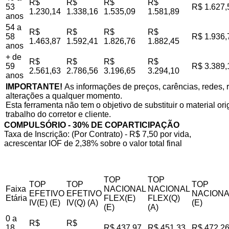
R$
R$
R$
R$
53
R$ 1.627,
1.230,14
1.338,16
1.535,09
1.581,89
anos
54 a
R$
R$
R$
R$
58
R$ 1.936,
1.463,87
1.592,41
1.826,76
1.882,45
anos
+ de
R$
R$
R$
R$
59
R$ 3.389,
2.561,63
2.786,56
3.196,65
3.294,10
anos
IMPORTANTE!
As informações de preços, carências, redes, r
alterações a qualquer momento.
Esta ferramenta não tem o objetivo de substituir o material o
trabalho do corretor e cliente.
COMPULSÓRIO - 30% DE COPARTICIPAÇÃO
Taxa de Inscrição: (Por Contrato) - R$ 7,50 por vida,
acrescentar IOF de 2,38% sobre o valor total final
TOP
TOP
TOP
TOP
TOP
Faixa
NACIONAL
NACIONAL
EFETIVO
EFETIVO
NACIONA
Etária
FLEX(E)
FLEX(Q)
IV(E) (E)
IV(Q) (A)
(E)
(E)
(A)
0 a
R$
R$
18
R$ 437,97
R$ 451,33
R$ 472,2