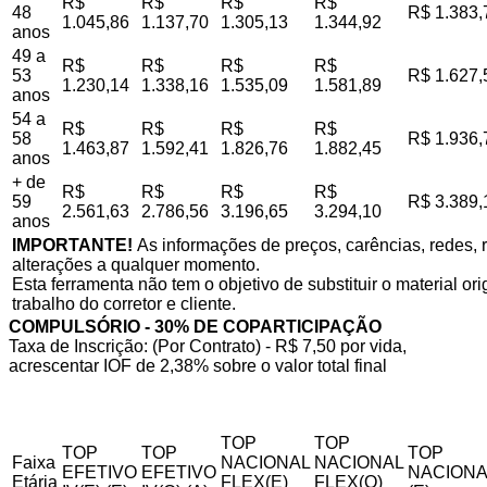
R$
R$
R$
R$
48
R$ 1.383,
1.045,86
1.137,70
1.305,13
1.344,92
anos
49 a
R$
R$
R$
R$
53
R$ 1.627,
1.230,14
1.338,16
1.535,09
1.581,89
anos
54 a
R$
R$
R$
R$
58
R$ 1.936,
1.463,87
1.592,41
1.826,76
1.882,45
anos
+ de
R$
R$
R$
R$
59
R$ 3.389,
2.561,63
2.786,56
3.196,65
3.294,10
anos
IMPORTANTE!
As informações de preços, carências, redes, r
alterações a qualquer momento.
Esta ferramenta não tem o objetivo de substituir o material o
trabalho do corretor e cliente.
COMPULSÓRIO - 30% DE COPARTICIPAÇÃO
Taxa de Inscrição: (Por Contrato) - R$ 7,50 por vida,
acrescentar IOF de 2,38% sobre o valor total final
TOP
TOP
TOP
TOP
TOP
Faixa
NACIONAL
NACIONAL
EFETIVO
EFETIVO
NACIONA
Etária
FLEX(E)
FLEX(Q)