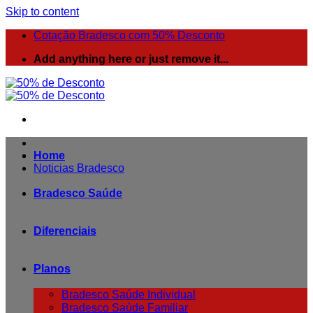
Skip to content
Cotação Bradesco com 50% Desconto
Add anything here or just remove it...
Home
Noticias Bradesco
Bradesco Saúde
Diferenciais
Planos
Bradesco Saúde Individual
Bradesco Saúde Familiar