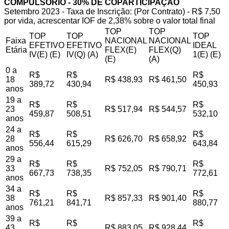
COMPULSÓRIO - 30% DE COPARTICIPAÇÃO
Setembro 2023 - Taxa de Inscrição: (Por Contrato) - R$ 7,50
por vida, acrescentar IOF de 2,38% sobre o valor total final
TOP
TOP
TOP
TOP
TOP
Faixa
NACIONAL
NACIONAL
EFETIVO
EFETIVO
IDEAL
Etária
FLEX(E)
FLEX(Q)
IV(E) (E)
IV(Q) (A)
1(E) (E)
(E)
(A)
0 a
R$
R$
R$
18
R$ 438,93
R$ 461,50
389,72
430,94
450,93
anos
19 a
R$
R$
R$
23
R$ 517,94
R$ 544,57
459,87
508,51
532,10
anos
24 a
R$
R$
R$
28
R$ 626,70
R$ 658,92
556,44
615,29
643,84
anos
29 a
R$
R$
R$
33
R$ 752,05
R$ 790,71
667,73
738,35
772,61
anos
34 a
R$
R$
R$
38
R$ 857,33
R$ 901,40
761,21
841,71
880,77
anos
39 a
R$
R$
R$
43
R$ 883,05
R$ 928,44