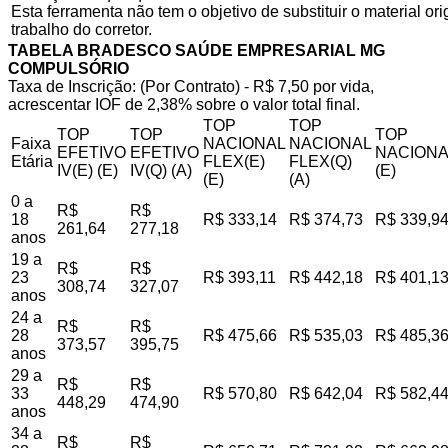
Esta ferramenta não tem o objetivo de substituir o material o
trabalho do corretor.
TABELA BRADESCO SAÚDE EMPRESARIAL MG
COMPULSÓRIO
Taxa de Inscrição: (Por Contrato) - R$ 7,50 por vida,
acrescentar IOF de 2,38% sobre o valor total final.
TOP
TOP
TOP
TOP
TOP
Faixa
NACIONAL
NACIONAL
EFETIVO
EFETIVO
NACIONA
Etária
FLEX(E)
FLEX(Q)
IV(E) (E)
IV(Q) (A)
(E)
(E)
(A)
0 a
R$
R$
18
R$ 333,14
R$ 374,73
R$ 339,9
261,64
277,18
anos
19 a
R$
R$
23
R$ 393,11
R$ 442,18
R$ 401,1
308,74
327,07
anos
24 a
R$
R$
28
R$ 475,66
R$ 535,03
R$ 485,3
373,57
395,75
anos
29 a
R$
R$
33
R$ 570,80
R$ 642,04
R$ 582,4
448,29
474,90
anos
34 a
R$
R$