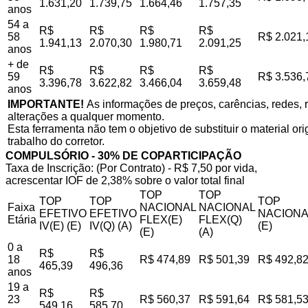
1.631,20
1.739,75
1.664,46
1.757,35
anos
54 a
R$
R$
R$
R$
58
R$ 2.021,
1.941,13
2.070,30
1.980,71
2.091,25
anos
+ de
R$
R$
R$
R$
59
R$ 3.536,
3.396,78
3.622,82
3.466,04
3.659,48
anos
IMPORTANTE!
As informações de preços, carências, redes, r
alterações a qualquer momento.
Esta ferramenta não tem o objetivo de substituir o material o
trabalho do corretor.
COMPULSÓRIO - 30% DE COPARTICIPAÇÃO
Taxa de Inscrição: (Por Contrato) - R$ 7,50 por vida,
acrescentar IOF de 2,38% sobre o valor total final
TOP
TOP
TOP
TOP
TOP
Faixa
NACIONAL
NACIONAL
EFETIVO
EFETIVO
NACIONA
Etária
FLEX(E)
FLEX(Q)
IV(E) (E)
IV(Q) (A)
(E)
(E)
(A)
0 a
R$
R$
18
R$ 474,89
R$ 501,39
R$ 492,8
465,39
496,36
anos
19 a
R$
R$
23
R$ 560,37
R$ 591,64
R$ 581,5
549,16
585,70