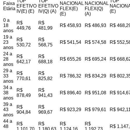
TOP
TOP
TOP
Faixa
NACIONAL
NACIONAL
EFETIVO
EFETIVO
NACIONA
Etária
FLEX(E)
FLEX(Q)
IV(E) (E)
IV(Q) (A)
(E)
(E)
(A)
0 a
R$
R$
18
R$ 458,93
R$ 486,93
R$ 468,2
449,76
481,99
anos
19 a
R$
R$
23
R$ 541,54
R$ 574,58
R$ 552,5
530,72
568,75
anos
24 a
R$
R$
28
R$ 655,26
R$ 695,24
R$ 668,6
642,17
688,18
anos
29 a
R$
R$
33
R$ 786,32
R$ 834,29
R$ 802,3
770,61
825,82
anos
34 a
R$
R$
38
R$ 896,40
R$ 951,08
R$ 914,6
878,49
941,43
anos
39 a
R$
R$
43
R$ 923,29
R$ 979,61
R$ 942,1
904,84
969,67
anos
44 a
R$
R$
R$
R$
48
R$ 1.147
1.101,70
1.180,63
1.124,16
1.192,73