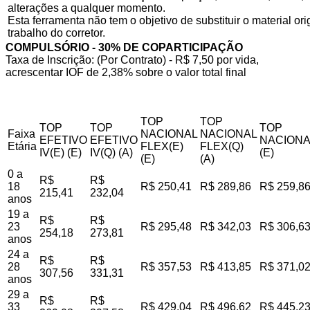
alterações a qualquer momento.
Esta ferramenta não tem o objetivo de substituir o material o
trabalho do corretor.
COMPULSÓRIO - 30% DE COPARTICIPAÇÃO
Taxa de Inscrição: (Por Contrato) - R$ 7,50 por vida,
acrescentar IOF de 2,38% sobre o valor total final
TOP
TOP
TOP
TOP
TOP
Faixa
NACIONAL
NACIONAL
EFETIVO
EFETIVO
NACIONA
Etária
FLEX(E)
FLEX(Q)
IV(E) (E)
IV(Q) (A)
(E)
(E)
(A)
0 a
R$
R$
18
R$ 250,41
R$ 289,86
R$ 259,8
215,41
232,04
anos
19 a
R$
R$
23
R$ 295,48
R$ 342,03
R$ 306,6
254,18
273,81
anos
24 a
R$
R$
28
R$ 357,53
R$ 413,85
R$ 371,0
307,56
331,31
anos
29 a
R$
R$
33
R$ 429,04
R$ 496,62
R$ 445,2