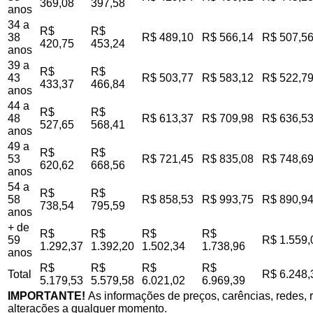
369,08
397,58
anos
34 a
R$
R$
38
R$ 489,10
R$ 566,14
R$ 507,5
420,75
453,24
anos
39 a
R$
R$
43
R$ 503,77
R$ 583,12
R$ 522,7
433,37
466,84
anos
44 a
R$
R$
48
R$ 613,37
R$ 709,98
R$ 636,5
527,65
568,41
anos
49 a
R$
R$
53
R$ 721,45
R$ 835,08
R$ 748,6
620,62
668,56
anos
54 a
R$
R$
58
R$ 858,53
R$ 993,75
R$ 890,9
738,54
795,59
anos
+ de
R$
R$
R$
R$
59
R$ 1.559,
1.292,37
1.392,20
1.502,34
1.738,96
anos
R$
R$
R$
R$
Total
R$ 6.248,
5.179,53
5.579,58
6.021,02
6.969,39
IMPORTANTE!
As informações de preços, carências, redes, r
alterações a qualquer momento.