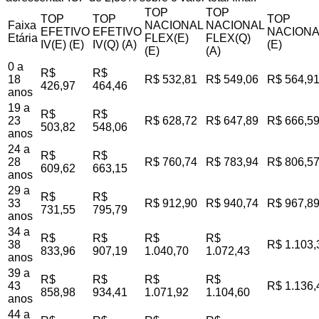
TOP
TOP
TOP
TOP
TOP
Faixa
NACIONAL
NACIONAL
EFETIVO
EFETIVO
NACIONA
Etária
FLEX(E)
FLEX(Q)
IV(E) (E)
IV(Q) (A)
(E)
(E)
(A)
0 a
R$
R$
18
R$ 532,81
R$ 549,06
R$ 564,9
426,97
464,46
anos
19 a
R$
R$
23
R$ 628,72
R$ 647,89
R$ 666,5
503,82
548,06
anos
24 a
R$
R$
28
R$ 760,74
R$ 783,94
R$ 806,5
609,62
663,15
anos
29 a
R$
R$
33
R$ 912,90
R$ 940,74
R$ 967,8
731,55
795,79
anos
34 a
R$
R$
R$
R$
38
R$ 1.103,
833,96
907,19
1.040,70
1.072,43
anos
39 a
R$
R$
R$
R$
43
R$ 1.136,
858,98
934,41
1.071,92
1.104,60
anos
44 a