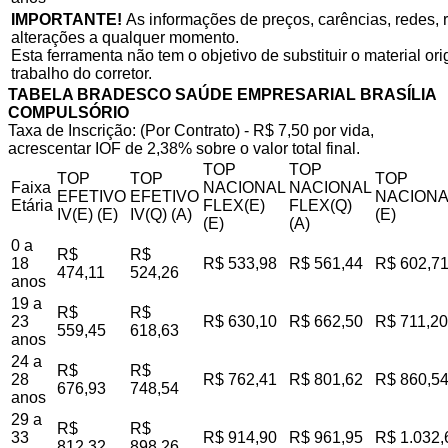
IMPORTANTE!
As informações de preços, carências, redes, r
alterações a qualquer momento.
Esta ferramenta não tem o objetivo de substituir o material o
trabalho do corretor.
TABELA BRADESCO SAÚDE EMPRESARIAL BRASÍLIA
COMPULSÓRIO
Taxa de Inscrição: (Por Contrato) - R$ 7,50 por vida,
acrescentar IOF de 2,38% sobre o valor total final.
TOP
TOP
TOP
TOP
TOP
Faixa
NACIONAL
NACIONAL
EFETIVO
EFETIVO
NACIONA
Etária
FLEX(E)
FLEX(Q)
IV(E) (E)
IV(Q) (A)
(E)
(E)
(A)
0 a
R$
R$
18
R$ 533,98
R$ 561,44
R$ 602,7
474,11
524,26
anos
19 a
R$
R$
23
R$ 630,10
R$ 662,50
R$ 711,20
559,45
618,63
anos
24 a
R$
R$
28
R$ 762,41
R$ 801,62
R$ 860,5
676,93
748,54
anos
29 a
R$
R$
33
R$ 914,90
R$ 961,95
R$ 1.032,
812,32
898,26