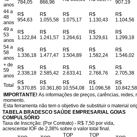
784,05
866,96
907,19
anos
44 a
R$
R$
R$
R$
R$
48
954,63
1.055,58
1.075,17
1.130,43
1.104,56
anos
49 a
R$
R$
R$
R$
R$
53
1.122,84
1.241,57
1.264,61
1.329,61
1.299,18
anos
54 a
R$
R$
R$
R$
R$
58
1.336,18
1.477,47
1.504,89
1.582,24
1.546,02
anos
+ de
R$
R$
R$
R$
R$
59
2.338,18
2.585,42
2.633,41
2.768,76
2.705,38
anos
R$
R$
R$
R$
R$
Total
9.370,85
10.361,80
10.554,08
11.096,58
10.842,58
IMPORTANTE!
As informações de preços, carências, redes, r
momento.
Esta ferramenta não tem o objetivo de substituir o material or
TABELA BRADESCO SAÚDE EMPRESARIAL GOIAS
COMPULSÓRIO
Taxa de Inscrição: (Por Contrato) - R$ 7,50 por vida,
acrescentar IOF de 2,38% sobre o valor total final.
TOP
TOP