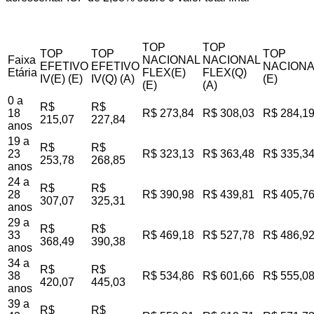
TOP
TOP
TOP
TOP
TOP
Faixa
NACIONAL
NACIONAL
EFETIVO
EFETIVO
NACIONA
Etária
FLEX(E)
FLEX(Q)
IV(E) (E)
IV(Q) (A)
(E)
(E)
(A)
0 a
R$
R$
18
R$ 273,84
R$ 308,03
R$ 284,1
215,07
227,84
anos
19 a
R$
R$
23
R$ 323,13
R$ 363,48
R$ 335,3
253,78
268,85
anos
24 a
R$
R$
28
R$ 390,98
R$ 439,81
R$ 405,7
307,07
325,31
anos
29 a
R$
R$
33
R$ 469,18
R$ 527,78
R$ 486,9
368,49
390,38
anos
34 a
R$
R$
38
R$ 534,86
R$ 601,66
R$ 555,0
420,07
445,03
anos
39 a
R$
R$