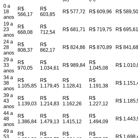
0 a
R$
R$
18
R$ 577,72
R$ 609,96
R$ 589,5
566,17
603,85
anos
19 a
R$
R$
23
R$ 681,71
R$ 719,75
R$ 695,6
668,08
712,54
anos
24 a
R$
R$
28
R$ 824,86
R$ 870,89
R$ 841,6
808,37
862,17
anos
29 a
R$
R$
R$
33
R$ 989,84
R$ 1.010,
970,05
1.034,61
1.045,08
anos
34 a
R$
R$
R$
R$
38
R$ 1.151,
1.105,85
1.179,45
1.128,41
1.191,38
anos
39 a
R$
R$
R$
R$
43
R$ 1.185,
1.139,03
1.214,83
1.162,26
1.227,12
anos
44 a
R$
R$
R$
R$
48
R$ 1.443,
1.386,84
1.479,13
1.415,12
1.494,09
anos
49 a
R$
R$
R$
R$
53
R$ 1.698,