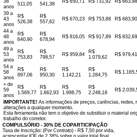
38
R$ 650,71
R$ 731,92
R$ 663,9
511,05
541,38
anos
39 a
R$
R$
43
R$ 670,23
R$ 753,88
R$ 683,9
526,38
557,62
anos
44 a
R$
R$
48
R$ 816,05
R$ 917,89
R$ 832,6
640,90
678,94
anos
49 a
R$
R$
R$
53
R$ 959,84
R$ 979,4
753,83
798,57
1.079,62
anos
54 a
R$
R$
R$
R$
58
R$ 1.165,
897,06
950,30
1.142,21
1.284,75
anos
+ de
R$
R$
R$
R$
59
R$ 2.039,
1.569,77
1.662,93
1.998,75
2.248,18
anos
IMPORTANTE!
As informações de preços, carências, redes, r
alterações a qualquer momento.
Esta ferramenta não tem o objetivo de substituir o material o
trabalho do corretor.
COMPULSÓRIO - 30% DE COPARTICIPAÇÃO
Taxa de Inscrição: (Por Contrato) - R$ 7,50 por vida,
acrescentar IOF de 2,38% sobre o valor total final