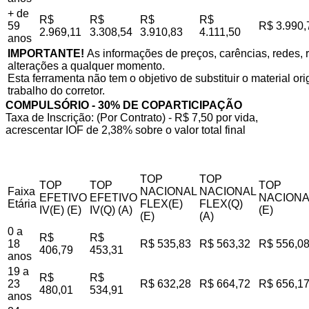
+ de
R$
R$
R$
R$
59
R$ 3.990,
2.969,11
3.308,54
3.910,83
4.111,50
anos
IMPORTANTE!
As informações de preços, carências, redes, r
alterações a qualquer momento.
Esta ferramenta não tem o objetivo de substituir o material o
trabalho do corretor.
COMPULSÓRIO - 30% DE COPARTICIPAÇÃO
Taxa de Inscrição: (Por Contrato) - R$ 7,50 por vida,
acrescentar IOF de 2,38% sobre o valor total final
TOP
TOP
TOP
TOP
TOP
Faixa
NACIONAL
NACIONAL
EFETIVO
EFETIVO
NACIONA
Etária
FLEX(E)
FLEX(Q)
IV(E) (E)
IV(Q) (A)
(E)
(E)
(A)
0 a
R$
R$
18
R$ 535,83
R$ 563,32
R$ 556,0
406,79
453,31
anos
19 a
R$
R$
23
R$ 632,28
R$ 664,72
R$ 656,1
480,01
534,91
anos