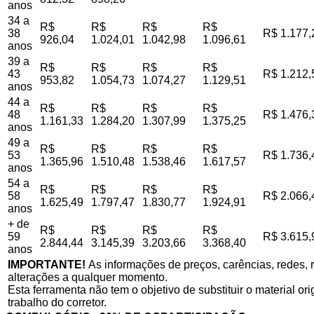
anos
34 a
R$
R$
R$
R$
38
R$ 1.177,
926,04
1.024,01
1.042,98
1.096,61
anos
39 a
R$
R$
R$
R$
43
R$ 1.212,
953,82
1.054,73
1.074,27
1.129,51
anos
44 a
R$
R$
R$
R$
48
R$ 1.476,
1.161,33
1.284,20
1.307,99
1.375,25
anos
49 a
R$
R$
R$
R$
53
R$ 1.736,
1.365,96
1.510,48
1.538,46
1.617,57
anos
54 a
R$
R$
R$
R$
58
R$ 2.066,
1.625,49
1.797,47
1.830,77
1.924,91
anos
+ de
R$
R$
R$
R$
59
R$ 3.615,
2.844,44
3.145,39
3.203,66
3.368,40
anos
IMPORTANTE!
As informações de preços, carências, redes, r
alterações a qualquer momento.
Esta ferramenta não tem o objetivo de substituir o material o
trabalho do corretor.