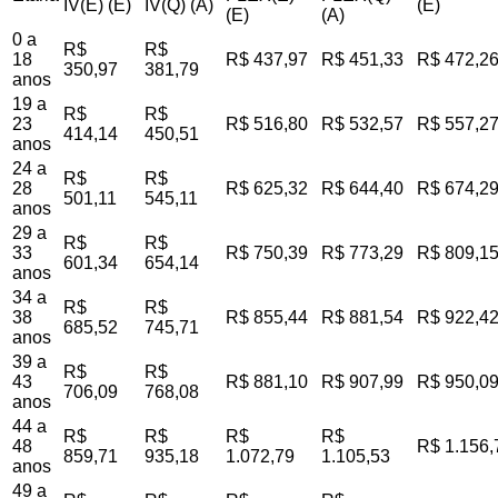
IV(E) (E)
IV(Q) (A)
(E)
(E)
(A)
0 a
R$
R$
18
R$ 437,97
R$ 451,33
R$ 472,2
350,97
381,79
anos
19 a
R$
R$
23
R$ 516,80
R$ 532,57
R$ 557,2
414,14
450,51
anos
24 a
R$
R$
28
R$ 625,32
R$ 644,40
R$ 674,2
501,11
545,11
anos
29 a
R$
R$
33
R$ 750,39
R$ 773,29
R$ 809,1
601,34
654,14
anos
34 a
R$
R$
38
R$ 855,44
R$ 881,54
R$ 922,4
685,52
745,71
anos
39 a
R$
R$
43
R$ 881,10
R$ 907,99
R$ 950,0
706,09
768,08
anos
44 a
R$
R$
R$
R$
48
R$ 1.156,
859,71
935,18
1.072,79
1.105,53
anos
49 a