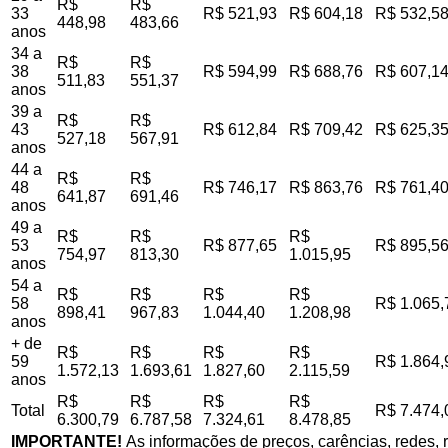
R$
R$
33
R$ 521,93
R$ 604,18
R$ 532,5
448,98
483,66
anos
34 a
R$
R$
38
R$ 594,99
R$ 688,76
R$ 607,1
511,83
551,37
anos
39 a
R$
R$
43
R$ 612,84
R$ 709,42
R$ 625,3
527,18
567,91
anos
44 a
R$
R$
48
R$ 746,17
R$ 863,76
R$ 761,4
641,87
691,46
anos
49 a
R$
R$
R$
53
R$ 877,65
R$ 895,5
754,97
813,30
1.015,95
anos
54 a
R$
R$
R$
R$
58
R$ 1.065,
898,41
967,83
1.044,40
1.208,98
anos
+ de
R$
R$
R$
R$
59
R$ 1.864,
1.572,13
1.693,61
1.827,60
2.115,59
anos
R$
R$
R$
R$
Total
R$ 7.474,
6.300,79
6.787,58
7.324,61
8.478,85
IMPORTANTE!
As informações de preços, carências, redes, r