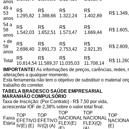
anos
49 a
R$
R$
R$
R$
53
R$ 1.349
1.295,82
1.388,66
1.322,24
1.402,89
anos
54 a
R$
R$
R$
R$
58
R$ 1.605
1.542,03
1.652,51
1.573,47
1.669,44
anos
+ de
R$
R$
R$
R$
59
R$ 2.809
2.698,40
2.891,73
2.753,42
2.921,35
anos
R$
R$
R$
R$
Total
R$ 11.26
10.814,54
11.589,37
11.035,03
11.708,14
IMPORTANTE!
As informações de preços, carências, redes, r
alterações a qualquer momento.
Esta ferramenta não tem o objetivo de substituir o material o
trabalho do corretor.
TABELA BRADESCO SAÚDE EMPRESARIAL
MARANHÃO COMPULSÓRIO
Taxa de Inscrição: (Por Contrato) - R$ 7,50 por vida,
acrescentar IOF de 2,38% sobre o valor total final.
TOP
TOP
TOP
TOP
TOP
Faixa
NACIONAL
NACIONAL
EFETIVO
EFETIVO
NACIONA
Etária
FLEX(E)
FLEX(Q)
IV(E) (E)
IV(Q) (A)
(E)
(E)
(A)