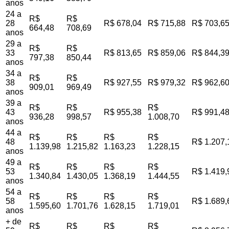
anos
24 a
R$
R$
28
R$ 678,04
R$ 715,88
R$ 703,6
664,48
708,69
anos
29 a
R$
R$
33
R$ 813,65
R$ 859,06
R$ 844,3
797,38
850,44
anos
34 a
R$
R$
38
R$ 927,55
R$ 979,32
R$ 962,6
909,01
969,49
anos
39 a
R$
R$
R$
43
R$ 955,38
R$ 991,4
936,28
998,57
1.008,70
anos
44 a
R$
R$
R$
R$
48
R$ 1.207,
1.139,98
1.215,82
1.163,23
1.228,15
anos
49 a
R$
R$
R$
R$
53
R$ 1.419,
1.340,84
1.430,05
1.368,19
1.444,55
anos
54 a
R$
R$
R$
R$
58
R$ 1.689,
1.595,60
1.701,76
1.628,15
1.719,01
anos
+ de
R$
R$
R$
R$