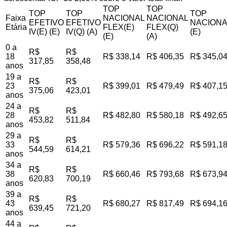
TOP
TOP
TOP
TOP
TOP
Faixa
NACIONAL
NACIONAL
EFETIVO
EFETIVO
NACIONA
Etária
FLEX(E)
FLEX(Q)
IV(E) (E)
IV(Q) (A)
(E)
(E)
(A)
0 a
R$
R$
18
R$ 338,14
R$ 406,35
R$ 345,0
317,85
358,48
anos
19 a
R$
R$
23
R$ 399,01
R$ 479,49
R$ 407,1
375,06
423,01
anos
24 a
R$
R$
28
R$ 482,80
R$ 580,18
R$ 492,6
453,82
511,84
anos
29 a
R$
R$
33
R$ 579,36
R$ 696,22
R$ 591,1
544,59
614,21
anos
34 a
R$
R$
38
R$ 660,46
R$ 793,68
R$ 673,9
620,83
700,19
anos
39 a
R$
R$
43
R$ 680,27
R$ 817,49
R$ 694,1
639,45
721,20
anos
44 a