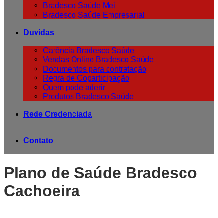
Bradesco Saúde Mei
Bradesco Saúde Empresarial
Duvidas
Carência Bradesco Saúde
Vendas Online Bradesco Saúde
Documentos para contratação
Regra de Coparticipação
Quem pode aderir
Produtos Bradesco Saúde
Rede Credenciada
Contato
Plano de Saúde Bradesco
Cachoeira