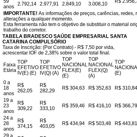
59
R$ 2.956,
2.792,14
2.977,91
2.849,10
3.008,10
anos
IMPORTANTE!
As informações de preços, carências, redes, r
alterações a qualquer momento.
Esta ferramenta não tem o objetivo de substituir o material o
trabalho do corretor.
TABELA BRADESCO SAÚDE EMPRESARIAL SANTA
CATARINA COMPULSÓRIO
Taxa de Inscrição: (Por Contrato) - R$ 7,50 por vida,
acrescentar IOF de 2,38% sobre o valor total final.
TOP
TOP
TOP
TOP
TOP
Faixa
NACIONAL
NACIONAL
EFETIVO
EFETIVO
NACIONA
Etária
FLEX(E)
FLEX(Q)
IV(E) (E)
IV(Q) (A)
(E)
(E)
(A)
0 a
R$
R$
18
R$ 304,63
R$ 352,63
R$ 310,8
262,05
282,29
anos
19 a
R$
R$
23
R$ 359,46
R$ 416,10
R$ 366,7
309,22
333,10
anos
24 a
R$
R$
28
R$ 434,94
R$ 503,48
R$ 443,8
374,15
403,05
anos
29 a