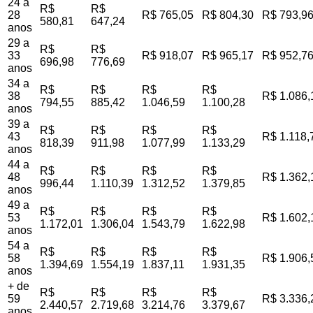
24 a
R$
R$
28
R$ 765,05
R$ 804,30
R$ 793,9
580,81
647,24
anos
29 a
R$
R$
33
R$ 918,07
R$ 965,17
R$ 952,7
696,98
776,69
anos
34 a
R$
R$
R$
R$
38
R$ 1.086,
794,55
885,42
1.046,59
1.100,28
anos
39 a
R$
R$
R$
R$
43
R$ 1.118,
818,39
911,98
1.077,99
1.133,29
anos
44 a
R$
R$
R$
R$
48
R$ 1.362,
996,44
1.110,39
1.312,52
1.379,85
anos
49 a
R$
R$
R$
R$
53
R$ 1.602,
1.172,01
1.306,04
1.543,79
1.622,98
anos
54 a
R$
R$
R$
R$
58
R$ 1.906,
1.394,69
1.554,19
1.837,11
1.931,35
anos
+ de
R$
R$
R$
R$
59
R$ 3.336,
2.440,57
2.719,68
3.214,76
3.379,67
anos