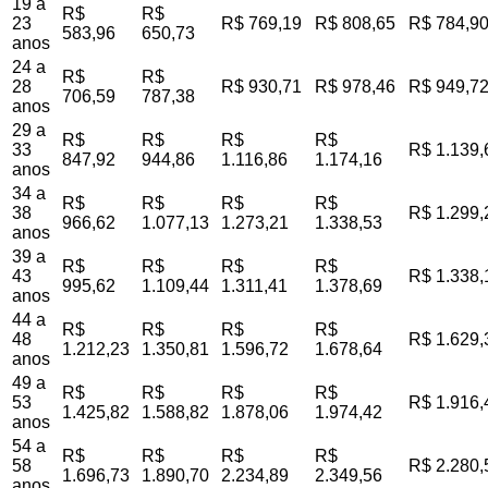
19 a
R$
R$
23
R$ 769,19
R$ 808,65
R$ 784,9
583,96
650,73
anos
24 a
R$
R$
28
R$ 930,71
R$ 978,46
R$ 949,7
706,59
787,38
anos
29 a
R$
R$
R$
R$
33
R$ 1.139,
847,92
944,86
1.116,86
1.174,16
anos
34 a
R$
R$
R$
R$
38
R$ 1.299,
966,62
1.077,13
1.273,21
1.338,53
anos
39 a
R$
R$
R$
R$
43
R$ 1.338,
995,62
1.109,44
1.311,41
1.378,69
anos
44 a
R$
R$
R$
R$
48
R$ 1.629,
1.212,23
1.350,81
1.596,72
1.678,64
anos
49 a
R$
R$
R$
R$
53
R$ 1.916,
1.425,82
1.588,82
1.878,06
1.974,42
anos
54 a
R$
R$
R$
R$
58
R$ 2.280,
1.696,73
1.890,70
2.234,89
2.349,56
anos