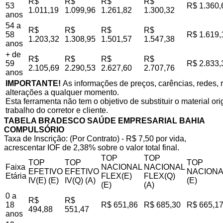
R$
R$
R$
R$
53
R$ 1.360,
1.011,19
1.099,96
1.261,82
1.300,32
anos
54 a
R$
R$
R$
R$
58
R$ 1.619,
1.203,32
1.308,95
1.501,57
1.547,38
anos
+ de
R$
R$
R$
R$
59
R$ 2.833,
2.105,69
2.290,53
2.627,60
2.707,76
anos
IMPORTANTE!
As informações de preços, carências, redes, r
alterações a qualquer momento.
Esta ferramenta não tem o objetivo de substituir o material o
trabalho do corretor e cliente.
TABELA BRADESCO SAÚDE EMPRESARIAL BAHIA
COMPULSÓRIO
Taxa de Inscrição: (Por Contrato) - R$ 7,50 por vida,
acrescentar IOF de 2,38% sobre o valor total final.
TOP
TOP
TOP
TOP
TOP
Faixa
NACIONAL
NACIONAL
EFETIVO
EFETIVO
NACIONA
Etária
FLEX(E)
FLEX(Q)
IV(E) (E)
IV(Q) (A)
(E)
(E)
(A)
0 a
R$
R$
18
R$ 651,86
R$ 685,30
R$ 665,1
494,88
551,47
anos