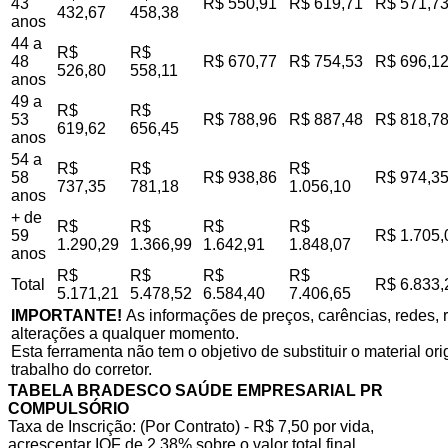
43
R$ 550,91
R$ 619,71
R$ 571,7
432,67
458,38
anos
44 a
R$
R$
48
R$ 670,77
R$ 754,53
R$ 696,1
526,80
558,11
anos
49 a
R$
R$
53
R$ 788,96
R$ 887,48
R$ 818,7
619,62
656,45
anos
54 a
R$
R$
R$
58
R$ 938,86
R$ 974,3
737,35
781,18
1.056,10
anos
+ de
R$
R$
R$
R$
59
R$ 1.705,
1.290,29
1.366,99
1.642,91
1.848,07
anos
R$
R$
R$
R$
Total
R$ 6.833,
5.171,21
5.478,52
6.584,40
7.406,65
IMPORTANTE!
As informações de preços, carências, redes, r
alterações a qualquer momento.
Esta ferramenta não tem o objetivo de substituir o material o
trabalho do corretor.
TABELA BRADESCO SAÚDE EMPRESARIAL PR
COMPULSÓRIO
Taxa de Inscrição: (Por Contrato) - R$ 7,50 por vida,
acrescentar IOF de 2,38% sobre o valor total final.