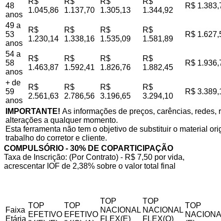
R$
R$
R$
R$
48
R$ 1.383,
1.045,86
1.137,70
1.305,13
1.344,92
anos
49 a
R$
R$
R$
R$
53
R$ 1.627,
1.230,14
1.338,16
1.535,09
1.581,89
anos
54 a
R$
R$
R$
R$
58
R$ 1.936,
1.463,87
1.592,41
1.826,76
1.882,45
anos
+ de
R$
R$
R$
R$
59
R$ 3.389,
2.561,63
2.786,56
3.196,65
3.294,10
anos
IMPORTANTE!
As informações de preços, carências, redes, r
alterações a qualquer momento.
Esta ferramenta não tem o objetivo de substituir o material o
trabalho do corretor e cliente.
COMPULSÓRIO - 30% DE COPARTICIPAÇÃO
Taxa de Inscrição: (Por Contrato) - R$ 7,50 por vida,
acrescentar IOF de 2,38% sobre o valor total final
TOP
TOP
TOP
TOP
TOP
Faixa
NACIONAL
NACIONAL
EFETIVO
EFETIVO
NACIONA
Etária
FLEX(E)
FLEX(Q)