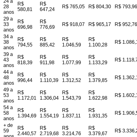
24 a
R$
R$
28
R$ 765,05
R$ 804,30
R$ 793,9
580,81
647,24
anos
29 a
R$
R$
33
R$ 918,07
R$ 965,17
R$ 952,7
696,98
776,69
anos
34 a
R$
R$
R$
R$
38
R$ 1.086,
794,55
885,42
1.046,59
1.100,28
anos
39 a
R$
R$
R$
R$
43
R$ 1.118,
818,39
911,98
1.077,99
1.133,29
anos
44 a
R$
R$
R$
R$
48
R$ 1.362,
996,44
1.110,39
1.312,52
1.379,85
anos
49 a
R$
R$
R$
R$
53
R$ 1.602,
1.172,01
1.306,04
1.543,79
1.622,98
anos
54 a
R$
R$
R$
R$
58
R$ 1.906,
1.394,69
1.554,19
1.837,11
1.931,35
anos
+ de
R$
R$
R$
R$
59
R$ 3.336,
2.440,57
2.719,68
3.214,76
3.379,67
anos