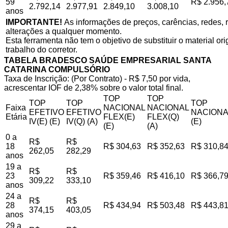
59
R$ 2.956,
2.792,14
2.977,91
2.849,10
3.008,10
anos
IMPORTANTE!
As informações de preços, carências, redes, r
alterações a qualquer momento.
Esta ferramenta não tem o objetivo de substituir o material o
trabalho do corretor.
TABELA BRADESCO SAÚDE EMPRESARIAL SANTA
CATARINA COMPULSÓRIO
Taxa de Inscrição: (Por Contrato) - R$ 7,50 por vida,
acrescentar IOF de 2,38% sobre o valor total final.
TOP
TOP
TOP
TOP
TOP
Faixa
NACIONAL
NACIONAL
EFETIVO
EFETIVO
NACIONA
Etária
FLEX(E)
FLEX(Q)
IV(E) (E)
IV(Q) (A)
(E)
(E)
(A)
0 a
R$
R$
18
R$ 304,63
R$ 352,63
R$ 310,8
262,05
282,29
anos
19 a
R$
R$
23
R$ 359,46
R$ 416,10
R$ 366,7
309,22
333,10
anos
24 a
R$
R$
28
R$ 434,94
R$ 503,48
R$ 443,8
374,15
403,05
anos
29 a