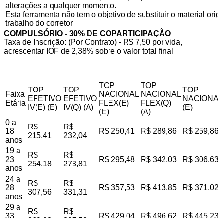
alterações a qualquer momento.
Esta ferramenta não tem o objetivo de substituir o material o
trabalho do corretor.
COMPULSÓRIO - 30% DE COPARTICIPAÇÃO
Taxa de Inscrição: (Por Contrato) - R$ 7,50 por vida,
acrescentar IOF de 2,38% sobre o valor total final
TOP
TOP
TOP
TOP
TOP
Faixa
NACIONAL
NACIONAL
EFETIVO
EFETIVO
NACIONA
Etária
FLEX(E)
FLEX(Q)
IV(E) (E)
IV(Q) (A)
(E)
(E)
(A)
0 a
R$
R$
18
R$ 250,41
R$ 289,86
R$ 259,8
215,41
232,04
anos
19 a
R$
R$
23
R$ 295,48
R$ 342,03
R$ 306,6
254,18
273,81
anos
24 a
R$
R$
28
R$ 357,53
R$ 413,85
R$ 371,0
307,56
331,31
anos
29 a
R$
R$
33
R$ 429,04
R$ 496,62
R$ 445,2