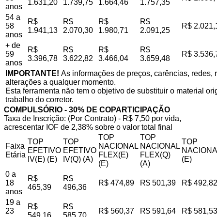
1.631,20
1.739,75
1.664,46
1.757,35
anos
54 a
R$
R$
R$
R$
58
R$ 2.021,
1.941,13
2.070,30
1.980,71
2.091,25
anos
+ de
R$
R$
R$
R$
59
R$ 3.536,
3.396,78
3.622,82
3.466,04
3.659,48
anos
IMPORTANTE!
As informações de preços, carências, redes, r
alterações a qualquer momento.
Esta ferramenta não tem o objetivo de substituir o material o
trabalho do corretor.
COMPULSÓRIO - 30% DE COPARTICIPAÇÃO
Taxa de Inscrição: (Por Contrato) - R$ 7,50 por vida,
acrescentar IOF de 2,38% sobre o valor total final
TOP
TOP
TOP
TOP
TOP
Faixa
NACIONAL
NACIONAL
EFETIVO
EFETIVO
NACIONA
Etária
FLEX(E)
FLEX(Q)
IV(E) (E)
IV(Q) (A)
(E)
(E)
(A)
0 a
R$
R$
18
R$ 474,89
R$ 501,39
R$ 492,8
465,39
496,36
anos
19 a
R$
R$
23
R$ 560,37
R$ 591,64
R$ 581,5
549,16
585,70