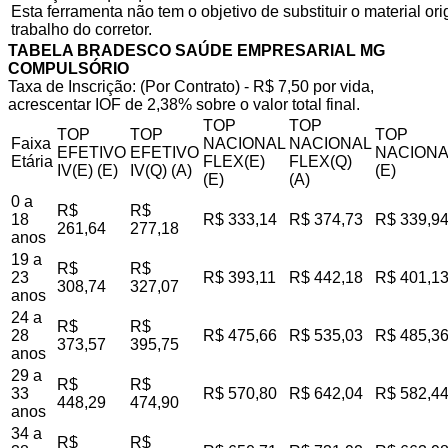
Esta ferramenta não tem o objetivo de substituir o material o
trabalho do corretor.
TABELA BRADESCO SAÚDE EMPRESARIAL MG
COMPULSÓRIO
Taxa de Inscrição: (Por Contrato) - R$ 7,50 por vida,
acrescentar IOF de 2,38% sobre o valor total final.
TOP
TOP
TOP
TOP
TOP
Faixa
NACIONAL
NACIONAL
EFETIVO
EFETIVO
NACIONA
Etária
FLEX(E)
FLEX(Q)
IV(E) (E)
IV(Q) (A)
(E)
(E)
(A)
0 a
R$
R$
18
R$ 333,14
R$ 374,73
R$ 339,9
261,64
277,18
anos
19 a
R$
R$
23
R$ 393,11
R$ 442,18
R$ 401,1
308,74
327,07
anos
24 a
R$
R$
28
R$ 475,66
R$ 535,03
R$ 485,3
373,57
395,75
anos
29 a
R$
R$
33
R$ 570,80
R$ 642,04
R$ 582,4
448,29
474,90
anos
34 a
R$
R$