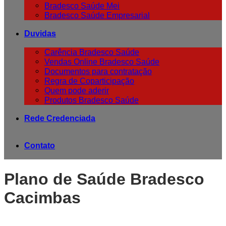
Bradesco Saúde Mei
Bradesco Saúde Empresarial
Duvidas
Carência Bradesco Saúde
Vendas Online Bradesco Saúde
Documentos para contratação
Regra de Coparticipação
Quem pode aderir
Produtos Bradesco Saúde
Rede Credenciada
Contato
Plano de Saúde Bradesco
Cacimbas