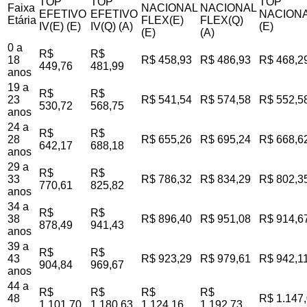
TOP
TOP
TOP
Faixa
NACIONAL
NACIONAL
EFETIVO
EFETIVO
NACIONA
Etária
FLEX(E)
FLEX(Q)
IV(E) (E)
IV(Q) (A)
(E)
(E)
(A)
0 a
R$
R$
18
R$ 458,93
R$ 486,93
R$ 468,2
449,76
481,99
anos
19 a
R$
R$
23
R$ 541,54
R$ 574,58
R$ 552,5
530,72
568,75
anos
24 a
R$
R$
28
R$ 655,26
R$ 695,24
R$ 668,6
642,17
688,18
anos
29 a
R$
R$
33
R$ 786,32
R$ 834,29
R$ 802,3
770,61
825,82
anos
34 a
R$
R$
38
R$ 896,40
R$ 951,08
R$ 914,6
878,49
941,43
anos
39 a
R$
R$
43
R$ 923,29
R$ 979,61
R$ 942,1
904,84
969,67
anos
44 a
R$
R$
R$
R$
48
R$ 1.147
1.101,70
1.180,63
1.124,16
1.192,73