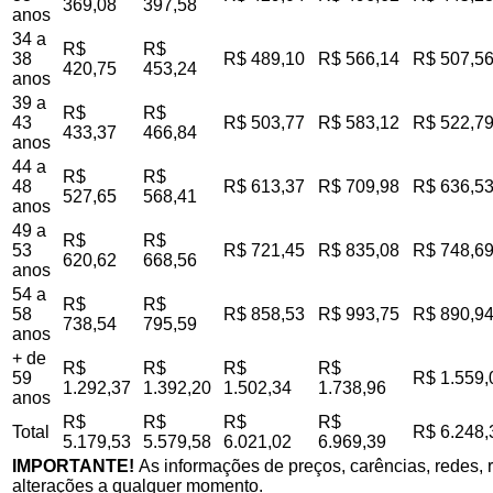
369,08
397,58
anos
34 a
R$
R$
38
R$ 489,10
R$ 566,14
R$ 507,5
420,75
453,24
anos
39 a
R$
R$
43
R$ 503,77
R$ 583,12
R$ 522,7
433,37
466,84
anos
44 a
R$
R$
48
R$ 613,37
R$ 709,98
R$ 636,5
527,65
568,41
anos
49 a
R$
R$
53
R$ 721,45
R$ 835,08
R$ 748,6
620,62
668,56
anos
54 a
R$
R$
58
R$ 858,53
R$ 993,75
R$ 890,9
738,54
795,59
anos
+ de
R$
R$
R$
R$
59
R$ 1.559,
1.292,37
1.392,20
1.502,34
1.738,96
anos
R$
R$
R$
R$
Total
R$ 6.248,
5.179,53
5.579,58
6.021,02
6.969,39
IMPORTANTE!
As informações de preços, carências, redes, r
alterações a qualquer momento.