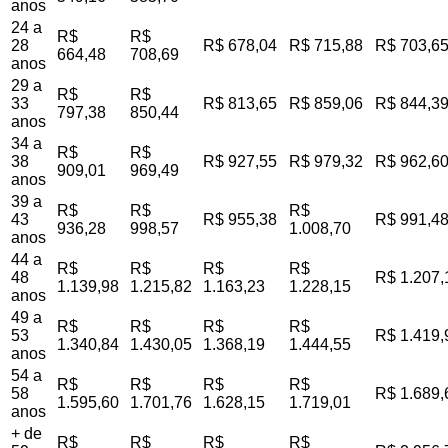
anos
24 a
R$
R$
28
R$ 678,04
R$ 715,88
R$ 703,6
664,48
708,69
anos
29 a
R$
R$
33
R$ 813,65
R$ 859,06
R$ 844,3
797,38
850,44
anos
34 a
R$
R$
38
R$ 927,55
R$ 979,32
R$ 962,6
909,01
969,49
anos
39 a
R$
R$
R$
43
R$ 955,38
R$ 991,4
936,28
998,57
1.008,70
anos
44 a
R$
R$
R$
R$
48
R$ 1.207,
1.139,98
1.215,82
1.163,23
1.228,15
anos
49 a
R$
R$
R$
R$
53
R$ 1.419,
1.340,84
1.430,05
1.368,19
1.444,55
anos
54 a
R$
R$
R$
R$
58
R$ 1.689,
1.595,60
1.701,76
1.628,15
1.719,01
anos
+ de
R$
R$
R$
R$