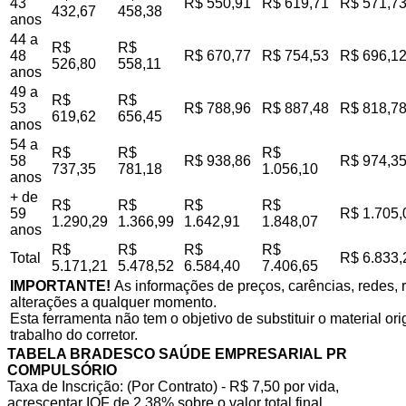
43
R$ 550,91
R$ 619,71
R$ 571,7
432,67
458,38
anos
44 a
R$
R$
48
R$ 670,77
R$ 754,53
R$ 696,1
526,80
558,11
anos
49 a
R$
R$
53
R$ 788,96
R$ 887,48
R$ 818,7
619,62
656,45
anos
54 a
R$
R$
R$
58
R$ 938,86
R$ 974,3
737,35
781,18
1.056,10
anos
+ de
R$
R$
R$
R$
59
R$ 1.705,
1.290,29
1.366,99
1.642,91
1.848,07
anos
R$
R$
R$
R$
Total
R$ 6.833,
5.171,21
5.478,52
6.584,40
7.406,65
IMPORTANTE!
As informações de preços, carências, redes, r
alterações a qualquer momento.
Esta ferramenta não tem o objetivo de substituir o material o
trabalho do corretor.
TABELA BRADESCO SAÚDE EMPRESARIAL PR
COMPULSÓRIO
Taxa de Inscrição: (Por Contrato) - R$ 7,50 por vida,
acrescentar IOF de 2,38% sobre o valor total final.