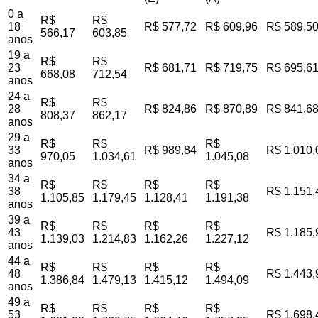
0 a
R$
R$
18
R$ 577,72
R$ 609,96
R$ 589,5
566,17
603,85
anos
19 a
R$
R$
23
R$ 681,71
R$ 719,75
R$ 695,6
668,08
712,54
anos
24 a
R$
R$
28
R$ 824,86
R$ 870,89
R$ 841,6
808,37
862,17
anos
29 a
R$
R$
R$
33
R$ 989,84
R$ 1.010,
970,05
1.034,61
1.045,08
anos
34 a
R$
R$
R$
R$
38
R$ 1.151,
1.105,85
1.179,45
1.128,41
1.191,38
anos
39 a
R$
R$
R$
R$
43
R$ 1.185,
1.139,03
1.214,83
1.162,26
1.227,12
anos
44 a
R$
R$
R$
R$
48
R$ 1.443,
1.386,84
1.479,13
1.415,12
1.494,09
anos
49 a
R$
R$
R$
R$
53
R$ 1.698,