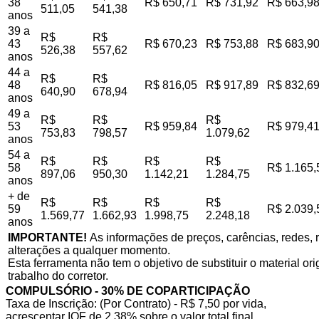
38
R$ 650,71
R$ 731,92
R$ 663,9
511,05
541,38
anos
39 a
R$
R$
43
R$ 670,23
R$ 753,88
R$ 683,9
526,38
557,62
anos
44 a
R$
R$
48
R$ 816,05
R$ 917,89
R$ 832,6
640,90
678,94
anos
49 a
R$
R$
R$
53
R$ 959,84
R$ 979,4
753,83
798,57
1.079,62
anos
54 a
R$
R$
R$
R$
58
R$ 1.165,
897,06
950,30
1.142,21
1.284,75
anos
+ de
R$
R$
R$
R$
59
R$ 2.039,
1.569,77
1.662,93
1.998,75
2.248,18
anos
IMPORTANTE!
As informações de preços, carências, redes, r
alterações a qualquer momento.
Esta ferramenta não tem o objetivo de substituir o material o
trabalho do corretor.
COMPULSÓRIO - 30% DE COPARTICIPAÇÃO
Taxa de Inscrição: (Por Contrato) - R$ 7,50 por vida,
acrescentar IOF de 2,38% sobre o valor total final