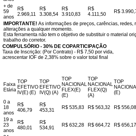
+ de
R$
R$
R$
R$
59
R$ 3.990,
2.969,11
3.308,54
3.910,83
4.111,50
anos
IMPORTANTE!
As informações de preços, carências, redes, r
alterações a qualquer momento.
Esta ferramenta não tem o objetivo de substituir o material o
trabalho do corretor.
COMPULSÓRIO - 30% DE COPARTICIPAÇÃO
Taxa de Inscrição: (Por Contrato) - R$ 7,50 por vida,
acrescentar IOF de 2,38% sobre o valor total final
TOP
TOP
TOP
TOP
TOP
Faixa
NACIONAL
NACIONAL
EFETIVO
EFETIVO
NACIONA
Etária
FLEX(E)
FLEX(Q)
IV(E) (E)
IV(Q) (A)
(E)
(E)
(A)
0 a
R$
R$
18
R$ 535,83
R$ 563,32
R$ 556,0
406,79
453,31
anos
19 a
R$
R$
23
R$ 632,28
R$ 664,72
R$ 656,1
480,01
534,91
anos