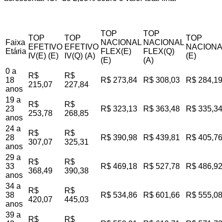
TOP
TOP
TOP
TOP
TOP
Faixa
NACIONAL
NACIONAL
EFETIVO
EFETIVO
NACIONA
Etária
FLEX(E)
FLEX(Q)
IV(E) (E)
IV(Q) (A)
(E)
(E)
(A)
0 a
R$
R$
18
R$ 273,84
R$ 308,03
R$ 284,1
215,07
227,84
anos
19 a
R$
R$
23
R$ 323,13
R$ 363,48
R$ 335,3
253,78
268,85
anos
24 a
R$
R$
28
R$ 390,98
R$ 439,81
R$ 405,7
307,07
325,31
anos
29 a
R$
R$
33
R$ 469,18
R$ 527,78
R$ 486,9
368,49
390,38
anos
34 a
R$
R$
38
R$ 534,86
R$ 601,66
R$ 555,0
420,07
445,03
anos
39 a
R$
R$