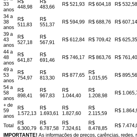
R$
R$
33
R$ 521,93
R$ 604,18
R$ 532,5
448,98
483,66
anos
34 a
R$
R$
38
R$ 594,99
R$ 688,76
R$ 607,1
511,83
551,37
anos
39 a
R$
R$
43
R$ 612,84
R$ 709,42
R$ 625,3
527,18
567,91
anos
44 a
R$
R$
48
R$ 746,17
R$ 863,76
R$ 761,4
641,87
691,46
anos
49 a
R$
R$
R$
53
R$ 877,65
R$ 895,5
754,97
813,30
1.015,95
anos
54 a
R$
R$
R$
R$
58
R$ 1.065,
898,41
967,83
1.044,40
1.208,98
anos
+ de
R$
R$
R$
R$
59
R$ 1.864,
1.572,13
1.693,61
1.827,60
2.115,59
anos
R$
R$
R$
R$
Total
R$ 7.474,
6.300,79
6.787,58
7.324,61
8.478,85
IMPORTANTE!
As informações de preços, carências, redes, r