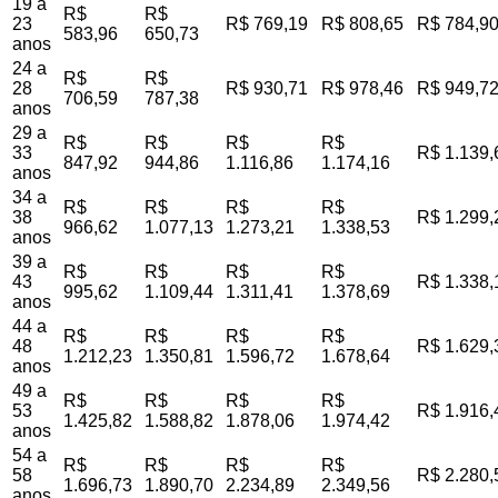
19 a
R$
R$
23
R$ 769,19
R$ 808,65
R$ 784,9
583,96
650,73
anos
24 a
R$
R$
28
R$ 930,71
R$ 978,46
R$ 949,7
706,59
787,38
anos
29 a
R$
R$
R$
R$
33
R$ 1.139,
847,92
944,86
1.116,86
1.174,16
anos
34 a
R$
R$
R$
R$
38
R$ 1.299,
966,62
1.077,13
1.273,21
1.338,53
anos
39 a
R$
R$
R$
R$
43
R$ 1.338,
995,62
1.109,44
1.311,41
1.378,69
anos
44 a
R$
R$
R$
R$
48
R$ 1.629,
1.212,23
1.350,81
1.596,72
1.678,64
anos
49 a
R$
R$
R$
R$
53
R$ 1.916,
1.425,82
1.588,82
1.878,06
1.974,42
anos
54 a
R$
R$
R$
R$
58
R$ 2.280,
1.696,73
1.890,70
2.234,89
2.349,56
anos