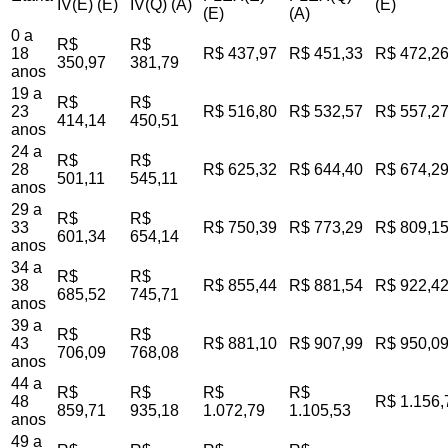
IV(E) (E)
IV(Q) (A)
(E)
(E)
(A)
0 a
R$
R$
18
R$ 437,97
R$ 451,33
R$ 472,2
350,97
381,79
anos
19 a
R$
R$
23
R$ 516,80
R$ 532,57
R$ 557,2
414,14
450,51
anos
24 a
R$
R$
28
R$ 625,32
R$ 644,40
R$ 674,2
501,11
545,11
anos
29 a
R$
R$
33
R$ 750,39
R$ 773,29
R$ 809,1
601,34
654,14
anos
34 a
R$
R$
38
R$ 855,44
R$ 881,54
R$ 922,4
685,52
745,71
anos
39 a
R$
R$
43
R$ 881,10
R$ 907,99
R$ 950,0
706,09
768,08
anos
44 a
R$
R$
R$
R$
48
R$ 1.156,
859,71
935,18
1.072,79
1.105,53
anos
49 a