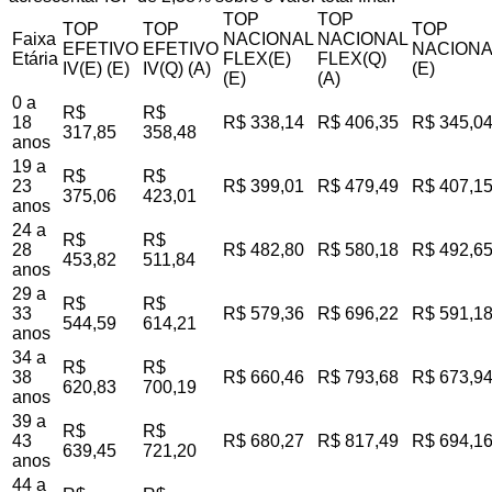
TOP
TOP
TOP
TOP
TOP
Faixa
NACIONAL
NACIONAL
EFETIVO
EFETIVO
NACIONA
Etária
FLEX(E)
FLEX(Q)
IV(E) (E)
IV(Q) (A)
(E)
(E)
(A)
0 a
R$
R$
18
R$ 338,14
R$ 406,35
R$ 345,0
317,85
358,48
anos
19 a
R$
R$
23
R$ 399,01
R$ 479,49
R$ 407,1
375,06
423,01
anos
24 a
R$
R$
28
R$ 482,80
R$ 580,18
R$ 492,6
453,82
511,84
anos
29 a
R$
R$
33
R$ 579,36
R$ 696,22
R$ 591,1
544,59
614,21
anos
34 a
R$
R$
38
R$ 660,46
R$ 793,68
R$ 673,9
620,83
700,19
anos
39 a
R$
R$
43
R$ 680,27
R$ 817,49
R$ 694,1
639,45
721,20
anos
44 a