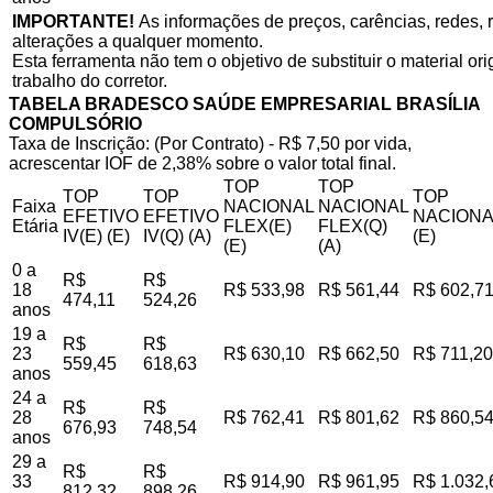
IMPORTANTE!
As informações de preços, carências, redes, r
alterações a qualquer momento.
Esta ferramenta não tem o objetivo de substituir o material o
trabalho do corretor.
TABELA BRADESCO SAÚDE EMPRESARIAL BRASÍLIA
COMPULSÓRIO
Taxa de Inscrição: (Por Contrato) - R$ 7,50 por vida,
acrescentar IOF de 2,38% sobre o valor total final.
TOP
TOP
TOP
TOP
TOP
Faixa
NACIONAL
NACIONAL
EFETIVO
EFETIVO
NACIONA
Etária
FLEX(E)
FLEX(Q)
IV(E) (E)
IV(Q) (A)
(E)
(E)
(A)
0 a
R$
R$
18
R$ 533,98
R$ 561,44
R$ 602,7
474,11
524,26
anos
19 a
R$
R$
23
R$ 630,10
R$ 662,50
R$ 711,20
559,45
618,63
anos
24 a
R$
R$
28
R$ 762,41
R$ 801,62
R$ 860,5
676,93
748,54
anos
29 a
R$
R$
33
R$ 914,90
R$ 961,95
R$ 1.032,
812,32
898,26