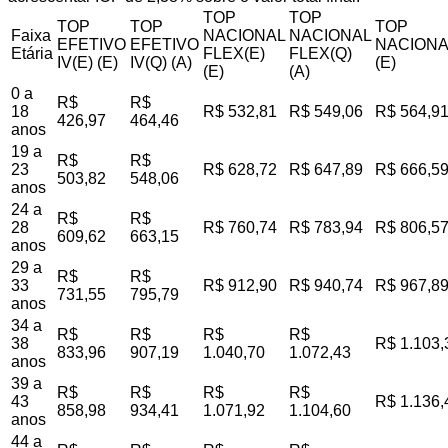
TOP
TOP
TOP
TOP
TOP
Faixa
NACIONAL
NACIONAL
EFETIVO
EFETIVO
NACIONA
Etária
FLEX(E)
FLEX(Q)
IV(E) (E)
IV(Q) (A)
(E)
(E)
(A)
0 a
R$
R$
18
R$ 532,81
R$ 549,06
R$ 564,9
426,97
464,46
anos
19 a
R$
R$
23
R$ 628,72
R$ 647,89
R$ 666,5
503,82
548,06
anos
24 a
R$
R$
28
R$ 760,74
R$ 783,94
R$ 806,5
609,62
663,15
anos
29 a
R$
R$
33
R$ 912,90
R$ 940,74
R$ 967,8
731,55
795,79
anos
34 a
R$
R$
R$
R$
38
R$ 1.103,
833,96
907,19
1.040,70
1.072,43
anos
39 a
R$
R$
R$
R$
43
R$ 1.136,
858,98
934,41
1.071,92
1.104,60
anos
44 a