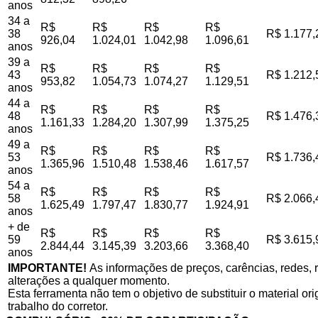
anos
34 a
R$
R$
R$
R$
38
R$ 1.177,
926,04
1.024,01
1.042,98
1.096,61
anos
39 a
R$
R$
R$
R$
43
R$ 1.212,
953,82
1.054,73
1.074,27
1.129,51
anos
44 a
R$
R$
R$
R$
48
R$ 1.476,
1.161,33
1.284,20
1.307,99
1.375,25
anos
49 a
R$
R$
R$
R$
53
R$ 1.736,
1.365,96
1.510,48
1.538,46
1.617,57
anos
54 a
R$
R$
R$
R$
58
R$ 2.066,
1.625,49
1.797,47
1.830,77
1.924,91
anos
+ de
R$
R$
R$
R$
59
R$ 3.615,
2.844,44
3.145,39
3.203,66
3.368,40
anos
IMPORTANTE!
As informações de preços, carências, redes, r
alterações a qualquer momento.
Esta ferramenta não tem o objetivo de substituir o material o
trabalho do corretor.