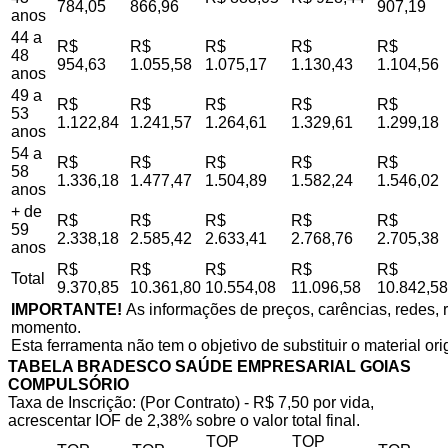
784,05
866,96
907,19
anos
44 a
R$
R$
R$
R$
R$
48
954,63
1.055,58
1.075,17
1.130,43
1.104,56
anos
49 a
R$
R$
R$
R$
R$
53
1.122,84
1.241,57
1.264,61
1.329,61
1.299,18
anos
54 a
R$
R$
R$
R$
R$
58
1.336,18
1.477,47
1.504,89
1.582,24
1.546,02
anos
+ de
R$
R$
R$
R$
R$
59
2.338,18
2.585,42
2.633,41
2.768,76
2.705,38
anos
R$
R$
R$
R$
R$
Total
9.370,85
10.361,80
10.554,08
11.096,58
10.842,58
IMPORTANTE!
As informações de preços, carências, redes, r
momento.
Esta ferramenta não tem o objetivo de substituir o material or
TABELA BRADESCO SAÚDE EMPRESARIAL GOIAS
COMPULSÓRIO
Taxa de Inscrição: (Por Contrato) - R$ 7,50 por vida,
acrescentar IOF de 2,38% sobre o valor total final.
TOP
TOP