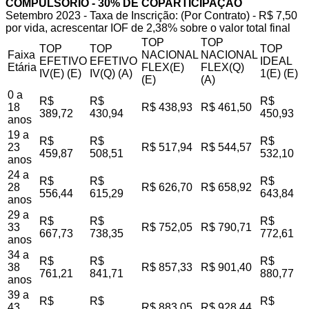
COMPULSÓRIO - 30% DE COPARTICIPAÇÃO
Setembro 2023 - Taxa de Inscrição: (Por Contrato) - R$ 7,50
por vida, acrescentar IOF de 2,38% sobre o valor total final
TOP
TOP
TOP
TOP
TOP
Faixa
NACIONAL
NACIONAL
EFETIVO
EFETIVO
IDEAL
Etária
FLEX(E)
FLEX(Q)
IV(E) (E)
IV(Q) (A)
1(E) (E)
(E)
(A)
0 a
R$
R$
R$
18
R$ 438,93
R$ 461,50
389,72
430,94
450,93
anos
19 a
R$
R$
R$
23
R$ 517,94
R$ 544,57
459,87
508,51
532,10
anos
24 a
R$
R$
R$
28
R$ 626,70
R$ 658,92
556,44
615,29
643,84
anos
29 a
R$
R$
R$
33
R$ 752,05
R$ 790,71
667,73
738,35
772,61
anos
34 a
R$
R$
R$
38
R$ 857,33
R$ 901,40
761,21
841,71
880,77
anos
39 a
R$
R$
R$
43
R$ 883,05
R$ 928,44