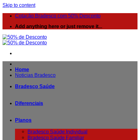
Skip to content
Cotação Bradesco com 50% Desconto
Add anything here or just remove it...
Home
Noticias Bradesco
Bradesco Saúde
Diferenciais
Planos
Bradesco Saúde Individual
Bradesco Saúde Familiar