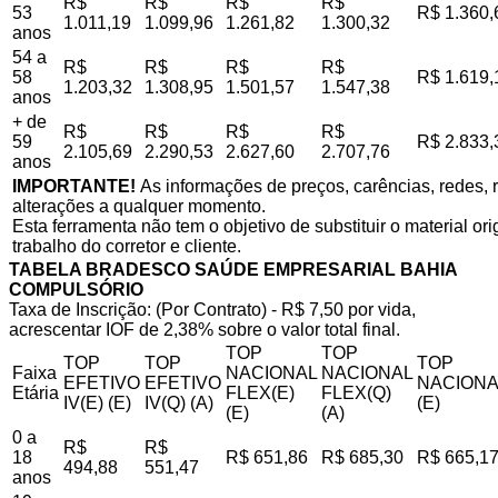
R$
R$
R$
R$
53
R$ 1.360,
1.011,19
1.099,96
1.261,82
1.300,32
anos
54 a
R$
R$
R$
R$
58
R$ 1.619,
1.203,32
1.308,95
1.501,57
1.547,38
anos
+ de
R$
R$
R$
R$
59
R$ 2.833,
2.105,69
2.290,53
2.627,60
2.707,76
anos
IMPORTANTE!
As informações de preços, carências, redes, r
alterações a qualquer momento.
Esta ferramenta não tem o objetivo de substituir o material o
trabalho do corretor e cliente.
TABELA BRADESCO SAÚDE EMPRESARIAL BAHIA
COMPULSÓRIO
Taxa de Inscrição: (Por Contrato) - R$ 7,50 por vida,
acrescentar IOF de 2,38% sobre o valor total final.
TOP
TOP
TOP
TOP
TOP
Faixa
NACIONAL
NACIONAL
EFETIVO
EFETIVO
NACIONA
Etária
FLEX(E)
FLEX(Q)
IV(E) (E)
IV(Q) (A)
(E)
(E)
(A)
0 a
R$
R$
18
R$ 651,86
R$ 685,30
R$ 665,1
494,88
551,47
anos