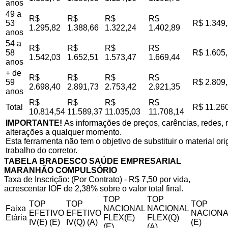
anos
49 a
R$
R$
R$
R$
53
R$ 1.349
1.295,82
1.388,66
1.322,24
1.402,89
anos
54 a
R$
R$
R$
R$
58
R$ 1.605
1.542,03
1.652,51
1.573,47
1.669,44
anos
+ de
R$
R$
R$
R$
59
R$ 2.809
2.698,40
2.891,73
2.753,42
2.921,35
anos
R$
R$
R$
R$
Total
R$ 11.26
10.814,54
11.589,37
11.035,03
11.708,14
IMPORTANTE!
As informações de preços, carências, redes, r
alterações a qualquer momento.
Esta ferramenta não tem o objetivo de substituir o material o
trabalho do corretor.
TABELA BRADESCO SAÚDE EMPRESARIAL
MARANHÃO COMPULSÓRIO
Taxa de Inscrição: (Por Contrato) - R$ 7,50 por vida,
acrescentar IOF de 2,38% sobre o valor total final.
TOP
TOP
TOP
TOP
TOP
Faixa
NACIONAL
NACIONAL
EFETIVO
EFETIVO
NACIONA
Etária
FLEX(E)
FLEX(Q)
IV(E) (E)
IV(Q) (A)
(E)
(E)
(A)