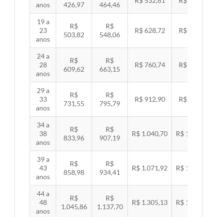
R$ 532,81
R$ 549,06
anos
426,97
464,46
19 a
R$
R$
23
R$ 628,72
R$ 647,89
503,82
548,06
anos
24 a
R$
R$
28
R$ 760,74
R$ 783,94
609,62
663,15
anos
29 a
R$
R$
33
R$ 912,90
R$ 940,74
731,55
795,79
anos
34 a
R$
R$
38
R$ 1.040,70
R$ 1.072,43
833,96
907,19
anos
39 a
R$
R$
43
R$ 1.071,92
R$ 1.104,60
858,98
934,41
anos
44 a
R$
R$
48
R$ 1.305,13
R$ 1.344,92
1.045,86
1.137,70
anos