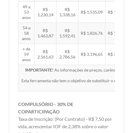
49 a
R$
R$
53
R$ 1.535,09
R$ 1.581,89
1.230,14
1.338,16
anos
54 a
R$
R$
58
R$ 1.826,76
R$ 1.882,45
1.463,87
1.592,41
anos
+ de
R$
R$
59
R$ 3.196,65
R$ 3.294,10
2.561,63
2.786,56
anos
IMPORTANTE!
As informações de preços, carências, redes,
Esta ferramenta não tem o objetivo de substituir o material 
COMPULSÓRIO - 30% DE
COPARTICIPAÇÃO
Taxa de Inscrição: (Por Contrato) - R$ 7,50 por
vida, acrescentar IOF de 2,38% sobre o valor