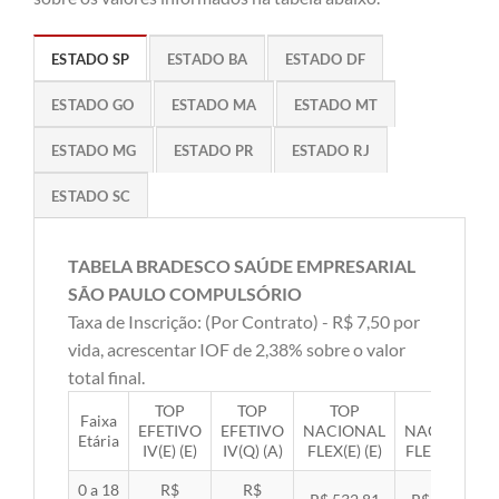
ESTADO SP
ESTADO BA
ESTADO DF
ESTADO GO
ESTADO MA
ESTADO MT
ESTADO MG
ESTADO PR
ESTADO RJ
ESTADO SC
TABELA BRADESCO SAÚDE EMPRESARIAL
SÃO PAULO COMPULSÓRIO
Taxa de Inscrição: (Por Contrato) - R$ 7,50 por
vida, acrescentar IOF de 2,38% sobre o valor
total final.
TOP
TOP
TOP
TOP
Faixa
EFETIVO
EFETIVO
NACIONAL
NACIONAL
Etária
IV(E) (E)
IV(Q) (A)
FLEX(E) (E)
FLEX(Q) (A)
0 a 18
R$
R$