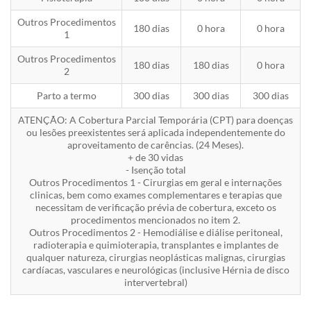
Outros Procedimentos
180 dias
0 hora
0 hora
1
Outros Procedimentos
180 dias
180 dias
0 hora
2
Parto a termo
300 dias
300 dias
300 dias
ATENÇÃO: A Cobertura Parcial Temporária (CPT) para doenças
ou lesões preexistentes será aplicada independentemente do
aproveitamento de carências. (24 Meses).
+ de 30 vidas
- Isenção total
Outros Procedimentos 1 - Cirurgias em geral e internações
clinicas, bem como exames complementares e terapias que
necessitam de verificação prévia de cobertura, exceto os
procedimentos mencionados no item 2.
Outros Procedimentos 2 - Hemodiálise e diálise peritoneal,
radioterapia e quimioterapia, transplantes e implantes de
qualquer natureza, cirurgias neoplásticas malignas, cirurgias
cardíacas, vasculares e neurológicas (inclusive Hérnia de disco
intervertebral)