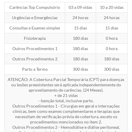
Carências Top Compulsório
03 a 09 vidas
10 a 20 vidas
Urgências e Emergências
24 horas
24 horas
Consultas e Exames simples
15 dias
15 dias
Fisioterapia
180 dias
0 hora
Outros Procedimentos 1
180 dias
0 hora
Outros Procedimentos 2
180 dias
180 dias
Parto a Termo
300 dias
300 dias
ATENÇÃO: A Cobertura Parcial Temporária (CPT) para doenças
ou lesões preexistentes será aplicada independentemente do
aproveitamento de carências. (24 Meses).
+ de 21 vidas
- Isenção total, inclusive parto.
Outros Procedimentos 1 - Cirurgias em geral e internações
clinicas, bem como exames complementares e terapias que
necessitam de verificação prévia de cobertura, exceto os
procedimentos mencionados no item 2.
Outros Procedimentos 2 - Hemodiálise e diálise peritoneal,