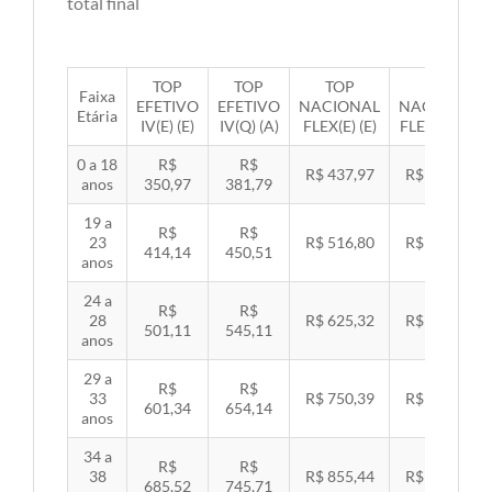
total final
TOP
TOP
TOP
TOP
Faixa
EFETIVO
EFETIVO
NACIONAL
NACIONAL
Etária
IV(E) (E)
IV(Q) (A)
FLEX(E) (E)
FLEX(Q) (A)
0 a 18
R$
R$
R$ 437,97
R$ 451,33
anos
350,97
381,79
19 a
R$
R$
23
R$ 516,80
R$ 532,57
414,14
450,51
anos
24 a
R$
R$
28
R$ 625,32
R$ 644,40
501,11
545,11
anos
29 a
R$
R$
33
R$ 750,39
R$ 773,29
601,34
654,14
anos
34 a
R$
R$
38
R$ 855,44
R$ 881,54
685,52
745,71