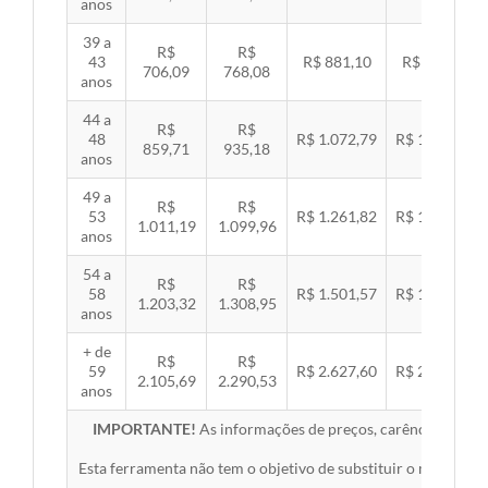
anos
39 a
R$
R$
43
R$ 881,10
R$ 907,99
706,09
768,08
anos
44 a
R$
R$
48
R$ 1.072,79
R$ 1.105,53
859,71
935,18
anos
49 a
R$
R$
53
R$ 1.261,82
R$ 1.300,32
1.011,19
1.099,96
anos
54 a
R$
R$
58
R$ 1.501,57
R$ 1.547,38
1.203,32
1.308,95
anos
+ de
R$
R$
59
R$ 2.627,60
R$ 2.707,76
2.105,69
2.290,53
anos
IMPORTANTE!
As informações de preços, carências, redes,
Esta ferramenta não tem o objetivo de substituir o material 