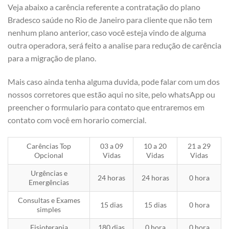
Veja abaixo a carência referente a contratação do plano
Bradesco saúde no Rio de Janeiro para cliente que não tem
nenhum plano anterior, caso você esteja vindo de alguma
outra operadora, será feito a analise para redução de carência
para a migração de plano.
Mais caso ainda tenha alguma duvida, pode falar com um dos
nossos corretores que estão aqui no site, pelo whatsApp ou
preencher o formulario para contato que entraremos em
contato com você em horario comercial.
Carências Top
03 a 09
10 a 20
21 a 29
Opcional
Vidas
Vidas
Vidas
Urgências e
24 horas
24 horas
0 hora
Emergências
Consultas e Exames
15 dias
15 dias
0 hora
simples
Fisioterapia
180 dias
0 hora
0 hora