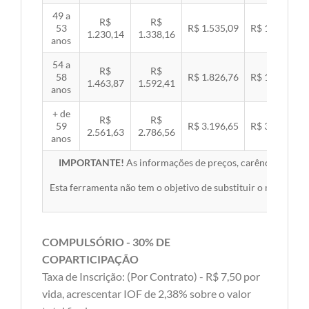
49 a
R$
R$
53
R$ 1.535,09
R$ 1.581,89
1.230,14
1.338,16
anos
54 a
R$
R$
58
R$ 1.826,76
R$ 1.882,45
1.463,87
1.592,41
anos
+ de
R$
R$
59
R$ 3.196,65
R$ 3.294,10
2.561,63
2.786,56
anos
IMPORTANTE!
As informações de preços, carências, redes,
Esta ferramenta não tem o objetivo de substituir o material 
COMPULSÓRIO - 30% DE
COPARTICIPAÇÃO
Taxa de Inscrição: (Por Contrato) - R$ 7,50 por
vida, acrescentar IOF de 2,38% sobre o valor