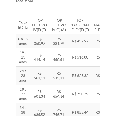
total final
TOP
TOP
TOP
TOP
Faixa
EFETIVO
EFETIVO
NACIONAL
NACIONAL
Etária
IV(E) (E)
IV(Q) (A)
FLEX(E) (E)
FLEX(Q) (A)
0 a 18
R$
R$
R$ 437,97
R$ 451,33
anos
350,97
381,79
19 a
R$
R$
23
R$ 516,80
R$ 532,57
414,14
450,51
anos
24 a
R$
R$
28
R$ 625,32
R$ 644,40
501,11
545,11
anos
29 a
R$
R$
33
R$ 750,39
R$ 773,29
601,34
654,14
anos
34 a
R$
R$
38
R$ 855,44
R$ 881,54
685,52
745,71