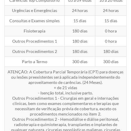
Carências Top Compulsório
03 a 09 vidas
10 a 20 vidas
Urgências e Emergências
24 horas
24 horas
Consultas e Exames simples
15 dias
15 dias
Fisioterapia
180 dias
0 hora
Outros Procedimentos 1
180 dias
0 hora
Outros Procedimentos 2
180 dias
180 dias
Parto a Termo
300 dias
300 dias
ATENÇÃO: A Cobertura Parcial Temporária (CPT) para doenças
ou lesões preexistentes será aplicada independentemente do
aproveitamento de carências. (24 Meses).
+ de 21 vidas
- Isenção total, inclusive parto.
Outros Procedimentos 1 - Cirurgias em geral e internações
clinicas, bem como exames complementares e terapias que
necessitam de verificação prévia de cobertura, exceto os
procedimentos mencionados no item 2.
Outros Procedimentos 2 - Hemodiálise e diálise peritoneal,
radioterapia e quimioterapia, transplantes e implantes de
qualquer natureza, cirurgias neoplásticas malignas, cirurgias