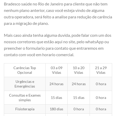
Bradesco saúde no Rio de Janeiro para cliente que não tem
nenhum plano anterior, caso você esteja vindo de alguma
outra operadora, será feito a analise para redução de carência
para a migração de plano.
Mais caso ainda tenha alguma duvida, pode falar com um dos
nossos corretores que estão aqui no site, pelo whatsApp ou
preencher o formulario para contato que entraremos em
contato com você em horario comercial.
Carências Top
03 a 09
10 a 20
21 a 29
Opcional
Vidas
Vidas
Vidas
Urgências e
24 horas
24 horas
0 hora
Emergências
Consultas e Exames
15 dias
15 dias
0 hora
simples
Fisioterapia
180 dias
0 hora
0 hora