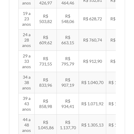
R$ 532,81
R$ 549,06
anos
426,97
464,46
19 a
R$
R$
23
R$ 628,72
R$ 647,89
503,82
548,06
anos
24 a
R$
R$
28
R$ 760,74
R$ 783,94
609,62
663,15
anos
29 a
R$
R$
33
R$ 912,90
R$ 940,74
731,55
795,79
anos
34 a
R$
R$
38
R$ 1.040,70
R$ 1.072,43
833,96
907,19
anos
39 a
R$
R$
43
R$ 1.071,92
R$ 1.104,60
858,98
934,41
anos
44 a
R$
R$
48
R$ 1.305,13
R$ 1.344,92
1.045,86
1.137,70
anos