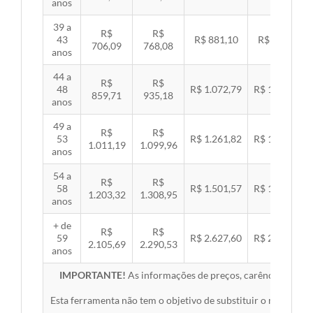
anos
39 a
R$
R$
43
R$ 881,10
R$ 907,99
706,09
768,08
anos
44 a
R$
R$
48
R$ 1.072,79
R$ 1.105,53
859,71
935,18
anos
49 a
R$
R$
53
R$ 1.261,82
R$ 1.300,32
1.011,19
1.099,96
anos
54 a
R$
R$
58
R$ 1.501,57
R$ 1.547,38
1.203,32
1.308,95
anos
+ de
R$
R$
59
R$ 2.627,60
R$ 2.707,76
2.105,69
2.290,53
anos
IMPORTANTE!
As informações de preços, carências, redes,
Esta ferramenta não tem o objetivo de substituir o material 