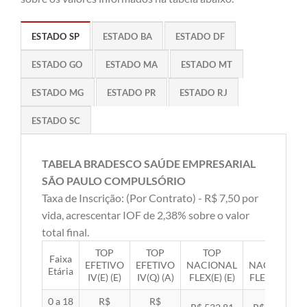
ESTADO SP
ESTADO BA
ESTADO DF
ESTADO GO
ESTADO MA
ESTADO MT
ESTADO MG
ESTADO PR
ESTADO RJ
ESTADO SC
TABELA BRADESCO SAÚDE EMPRESARIAL
SÃO PAULO COMPULSÓRIO
Taxa de Inscrição: (Por Contrato) - R$ 7,50 por
vida, acrescentar IOF de 2,38% sobre o valor
total final.
TOP
TOP
TOP
TOP
Faixa
EFETIVO
EFETIVO
NACIONAL
NACIONAL
Etária
IV(E) (E)
IV(Q) (A)
FLEX(E) (E)
FLEX(Q) (A)
0 a 18
R$
R$