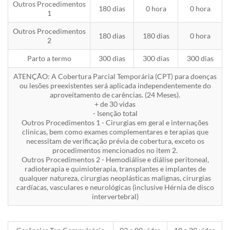
Outros Procedimentos
180 dias
0 hora
0 hora
1
Outros Procedimentos
180 dias
180 dias
0 hora
2
Parto a termo
300 dias
300 dias
300 dias
ATENÇÃO: A Cobertura Parcial Temporária (CPT) para doenças
ou lesões preexistentes será aplicada independentemente do
aproveitamento de carências. (24 Meses).
+ de 30 vidas
- Isenção total
Outros Procedimentos 1 - Cirurgias em geral e internações
clinicas, bem como exames complementares e terapias que
necessitam de verificação prévia de cobertura, exceto os
procedimentos mencionados no item 2.
Outros Procedimentos 2 - Hemodiálise e diálise peritoneal,
radioterapia e quimioterapia, transplantes e implantes de
qualquer natureza, cirurgias neoplásticas malignas, cirurgias
cardíacas, vasculares e neurológicas (inclusive Hérnia de disco
intervertebral)