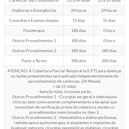
Carências Top Compulsório
03 a 09 vidas
10 a 20 vidas
Urgências e Emergências
24 horas
24 horas
Consultas e Exames simples
15 dias
15 dias
Fisioterapia
180 dias
0 hora
Outros Procedimentos 1
180 dias
0 hora
Outros Procedimentos 2
180 dias
180 dias
Parto a Termo
300 dias
300 dias
ATENÇÃO: A Cobertura Parcial Temporária (CPT) para doenças
ou lesões preexistentes será aplicada independentemente do
aproveitamento de carências. (24 Meses).
+ de 21 vidas
- Isenção total, inclusive parto.
Outros Procedimentos 1 - Cirurgias em geral e internações
clinicas, bem como exames complementares e terapias que
necessitam de verificação prévia de cobertura, exceto os
procedimentos mencionados no item 2.
Outros Procedimentos 2 - Hemodiálise e diálise peritoneal,
radioterapia e quimioterapia, transplantes e implantes de
qualquer natureza, cirurgias neoplásticas malignas, cirurgias