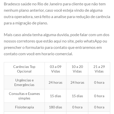
Bradesco saúde no Rio de Janeiro para cliente que não tem
nenhum plano anterior, caso você esteja vindo de alguma
outra operadora, será feito a analise para redução de carência
para a migração de plano.
Mais caso ainda tenha alguma duvida, pode falar com um dos
nossos corretores que estão aqui no site, pelo whatsApp ou
preencher o formulario para contato que entraremos em
contato com você em horario comercial.
Carências Top
03 a 09
10 a 20
21 a 29
Opcional
Vidas
Vidas
Vidas
Urgências e
24 horas
24 horas
0 hora
Emergências
Consultas e Exames
15 dias
15 dias
0 hora
simples
Fisioterapia
180 dias
0 hora
0 hora