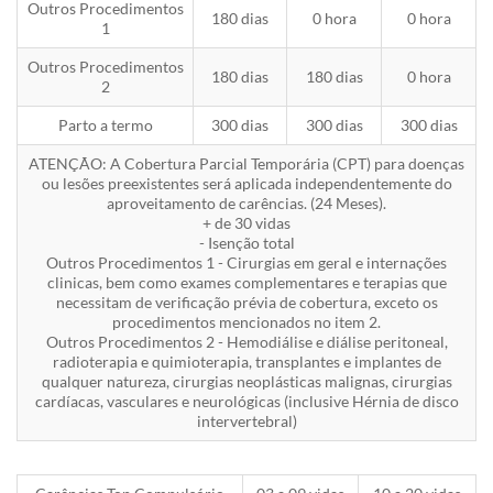
Outros Procedimentos
180 dias
0 hora
0 hora
1
Outros Procedimentos
180 dias
180 dias
0 hora
2
Parto a termo
300 dias
300 dias
300 dias
ATENÇÃO: A Cobertura Parcial Temporária (CPT) para doenças
ou lesões preexistentes será aplicada independentemente do
aproveitamento de carências. (24 Meses).
+ de 30 vidas
- Isenção total
Outros Procedimentos 1 - Cirurgias em geral e internações
clinicas, bem como exames complementares e terapias que
necessitam de verificação prévia de cobertura, exceto os
procedimentos mencionados no item 2.
Outros Procedimentos 2 - Hemodiálise e diálise peritoneal,
radioterapia e quimioterapia, transplantes e implantes de
qualquer natureza, cirurgias neoplásticas malignas, cirurgias
cardíacas, vasculares e neurológicas (inclusive Hérnia de disco
intervertebral)