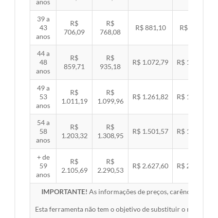
anos
39 a
R$
R$
43
R$ 881,10
R$ 907,99
706,09
768,08
anos
44 a
R$
R$
48
R$ 1.072,79
R$ 1.105,53
859,71
935,18
anos
49 a
R$
R$
53
R$ 1.261,82
R$ 1.300,32
1.011,19
1.099,96
anos
54 a
R$
R$
58
R$ 1.501,57
R$ 1.547,38
1.203,32
1.308,95
anos
+ de
R$
R$
59
R$ 2.627,60
R$ 2.707,76
2.105,69
2.290,53
anos
IMPORTANTE!
As informações de preços, carências, redes,
Esta ferramenta não tem o objetivo de substituir o material 