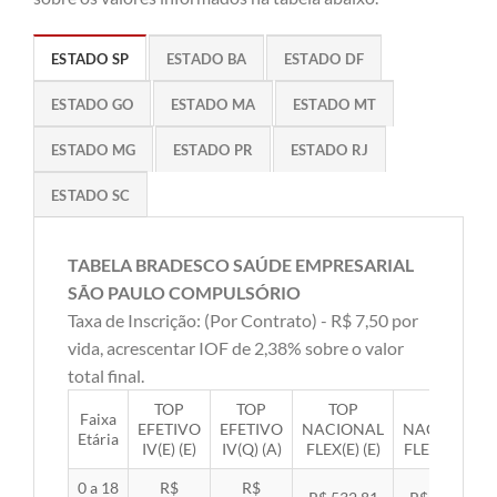
ESTADO SP
ESTADO BA
ESTADO DF
ESTADO GO
ESTADO MA
ESTADO MT
ESTADO MG
ESTADO PR
ESTADO RJ
ESTADO SC
TABELA BRADESCO SAÚDE EMPRESARIAL
SÃO PAULO COMPULSÓRIO
Taxa de Inscrição: (Por Contrato) - R$ 7,50 por
vida, acrescentar IOF de 2,38% sobre o valor
total final.
TOP
TOP
TOP
TOP
Faixa
EFETIVO
EFETIVO
NACIONAL
NACIONAL
Etária
IV(E) (E)
IV(Q) (A)
FLEX(E) (E)
FLEX(Q) (A)
0 a 18
R$
R$