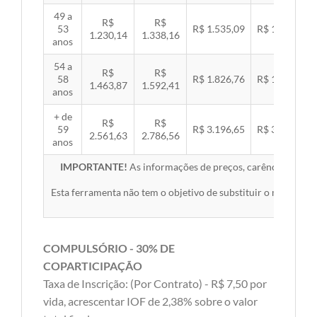
49 a
R$
R$
53
R$ 1.535,09
R$ 1.581,89
1.230,14
1.338,16
anos
54 a
R$
R$
58
R$ 1.826,76
R$ 1.882,45
1.463,87
1.592,41
anos
+ de
R$
R$
59
R$ 3.196,65
R$ 3.294,10
2.561,63
2.786,56
anos
IMPORTANTE!
As informações de preços, carências, redes,
Esta ferramenta não tem o objetivo de substituir o material 
COMPULSÓRIO - 30% DE
COPARTICIPAÇÃO
Taxa de Inscrição: (Por Contrato) - R$ 7,50 por
vida, acrescentar IOF de 2,38% sobre o valor