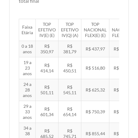
total final
TOP
TOP
TOP
TOP
Faixa
EFETIVO
EFETIVO
NACIONAL
NACIONAL
Etária
IV(E) (E)
IV(Q) (A)
FLEX(E) (E)
FLEX(Q) (A)
0 a 18
R$
R$
R$ 437,97
R$ 451,33
anos
350,97
381,79
19 a
R$
R$
23
R$ 516,80
R$ 532,57
414,14
450,51
anos
24 a
R$
R$
28
R$ 625,32
R$ 644,40
501,11
545,11
anos
29 a
R$
R$
33
R$ 750,39
R$ 773,29
601,34
654,14
anos
34 a
R$
R$
38
R$ 855,44
R$ 881,54
685,52
745,71