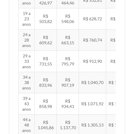
R$ 532,81
R$ 549,06
anos
426,97
464,46
19 a
R$
R$
23
R$ 628,72
R$ 647,89
503,82
548,06
anos
24 a
R$
R$
28
R$ 760,74
R$ 783,94
609,62
663,15
anos
29 a
R$
R$
33
R$ 912,90
R$ 940,74
731,55
795,79
anos
34 a
R$
R$
38
R$ 1.040,70
R$ 1.072,43
833,96
907,19
anos
39 a
R$
R$
43
R$ 1.071,92
R$ 1.104,60
858,98
934,41
anos
44 a
R$
R$
48
R$ 1.305,13
R$ 1.344,92
1.045,86
1.137,70
anos