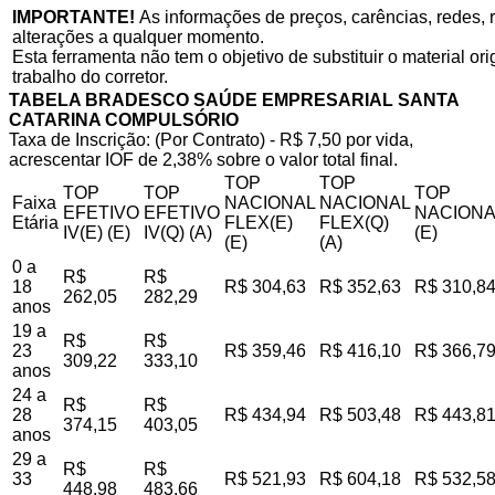
IMPORTANTE!
As informações de preços, carências, redes, r
alterações a qualquer momento.
Esta ferramenta não tem o objetivo de substituir o material o
trabalho do corretor.
TABELA BRADESCO SAÚDE EMPRESARIAL SANTA
CATARINA COMPULSÓRIO
Taxa de Inscrição: (Por Contrato) - R$ 7,50 por vida,
acrescentar IOF de 2,38% sobre o valor total final.
TOP
TOP
TOP
TOP
TOP
Faixa
NACIONAL
NACIONAL
EFETIVO
EFETIVO
NACIONA
Etária
FLEX(E)
FLEX(Q)
IV(E) (E)
IV(Q) (A)
(E)
(E)
(A)
0 a
R$
R$
18
R$ 304,63
R$ 352,63
R$ 310,8
262,05
282,29
anos
19 a
R$
R$
23
R$ 359,46
R$ 416,10
R$ 366,7
309,22
333,10
anos
24 a
R$
R$
28
R$ 434,94
R$ 503,48
R$ 443,8
374,15
403,05
anos
29 a
R$
R$
33
R$ 521,93
R$ 604,18
R$ 532,5
448,98
483,66