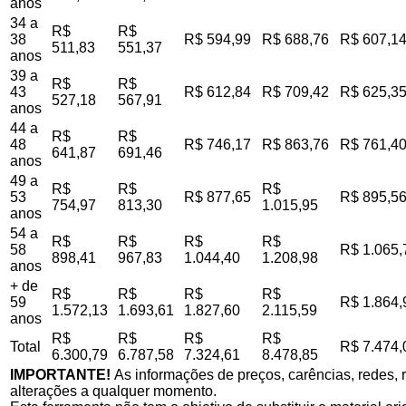
anos
34 a
R$
R$
38
R$ 594,99
R$ 688,76
R$ 607,1
511,83
551,37
anos
39 a
R$
R$
43
R$ 612,84
R$ 709,42
R$ 625,3
527,18
567,91
anos
44 a
R$
R$
48
R$ 746,17
R$ 863,76
R$ 761,4
641,87
691,46
anos
49 a
R$
R$
R$
53
R$ 877,65
R$ 895,5
754,97
813,30
1.015,95
anos
54 a
R$
R$
R$
R$
58
R$ 1.065,
898,41
967,83
1.044,40
1.208,98
anos
+ de
R$
R$
R$
R$
59
R$ 1.864,
1.572,13
1.693,61
1.827,60
2.115,59
anos
R$
R$
R$
R$
Total
R$ 7.474,
6.300,79
6.787,58
7.324,61
8.478,85
IMPORTANTE!
As informações de preços, carências, redes, r
alterações a qualquer momento.