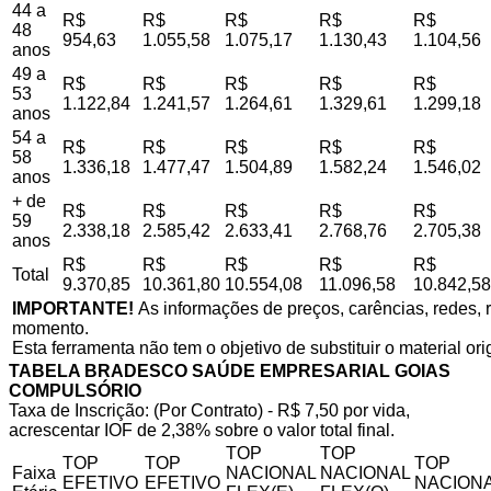
44 a
R$
R$
R$
R$
R$
48
954,63
1.055,58
1.075,17
1.130,43
1.104,56
anos
49 a
R$
R$
R$
R$
R$
53
1.122,84
1.241,57
1.264,61
1.329,61
1.299,18
anos
54 a
R$
R$
R$
R$
R$
58
1.336,18
1.477,47
1.504,89
1.582,24
1.546,02
anos
+ de
R$
R$
R$
R$
R$
59
2.338,18
2.585,42
2.633,41
2.768,76
2.705,38
anos
R$
R$
R$
R$
R$
Total
9.370,85
10.361,80
10.554,08
11.096,58
10.842,58
IMPORTANTE!
As informações de preços, carências, redes, r
momento.
Esta ferramenta não tem o objetivo de substituir o material or
TABELA BRADESCO SAÚDE EMPRESARIAL GOIAS
COMPULSÓRIO
Taxa de Inscrição: (Por Contrato) - R$ 7,50 por vida,
acrescentar IOF de 2,38% sobre o valor total final.
TOP
TOP
TOP
TOP
TOP
Faixa
NACIONAL
NACIONAL
EFETIVO
EFETIVO
NACIONA