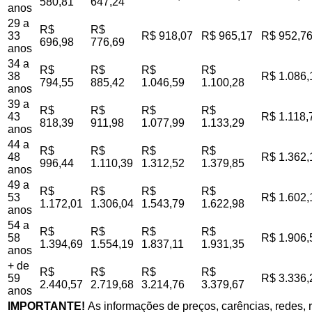
580,81
647,24
anos
29 a
R$
R$
33
R$ 918,07
R$ 965,17
R$ 952,7
696,98
776,69
anos
34 a
R$
R$
R$
R$
38
R$ 1.086,
794,55
885,42
1.046,59
1.100,28
anos
39 a
R$
R$
R$
R$
43
R$ 1.118,
818,39
911,98
1.077,99
1.133,29
anos
44 a
R$
R$
R$
R$
48
R$ 1.362,
996,44
1.110,39
1.312,52
1.379,85
anos
49 a
R$
R$
R$
R$
53
R$ 1.602,
1.172,01
1.306,04
1.543,79
1.622,98
anos
54 a
R$
R$
R$
R$
58
R$ 1.906,
1.394,69
1.554,19
1.837,11
1.931,35
anos
+ de
R$
R$
R$
R$
59
R$ 3.336,
2.440,57
2.719,68
3.214,76
3.379,67
anos
IMPORTANTE!
As informações de preços, carências, redes, r