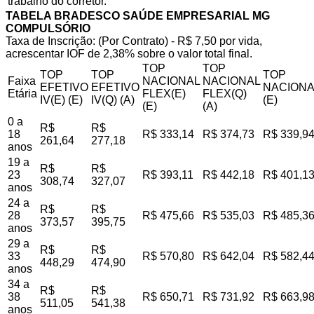
trabalho do corretor.
TABELA BRADESCO SAÚDE EMPRESARIAL MG
COMPULSÓRIO
Taxa de Inscrição: (Por Contrato) - R$ 7,50 por vida,
acrescentar IOF de 2,38% sobre o valor total final.
TOP
TOP
TOP
TOP
TOP
Faixa
NACIONAL
NACIONAL
EFETIVO
EFETIVO
NACIONA
Etária
FLEX(E)
FLEX(Q)
IV(E) (E)
IV(Q) (A)
(E)
(E)
(A)
0 a
R$
R$
18
R$ 333,14
R$ 374,73
R$ 339,9
261,64
277,18
anos
19 a
R$
R$
23
R$ 393,11
R$ 442,18
R$ 401,1
308,74
327,07
anos
24 a
R$
R$
28
R$ 475,66
R$ 535,03
R$ 485,3
373,57
395,75
anos
29 a
R$
R$
33
R$ 570,80
R$ 642,04
R$ 582,4
448,29
474,90
anos
34 a
R$
R$
38
R$ 650,71
R$ 731,92
R$ 663,9
511,05
541,38
anos