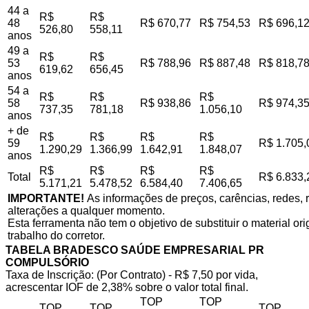
44 a
R$
R$
48
R$ 670,77
R$ 754,53
R$ 696,1
526,80
558,11
anos
49 a
R$
R$
53
R$ 788,96
R$ 887,48
R$ 818,7
619,62
656,45
anos
54 a
R$
R$
R$
58
R$ 938,86
R$ 974,3
737,35
781,18
1.056,10
anos
+ de
R$
R$
R$
R$
59
R$ 1.705,
1.290,29
1.366,99
1.642,91
1.848,07
anos
R$
R$
R$
R$
Total
R$ 6.833,
5.171,21
5.478,52
6.584,40
7.406,65
IMPORTANTE!
As informações de preços, carências, redes, r
alterações a qualquer momento.
Esta ferramenta não tem o objetivo de substituir o material o
trabalho do corretor.
TABELA BRADESCO SAÚDE EMPRESARIAL PR
COMPULSÓRIO
Taxa de Inscrição: (Por Contrato) - R$ 7,50 por vida,
acrescentar IOF de 2,38% sobre o valor total final.
TOP
TOP
TOP
TOP
TOP