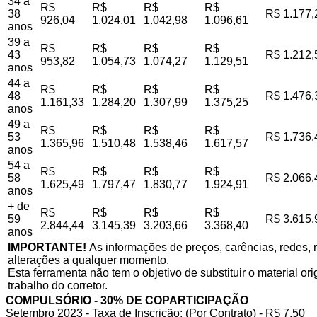
34 a
R$
R$
R$
R$
38
R$ 1.177,
926,04
1.024,01
1.042,98
1.096,61
anos
39 a
R$
R$
R$
R$
43
R$ 1.212,
953,82
1.054,73
1.074,27
1.129,51
anos
44 a
R$
R$
R$
R$
48
R$ 1.476,
1.161,33
1.284,20
1.307,99
1.375,25
anos
49 a
R$
R$
R$
R$
53
R$ 1.736,
1.365,96
1.510,48
1.538,46
1.617,57
anos
54 a
R$
R$
R$
R$
58
R$ 2.066,
1.625,49
1.797,47
1.830,77
1.924,91
anos
+ de
R$
R$
R$
R$
59
R$ 3.615,
2.844,44
3.145,39
3.203,66
3.368,40
anos
IMPORTANTE!
As informações de preços, carências, redes, r
alterações a qualquer momento.
Esta ferramenta não tem o objetivo de substituir o material o
trabalho do corretor.
COMPULSÓRIO - 30% DE COPARTICIPAÇÃO
Setembro 2023 - Taxa de Inscrição: (Por Contrato) - R$ 7,50