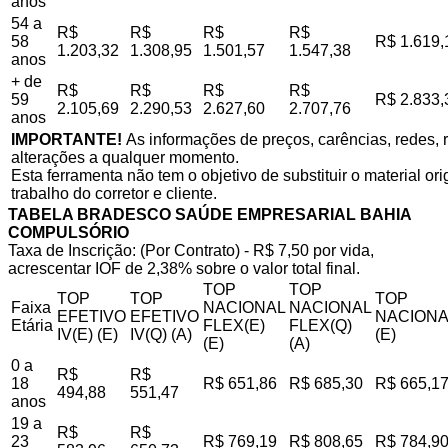
anos
54 a
R$
R$
R$
R$
58
R$ 1.619,
1.203,32
1.308,95
1.501,57
1.547,38
anos
+ de
R$
R$
R$
R$
59
R$ 2.833,
2.105,69
2.290,53
2.627,60
2.707,76
anos
IMPORTANTE!
As informações de preços, carências, redes, r
alterações a qualquer momento.
Esta ferramenta não tem o objetivo de substituir o material o
trabalho do corretor e cliente.
TABELA BRADESCO SAÚDE EMPRESARIAL BAHIA
COMPULSÓRIO
Taxa de Inscrição: (Por Contrato) - R$ 7,50 por vida,
acrescentar IOF de 2,38% sobre o valor total final.
TOP
TOP
TOP
TOP
TOP
Faixa
NACIONAL
NACIONAL
EFETIVO
EFETIVO
NACIONA
Etária
FLEX(E)
FLEX(Q)
IV(E) (E)
IV(Q) (A)
(E)
(E)
(A)
0 a
R$
R$
18
R$ 651,86
R$ 685,30
R$ 665,1
494,88
551,47
anos
19 a
R$
R$
23
R$ 769,19
R$ 808,65
R$ 784,9