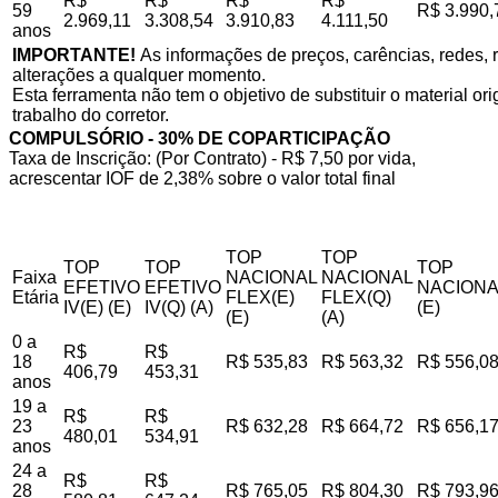
R$
R$
R$
R$
59
R$ 3.990,
2.969,11
3.308,54
3.910,83
4.111,50
anos
IMPORTANTE!
As informações de preços, carências, redes, r
alterações a qualquer momento.
Esta ferramenta não tem o objetivo de substituir o material o
trabalho do corretor.
COMPULSÓRIO - 30% DE COPARTICIPAÇÃO
Taxa de Inscrição: (Por Contrato) - R$ 7,50 por vida,
acrescentar IOF de 2,38% sobre o valor total final
TOP
TOP
TOP
TOP
TOP
Faixa
NACIONAL
NACIONAL
EFETIVO
EFETIVO
NACIONA
Etária
FLEX(E)
FLEX(Q)
IV(E) (E)
IV(Q) (A)
(E)
(E)
(A)
0 a
R$
R$
18
R$ 535,83
R$ 563,32
R$ 556,0
406,79
453,31
anos
19 a
R$
R$
23
R$ 632,28
R$ 664,72
R$ 656,1
480,01
534,91
anos
24 a
R$
R$
28
R$ 765,05
R$ 804,30
R$ 793,9