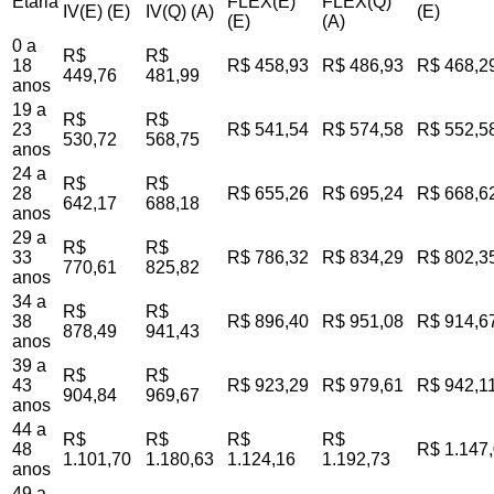
Etária
FLEX(E)
FLEX(Q)
IV(E) (E)
IV(Q) (A)
(E)
(E)
(A)
0 a
R$
R$
18
R$ 458,93
R$ 486,93
R$ 468,2
449,76
481,99
anos
19 a
R$
R$
23
R$ 541,54
R$ 574,58
R$ 552,5
530,72
568,75
anos
24 a
R$
R$
28
R$ 655,26
R$ 695,24
R$ 668,6
642,17
688,18
anos
29 a
R$
R$
33
R$ 786,32
R$ 834,29
R$ 802,3
770,61
825,82
anos
34 a
R$
R$
38
R$ 896,40
R$ 951,08
R$ 914,6
878,49
941,43
anos
39 a
R$
R$
43
R$ 923,29
R$ 979,61
R$ 942,1
904,84
969,67
anos
44 a
R$
R$
R$
R$
48
R$ 1.147
1.101,70
1.180,63
1.124,16
1.192,73
anos
49 a