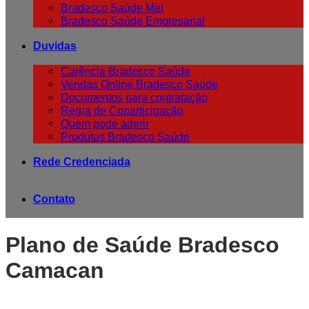
Bradesco Saúde Mei
Bradesco Saúde Empresarial
Duvidas
Carência Bradesco Saúde
Vendas Online Bradesco Saúde
Documentos para contratação
Regra de Coparticipação
Quem pode aderir
Produtos Bradesco Saúde
Rede Credenciada
Contato
Plano de Saúde Bradesco
Camacan