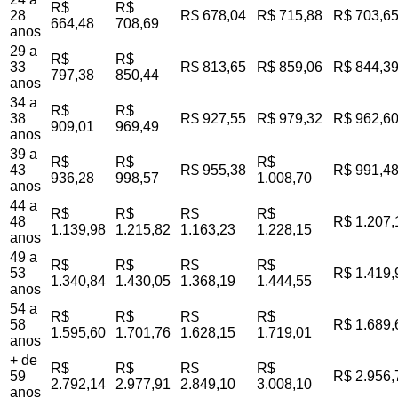
R$
R$
28
R$ 678,04
R$ 715,88
R$ 703,6
664,48
708,69
anos
29 a
R$
R$
33
R$ 813,65
R$ 859,06
R$ 844,3
797,38
850,44
anos
34 a
R$
R$
38
R$ 927,55
R$ 979,32
R$ 962,6
909,01
969,49
anos
39 a
R$
R$
R$
43
R$ 955,38
R$ 991,4
936,28
998,57
1.008,70
anos
44 a
R$
R$
R$
R$
48
R$ 1.207,
1.139,98
1.215,82
1.163,23
1.228,15
anos
49 a
R$
R$
R$
R$
53
R$ 1.419,
1.340,84
1.430,05
1.368,19
1.444,55
anos
54 a
R$
R$
R$
R$
58
R$ 1.689,
1.595,60
1.701,76
1.628,15
1.719,01
anos
+ de
R$
R$
R$
R$
59
R$ 2.956,
2.792,14
2.977,91
2.849,10
3.008,10
anos