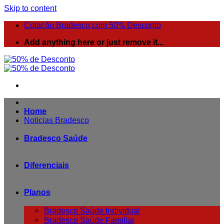
Skip to content
Cotação Bradesco com 50% Desconto
Add anything here or just remove it...
Home
Noticias Bradesco
Bradesco Saúde
Diferenciais
Planos
Bradesco Saúde Individual
Bradesco Saúde Familiar