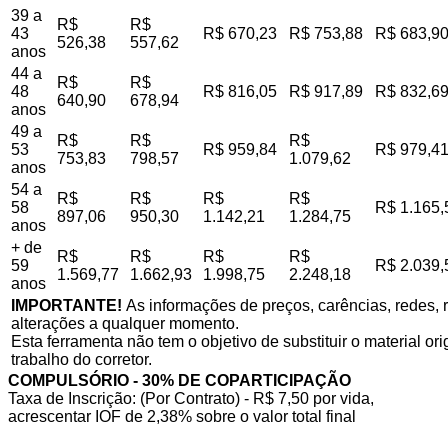
39 a
R$
R$
43
R$ 670,23
R$ 753,88
R$ 683,9
526,38
557,62
anos
44 a
R$
R$
48
R$ 816,05
R$ 917,89
R$ 832,6
640,90
678,94
anos
49 a
R$
R$
R$
53
R$ 959,84
R$ 979,4
753,83
798,57
1.079,62
anos
54 a
R$
R$
R$
R$
58
R$ 1.165,
897,06
950,30
1.142,21
1.284,75
anos
+ de
R$
R$
R$
R$
59
R$ 2.039,
1.569,77
1.662,93
1.998,75
2.248,18
anos
IMPORTANTE!
As informações de preços, carências, redes, r
alterações a qualquer momento.
Esta ferramenta não tem o objetivo de substituir o material o
trabalho do corretor.
COMPULSÓRIO - 30% DE COPARTICIPAÇÃO
Taxa de Inscrição: (Por Contrato) - R$ 7,50 por vida,
acrescentar IOF de 2,38% sobre o valor total final