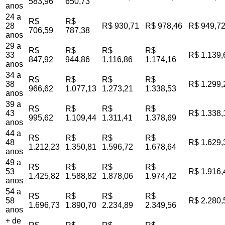
583,96
650,73
anos
24 a
R$
R$
28
R$ 930,71
R$ 978,46
R$ 949,7
706,59
787,38
anos
29 a
R$
R$
R$
R$
33
R$ 1.139,
847,92
944,86
1.116,86
1.174,16
anos
34 a
R$
R$
R$
R$
38
R$ 1.299,
966,62
1.077,13
1.273,21
1.338,53
anos
39 a
R$
R$
R$
R$
43
R$ 1.338,
995,62
1.109,44
1.311,41
1.378,69
anos
44 a
R$
R$
R$
R$
48
R$ 1.629,
1.212,23
1.350,81
1.596,72
1.678,64
anos
49 a
R$
R$
R$
R$
53
R$ 1.916,
1.425,82
1.588,82
1.878,06
1.974,42
anos
54 a
R$
R$
R$
R$
58
R$ 2.280,
1.696,73
1.890,70
2.234,89
2.349,56
anos
+ de