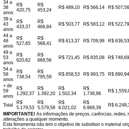
34 a
R$
R$
38
R$ 489,10
R$ 566,14
R$ 507,5
420,75
453,24
anos
39 a
R$
R$
43
R$ 503,77
R$ 583,12
R$ 522,7
433,37
466,84
anos
44 a
R$
R$
48
R$ 613,37
R$ 709,98
R$ 636,5
527,65
568,41
anos
49 a
R$
R$
53
R$ 721,45
R$ 835,08
R$ 748,6
620,62
668,56
anos
54 a
R$
R$
58
R$ 858,53
R$ 993,75
R$ 890,9
738,54
795,59
anos
+ de
R$
R$
R$
R$
59
R$ 1.559,
1.292,37
1.392,20
1.502,34
1.738,96
anos
R$
R$
R$
R$
Total
R$ 6.248,
5.179,53
5.579,58
6.021,02
6.969,39
IMPORTANTE!
As informações de preços, carências, redes, r
alterações a qualquer momento.
Esta ferramenta não tem o objetivo de substituir o material o