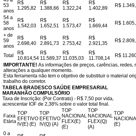
R$
R$
R$
R$
53
R$ 1.349
1.295,82
1.388,66
1.322,24
1.402,89
anos
54 a
R$
R$
R$
R$
58
R$ 1.605
1.542,03
1.652,51
1.573,47
1.669,44
anos
+ de
R$
R$
R$
R$
59
R$ 2.809
2.698,40
2.891,73
2.753,42
2.921,35
anos
R$
R$
R$
R$
Total
R$ 11.26
10.814,54
11.589,37
11.035,03
11.708,14
IMPORTANTE!
As informações de preços, carências, redes, r
alterações a qualquer momento.
Esta ferramenta não tem o objetivo de substituir o material o
trabalho do corretor.
TABELA BRADESCO SAÚDE EMPRESARIAL
MARANHÃO COMPULSÓRIO
Taxa de Inscrição: (Por Contrato) - R$ 7,50 por vida,
acrescentar IOF de 2,38% sobre o valor total final.
TOP
TOP
TOP
TOP
TOP
Faixa
NACIONAL
NACIONAL
EFETIVO
EFETIVO
NACIONA
Etária
FLEX(E)
FLEX(Q)
IV(E) (E)
IV(Q) (A)
(E)
(E)
(A)
0 a