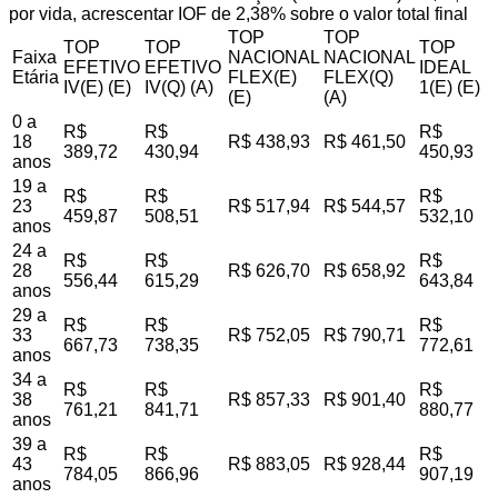
por vida, acrescentar IOF de 2,38% sobre o valor total final
TOP
TOP
TOP
TOP
TOP
Faixa
NACIONAL
NACIONAL
EFETIVO
EFETIVO
IDEAL
Etária
FLEX(E)
FLEX(Q)
IV(E) (E)
IV(Q) (A)
1(E) (E)
(E)
(A)
0 a
R$
R$
R$
18
R$ 438,93
R$ 461,50
389,72
430,94
450,93
anos
19 a
R$
R$
R$
23
R$ 517,94
R$ 544,57
459,87
508,51
532,10
anos
24 a
R$
R$
R$
28
R$ 626,70
R$ 658,92
556,44
615,29
643,84
anos
29 a
R$
R$
R$
33
R$ 752,05
R$ 790,71
667,73
738,35
772,61
anos
34 a
R$
R$
R$
38
R$ 857,33
R$ 901,40
761,21
841,71
880,77
anos
39 a
R$
R$
R$
43
R$ 883,05
R$ 928,44
784,05
866,96
907,19
anos