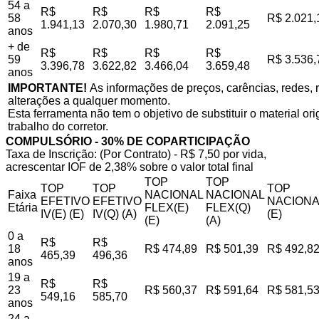
54 a
R$
R$
R$
R$
58
R$ 2.021,
1.941,13
2.070,30
1.980,71
2.091,25
anos
+ de
R$
R$
R$
R$
59
R$ 3.536,
3.396,78
3.622,82
3.466,04
3.659,48
anos
IMPORTANTE!
As informações de preços, carências, redes, r
alterações a qualquer momento.
Esta ferramenta não tem o objetivo de substituir o material o
trabalho do corretor.
COMPULSÓRIO - 30% DE COPARTICIPAÇÃO
Taxa de Inscrição: (Por Contrato) - R$ 7,50 por vida,
acrescentar IOF de 2,38% sobre o valor total final
TOP
TOP
TOP
TOP
TOP
Faixa
NACIONAL
NACIONAL
EFETIVO
EFETIVO
NACIONA
Etária
FLEX(E)
FLEX(Q)
IV(E) (E)
IV(Q) (A)
(E)
(E)
(A)
0 a
R$
R$
18
R$ 474,89
R$ 501,39
R$ 492,8
465,39
496,36
anos
19 a
R$
R$
23
R$ 560,37
R$ 591,64
R$ 581,5
549,16
585,70
anos
24 a