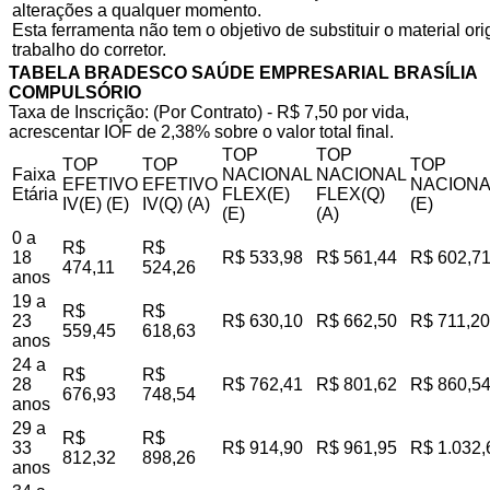
alterações a qualquer momento.
Esta ferramenta não tem o objetivo de substituir o material o
trabalho do corretor.
TABELA BRADESCO SAÚDE EMPRESARIAL BRASÍLIA
COMPULSÓRIO
Taxa de Inscrição: (Por Contrato) - R$ 7,50 por vida,
acrescentar IOF de 2,38% sobre o valor total final.
TOP
TOP
TOP
TOP
TOP
Faixa
NACIONAL
NACIONAL
EFETIVO
EFETIVO
NACIONA
Etária
FLEX(E)
FLEX(Q)
IV(E) (E)
IV(Q) (A)
(E)
(E)
(A)
0 a
R$
R$
18
R$ 533,98
R$ 561,44
R$ 602,7
474,11
524,26
anos
19 a
R$
R$
23
R$ 630,10
R$ 662,50
R$ 711,20
559,45
618,63
anos
24 a
R$
R$
28
R$ 762,41
R$ 801,62
R$ 860,5
676,93
748,54
anos
29 a
R$
R$
33
R$ 914,90
R$ 961,95
R$ 1.032,
812,32
898,26
anos