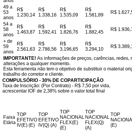
anos
49 a
R$
R$
R$
R$
53
R$ 1.627,
1.230,14
1.338,16
1.535,09
1.581,89
anos
54 a
R$
R$
R$
R$
58
R$ 1.936,
1.463,87
1.592,41
1.826,76
1.882,45
anos
+ de
R$
R$
R$
R$
59
R$ 3.389,
2.561,63
2.786,56
3.196,65
3.294,10
anos
IMPORTANTE!
As informações de preços, carências, redes, r
alterações a qualquer momento.
Esta ferramenta não tem o objetivo de substituir o material o
trabalho do corretor e cliente.
COMPULSÓRIO - 30% DE COPARTICIPAÇÃO
Taxa de Inscrição: (Por Contrato) - R$ 7,50 por vida,
acrescentar IOF de 2,38% sobre o valor total final
TOP
TOP
TOP
TOP
TOP
Faixa
NACIONAL
NACIONAL
EFETIVO
EFETIVO
NACIONA
Etária
FLEX(E)
FLEX(Q)
IV(E) (E)
IV(Q) (A)
(E)
(E)
(A)