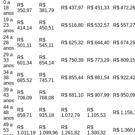
0 a
R$
R$
18
R$ 437,97
R$ 451,33
R$ 472,2
350,97
381,79
anos
19 a
R$
R$
23
R$ 516,80
R$ 532,57
R$ 557,2
414,14
450,51
anos
24 a
R$
R$
28
R$ 625,32
R$ 644,40
R$ 674,2
501,11
545,11
anos
29 a
R$
R$
33
R$ 750,39
R$ 773,29
R$ 809,1
601,34
654,14
anos
34 a
R$
R$
38
R$ 855,44
R$ 881,54
R$ 922,4
685,52
745,71
anos
39 a
R$
R$
43
R$ 881,10
R$ 907,99
R$ 950,0
706,09
768,08
anos
44 a
R$
R$
R$
R$
48
R$ 1.156,
859,71
935,18
1.072,79
1.105,53
anos
49 a
R$
R$
R$
R$
53
R$ 1.360,
1.011,19
1.099,96
1.261,82
1.300,32