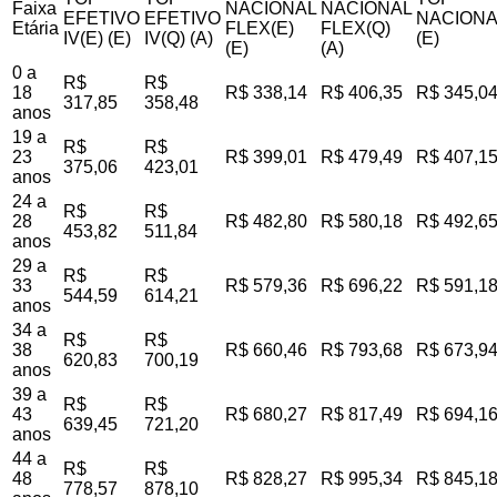
Faixa
NACIONAL
NACIONAL
EFETIVO
EFETIVO
NACIONA
Etária
FLEX(E)
FLEX(Q)
IV(E) (E)
IV(Q) (A)
(E)
(E)
(A)
0 a
R$
R$
18
R$ 338,14
R$ 406,35
R$ 345,0
317,85
358,48
anos
19 a
R$
R$
23
R$ 399,01
R$ 479,49
R$ 407,1
375,06
423,01
anos
24 a
R$
R$
28
R$ 482,80
R$ 580,18
R$ 492,6
453,82
511,84
anos
29 a
R$
R$
33
R$ 579,36
R$ 696,22
R$ 591,1
544,59
614,21
anos
34 a
R$
R$
38
R$ 660,46
R$ 793,68
R$ 673,9
620,83
700,19
anos
39 a
R$
R$
43
R$ 680,27
R$ 817,49
R$ 694,1
639,45
721,20
anos
44 a
R$
R$
48
R$ 828,27
R$ 995,34
R$ 845,1
778,57
878,10