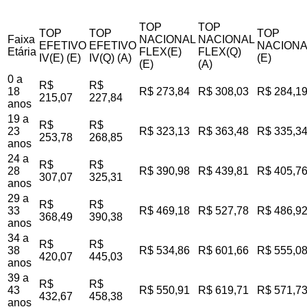
TOP
TOP
TOP
TOP
TOP
Faixa
NACIONAL
NACIONAL
EFETIVO
EFETIVO
NACIONA
Etária
FLEX(E)
FLEX(Q)
IV(E) (E)
IV(Q) (A)
(E)
(E)
(A)
0 a
R$
R$
18
R$ 273,84
R$ 308,03
R$ 284,1
215,07
227,84
anos
19 a
R$
R$
23
R$ 323,13
R$ 363,48
R$ 335,3
253,78
268,85
anos
24 a
R$
R$
28
R$ 390,98
R$ 439,81
R$ 405,7
307,07
325,31
anos
29 a
R$
R$
33
R$ 469,18
R$ 527,78
R$ 486,9
368,49
390,38
anos
34 a
R$
R$
38
R$ 534,86
R$ 601,66
R$ 555,0
420,07
445,03
anos
39 a
R$
R$
43
R$ 550,91
R$ 619,71
R$ 571,7
432,67
458,38
anos