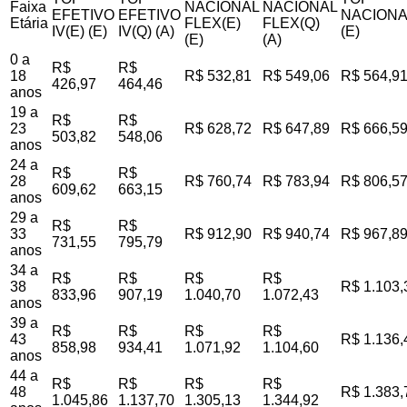
Faixa
NACIONAL
NACIONAL
EFETIVO
EFETIVO
NACIONA
Etária
FLEX(E)
FLEX(Q)
IV(E) (E)
IV(Q) (A)
(E)
(E)
(A)
0 a
R$
R$
18
R$ 532,81
R$ 549,06
R$ 564,9
426,97
464,46
anos
19 a
R$
R$
23
R$ 628,72
R$ 647,89
R$ 666,5
503,82
548,06
anos
24 a
R$
R$
28
R$ 760,74
R$ 783,94
R$ 806,5
609,62
663,15
anos
29 a
R$
R$
33
R$ 912,90
R$ 940,74
R$ 967,8
731,55
795,79
anos
34 a
R$
R$
R$
R$
38
R$ 1.103,
833,96
907,19
1.040,70
1.072,43
anos
39 a
R$
R$
R$
R$
43
R$ 1.136,
858,98
934,41
1.071,92
1.104,60
anos
44 a
R$
R$
R$
R$
48
R$ 1.383,
1.045,86
1.137,70
1.305,13
1.344,92