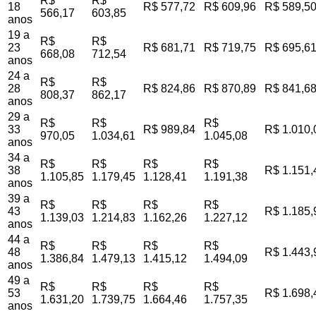
R$
R$
18
R$ 577,72
R$ 609,96
R$ 589,5
566,17
603,85
anos
19 a
R$
R$
23
R$ 681,71
R$ 719,75
R$ 695,6
668,08
712,54
anos
24 a
R$
R$
28
R$ 824,86
R$ 870,89
R$ 841,6
808,37
862,17
anos
29 a
R$
R$
R$
33
R$ 989,84
R$ 1.010,
970,05
1.034,61
1.045,08
anos
34 a
R$
R$
R$
R$
38
R$ 1.151,
1.105,85
1.179,45
1.128,41
1.191,38
anos
39 a
R$
R$
R$
R$
43
R$ 1.185,
1.139,03
1.214,83
1.162,26
1.227,12
anos
44 a
R$
R$
R$
R$
48
R$ 1.443,
1.386,84
1.479,13
1.415,12
1.494,09
anos
49 a
R$
R$
R$
R$
53
R$ 1.698,
1.631,20
1.739,75
1.664,46
1.757,35
anos