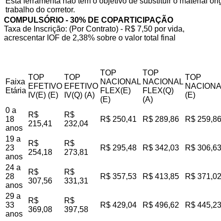
Esta ferramenta não tem o objetivo de substituir o material o
trabalho do corretor.
COMPULSÓRIO - 30% DE COPARTICIPAÇÃO
Taxa de Inscrição: (Por Contrato) - R$ 7,50 por vida,
acrescentar IOF de 2,38% sobre o valor total final
TOP
TOP
TOP
TOP
TOP
Faixa
NACIONAL
NACIONAL
EFETIVO
EFETIVO
NACIONA
Etária
FLEX(E)
FLEX(Q)
IV(E) (E)
IV(Q) (A)
(E)
(E)
(A)
0 a
R$
R$
18
R$ 250,41
R$ 289,86
R$ 259,8
215,41
232,04
anos
19 a
R$
R$
23
R$ 295,48
R$ 342,03
R$ 306,6
254,18
273,81
anos
24 a
R$
R$
28
R$ 357,53
R$ 413,85
R$ 371,0
307,56
331,31
anos
29 a
R$
R$
33
R$ 429,04
R$ 496,62
R$ 445,2
369,08
397,58
anos