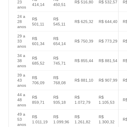
23
R$ 516,80
R$ 532,57
R$
414,14
450,51
anos
24 a
R$
R$
28
R$ 625,32
R$ 644,40
R$
501,11
545,11
anos
29 a
R$
R$
33
R$ 750,39
R$ 773,29
R$
601,34
654,14
anos
34 a
R$
R$
38
R$ 855,44
R$ 881,54
R$
685,52
745,71
anos
39 a
R$
R$
43
R$ 881,10
R$ 907,99
R$
706,09
768,08
anos
44 a
R$
R$
R$
R$
48
R$
859,71
935,18
1.072,79
1.105,53
anos
49 a
R$
R$
R$
R$
53
R$
1.011,19
1.099,96
1.261,82
1.300,32
anos