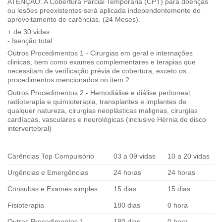
ATENÇÃO: A Cobertura Parcial Temporária (CPT) para doenças
ou lesões preexistentes será aplicada independentemente do
aproveitamento de carências. (24 Meses).
+ de 30 vidas
- Isenção total
Outros Procedimentos 1 - Cirurgias em geral e internações
clinicas, bem como exames complementares e terapias que
necessitam de verificação prévia de cobertura, exceto os
procedimentos mencionados no item 2.
Outros Procedimentos 2 - Hemodiálise e diálise peritoneal,
radioterapia e quimioterapia, transplantes e implantes de
qualquer natureza, cirurgias neoplásticas malignas, cirurgias
cardíacas, vasculares e neurológicas (inclusive Hérnia de disco
intervertebral)
Carências Top Compulsório
03 a 09 vidas
10 a 20 vidas
Urgências e Emergências
24 horas
24 horas
Consultas e Exames simples
15 dias
15 dias
Fisioterapia
180 dias
0 hora
Outros Procedimentos 1
180 dias
0 hora