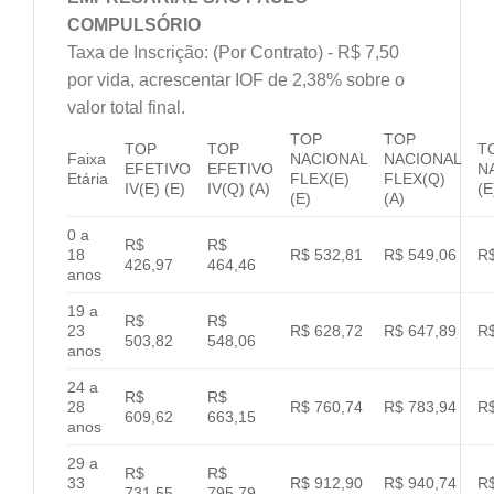
COMPULSÓRIO
Taxa de Inscrição: (Por Contrato) - R$ 7,50
por vida, acrescentar IOF de 2,38% sobre o
valor total final.
TOP
TOP
TOP
TOP
T
Faixa
NACIONAL
NACIONAL
EFETIVO
EFETIVO
N
Etária
FLEX(E)
FLEX(Q)
IV(E) (E)
IV(Q) (A)
(E
(E)
(A)
0 a
R$
R$
18
R$ 532,81
R$ 549,06
R$
426,97
464,46
anos
19 a
R$
R$
23
R$ 628,72
R$ 647,89
R$
503,82
548,06
anos
24 a
R$
R$
28
R$ 760,74
R$ 783,94
R$
609,62
663,15
anos
29 a
R$
R$
33
R$ 912,90
R$ 940,74
R$
731,55
795,79