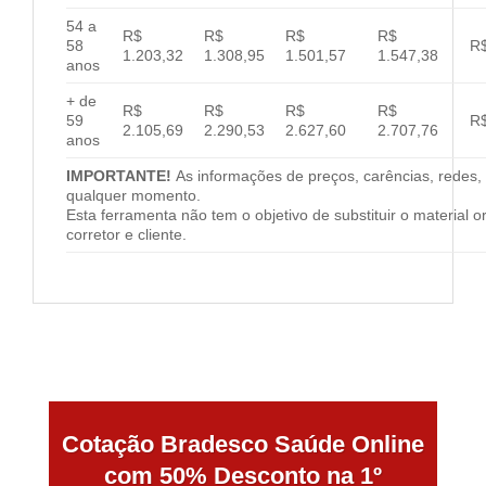
54 a
R$
R$
R$
R$
58
R$
1.203,32
1.308,95
1.501,57
1.547,38
anos
+ de
R$
R$
R$
R$
59
R$
2.105,69
2.290,53
2.627,60
2.707,76
anos
IMPORTANTE!
As informações de preços, carências, redes, 
qualquer momento.
Esta ferramenta não tem o objetivo de substituir o material 
corretor e cliente.
Cotação Bradesco Saúde Online
com 50% Desconto na 1º