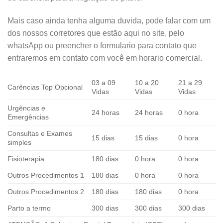
Mais caso ainda tenha alguma duvida, pode falar com um
dos nossos corretores que estão aqui no site, pelo
whatsApp ou preencher o formulario para contato que
entraremos em contato com você em horario comercial.
03 a 09
10 a 20
21 a 29
Carências Top Opcional
Vidas
Vidas
Vidas
Urgências e
24 horas
24 horas
0 hora
Emergências
Consultas e Exames
15 dias
15 dias
0 hora
simples
Fisioterapia
180 dias
0 hora
0 hora
Outros Procedimentos 1
180 dias
0 hora
0 hora
Outros Procedimentos 2
180 dias
180 dias
0 hora
Parto a termo
300 dias
300 dias
300 dias