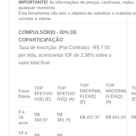
IMPORTANTE!
As informações de preços, carências, redes, 
qualquer momento.
Esta ferramenta não tem o objetivo de substituir o material 
corretor e cliente.
COMPULSÓRIO - 30% DE
COPARTICIPAÇÃO
Taxa de Inscrição: (Por Contrato) - R$ 7,50
por vida, acrescentar IOF de 2,38% sobre o
valor total final
TOP
TOP
TOP
TOP
T
Faixa
NACIONAL
NACIONAL
EFETIVO
EFETIVO
N
Etária
FLEX(E)
FLEX(Q)
IV(E) (E)
IV(Q) (A)
(E
(E)
(A)
0 a
R$
R$
18
R$ 437,97
R$ 451,33
R$
350,97
381,79
anos
19 a
R$
R$