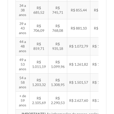
34 a
R$
R$
38
R$ 855,44
R$ 881,54
685,52
745,71
anos
39 a
R$
R$
43
R$ 881,10
R$ 907,99
706,09
768,08
anos
44 a
R$
R$
48
R$ 1.072,79
R$ 1.105,53
859,71
935,18
anos
49 a
R$
R$
53
R$ 1.261,82
R$ 1.300,32
1.011,19
1.099,96
anos
54 a
R$
R$
58
R$ 1.501,57
R$ 1.547,38
1.203,32
1.308,95
anos
+ de
R$
R$
59
R$ 2.627,60
R$ 2.707,76
2.105,69
2.290,53
anos
IMPORTANTE!
As informações de preços, carências, redes,