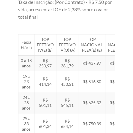
Taxa de Inscrição: (Por Contrato) - R$ 7,50 por
vida, acrescentar IOF de 2,38% sobre o valor
total final
TOP
TOP
TOP
TOP
Faixa
EFETIVO
EFETIVO
NACIONAL
NACIONAL
Etária
IV(E) (E)
IV(Q) (A)
FLEX(E) (E)
FLEX(Q) (A)
0 a 18
R$
R$
R$ 437,97
R$ 451,33
anos
350,97
381,79
19 a
R$
R$
23
R$ 516,80
R$ 532,57
414,14
450,51
anos
24 a
R$
R$
28
R$ 625,32
R$ 644,40
501,11
545,11
anos
29 a
R$
R$
33
R$ 750,39
R$ 773,29
601,34
654,14
anos