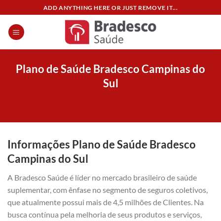
Skip
ADD ANYTHING HERE OR JUST REMOVE IT...
to
content
Plano de Saúde Bradesco Campinas do
Sul
Informações Plano de Saúde Bradesco
Campinas do Sul
A Bradesco Saúde é líder no mercado brasileiro de saúde
suplementar, com ênfase no segmento de seguros coletivos,
que atualmente possui mais de 4,5 milhões de Clientes. Na
busca contínua pela melhoria de seus produtos e serviços,