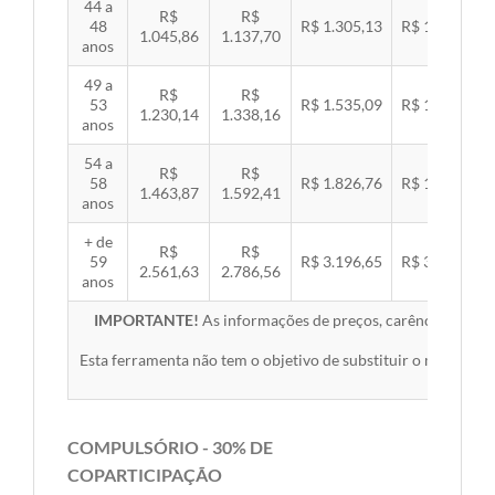
44 a
R$
R$
48
R$ 1.305,13
R$ 1.344,92
1.045,86
1.137,70
anos
49 a
R$
R$
53
R$ 1.535,09
R$ 1.581,89
1.230,14
1.338,16
anos
54 a
R$
R$
58
R$ 1.826,76
R$ 1.882,45
1.463,87
1.592,41
anos
+ de
R$
R$
59
R$ 3.196,65
R$ 3.294,10
2.561,63
2.786,56
anos
IMPORTANTE!
As informações de preços, carências, redes,
Esta ferramenta não tem o objetivo de substituir o material 
COMPULSÓRIO - 30% DE
COPARTICIPAÇÃO