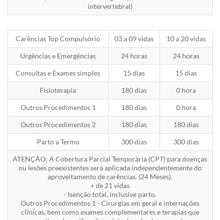
intervertebral)
Carências Top Compulsório
03 a 09 vidas
10 a 20 vidas
Urgências e Emergências
24 horas
24 horas
Consultas e Exames simples
15 dias
15 dias
Fisioterapia
180 dias
0 hora
Outros Procedimentos 1
180 dias
0 hora
Outros Procedimentos 2
180 dias
180 dias
Parto a Termo
300 dias
300 dias
ATENÇÃO: A Cobertura Parcial Temporária (CPT) para doenças
ou lesões preexistentes será aplicada independentemente do
aproveitamento de carências. (24 Meses).
+ de 21 vidas
- Isenção total, inclusive parto.
Outros Procedimentos 1 - Cirurgias em geral e internações
clinicas, bem como exames complementares e terapias que