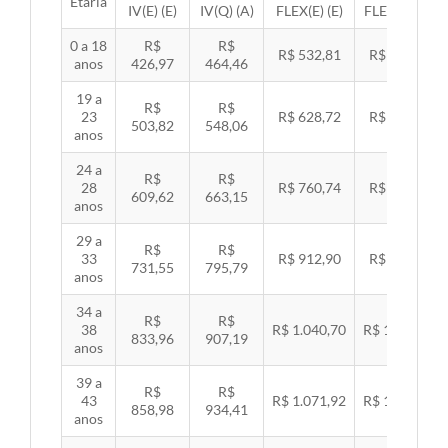
Etária
IV(E) (E)
IV(Q) (A)
FLEX(E) (E)
FLEX(Q) (A)
0 a 18
R$
R$
R$ 532,81
R$ 549,06
anos
426,97
464,46
19 a
R$
R$
23
R$ 628,72
R$ 647,89
503,82
548,06
anos
24 a
R$
R$
28
R$ 760,74
R$ 783,94
609,62
663,15
anos
29 a
R$
R$
33
R$ 912,90
R$ 940,74
731,55
795,79
anos
34 a
R$
R$
38
R$ 1.040,70
R$ 1.072,43
833,96
907,19
anos
39 a
R$
R$
43
R$ 1.071,92
R$ 1.104,60
858,98
934,41
anos