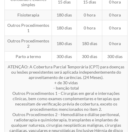
15 dias
15 dias
0 hora
simples
Fisioterapia
180 dias
0 hora
0 hora
Outros Procedimentos
180 dias
0 hora
0 hora
1
Outros Procedimentos
180 dias
180 dias
0 hora
2
Parto a termo
300 dias
300 dias
300 dias
ATENÇÃO: A Cobertura Parcial Temporária (CPT) para doenças
ou lesões preexistentes será aplicada independentemente do
aproveitamento de carências. (24 Meses).
+ de 30 vidas
- Isenção total
Outros Procedimentos 1 - Cirurgias em geral e internações
clinicas, bem como exames complementares e terapias que
necessitam de verificação prévia de cobertura, exceto os
procedimentos mencionados no item 2.
Outros Procedimentos 2 - Hemodiálise e diálise peritoneal,
radioterapia e quimioterapia, transplantes e implantes de
qualquer natureza, cirurgias neoplásticas malignas, cirurgias
cardíacas, vasculares e neurológicas (inclusive Hérnia de disco