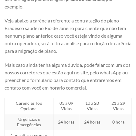
exemplo.
Veja abaixo a carência referente a contratação do plano
Bradesco saúde no Rio de Janeiro para cliente que não tem
nenhum plano anterior, caso você esteja vindo de alguma
outra operadora, será feito a analise para redução de carência
para a migração de plano.
Mais caso ainda tenha alguma duvida, pode falar com um dos
nossos corretores que estão aqui no site, pelo whatsApp ou
preencher o formulario para contato que entraremos em
contato com você em horario comercial.
Carências Top
03 a 09
10 a 20
21 a 29
Opcional
Vidas
Vidas
Vidas
Urgências e
24 horas
24 horas
0 hora
Emergências
Consultas e Exames