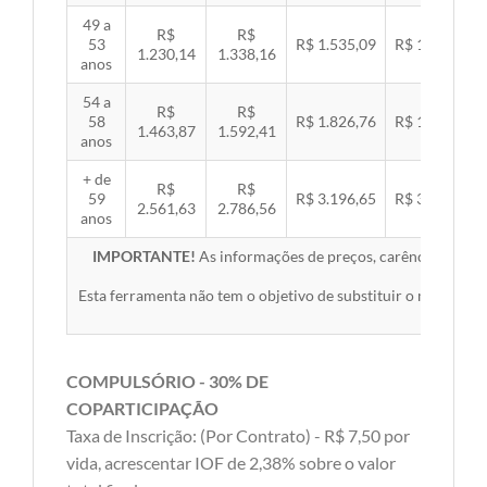
49 a
R$
R$
53
R$ 1.535,09
R$ 1.581,89
1.230,14
1.338,16
anos
54 a
R$
R$
58
R$ 1.826,76
R$ 1.882,45
1.463,87
1.592,41
anos
+ de
R$
R$
59
R$ 3.196,65
R$ 3.294,10
2.561,63
2.786,56
anos
IMPORTANTE!
As informações de preços, carências, redes,
Esta ferramenta não tem o objetivo de substituir o material 
COMPULSÓRIO - 30% DE
COPARTICIPAÇÃO
Taxa de Inscrição: (Por Contrato) - R$ 7,50 por
vida, acrescentar IOF de 2,38% sobre o valor