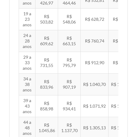
R$ 532,81
R$ 549,06
anos
426,97
464,46
19 a
R$
R$
23
R$ 628,72
R$ 647,89
503,82
548,06
anos
24 a
R$
R$
28
R$ 760,74
R$ 783,94
609,62
663,15
anos
29 a
R$
R$
33
R$ 912,90
R$ 940,74
731,55
795,79
anos
34 a
R$
R$
38
R$ 1.040,70
R$ 1.072,43
833,96
907,19
anos
39 a
R$
R$
43
R$ 1.071,92
R$ 1.104,60
858,98
934,41
anos
44 a
R$
R$
48
R$ 1.305,13
R$ 1.344,92
1.045,86
1.137,70
anos