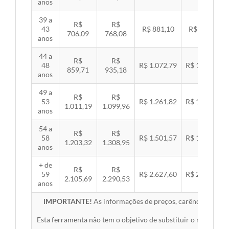
anos
39 a
R$
R$
43
R$ 881,10
R$ 907,99
706,09
768,08
anos
44 a
R$
R$
48
R$ 1.072,79
R$ 1.105,53
859,71
935,18
anos
49 a
R$
R$
53
R$ 1.261,82
R$ 1.300,32
1.011,19
1.099,96
anos
54 a
R$
R$
58
R$ 1.501,57
R$ 1.547,38
1.203,32
1.308,95
anos
+ de
R$
R$
59
R$ 2.627,60
R$ 2.707,76
2.105,69
2.290,53
anos
IMPORTANTE!
As informações de preços, carências, redes,
Esta ferramenta não tem o objetivo de substituir o material 