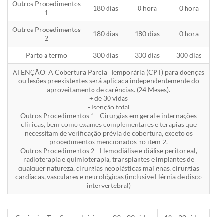
Outros Procedimentos
180 dias
0 hora
0 hora
1
Outros Procedimentos
180 dias
180 dias
0 hora
2
Parto a termo
300 dias
300 dias
300 dias
ATENÇÃO: A Cobertura Parcial Temporária (CPT) para doenças
ou lesões preexistentes será aplicada independentemente do
aproveitamento de carências. (24 Meses).
+ de 30 vidas
- Isenção total
Outros Procedimentos 1 - Cirurgias em geral e internações
clinicas, bem como exames complementares e terapias que
necessitam de verificação prévia de cobertura, exceto os
procedimentos mencionados no item 2.
Outros Procedimentos 2 - Hemodiálise e diálise peritoneal,
radioterapia e quimioterapia, transplantes e implantes de
qualquer natureza, cirurgias neoplásticas malignas, cirurgias
cardíacas, vasculares e neurológicas (inclusive Hérnia de disco
intervertebral)