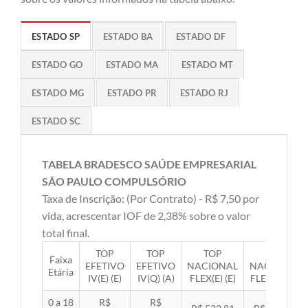
ESTADO SP
ESTADO BA
ESTADO DF
ESTADO GO
ESTADO MA
ESTADO MT
ESTADO MG
ESTADO PR
ESTADO RJ
ESTADO SC
TABELA BRADESCO SAÚDE EMPRESARIAL
SÃO PAULO COMPULSÓRIO
Taxa de Inscrição: (Por Contrato) - R$ 7,50 por
vida, acrescentar IOF de 2,38% sobre o valor
total final.
TOP
TOP
TOP
TOP
Faixa
EFETIVO
EFETIVO
NACIONAL
NACIONAL
Etária
IV(E) (E)
IV(Q) (A)
FLEX(E) (E)
FLEX(Q) (A)
0 a 18
R$
R$