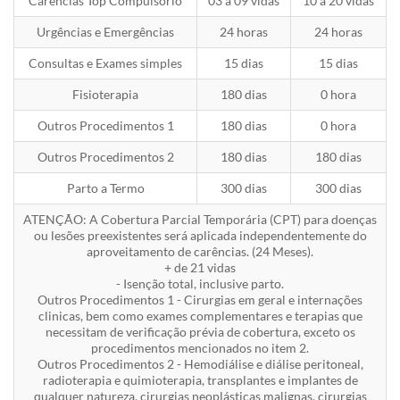
Carências Top Compulsório
03 a 09 vidas
10 a 20 vidas
Urgências e Emergências
24 horas
24 horas
Consultas e Exames simples
15 dias
15 dias
Fisioterapia
180 dias
0 hora
Outros Procedimentos 1
180 dias
0 hora
Outros Procedimentos 2
180 dias
180 dias
Parto a Termo
300 dias
300 dias
ATENÇÃO: A Cobertura Parcial Temporária (CPT) para doenças
ou lesões preexistentes será aplicada independentemente do
aproveitamento de carências. (24 Meses).
+ de 21 vidas
- Isenção total, inclusive parto.
Outros Procedimentos 1 - Cirurgias em geral e internações
clinicas, bem como exames complementares e terapias que
necessitam de verificação prévia de cobertura, exceto os
procedimentos mencionados no item 2.
Outros Procedimentos 2 - Hemodiálise e diálise peritoneal,
radioterapia e quimioterapia, transplantes e implantes de
qualquer natureza, cirurgias neoplásticas malignas, cirurgias