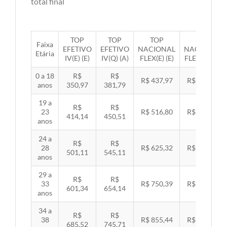
total final
TOP
TOP
TOP
TOP
Faixa
EFETIVO
EFETIVO
NACIONAL
NACIONAL
Etária
IV(E) (E)
IV(Q) (A)
FLEX(E) (E)
FLEX(Q) (A)
0 a 18
R$
R$
R$ 437,97
R$ 451,33
anos
350,97
381,79
19 a
R$
R$
23
R$ 516,80
R$ 532,57
414,14
450,51
anos
24 a
R$
R$
28
R$ 625,32
R$ 644,40
501,11
545,11
anos
29 a
R$
R$
33
R$ 750,39
R$ 773,29
601,34
654,14
anos
34 a
R$
R$
38
R$ 855,44
R$ 881,54
685,52
745,71