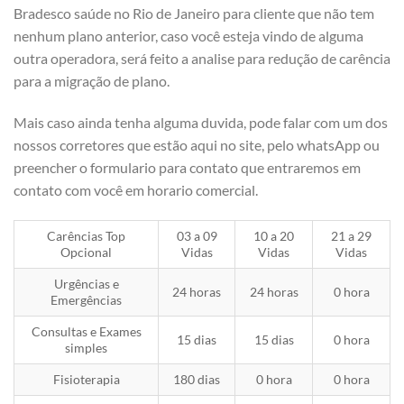
Bradesco saúde no Rio de Janeiro para cliente que não tem
nenhum plano anterior, caso você esteja vindo de alguma
outra operadora, será feito a analise para redução de carência
para a migração de plano.
Mais caso ainda tenha alguma duvida, pode falar com um dos
nossos corretores que estão aqui no site, pelo whatsApp ou
preencher o formulario para contato que entraremos em
contato com você em horario comercial.
Carências Top
03 a 09
10 a 20
21 a 29
Opcional
Vidas
Vidas
Vidas
Urgências e
24 horas
24 horas
0 hora
Emergências
Consultas e Exames
15 dias
15 dias
0 hora
simples
Fisioterapia
180 dias
0 hora
0 hora