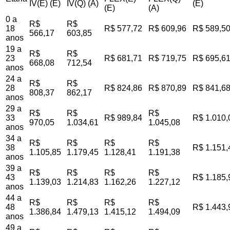
IV(E) (E)
IV(Q) (A)
(E)
(E)
(A)
0 a
R$
R$
18
R$ 577,72
R$ 609,96
R$ 589,5
566,17
603,85
anos
19 a
R$
R$
23
R$ 681,71
R$ 719,75
R$ 695,6
668,08
712,54
anos
24 a
R$
R$
28
R$ 824,86
R$ 870,89
R$ 841,6
808,37
862,17
anos
29 a
R$
R$
R$
33
R$ 989,84
R$ 1.010,
970,05
1.034,61
1.045,08
anos
34 a
R$
R$
R$
R$
38
R$ 1.151,
1.105,85
1.179,45
1.128,41
1.191,38
anos
39 a
R$
R$
R$
R$
43
R$ 1.185,
1.139,03
1.214,83
1.162,26
1.227,12
anos
44 a
R$
R$
R$
R$
48
R$ 1.443,
1.386,84
1.479,13
1.415,12
1.494,09
anos
49 a