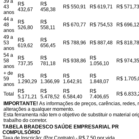
39 a
R$
R$
43
R$ 550,91
R$ 619,71
R$ 571,7
432,67
458,38
anos
44 a
R$
R$
48
R$ 670,77
R$ 754,53
R$ 696,1
526,80
558,11
anos
49 a
R$
R$
53
R$ 788,96
R$ 887,48
R$ 818,7
619,62
656,45
anos
54 a
R$
R$
R$
58
R$ 938,86
R$ 974,3
737,35
781,18
1.056,10
anos
+ de
R$
R$
R$
R$
59
R$ 1.705,
1.290,29
1.366,99
1.642,91
1.848,07
anos
R$
R$
R$
R$
Total
R$ 6.833,
5.171,21
5.478,52
6.584,40
7.406,65
IMPORTANTE!
As informações de preços, carências, redes, r
alterações a qualquer momento.
Esta ferramenta não tem o objetivo de substituir o material o
trabalho do corretor.
TABELA BRADESCO SAÚDE EMPRESARIAL PR
COMPULSÓRIO
Taxa de Inscrição: (Por Contrato) - R$ 7,50 por vida,