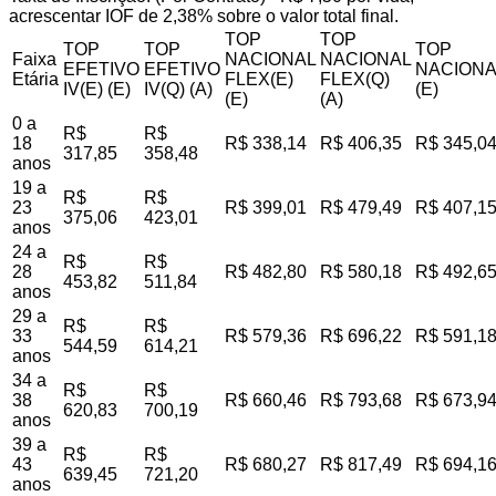
acrescentar IOF de 2,38% sobre o valor total final.
TOP
TOP
TOP
TOP
TOP
Faixa
NACIONAL
NACIONAL
EFETIVO
EFETIVO
NACIONA
Etária
FLEX(E)
FLEX(Q)
IV(E) (E)
IV(Q) (A)
(E)
(E)
(A)
0 a
R$
R$
18
R$ 338,14
R$ 406,35
R$ 345,0
317,85
358,48
anos
19 a
R$
R$
23
R$ 399,01
R$ 479,49
R$ 407,1
375,06
423,01
anos
24 a
R$
R$
28
R$ 482,80
R$ 580,18
R$ 492,6
453,82
511,84
anos
29 a
R$
R$
33
R$ 579,36
R$ 696,22
R$ 591,1
544,59
614,21
anos
34 a
R$
R$
38
R$ 660,46
R$ 793,68
R$ 673,9
620,83
700,19
anos
39 a
R$
R$
43
R$ 680,27
R$ 817,49
R$ 694,1
639,45
721,20
anos