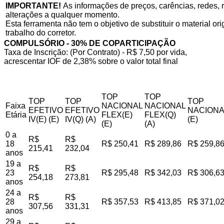
IMPORTANTE!
As informações de preços, carências, redes, r
alterações a qualquer momento.
Esta ferramenta não tem o objetivo de substituir o material o
trabalho do corretor.
COMPULSÓRIO - 30% DE COPARTICIPAÇÃO
Taxa de Inscrição: (Por Contrato) - R$ 7,50 por vida,
acrescentar IOF de 2,38% sobre o valor total final
TOP
TOP
TOP
TOP
TOP
Faixa
NACIONAL
NACIONAL
EFETIVO
EFETIVO
NACIONA
Etária
FLEX(E)
FLEX(Q)
IV(E) (E)
IV(Q) (A)
(E)
(E)
(A)
0 a
R$
R$
18
R$ 250,41
R$ 289,86
R$ 259,8
215,41
232,04
anos
19 a
R$
R$
23
R$ 295,48
R$ 342,03
R$ 306,6
254,18
273,81
anos
24 a
R$
R$
28
R$ 357,53
R$ 413,85
R$ 371,0
307,56
331,31
anos
29 a