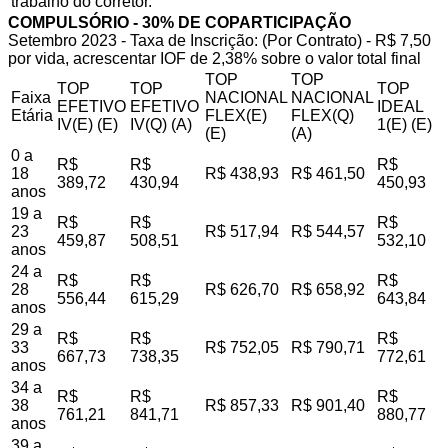
trabalho do corretor.
COMPULSÓRIO - 30% DE COPARTICIPAÇÃO
Setembro 2023 - Taxa de Inscrição: (Por Contrato) - R$ 7,50
por vida, acrescentar IOF de 2,38% sobre o valor total final
TOP
TOP
TOP
TOP
TOP
Faixa
NACIONAL
NACIONAL
EFETIVO
EFETIVO
IDEAL
Etária
FLEX(E)
FLEX(Q)
IV(E) (E)
IV(Q) (A)
1(E) (E)
(E)
(A)
0 a
R$
R$
R$
18
R$ 438,93
R$ 461,50
389,72
430,94
450,93
anos
19 a
R$
R$
R$
23
R$ 517,94
R$ 544,57
459,87
508,51
532,10
anos
24 a
R$
R$
R$
28
R$ 626,70
R$ 658,92
556,44
615,29
643,84
anos
29 a
R$
R$
R$
33
R$ 752,05
R$ 790,71
667,73
738,35
772,61
anos
34 a
R$
R$
R$
38
R$ 857,33
R$ 901,40
761,21
841,71
880,77
anos
39 a