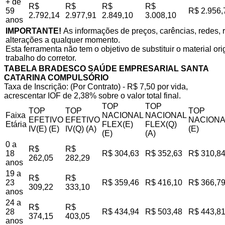
+ de
R$
R$
R$
R$
59
R$ 2.956,
2.792,14
2.977,91
2.849,10
3.008,10
anos
IMPORTANTE!
As informações de preços, carências, redes, r
alterações a qualquer momento.
Esta ferramenta não tem o objetivo de substituir o material o
trabalho do corretor.
TABELA BRADESCO SAÚDE EMPRESARIAL SANTA
CATARINA COMPULSÓRIO
Taxa de Inscrição: (Por Contrato) - R$ 7,50 por vida,
acrescentar IOF de 2,38% sobre o valor total final.
TOP
TOP
TOP
TOP
TOP
Faixa
NACIONAL
NACIONAL
EFETIVO
EFETIVO
NACIONA
Etária
FLEX(E)
FLEX(Q)
IV(E) (E)
IV(Q) (A)
(E)
(E)
(A)
0 a
R$
R$
18
R$ 304,63
R$ 352,63
R$ 310,8
262,05
282,29
anos
19 a
R$
R$
23
R$ 359,46
R$ 416,10
R$ 366,7
309,22
333,10
anos
24 a
R$
R$
28
R$ 434,94
R$ 503,48
R$ 443,8
374,15
403,05
anos