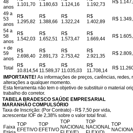
48
R$ 1.147
1.101,70
1.180,63
1.124,16
1.192,73
anos
49 a
R$
R$
R$
R$
53
R$ 1.349
1.295,82
1.388,66
1.322,24
1.402,89
anos
54 a
R$
R$
R$
R$
58
R$ 1.605
1.542,03
1.652,51
1.573,47
1.669,44
anos
+ de
R$
R$
R$
R$
59
R$ 2.809
2.698,40
2.891,73
2.753,42
2.921,35
anos
R$
R$
R$
R$
Total
R$ 11.26
10.814,54
11.589,37
11.035,03
11.708,14
IMPORTANTE!
As informações de preços, carências, redes, r
alterações a qualquer momento.
Esta ferramenta não tem o objetivo de substituir o material o
trabalho do corretor.
TABELA BRADESCO SAÚDE EMPRESARIAL
MARANHÃO COMPULSÓRIO
Taxa de Inscrição: (Por Contrato) - R$ 7,50 por vida,
acrescentar IOF de 2,38% sobre o valor total final.
TOP
TOP
TOP
TOP
TOP
Faixa
NACIONAL
NACIONAL
EFETIVO
EFETIVO
NACIONA
Etária
FLEX(E)
FLEX(Q)