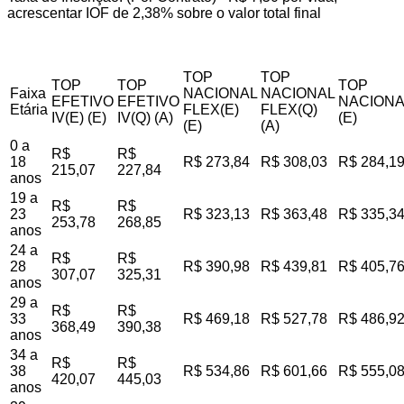
acrescentar IOF de 2,38% sobre o valor total final
TOP
TOP
TOP
TOP
TOP
Faixa
NACIONAL
NACIONAL
EFETIVO
EFETIVO
NACIONA
Etária
FLEX(E)
FLEX(Q)
IV(E) (E)
IV(Q) (A)
(E)
(E)
(A)
0 a
R$
R$
18
R$ 273,84
R$ 308,03
R$ 284,1
215,07
227,84
anos
19 a
R$
R$
23
R$ 323,13
R$ 363,48
R$ 335,3
253,78
268,85
anos
24 a
R$
R$
28
R$ 390,98
R$ 439,81
R$ 405,7
307,07
325,31
anos
29 a
R$
R$
33
R$ 469,18
R$ 527,78
R$ 486,9
368,49
390,38
anos
34 a
R$
R$
38
R$ 534,86
R$ 601,66
R$ 555,0
420,07
445,03
anos