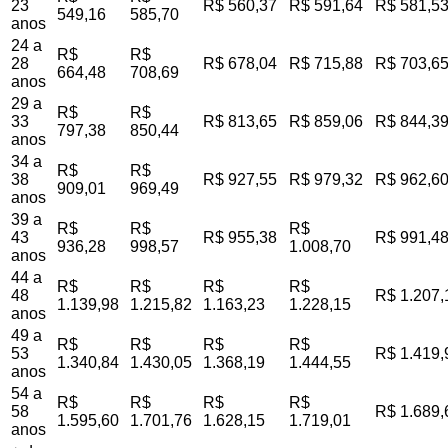
23
R$ 560,37
R$ 591,64
R$ 581,5
549,16
585,70
anos
24 a
R$
R$
28
R$ 678,04
R$ 715,88
R$ 703,6
664,48
708,69
anos
29 a
R$
R$
33
R$ 813,65
R$ 859,06
R$ 844,3
797,38
850,44
anos
34 a
R$
R$
38
R$ 927,55
R$ 979,32
R$ 962,6
909,01
969,49
anos
39 a
R$
R$
R$
43
R$ 955,38
R$ 991,4
936,28
998,57
1.008,70
anos
44 a
R$
R$
R$
R$
48
R$ 1.207,
1.139,98
1.215,82
1.163,23
1.228,15
anos
49 a
R$
R$
R$
R$
53
R$ 1.419,
1.340,84
1.430,05
1.368,19
1.444,55
anos
54 a
R$
R$
R$
R$
58
R$ 1.689,
1.595,60
1.701,76
1.628,15
1.719,01
anos