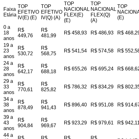
TOP
TOP
TOP
TOP
TOP
Faixa
NACIONAL
NACIONAL
EFETIVO
EFETIVO
NACIONA
Etária
FLEX(E)
FLEX(Q)
IV(E) (E)
IV(Q) (A)
(E)
(E)
(A)
0 a
R$
R$
18
R$ 458,93
R$ 486,93
R$ 468,2
449,76
481,99
anos
19 a
R$
R$
23
R$ 541,54
R$ 574,58
R$ 552,5
530,72
568,75
anos
24 a
R$
R$
28
R$ 655,26
R$ 695,24
R$ 668,6
642,17
688,18
anos
29 a
R$
R$
33
R$ 786,32
R$ 834,29
R$ 802,3
770,61
825,82
anos
34 a
R$
R$
38
R$ 896,40
R$ 951,08
R$ 914,6
878,49
941,43
anos
39 a
R$
R$
43
R$ 923,29
R$ 979,61
R$ 942,1
904,84
969,67
anos
44 a
R$
R$
R$
R$