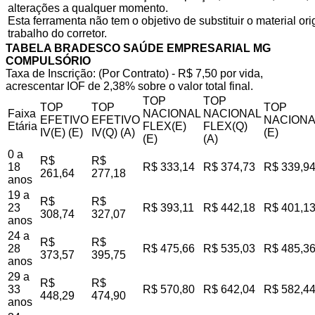
alterações a qualquer momento.
Esta ferramenta não tem o objetivo de substituir o material o
trabalho do corretor.
TABELA BRADESCO SAÚDE EMPRESARIAL MG
COMPULSÓRIO
Taxa de Inscrição: (Por Contrato) - R$ 7,50 por vida,
acrescentar IOF de 2,38% sobre o valor total final.
TOP
TOP
TOP
TOP
TOP
Faixa
NACIONAL
NACIONAL
EFETIVO
EFETIVO
NACIONA
Etária
FLEX(E)
FLEX(Q)
IV(E) (E)
IV(Q) (A)
(E)
(E)
(A)
0 a
R$
R$
18
R$ 333,14
R$ 374,73
R$ 339,9
261,64
277,18
anos
19 a
R$
R$
23
R$ 393,11
R$ 442,18
R$ 401,1
308,74
327,07
anos
24 a
R$
R$
28
R$ 475,66
R$ 535,03
R$ 485,3
373,57
395,75
anos
29 a
R$
R$
33
R$ 570,80
R$ 642,04
R$ 582,4
448,29
474,90
anos