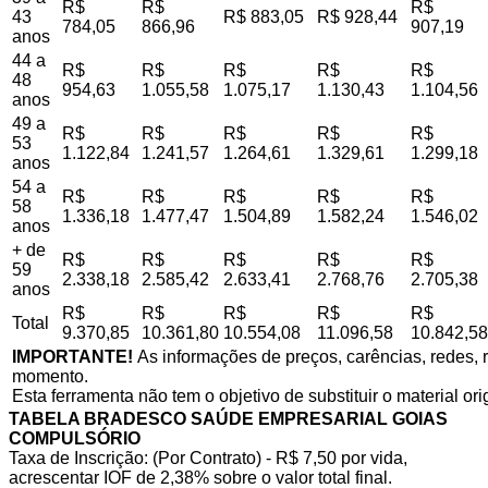
R$
R$
R$
43
R$ 883,05
R$ 928,44
784,05
866,96
907,19
anos
44 a
R$
R$
R$
R$
R$
48
954,63
1.055,58
1.075,17
1.130,43
1.104,56
anos
49 a
R$
R$
R$
R$
R$
53
1.122,84
1.241,57
1.264,61
1.329,61
1.299,18
anos
54 a
R$
R$
R$
R$
R$
58
1.336,18
1.477,47
1.504,89
1.582,24
1.546,02
anos
+ de
R$
R$
R$
R$
R$
59
2.338,18
2.585,42
2.633,41
2.768,76
2.705,38
anos
R$
R$
R$
R$
R$
Total
9.370,85
10.361,80
10.554,08
11.096,58
10.842,58
IMPORTANTE!
As informações de preços, carências, redes, r
momento.
Esta ferramenta não tem o objetivo de substituir o material or
TABELA BRADESCO SAÚDE EMPRESARIAL GOIAS
COMPULSÓRIO
Taxa de Inscrição: (Por Contrato) - R$ 7,50 por vida,
acrescentar IOF de 2,38% sobre o valor total final.