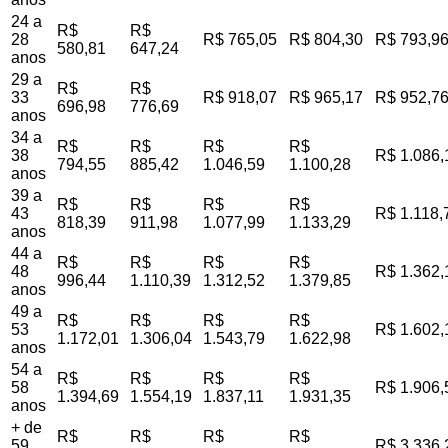
24 a
R$
R$
28
R$ 765,05
R$ 804,30
R$ 793,9
580,81
647,24
anos
29 a
R$
R$
33
R$ 918,07
R$ 965,17
R$ 952,7
696,98
776,69
anos
34 a
R$
R$
R$
R$
38
R$ 1.086,
794,55
885,42
1.046,59
1.100,28
anos
39 a
R$
R$
R$
R$
43
R$ 1.118,
818,39
911,98
1.077,99
1.133,29
anos
44 a
R$
R$
R$
R$
48
R$ 1.362,
996,44
1.110,39
1.312,52
1.379,85
anos
49 a
R$
R$
R$
R$
53
R$ 1.602,
1.172,01
1.306,04
1.543,79
1.622,98
anos
54 a
R$
R$
R$
R$
58
R$ 1.906,
1.394,69
1.554,19
1.837,11
1.931,35
anos
+ de
R$
R$
R$
R$
59
R$ 3.336,