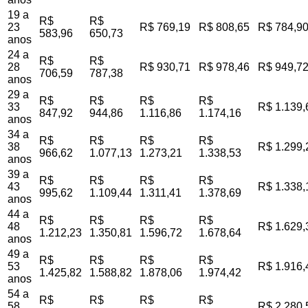
19 a
R$
R$
23
R$ 769,19
R$ 808,65
R$ 784,9
583,96
650,73
anos
24 a
R$
R$
28
R$ 930,71
R$ 978,46
R$ 949,7
706,59
787,38
anos
29 a
R$
R$
R$
R$
33
R$ 1.139,
847,92
944,86
1.116,86
1.174,16
anos
34 a
R$
R$
R$
R$
38
R$ 1.299,
966,62
1.077,13
1.273,21
1.338,53
anos
39 a
R$
R$
R$
R$
43
R$ 1.338,
995,62
1.109,44
1.311,41
1.378,69
anos
44 a
R$
R$
R$
R$
48
R$ 1.629,
1.212,23
1.350,81
1.596,72
1.678,64
anos
49 a
R$
R$
R$
R$
53
R$ 1.916,
1.425,82
1.588,82
1.878,06
1.974,42
anos
54 a
R$
R$
R$
R$
58
R$ 2.280,