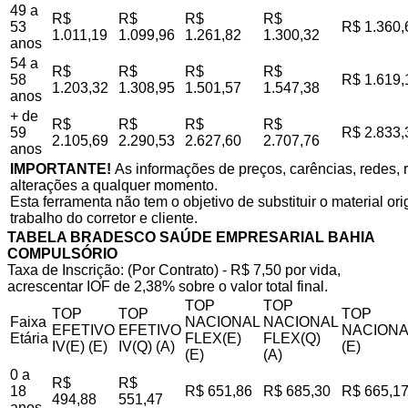
49 a
R$
R$
R$
R$
53
R$ 1.360,
1.011,19
1.099,96
1.261,82
1.300,32
anos
54 a
R$
R$
R$
R$
58
R$ 1.619,
1.203,32
1.308,95
1.501,57
1.547,38
anos
+ de
R$
R$
R$
R$
59
R$ 2.833,
2.105,69
2.290,53
2.627,60
2.707,76
anos
IMPORTANTE!
As informações de preços, carências, redes, r
alterações a qualquer momento.
Esta ferramenta não tem o objetivo de substituir o material o
trabalho do corretor e cliente.
TABELA BRADESCO SAÚDE EMPRESARIAL BAHIA
COMPULSÓRIO
Taxa de Inscrição: (Por Contrato) - R$ 7,50 por vida,
acrescentar IOF de 2,38% sobre o valor total final.
TOP
TOP
TOP
TOP
TOP
Faixa
NACIONAL
NACIONAL
EFETIVO
EFETIVO
NACIONA
Etária
FLEX(E)
FLEX(Q)
IV(E) (E)
IV(Q) (A)
(E)
(E)
(A)
0 a
R$
R$
18
R$ 651,86
R$ 685,30
R$ 665,1
494,88
551,47
anos