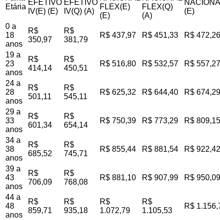
EFETIVO
EFETIVO
NACIONA
Etária
FLEX(E)
FLEX(Q)
IV(E) (E)
IV(Q) (A)
(E)
(E)
(A)
0 a
R$
R$
18
R$ 437,97
R$ 451,33
R$ 472,2
350,97
381,79
anos
19 a
R$
R$
23
R$ 516,80
R$ 532,57
R$ 557,2
414,14
450,51
anos
24 a
R$
R$
28
R$ 625,32
R$ 644,40
R$ 674,2
501,11
545,11
anos
29 a
R$
R$
33
R$ 750,39
R$ 773,29
R$ 809,1
601,34
654,14
anos
34 a
R$
R$
38
R$ 855,44
R$ 881,54
R$ 922,4
685,52
745,71
anos
39 a
R$
R$
43
R$ 881,10
R$ 907,99
R$ 950,0
706,09
768,08
anos
44 a
R$
R$
R$
R$
48
R$ 1.156,
859,71
935,18
1.072,79
1.105,53
anos