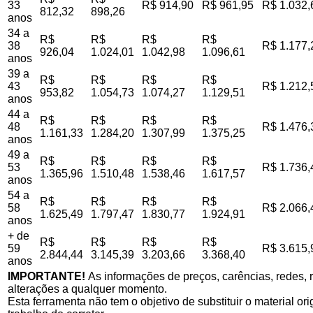
33
R$ 914,90
R$ 961,95
R$ 1.032,
812,32
898,26
anos
34 a
R$
R$
R$
R$
38
R$ 1.177,
926,04
1.024,01
1.042,98
1.096,61
anos
39 a
R$
R$
R$
R$
43
R$ 1.212,
953,82
1.054,73
1.074,27
1.129,51
anos
44 a
R$
R$
R$
R$
48
R$ 1.476,
1.161,33
1.284,20
1.307,99
1.375,25
anos
49 a
R$
R$
R$
R$
53
R$ 1.736,
1.365,96
1.510,48
1.538,46
1.617,57
anos
54 a
R$
R$
R$
R$
58
R$ 2.066,
1.625,49
1.797,47
1.830,77
1.924,91
anos
+ de
R$
R$
R$
R$
59
R$ 3.615,
2.844,44
3.145,39
3.203,66
3.368,40
anos
IMPORTANTE!
As informações de preços, carências, redes, r
alterações a qualquer momento.
Esta ferramenta não tem o objetivo de substituir o material o