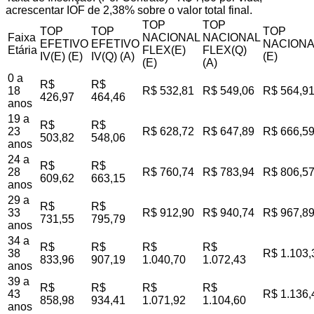
acrescentar IOF de 2,38% sobre o valor total final.
TOP
TOP
TOP
TOP
TOP
Faixa
NACIONAL
NACIONAL
EFETIVO
EFETIVO
NACIONA
Etária
FLEX(E)
FLEX(Q)
IV(E) (E)
IV(Q) (A)
(E)
(E)
(A)
0 a
R$
R$
18
R$ 532,81
R$ 549,06
R$ 564,9
426,97
464,46
anos
19 a
R$
R$
23
R$ 628,72
R$ 647,89
R$ 666,5
503,82
548,06
anos
24 a
R$
R$
28
R$ 760,74
R$ 783,94
R$ 806,5
609,62
663,15
anos
29 a
R$
R$
33
R$ 912,90
R$ 940,74
R$ 967,8
731,55
795,79
anos
34 a
R$
R$
R$
R$
38
R$ 1.103,
833,96
907,19
1.040,70
1.072,43
anos
39 a
R$
R$
R$
R$
43
R$ 1.136,
858,98
934,41
1.071,92
1.104,60
anos