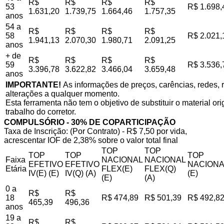
R$
R$
R$
R$
53
R$ 1.698,
1.631,20
1.739,75
1.664,46
1.757,35
anos
54 a
R$
R$
R$
R$
58
R$ 2.021,
1.941,13
2.070,30
1.980,71
2.091,25
anos
+ de
R$
R$
R$
R$
59
R$ 3.536,
3.396,78
3.622,82
3.466,04
3.659,48
anos
IMPORTANTE!
As informações de preços, carências, redes, r
alterações a qualquer momento.
Esta ferramenta não tem o objetivo de substituir o material o
trabalho do corretor.
COMPULSÓRIO - 30% DE COPARTICIPAÇÃO
Taxa de Inscrição: (Por Contrato) - R$ 7,50 por vida,
acrescentar IOF de 2,38% sobre o valor total final
TOP
TOP
TOP
TOP
TOP
Faixa
NACIONAL
NACIONAL
EFETIVO
EFETIVO
NACIONA
Etária
FLEX(E)
FLEX(Q)
IV(E) (E)
IV(Q) (A)
(E)
(E)
(A)
0 a
R$
R$
18
R$ 474,89
R$ 501,39
R$ 492,8
465,39
496,36
anos
19 a
R$
R$