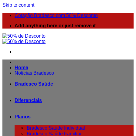
Skip to content
Cotação Bradesco com 50% Desconto
Add anything here or just remove it...
Home
Noticias Bradesco
Bradesco Saúde
Diferenciais
Planos
Bradesco Saúde Individual
Bradesco Saúde Familiar