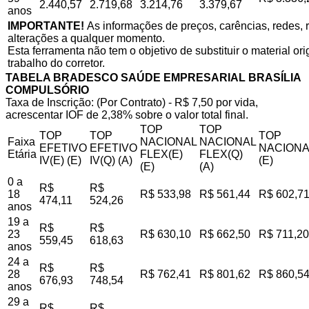
2.440,57
2.719,68
3.214,76
3.379,67
anos
IMPORTANTE!
As informações de preços, carências, redes, r
alterações a qualquer momento.
Esta ferramenta não tem o objetivo de substituir o material o
trabalho do corretor.
TABELA BRADESCO SAÚDE EMPRESARIAL BRASÍLIA
COMPULSÓRIO
Taxa de Inscrição: (Por Contrato) - R$ 7,50 por vida,
acrescentar IOF de 2,38% sobre o valor total final.
TOP
TOP
TOP
TOP
TOP
Faixa
NACIONAL
NACIONAL
EFETIVO
EFETIVO
NACIONA
Etária
FLEX(E)
FLEX(Q)
IV(E) (E)
IV(Q) (A)
(E)
(E)
(A)
0 a
R$
R$
18
R$ 533,98
R$ 561,44
R$ 602,7
474,11
524,26
anos
19 a
R$
R$
23
R$ 630,10
R$ 662,50
R$ 711,20
559,45
618,63
anos
24 a
R$
R$
28
R$ 762,41
R$ 801,62
R$ 860,5
676,93
748,54
anos
29 a
R$
R$