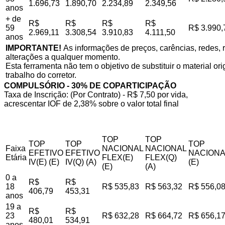
1.696,73
1.890,70
2.234,89
2.349,56
anos
+ de
R$
R$
R$
R$
59
R$ 3.990,
2.969,11
3.308,54
3.910,83
4.111,50
anos
IMPORTANTE!
As informações de preços, carências, redes, r
alterações a qualquer momento.
Esta ferramenta não tem o objetivo de substituir o material o
trabalho do corretor.
COMPULSÓRIO - 30% DE COPARTICIPAÇÃO
Taxa de Inscrição: (Por Contrato) - R$ 7,50 por vida,
acrescentar IOF de 2,38% sobre o valor total final
TOP
TOP
TOP
TOP
TOP
Faixa
NACIONAL
NACIONAL
EFETIVO
EFETIVO
NACIONA
Etária
FLEX(E)
FLEX(Q)
IV(E) (E)
IV(Q) (A)
(E)
(E)
(A)
0 a
R$
R$
18
R$ 535,83
R$ 563,32
R$ 556,0
406,79
453,31
anos
19 a
R$
R$
23
R$ 632,28
R$ 664,72
R$ 656,1
480,01
534,91
anos