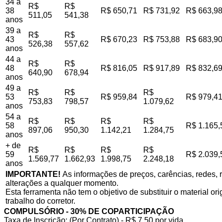
34 a
R$
R$
38
R$ 650,71
R$ 731,92
R$ 663,9
511,05
541,38
anos
39 a
R$
R$
43
R$ 670,23
R$ 753,88
R$ 683,9
526,38
557,62
anos
44 a
R$
R$
48
R$ 816,05
R$ 917,89
R$ 832,6
640,90
678,94
anos
49 a
R$
R$
R$
53
R$ 959,84
R$ 979,4
753,83
798,57
1.079,62
anos
54 a
R$
R$
R$
R$
58
R$ 1.165,
897,06
950,30
1.142,21
1.284,75
anos
+ de
R$
R$
R$
R$
59
R$ 2.039,
1.569,77
1.662,93
1.998,75
2.248,18
anos
IMPORTANTE!
As informações de preços, carências, redes, r
alterações a qualquer momento.
Esta ferramenta não tem o objetivo de substituir o material o
trabalho do corretor.
COMPULSÓRIO - 30% DE COPARTICIPAÇÃO
Taxa de Inscrição: (Por Contrato) - R$ 7,50 por vida,