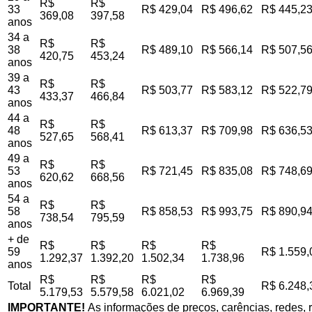
R$
R$
33
R$ 429,04
R$ 496,62
R$ 445,2
369,08
397,58
anos
34 a
R$
R$
38
R$ 489,10
R$ 566,14
R$ 507,5
420,75
453,24
anos
39 a
R$
R$
43
R$ 503,77
R$ 583,12
R$ 522,7
433,37
466,84
anos
44 a
R$
R$
48
R$ 613,37
R$ 709,98
R$ 636,5
527,65
568,41
anos
49 a
R$
R$
53
R$ 721,45
R$ 835,08
R$ 748,6
620,62
668,56
anos
54 a
R$
R$
58
R$ 858,53
R$ 993,75
R$ 890,9
738,54
795,59
anos
+ de
R$
R$
R$
R$
59
R$ 1.559,
1.292,37
1.392,20
1.502,34
1.738,96
anos
R$
R$
R$
R$
Total
R$ 6.248,
5.179,53
5.579,58
6.021,02
6.969,39
IMPORTANTE!
As informações de preços, carências, redes, r