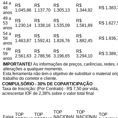
44 a
R$
R$
R$
R$
48
R$ 1.383,
1.045,86
1.137,70
1.305,13
1.344,92
anos
49 a
R$
R$
R$
R$
53
R$ 1.627,
1.230,14
1.338,16
1.535,09
1.581,89
anos
54 a
R$
R$
R$
R$
58
R$ 1.936,
1.463,87
1.592,41
1.826,76
1.882,45
anos
+ de
R$
R$
R$
R$
59
R$ 3.389,
2.561,63
2.786,56
3.196,65
3.294,10
anos
IMPORTANTE!
As informações de preços, carências, redes, r
alterações a qualquer momento.
Esta ferramenta não tem o objetivo de substituir o material o
trabalho do corretor e cliente.
COMPULSÓRIO - 30% DE COPARTICIPAÇÃO
Taxa de Inscrição: (Por Contrato) - R$ 7,50 por vida,
acrescentar IOF de 2,38% sobre o valor total final
TOP
TOP
TOP
TOP
TOP
Faixa
NACIONAL
NACIONAL