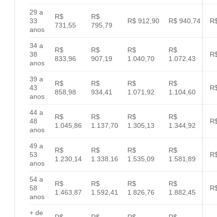
29 a
R$
R$
33
R$ 912,90
R$ 940,74
R$
731,55
795,79
anos
34 a
R$
R$
R$
R$
38
R$
833,96
907,19
1.040,70
1.072,43
anos
39 a
R$
R$
R$
R$
43
R$
858,98
934,41
1.071,92
1.104,60
anos
44 a
R$
R$
R$
R$
48
R$
1.045,86
1.137,70
1.305,13
1.344,92
anos
49 a
R$
R$
R$
R$
53
R$
1.230,14
1.338,16
1.535,09
1.581,89
anos
54 a
R$
R$
R$
R$
58
R$
1.463,87
1.592,41
1.826,76
1.882,45
anos
+ de
R$
R$
R$
R$