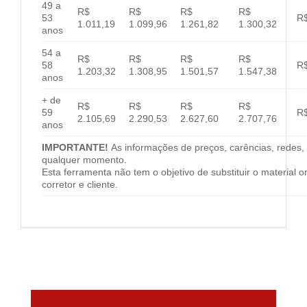
49 a
R$
R$
R$
R$
53
R$
1.011,19
1.099,96
1.261,82
1.300,32
anos
54 a
R$
R$
R$
R$
58
R$
1.203,32
1.308,95
1.501,57
1.547,38
anos
+ de
R$
R$
R$
R$
59
R$
2.105,69
2.290,53
2.627,60
2.707,76
anos
IMPORTANTE!
As informações de preços, carências, redes, 
qualquer momento.
Esta ferramenta não tem o objetivo de substituir o material 
corretor e cliente.