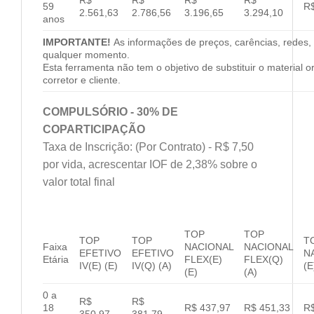
59
R$
2.561,63
2.786,56
3.196,65
3.294,10
anos
IMPORTANTE!
As informações de preços, carências, redes, 
qualquer momento.
Esta ferramenta não tem o objetivo de substituir o material 
corretor e cliente.
COMPULSÓRIO - 30% DE
COPARTICIPAÇÃO
Taxa de Inscrição: (Por Contrato) - R$ 7,50
por vida, acrescentar IOF de 2,38% sobre o
valor total final
TOP
TOP
TOP
TOP
T
Faixa
NACIONAL
NACIONAL
EFETIVO
EFETIVO
N
Etária
FLEX(E)
FLEX(Q)
IV(E) (E)
IV(Q) (A)
(E
(E)
(A)
0 a
R$
R$
18
R$ 437,97
R$ 451,33
R$
350,97
381,79