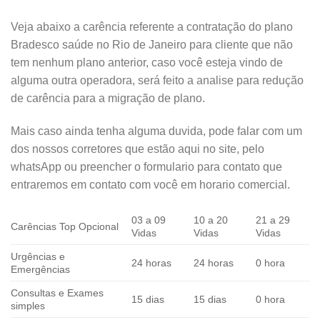
Veja abaixo a carência referente a contratação do plano
Bradesco saúde no Rio de Janeiro para cliente que não
tem nenhum plano anterior, caso você esteja vindo de
alguma outra operadora, será feito a analise para redução
de carência para a migração de plano.
Mais caso ainda tenha alguma duvida, pode falar com um
dos nossos corretores que estão aqui no site, pelo
whatsApp ou preencher o formulario para contato que
entraremos em contato com você em horario comercial.
03 a 09
10 a 20
21 a 29
Carências Top Opcional
Vidas
Vidas
Vidas
Urgências e
24 horas
24 horas
0 hora
Emergências
Consultas e Exames
15 dias
15 dias
0 hora
simples