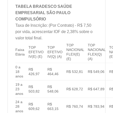
TABELA BRADESCO SAÚDE
EMPRESARIAL SÃO PAULO
COMPULSÓRIO
Taxa de Inscrição: (Por Contrato) - R$ 7,50
por vida, acrescentar IOF de 2,38% sobre o
valor total final.
TOP
TOP
TOP
TOP
T
Faixa
NACIONAL
NACIONAL
EFETIVO
EFETIVO
N
Etária
FLEX(E)
FLEX(Q)
IV(E) (E)
IV(Q) (A)
(E
(E)
(A)
0 a
R$
R$
18
R$ 532,81
R$ 549,06
R$
426,97
464,46
anos
19 a
R$
R$
23
R$ 628,72
R$ 647,89
R$
503,82
548,06
anos
24 a
R$
R$
28
R$ 760,74
R$ 783,94
R$
609,62
663,15
anos