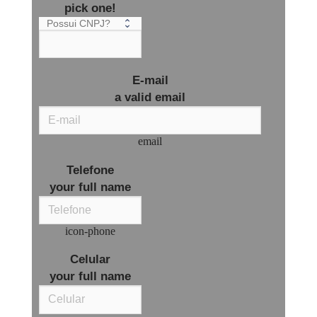
pick one!
E-mail
a valid email
email
Telefone
your full name
icon-phone
Celular
your full name