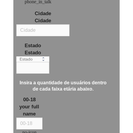
phone_in_talk
Cidade
Cidade
Estado
Estado
Insira a quantidade de usuários dentro
de cada
faixa etária
abaixo.
00-18
your full
name
no-icon