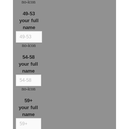
no-icon
49-53
your full
name
no-icon
54-58
your full
name
no-icon
59+
your full
name