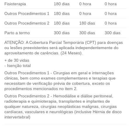
Fisioterapia
180 dias
0 hora
0 hora
Outros Procedimentos 1
180 dias
0 hora
0 hora
Outros Procedimentos 2
180 dias
180 dias
0 hora
Parto a termo
300 dias
300 dias
300 dias
ATENÇÃO: A Cobertura Parcial Temporária (CPT) para doenças
ou lesões preexistentes será aplicada independentemente do
aproveitamento de carências. (24 Meses).
+ de 30 vidas
- Isenção total
Outros Procedimentos 1 - Cirurgias em geral e internações
clinicas, bem como exames complementares e terapias que
necessitam de verificação prévia de cobertura, exceto os
procedimentos mencionados no item 2.
Outros Procedimentos 2 - Hemodiálise e diálise peritoneal,
radioterapia e quimioterapia, transplantes e implantes de
qualquer natureza, cirurgias neoplásticas malignas, cirurgias
cardíacas, vasculares e neurológicas (inclusive Hérnia de disco
intervertebral)