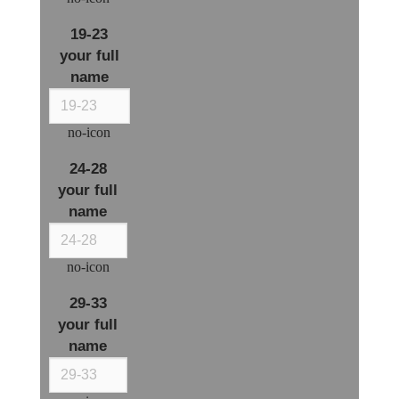
19-23
your full
name
no-icon
24-28
your full
name
no-icon
29-33
your full
name