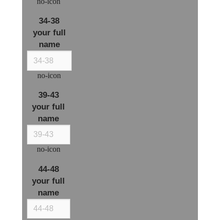
no-icon
34-38
your full
name
no-icon
39-43
your full
name
no-icon
44-48
your full
name