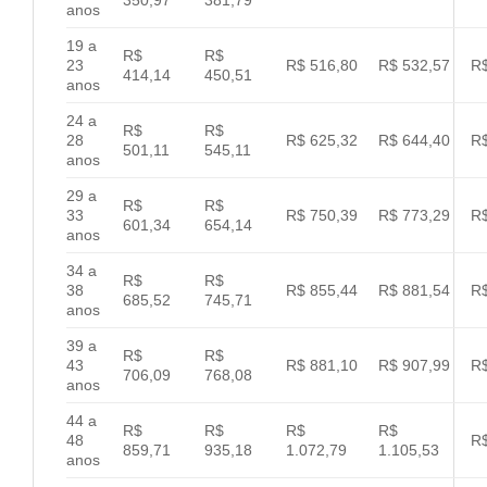
anos
19 a
R$
R$
23
R$ 516,80
R$ 532,57
R$
414,14
450,51
anos
24 a
R$
R$
28
R$ 625,32
R$ 644,40
R$
501,11
545,11
anos
29 a
R$
R$
33
R$ 750,39
R$ 773,29
R$
601,34
654,14
anos
34 a
R$
R$
38
R$ 855,44
R$ 881,54
R$
685,52
745,71
anos
39 a
R$
R$
43
R$ 881,10
R$ 907,99
R$
706,09
768,08
anos
44 a
R$
R$
R$
R$
48
R$
859,71
935,18
1.072,79
1.105,53
anos