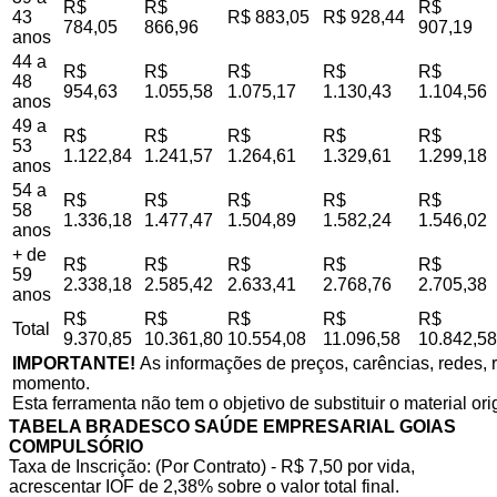
R$
R$
R$
43
R$ 883,05
R$ 928,44
784,05
866,96
907,19
anos
44 a
R$
R$
R$
R$
R$
48
954,63
1.055,58
1.075,17
1.130,43
1.104,56
anos
49 a
R$
R$
R$
R$
R$
53
1.122,84
1.241,57
1.264,61
1.329,61
1.299,18
anos
54 a
R$
R$
R$
R$
R$
58
1.336,18
1.477,47
1.504,89
1.582,24
1.546,02
anos
+ de
R$
R$
R$
R$
R$
59
2.338,18
2.585,42
2.633,41
2.768,76
2.705,38
anos
R$
R$
R$
R$
R$
Total
9.370,85
10.361,80
10.554,08
11.096,58
10.842,58
IMPORTANTE!
As informações de preços, carências, redes, r
momento.
Esta ferramenta não tem o objetivo de substituir o material or
TABELA BRADESCO SAÚDE EMPRESARIAL GOIAS
COMPULSÓRIO
Taxa de Inscrição: (Por Contrato) - R$ 7,50 por vida,
acrescentar IOF de 2,38% sobre o valor total final.