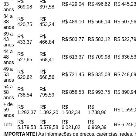
R$
R$
33
R$ 429,04
R$ 496,62
R$ 445,2
369,08
397,58
anos
34 a
R$
R$
38
R$ 489,10
R$ 566,14
R$ 507,5
420,75
453,24
anos
39 a
R$
R$
43
R$ 503,77
R$ 583,12
R$ 522,7
433,37
466,84
anos
44 a
R$
R$
48
R$ 613,37
R$ 709,98
R$ 636,5
527,65
568,41
anos
49 a
R$
R$
53
R$ 721,45
R$ 835,08
R$ 748,6
620,62
668,56
anos
54 a
R$
R$
58
R$ 858,53
R$ 993,75
R$ 890,9
738,54
795,59
anos
+ de
R$
R$
R$
R$
59
R$ 1.559,
1.292,37
1.392,20
1.502,34
1.738,96
anos
R$
R$
R$
R$
Total
R$ 6.248,
5.179,53
5.579,58
6.021,02
6.969,39
IMPORTANTE!
As informações de preços, carências, redes, r