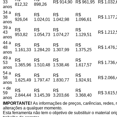
33
R$ 914,90
R$ 961,95
R$ 1.032,
812,32
898,26
anos
34 a
R$
R$
R$
R$
38
R$ 1.177,
926,04
1.024,01
1.042,98
1.096,61
anos
39 a
R$
R$
R$
R$
43
R$ 1.212,
953,82
1.054,73
1.074,27
1.129,51
anos
44 a
R$
R$
R$
R$
48
R$ 1.476,
1.161,33
1.284,20
1.307,99
1.375,25
anos
49 a
R$
R$
R$
R$
53
R$ 1.736,
1.365,96
1.510,48
1.538,46
1.617,57
anos
54 a
R$
R$
R$
R$
58
R$ 2.066,
1.625,49
1.797,47
1.830,77
1.924,91
anos
+ de
R$
R$
R$
R$
59
R$ 3.615,
2.844,44
3.145,39
3.203,66
3.368,40
anos
IMPORTANTE!
As informações de preços, carências, redes, r
alterações a qualquer momento.
Esta ferramenta não tem o objetivo de substituir o material o