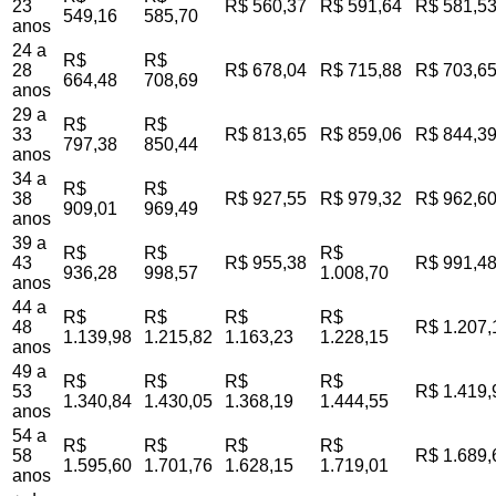
23
R$ 560,37
R$ 591,64
R$ 581,5
549,16
585,70
anos
24 a
R$
R$
28
R$ 678,04
R$ 715,88
R$ 703,6
664,48
708,69
anos
29 a
R$
R$
33
R$ 813,65
R$ 859,06
R$ 844,3
797,38
850,44
anos
34 a
R$
R$
38
R$ 927,55
R$ 979,32
R$ 962,6
909,01
969,49
anos
39 a
R$
R$
R$
43
R$ 955,38
R$ 991,4
936,28
998,57
1.008,70
anos
44 a
R$
R$
R$
R$
48
R$ 1.207,
1.139,98
1.215,82
1.163,23
1.228,15
anos
49 a
R$
R$
R$
R$
53
R$ 1.419,
1.340,84
1.430,05
1.368,19
1.444,55
anos
54 a
R$
R$
R$
R$
58
R$ 1.689,
1.595,60
1.701,76
1.628,15
1.719,01
anos