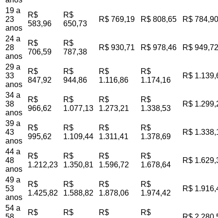
19 a
R$
R$
23
R$ 769,19
R$ 808,65
R$ 784,9
583,96
650,73
anos
24 a
R$
R$
28
R$ 930,71
R$ 978,46
R$ 949,7
706,59
787,38
anos
29 a
R$
R$
R$
R$
33
R$ 1.139,
847,92
944,86
1.116,86
1.174,16
anos
34 a
R$
R$
R$
R$
38
R$ 1.299,
966,62
1.077,13
1.273,21
1.338,53
anos
39 a
R$
R$
R$
R$
43
R$ 1.338,
995,62
1.109,44
1.311,41
1.378,69
anos
44 a
R$
R$
R$
R$
48
R$ 1.629,
1.212,23
1.350,81
1.596,72
1.678,64
anos
49 a
R$
R$
R$
R$
53
R$ 1.916,
1.425,82
1.588,82
1.878,06
1.974,42
anos
54 a
R$
R$
R$
R$
58
R$ 2.280,