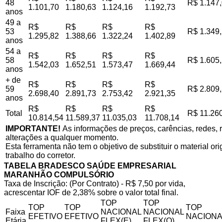
48
R$ 1.147
1.101,70
1.180,63
1.124,16
1.192,73
anos
49 a
R$
R$
R$
R$
53
R$ 1.349
1.295,82
1.388,66
1.322,24
1.402,89
anos
54 a
R$
R$
R$
R$
58
R$ 1.605
1.542,03
1.652,51
1.573,47
1.669,44
anos
+ de
R$
R$
R$
R$
59
R$ 2.809
2.698,40
2.891,73
2.753,42
2.921,35
anos
R$
R$
R$
R$
Total
R$ 11.26
10.814,54
11.589,37
11.035,03
11.708,14
IMPORTANTE!
As informações de preços, carências, redes, r
alterações a qualquer momento.
Esta ferramenta não tem o objetivo de substituir o material o
trabalho do corretor.
TABELA BRADESCO SAÚDE EMPRESARIAL
MARANHÃO COMPULSÓRIO
Taxa de Inscrição: (Por Contrato) - R$ 7,50 por vida,
acrescentar IOF de 2,38% sobre o valor total final.
TOP
TOP
TOP
TOP
TOP
Faixa
NACIONAL
NACIONAL
EFETIVO
EFETIVO
NACIONA
Etária
FLEX(E)
FLEX(Q)