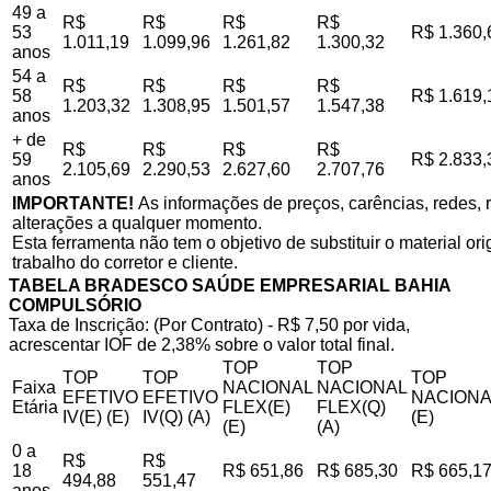
49 a
R$
R$
R$
R$
53
R$ 1.360,
1.011,19
1.099,96
1.261,82
1.300,32
anos
54 a
R$
R$
R$
R$
58
R$ 1.619,
1.203,32
1.308,95
1.501,57
1.547,38
anos
+ de
R$
R$
R$
R$
59
R$ 2.833,
2.105,69
2.290,53
2.627,60
2.707,76
anos
IMPORTANTE!
As informações de preços, carências, redes, r
alterações a qualquer momento.
Esta ferramenta não tem o objetivo de substituir o material o
trabalho do corretor e cliente.
TABELA BRADESCO SAÚDE EMPRESARIAL BAHIA
COMPULSÓRIO
Taxa de Inscrição: (Por Contrato) - R$ 7,50 por vida,
acrescentar IOF de 2,38% sobre o valor total final.
TOP
TOP
TOP
TOP
TOP
Faixa
NACIONAL
NACIONAL
EFETIVO
EFETIVO
NACIONA
Etária
FLEX(E)
FLEX(Q)
IV(E) (E)
IV(Q) (A)
(E)
(E)
(A)
0 a
R$
R$
18
R$ 651,86
R$ 685,30
R$ 665,1
494,88
551,47
anos