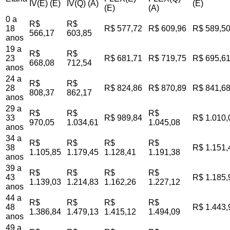
IV(E) (E)
IV(Q) (A)
(E)
(E)
(A)
0 a
R$
R$
18
R$ 577,72
R$ 609,96
R$ 589,5
566,17
603,85
anos
19 a
R$
R$
23
R$ 681,71
R$ 719,75
R$ 695,6
668,08
712,54
anos
24 a
R$
R$
28
R$ 824,86
R$ 870,89
R$ 841,6
808,37
862,17
anos
29 a
R$
R$
R$
33
R$ 989,84
R$ 1.010,
970,05
1.034,61
1.045,08
anos
34 a
R$
R$
R$
R$
38
R$ 1.151,
1.105,85
1.179,45
1.128,41
1.191,38
anos
39 a
R$
R$
R$
R$
43
R$ 1.185,
1.139,03
1.214,83
1.162,26
1.227,12
anos
44 a
R$
R$
R$
R$
48
R$ 1.443,
1.386,84
1.479,13
1.415,12
1.494,09
anos
49 a