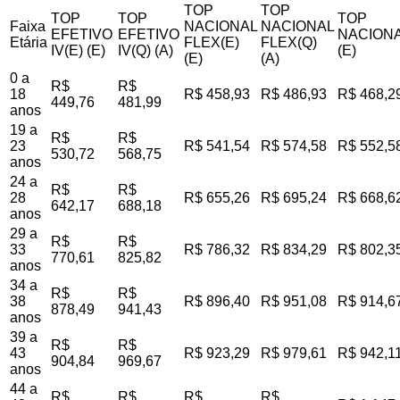
TOP
TOP
TOP
TOP
TOP
Faixa
NACIONAL
NACIONAL
EFETIVO
EFETIVO
NACIONA
Etária
FLEX(E)
FLEX(Q)
IV(E) (E)
IV(Q) (A)
(E)
(E)
(A)
0 a
R$
R$
18
R$ 458,93
R$ 486,93
R$ 468,2
449,76
481,99
anos
19 a
R$
R$
23
R$ 541,54
R$ 574,58
R$ 552,5
530,72
568,75
anos
24 a
R$
R$
28
R$ 655,26
R$ 695,24
R$ 668,6
642,17
688,18
anos
29 a
R$
R$
33
R$ 786,32
R$ 834,29
R$ 802,3
770,61
825,82
anos
34 a
R$
R$
38
R$ 896,40
R$ 951,08
R$ 914,6
878,49
941,43
anos
39 a
R$
R$
43
R$ 923,29
R$ 979,61
R$ 942,1
904,84
969,67
anos
44 a
R$
R$
R$
R$