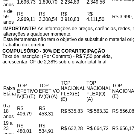
1.696,73
1.890,70
2.234,89
2.349,56
anos
+ de
R$
R$
R$
R$
59
R$ 3.990,
2.969,11
3.308,54
3.910,83
4.111,50
anos
IMPORTANTE!
As informações de preços, carências, redes, r
alterações a qualquer momento.
Esta ferramenta não tem o objetivo de substituir o material o
trabalho do corretor.
COMPULSÓRIO - 30% DE COPARTICIPAÇÃO
Taxa de Inscrição: (Por Contrato) - R$ 7,50 por vida,
acrescentar IOF de 2,38% sobre o valor total final
TOP
TOP
TOP
TOP
TOP
Faixa
NACIONAL
NACIONAL
EFETIVO
EFETIVO
NACIONA
Etária
FLEX(E)
FLEX(Q)
IV(E) (E)
IV(Q) (A)
(E)
(E)
(A)
0 a
R$
R$
18
R$ 535,83
R$ 563,32
R$ 556,0
406,79
453,31
anos
19 a
R$
R$
23
R$ 632,28
R$ 664,72
R$ 656,1
480,01
534,91
anos