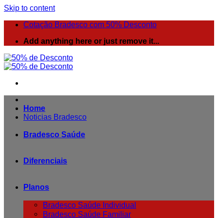
Skip to content
Cotação Bradesco com 50% Desconto
Add anything here or just remove it...
Home
Noticias Bradesco
Bradesco Saúde
Diferenciais
Planos
Bradesco Saúde Individual
Bradesco Saúde Familiar