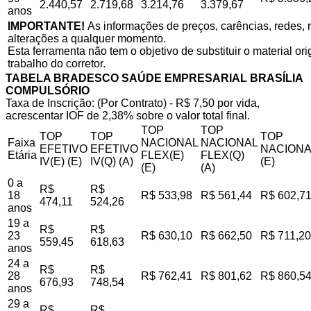
2.440,57
2.719,68
3.214,76
3.379,67
anos
IMPORTANTE!
As informações de preços, carências, redes, r
alterações a qualquer momento.
Esta ferramenta não tem o objetivo de substituir o material o
trabalho do corretor.
TABELA BRADESCO SAÚDE EMPRESARIAL BRASÍLIA
COMPULSÓRIO
Taxa de Inscrição: (Por Contrato) - R$ 7,50 por vida,
acrescentar IOF de 2,38% sobre o valor total final.
TOP
TOP
TOP
TOP
TOP
Faixa
NACIONAL
NACIONAL
EFETIVO
EFETIVO
NACIONA
Etária
FLEX(E)
FLEX(Q)
IV(E) (E)
IV(Q) (A)
(E)
(E)
(A)
0 a
R$
R$
18
R$ 533,98
R$ 561,44
R$ 602,7
474,11
524,26
anos
19 a
R$
R$
23
R$ 630,10
R$ 662,50
R$ 711,20
559,45
618,63
anos
24 a
R$
R$
28
R$ 762,41
R$ 801,62
R$ 860,5
676,93
748,54
anos
29 a
R$
R$