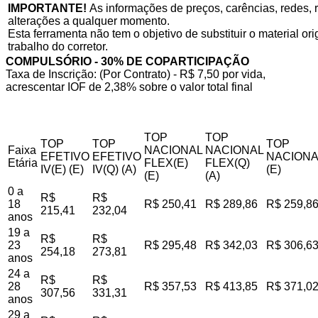
IMPORTANTE!
As informações de preços, carências, redes, r
alterações a qualquer momento.
Esta ferramenta não tem o objetivo de substituir o material o
trabalho do corretor.
COMPULSÓRIO - 30% DE COPARTICIPAÇÃO
Taxa de Inscrição: (Por Contrato) - R$ 7,50 por vida,
acrescentar IOF de 2,38% sobre o valor total final
TOP
TOP
TOP
TOP
TOP
Faixa
NACIONAL
NACIONAL
EFETIVO
EFETIVO
NACIONA
Etária
FLEX(E)
FLEX(Q)
IV(E) (E)
IV(Q) (A)
(E)
(E)
(A)
0 a
R$
R$
18
R$ 250,41
R$ 289,86
R$ 259,8
215,41
232,04
anos
19 a
R$
R$
23
R$ 295,48
R$ 342,03
R$ 306,6
254,18
273,81
anos
24 a
R$
R$
28
R$ 357,53
R$ 413,85
R$ 371,0
307,56
331,31
anos
29 a