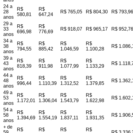
24 a
R$
R$
28
R$ 765,05
R$ 804,30
R$ 793,9
580,81
647,24
anos
29 a
R$
R$
33
R$ 918,07
R$ 965,17
R$ 952,7
696,98
776,69
anos
34 a
R$
R$
R$
R$
38
R$ 1.086,
794,55
885,42
1.046,59
1.100,28
anos
39 a
R$
R$
R$
R$
43
R$ 1.118,
818,39
911,98
1.077,99
1.133,29
anos
44 a
R$
R$
R$
R$
48
R$ 1.362,
996,44
1.110,39
1.312,52
1.379,85
anos
49 a
R$
R$
R$
R$
53
R$ 1.602,
1.172,01
1.306,04
1.543,79
1.622,98
anos
54 a
R$
R$
R$
R$
58
R$ 1.906,
1.394,69
1.554,19
1.837,11
1.931,35
anos
+ de
R$
R$
R$
R$
59
R$ 3.336,