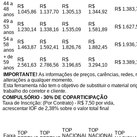
44 a
R$
R$
R$
R$
48
R$ 1.383,
1.045,86
1.137,70
1.305,13
1.344,92
anos
49 a
R$
R$
R$
R$
53
R$ 1.627,
1.230,14
1.338,16
1.535,09
1.581,89
anos
54 a
R$
R$
R$
R$
58
R$ 1.936,
1.463,87
1.592,41
1.826,76
1.882,45
anos
+ de
R$
R$
R$
R$
59
R$ 3.389,
2.561,63
2.786,56
3.196,65
3.294,10
anos
IMPORTANTE!
As informações de preços, carências, redes, r
alterações a qualquer momento.
Esta ferramenta não tem o objetivo de substituir o material o
trabalho do corretor e cliente.
COMPULSÓRIO - 30% DE COPARTICIPAÇÃO
Taxa de Inscrição: (Por Contrato) - R$ 7,50 por vida,
acrescentar IOF de 2,38% sobre o valor total final
TOP
TOP
TOP
TOP
TOP
Faixa
NACIONAL
NACIONAL