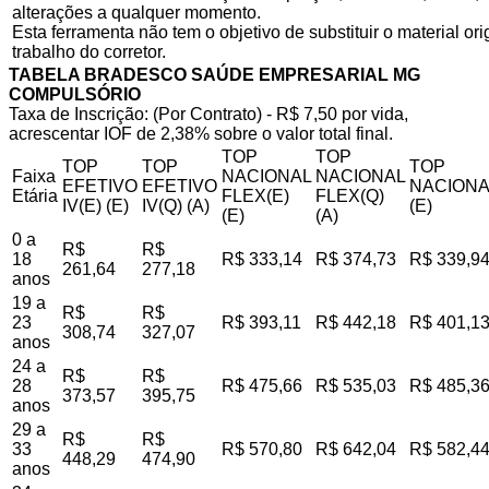
alterações a qualquer momento.
Esta ferramenta não tem o objetivo de substituir o material o
trabalho do corretor.
TABELA BRADESCO SAÚDE EMPRESARIAL MG
COMPULSÓRIO
Taxa de Inscrição: (Por Contrato) - R$ 7,50 por vida,
acrescentar IOF de 2,38% sobre o valor total final.
TOP
TOP
TOP
TOP
TOP
Faixa
NACIONAL
NACIONAL
EFETIVO
EFETIVO
NACIONA
Etária
FLEX(E)
FLEX(Q)
IV(E) (E)
IV(Q) (A)
(E)
(E)
(A)
0 a
R$
R$
18
R$ 333,14
R$ 374,73
R$ 339,9
261,64
277,18
anos
19 a
R$
R$
23
R$ 393,11
R$ 442,18
R$ 401,1
308,74
327,07
anos
24 a
R$
R$
28
R$ 475,66
R$ 535,03
R$ 485,3
373,57
395,75
anos
29 a
R$
R$
33
R$ 570,80
R$ 642,04
R$ 582,4
448,29
474,90
anos