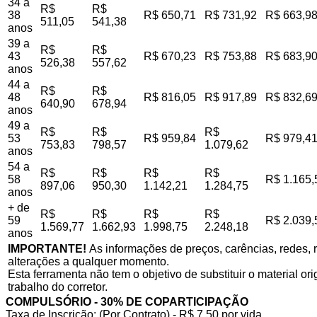
34 a
R$
R$
38
R$ 650,71
R$ 731,92
R$ 663,9
511,05
541,38
anos
39 a
R$
R$
43
R$ 670,23
R$ 753,88
R$ 683,9
526,38
557,62
anos
44 a
R$
R$
48
R$ 816,05
R$ 917,89
R$ 832,6
640,90
678,94
anos
49 a
R$
R$
R$
53
R$ 959,84
R$ 979,4
753,83
798,57
1.079,62
anos
54 a
R$
R$
R$
R$
58
R$ 1.165,
897,06
950,30
1.142,21
1.284,75
anos
+ de
R$
R$
R$
R$
59
R$ 2.039,
1.569,77
1.662,93
1.998,75
2.248,18
anos
IMPORTANTE!
As informações de preços, carências, redes, r
alterações a qualquer momento.
Esta ferramenta não tem o objetivo de substituir o material o
trabalho do corretor.
COMPULSÓRIO - 30% DE COPARTICIPAÇÃO
Taxa de Inscrição: (Por Contrato) - R$ 7,50 por vida,