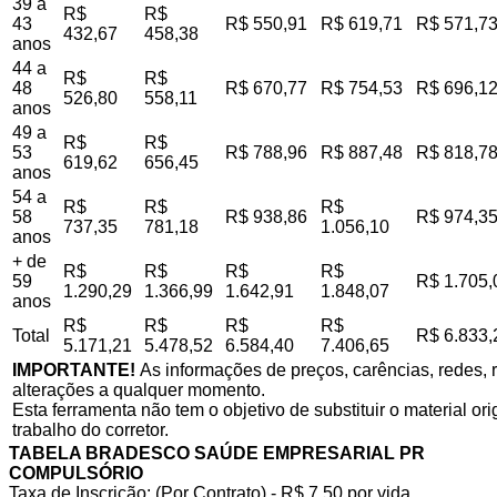
39 a
R$
R$
43
R$ 550,91
R$ 619,71
R$ 571,7
432,67
458,38
anos
44 a
R$
R$
48
R$ 670,77
R$ 754,53
R$ 696,1
526,80
558,11
anos
49 a
R$
R$
53
R$ 788,96
R$ 887,48
R$ 818,7
619,62
656,45
anos
54 a
R$
R$
R$
58
R$ 938,86
R$ 974,3
737,35
781,18
1.056,10
anos
+ de
R$
R$
R$
R$
59
R$ 1.705,
1.290,29
1.366,99
1.642,91
1.848,07
anos
R$
R$
R$
R$
Total
R$ 6.833,
5.171,21
5.478,52
6.584,40
7.406,65
IMPORTANTE!
As informações de preços, carências, redes, r
alterações a qualquer momento.
Esta ferramenta não tem o objetivo de substituir o material o
trabalho do corretor.
TABELA BRADESCO SAÚDE EMPRESARIAL PR
COMPULSÓRIO
Taxa de Inscrição: (Por Contrato) - R$ 7,50 por vida,