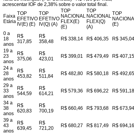
acrescentar IOF de 2,38% sobre o valor total final.
TOP
TOP
TOP
TOP
TOP
Faixa
NACIONAL
NACIONAL
EFETIVO
EFETIVO
NACIONA
Etária
FLEX(E)
FLEX(Q)
IV(E) (E)
IV(Q) (A)
(E)
(E)
(A)
0 a
R$
R$
18
R$ 338,14
R$ 406,35
R$ 345,0
317,85
358,48
anos
19 a
R$
R$
23
R$ 399,01
R$ 479,49
R$ 407,1
375,06
423,01
anos
24 a
R$
R$
28
R$ 482,80
R$ 580,18
R$ 492,6
453,82
511,84
anos
29 a
R$
R$
33
R$ 579,36
R$ 696,22
R$ 591,1
544,59
614,21
anos
34 a
R$
R$
38
R$ 660,46
R$ 793,68
R$ 673,9
620,83
700,19
anos
39 a
R$
R$
43
R$ 680,27
R$ 817,49
R$ 694,1
639,45
721,20
anos