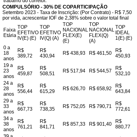
trabalho do corretor.
COMPULSÓRIO - 30% DE COPARTICIPAÇÃO
Setembro 2023 - Taxa de Inscrição: (Por Contrato) - R$ 7,50
por vida, acrescentar IOF de 2,38% sobre o valor total final
TOP
TOP
TOP
TOP
TOP
Faixa
NACIONAL
NACIONAL
EFETIVO
EFETIVO
IDEAL
Etária
FLEX(E)
FLEX(Q)
IV(E) (E)
IV(Q) (A)
1(E) (E)
(E)
(A)
0 a
R$
R$
R$
18
R$ 438,93
R$ 461,50
389,72
430,94
450,93
anos
19 a
R$
R$
R$
23
R$ 517,94
R$ 544,57
459,87
508,51
532,10
anos
24 a
R$
R$
R$
28
R$ 626,70
R$ 658,92
556,44
615,29
643,84
anos
29 a
R$
R$
R$
33
R$ 752,05
R$ 790,71
667,73
738,35
772,61
anos
34 a
R$
R$
R$
38
R$ 857,33
R$ 901,40
761,21
841,71
880,77
anos
39 a