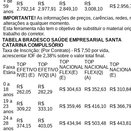
+ de
R$
R$
R$
R$
59
R$ 2.956,
2.792,14
2.977,91
2.849,10
3.008,10
anos
IMPORTANTE!
As informações de preços, carências, redes, r
alterações a qualquer momento.
Esta ferramenta não tem o objetivo de substituir o material o
trabalho do corretor.
TABELA BRADESCO SAÚDE EMPRESARIAL SANTA
CATARINA COMPULSÓRIO
Taxa de Inscrição: (Por Contrato) - R$ 7,50 por vida,
acrescentar IOF de 2,38% sobre o valor total final.
TOP
TOP
TOP
TOP
TOP
Faixa
NACIONAL
NACIONAL
EFETIVO
EFETIVO
NACIONA
Etária
FLEX(E)
FLEX(Q)
IV(E) (E)
IV(Q) (A)
(E)
(E)
(A)
0 a
R$
R$
18
R$ 304,63
R$ 352,63
R$ 310,8
262,05
282,29
anos
19 a
R$
R$
23
R$ 359,46
R$ 416,10
R$ 366,7
309,22
333,10
anos
24 a
R$
R$
28
R$ 434,94
R$ 503,48
R$ 443,8
374,15
403,05
anos