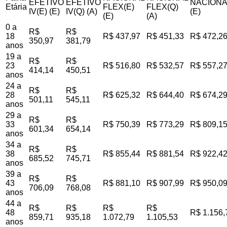
EFETIVO
EFETIVO
NACIONA
Etária
FLEX(E)
FLEX(Q)
IV(E) (E)
IV(Q) (A)
(E)
(E)
(A)
0 a
R$
R$
18
R$ 437,97
R$ 451,33
R$ 472,2
350,97
381,79
anos
19 a
R$
R$
23
R$ 516,80
R$ 532,57
R$ 557,2
414,14
450,51
anos
24 a
R$
R$
28
R$ 625,32
R$ 644,40
R$ 674,2
501,11
545,11
anos
29 a
R$
R$
33
R$ 750,39
R$ 773,29
R$ 809,1
601,34
654,14
anos
34 a
R$
R$
38
R$ 855,44
R$ 881,54
R$ 922,4
685,52
745,71
anos
39 a
R$
R$
43
R$ 881,10
R$ 907,99
R$ 950,0
706,09
768,08
anos
44 a
R$
R$
R$
R$
48
R$ 1.156,
859,71
935,18
1.072,79
1.105,53
anos