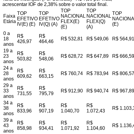
acrescentar IOF de 2,38% sobre o valor total final.
TOP
TOP
TOP
TOP
TOP
Faixa
NACIONAL
NACIONAL
EFETIVO
EFETIVO
NACIONA
Etária
FLEX(E)
FLEX(Q)
IV(E) (E)
IV(Q) (A)
(E)
(E)
(A)
0 a
R$
R$
18
R$ 532,81
R$ 549,06
R$ 564,9
426,97
464,46
anos
19 a
R$
R$
23
R$ 628,72
R$ 647,89
R$ 666,5
503,82
548,06
anos
24 a
R$
R$
28
R$ 760,74
R$ 783,94
R$ 806,5
609,62
663,15
anos
29 a
R$
R$
33
R$ 912,90
R$ 940,74
R$ 967,8
731,55
795,79
anos
34 a
R$
R$
R$
R$
38
R$ 1.103,
833,96
907,19
1.040,70
1.072,43
anos
39 a
R$
R$
R$
R$
43
R$ 1.136,
858,98
934,41
1.071,92
1.104,60
anos