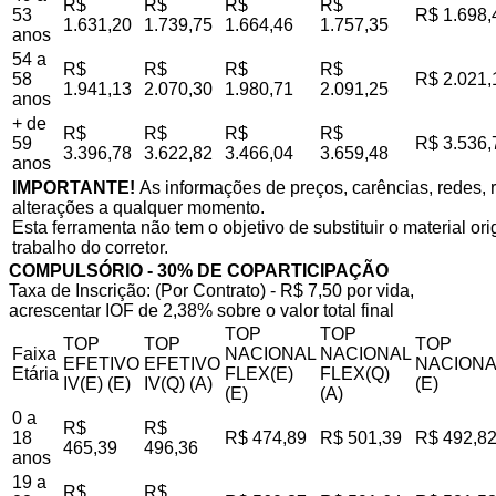
R$
R$
R$
R$
53
R$ 1.698,
1.631,20
1.739,75
1.664,46
1.757,35
anos
54 a
R$
R$
R$
R$
58
R$ 2.021,
1.941,13
2.070,30
1.980,71
2.091,25
anos
+ de
R$
R$
R$
R$
59
R$ 3.536,
3.396,78
3.622,82
3.466,04
3.659,48
anos
IMPORTANTE!
As informações de preços, carências, redes, r
alterações a qualquer momento.
Esta ferramenta não tem o objetivo de substituir o material o
trabalho do corretor.
COMPULSÓRIO - 30% DE COPARTICIPAÇÃO
Taxa de Inscrição: (Por Contrato) - R$ 7,50 por vida,
acrescentar IOF de 2,38% sobre o valor total final
TOP
TOP
TOP
TOP
TOP
Faixa
NACIONAL
NACIONAL
EFETIVO
EFETIVO
NACIONA
Etária
FLEX(E)
FLEX(Q)
IV(E) (E)
IV(Q) (A)
(E)
(E)
(A)
0 a
R$
R$
18
R$ 474,89
R$ 501,39
R$ 492,8
465,39
496,36
anos
19 a
R$
R$