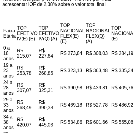
acrescentar IOF de 2,38% sobre o valor total final
TOP
TOP
TOP
TOP
TOP
Faixa
NACIONAL
NACIONAL
EFETIVO
EFETIVO
NACIONA
Etária
FLEX(E)
FLEX(Q)
IV(E) (E)
IV(Q) (A)
(E)
(E)
(A)
0 a
R$
R$
18
R$ 273,84
R$ 308,03
R$ 284,1
215,07
227,84
anos
19 a
R$
R$
23
R$ 323,13
R$ 363,48
R$ 335,3
253,78
268,85
anos
24 a
R$
R$
28
R$ 390,98
R$ 439,81
R$ 405,7
307,07
325,31
anos
29 a
R$
R$
33
R$ 469,18
R$ 527,78
R$ 486,9
368,49
390,38
anos
34 a
R$
R$
38
R$ 534,86
R$ 601,66
R$ 555,0
420,07
445,03
anos