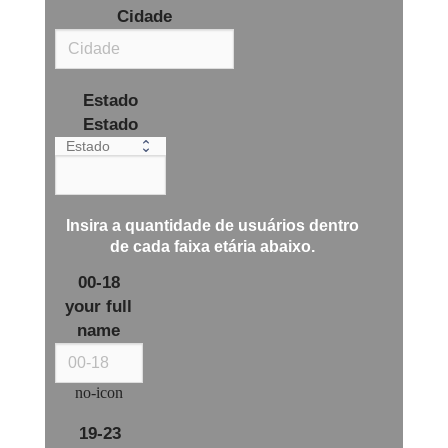
Cidade
Estado
Estado
Insira a quantidade de usuários dentro
de cada
faixa etária
abaixo.
00-18
your full
name
no-icon
19-23