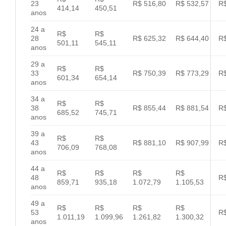
23
R$ 516,80
R$ 532,57
R$
414,14
450,51
anos
24 a
R$
R$
28
R$ 625,32
R$ 644,40
R$
501,11
545,11
anos
29 a
R$
R$
33
R$ 750,39
R$ 773,29
R$
601,34
654,14
anos
34 a
R$
R$
38
R$ 855,44
R$ 881,54
R$
685,52
745,71
anos
39 a
R$
R$
43
R$ 881,10
R$ 907,99
R$
706,09
768,08
anos
44 a
R$
R$
R$
R$
48
R$
859,71
935,18
1.072,79
1.105,53
anos
49 a
R$
R$
R$
R$
53
R$
1.011,19
1.099,96
1.261,82
1.300,32
anos