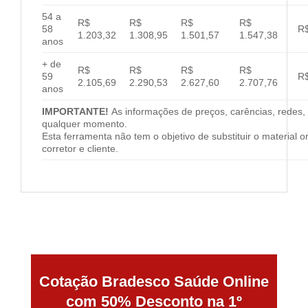
54 a
R$
R$
R$
R$
58
R$
1.203,32
1.308,95
1.501,57
1.547,38
anos
+ de
R$
R$
R$
R$
59
R$
2.105,69
2.290,53
2.627,60
2.707,76
anos
IMPORTANTE!
As informações de preços, carências, redes, 
qualquer momento.
Esta ferramenta não tem o objetivo de substituir o material 
corretor e cliente.
Cotação Bradesco Saúde Online
com 50% Desconto na 1º