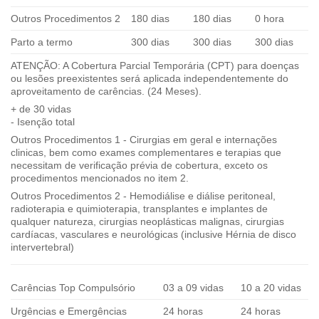
Outros Procedimentos 2
180 dias
180 dias
0 hora
Parto a termo
300 dias
300 dias
300 dias
ATENÇÃO: A Cobertura Parcial Temporária (CPT) para doenças
ou lesões preexistentes será aplicada independentemente do
aproveitamento de carências. (24 Meses).
+ de 30 vidas
- Isenção total
Outros Procedimentos 1 - Cirurgias em geral e internações
clinicas, bem como exames complementares e terapias que
necessitam de verificação prévia de cobertura, exceto os
procedimentos mencionados no item 2.
Outros Procedimentos 2 - Hemodiálise e diálise peritoneal,
radioterapia e quimioterapia, transplantes e implantes de
qualquer natureza, cirurgias neoplásticas malignas, cirurgias
cardíacas, vasculares e neurológicas (inclusive Hérnia de disco
intervertebral)
Carências Top Compulsório
03 a 09 vidas
10 a 20 vidas
Urgências e Emergências
24 horas
24 horas