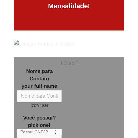
Mensalidade!
1
Step 1
Nome para
Contato
your full name
icon-user
Você possui?
pick one!