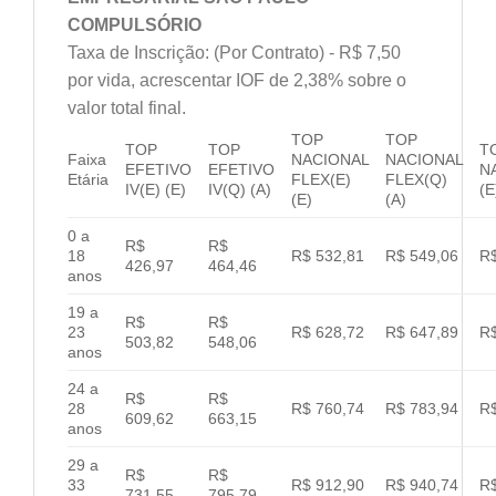
COMPULSÓRIO
Taxa de Inscrição: (Por Contrato) - R$ 7,50
por vida, acrescentar IOF de 2,38% sobre o
valor total final.
TOP
TOP
TOP
TOP
T
Faixa
NACIONAL
NACIONAL
EFETIVO
EFETIVO
N
Etária
FLEX(E)
FLEX(Q)
IV(E) (E)
IV(Q) (A)
(E
(E)
(A)
0 a
R$
R$
18
R$ 532,81
R$ 549,06
R$
426,97
464,46
anos
19 a
R$
R$
23
R$ 628,72
R$ 647,89
R$
503,82
548,06
anos
24 a
R$
R$
28
R$ 760,74
R$ 783,94
R$
609,62
663,15
anos
29 a
R$
R$
33
R$ 912,90
R$ 940,74
R$
731,55
795,79