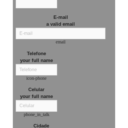
E-mail
a valid email
email
Telefone
your full name
icon-phone
Celular
your full name
phone_in_talk
Cidade