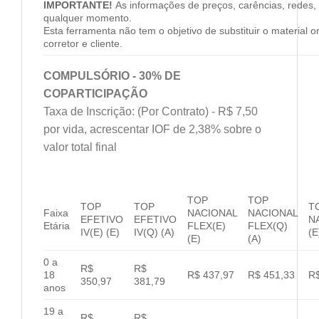
IMPORTANTE!
As informações de preços, carências, redes, 
qualquer momento.
Esta ferramenta não tem o objetivo de substituir o material 
corretor e cliente.
COMPULSÓRIO - 30% DE
COPARTICIPAÇÃO
Taxa de Inscrição: (Por Contrato) - R$ 7,50
por vida, acrescentar IOF de 2,38% sobre o
valor total final
TOP
TOP
TOP
TOP
T
Faixa
NACIONAL
NACIONAL
EFETIVO
EFETIVO
N
Etária
FLEX(E)
FLEX(Q)
IV(E) (E)
IV(Q) (A)
(E
(E)
(A)
0 a
R$
R$
18
R$ 437,97
R$ 451,33
R$
350,97
381,79
anos
19 a
R$
R$