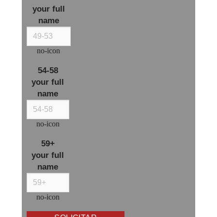
your full
name
no-icon
54-58
your full
name
no-icon
59+
your full
name
no-icon