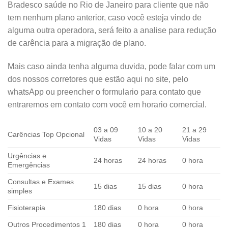
Bradesco saúde no Rio de Janeiro para cliente que não
tem nenhum plano anterior, caso você esteja vindo de
alguma outra operadora, será feito a analise para redução
de carência para a migração de plano.
Mais caso ainda tenha alguma duvida, pode falar com um
dos nossos corretores que estão aqui no site, pelo
whatsApp ou preencher o formulario para contato que
entraremos em contato com você em horario comercial.
03 a 09
10 a 20
21 a 29
Carências Top Opcional
Vidas
Vidas
Vidas
Urgências e
24 horas
24 horas
0 hora
Emergências
Consultas e Exames
15 dias
15 dias
0 hora
simples
Fisioterapia
180 dias
0 hora
0 hora
Outros Procedimentos 1
180 dias
0 hora
0 hora