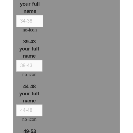
your full
name
no-icon
39-43
your full
name
no-icon
44-48
your full
name
no-icon
49-53