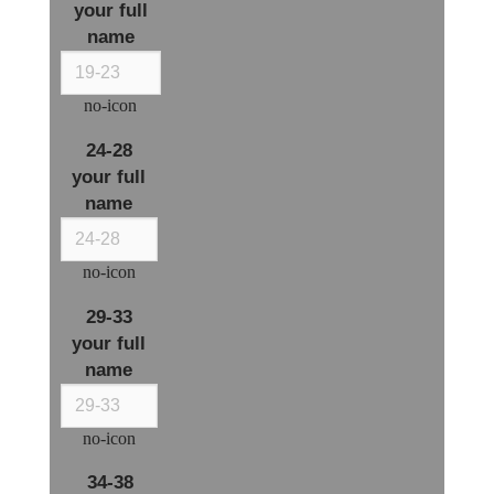
your full
name
no-icon
24-28
your full
name
no-icon
29-33
your full
name
no-icon
34-38