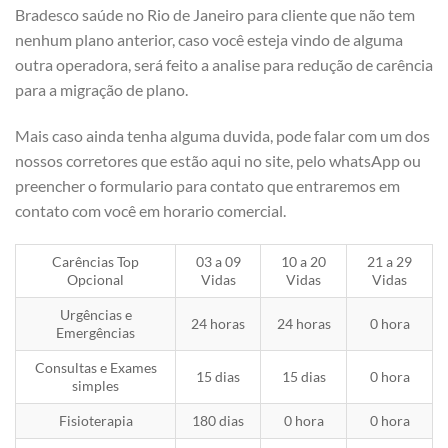
Bradesco saúde no Rio de Janeiro para cliente que não tem
nenhum plano anterior, caso você esteja vindo de alguma
outra operadora, será feito a analise para redução de carência
para a migração de plano.
Mais caso ainda tenha alguma duvida, pode falar com um dos
nossos corretores que estão aqui no site, pelo whatsApp ou
preencher o formulario para contato que entraremos em
contato com você em horario comercial.
Carências Top
03 a 09
10 a 20
21 a 29
Opcional
Vidas
Vidas
Vidas
Urgências e
24 horas
24 horas
0 hora
Emergências
Consultas e Exames
15 dias
15 dias
0 hora
simples
Fisioterapia
180 dias
0 hora
0 hora