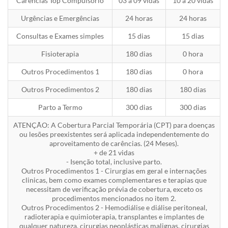
Carências Top Compulsório
03 a 09 vidas
10 a 20 vidas
Urgências e Emergências
24 horas
24 horas
Consultas e Exames simples
15 dias
15 dias
Fisioterapia
180 dias
0 hora
Outros Procedimentos 1
180 dias
0 hora
Outros Procedimentos 2
180 dias
180 dias
Parto a Termo
300 dias
300 dias
ATENÇÃO: A Cobertura Parcial Temporária (CPT) para doenças
ou lesões preexistentes será aplicada independentemente do
aproveitamento de carências. (24 Meses).
+ de 21 vidas
- Isenção total, inclusive parto.
Outros Procedimentos 1 - Cirurgias em geral e internações
clinicas, bem como exames complementares e terapias que
necessitam de verificação prévia de cobertura, exceto os
procedimentos mencionados no item 2.
Outros Procedimentos 2 - Hemodiálise e diálise peritoneal,
radioterapia e quimioterapia, transplantes e implantes de
qualquer natureza, cirurgias neoplásticas malignas, cirurgias