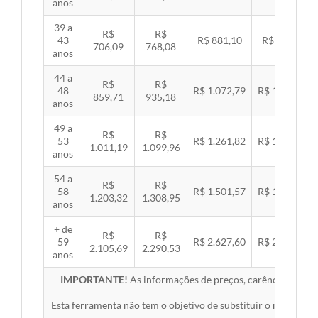
anos
39 a
R$
R$
43
R$ 881,10
R$ 907,99
706,09
768,08
anos
44 a
R$
R$
48
R$ 1.072,79
R$ 1.105,53
859,71
935,18
anos
49 a
R$
R$
53
R$ 1.261,82
R$ 1.300,32
1.011,19
1.099,96
anos
54 a
R$
R$
58
R$ 1.501,57
R$ 1.547,38
1.203,32
1.308,95
anos
+ de
R$
R$
59
R$ 2.627,60
R$ 2.707,76
2.105,69
2.290,53
anos
IMPORTANTE!
As informações de preços, carências, redes,
Esta ferramenta não tem o objetivo de substituir o material 