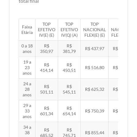
total final
TOP
TOP
TOP
TOP
Faixa
EFETIVO
EFETIVO
NACIONAL
NACIONAL
Etária
IV(E) (E)
IV(Q) (A)
FLEX(E) (E)
FLEX(Q) (A)
0 a 18
R$
R$
R$ 437,97
R$ 451,33
anos
350,97
381,79
19 a
R$
R$
23
R$ 516,80
R$ 532,57
414,14
450,51
anos
24 a
R$
R$
28
R$ 625,32
R$ 644,40
501,11
545,11
anos
29 a
R$
R$
33
R$ 750,39
R$ 773,29
601,34
654,14
anos
34 a
R$
R$
38
R$ 855,44
R$ 881,54
685,52
745,71