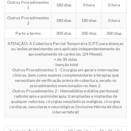
Outros Procedimentos
180 dias
0 hora
0 hora
1
Outros Procedimentos
180 dias
180 dias
0 hora
2
Parto a termo
300 dias
300 dias
300 dias
ATENÇÃO: A Cobertura Parcial Temporária (CPT) para doenças
ou lesões preexistentes será aplicada independentemente do
aproveitamento de carências. (24 Meses).
+ de 30 vidas
- Isenção total
Outros Procedimentos 1 - Cirurgias em geral e internações
clinicas, bem como exames complementares e terapias que
necessitam de verificação prévia de cobertura, exceto os
procedimentos mencionados no item 2.
Outros Procedimentos 2 - Hemodiálise e diálise peritoneal,
radioterapia e quimioterapia, transplantes e implantes de
qualquer natureza, cirurgias neoplásticas malignas, cirurgias
cardíacas, vasculares e neurológicas (inclusive Hérnia de disco
intervertebral)