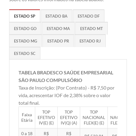
ESTADO SP
ESTADO BA
ESTADO DF
ESTADO GO
ESTADO MA
ESTADO MT
ESTADO MG
ESTADO PR
ESTADO RJ
ESTADO SC
TABELA BRADESCO SAÚDE EMPRESARIAL
SÃO PAULO COMPULSÓRIO
Taxa de Inscrição: (Por Contrato) - R$ 7,50 por
vida, acrescentar IOF de 2,38% sobre o valor
total final.
TOP
TOP
TOP
TOP
Faixa
EFETIVO
EFETIVO
NACIONAL
NACIONAL
Etária
IV(E) (E)
IV(Q) (A)
FLEX(E) (E)
FLEX(Q) (A)
0 a 18
R$
R$