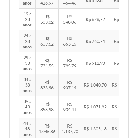
R$ 532,81
R$ 549,06
anos
426,97
464,46
19 a
R$
R$
23
R$ 628,72
R$ 647,89
503,82
548,06
anos
24 a
R$
R$
28
R$ 760,74
R$ 783,94
609,62
663,15
anos
29 a
R$
R$
33
R$ 912,90
R$ 940,74
731,55
795,79
anos
34 a
R$
R$
38
R$ 1.040,70
R$ 1.072,43
833,96
907,19
anos
39 a
R$
R$
43
R$ 1.071,92
R$ 1.104,60
858,98
934,41
anos
44 a
R$
R$
48
R$ 1.305,13
R$ 1.344,92
1.045,86
1.137,70
anos