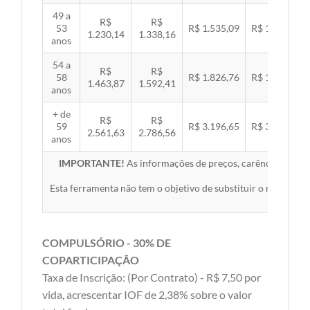
49 a
R$
R$
53
R$ 1.535,09
R$ 1.581,89
1.230,14
1.338,16
anos
54 a
R$
R$
58
R$ 1.826,76
R$ 1.882,45
1.463,87
1.592,41
anos
+ de
R$
R$
59
R$ 3.196,65
R$ 3.294,10
2.561,63
2.786,56
anos
IMPORTANTE!
As informações de preços, carências, redes,
Esta ferramenta não tem o objetivo de substituir o material 
COMPULSÓRIO - 30% DE
COPARTICIPAÇÃO
Taxa de Inscrição: (Por Contrato) - R$ 7,50 por
vida, acrescentar IOF de 2,38% sobre o valor