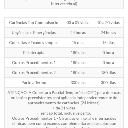
intervertebral)
Carências Top Compulsório
03 a 09 vidas
10 a 20 vidas
Urgências e Emergências
24 horas
24 horas
Consultas e Exames simples
15 dias
15 dias
Fisioterapia
180 dias
0 hora
Outros Procedimentos 1
180 dias
0 hora
Outros Procedimentos 2
180 dias
180 dias
Parto a Termo
300 dias
300 dias
ATENÇÃO: A Cobertura Parcial Temporária (CPT) para doenças
ou lesões preexistentes será aplicada independentemente do
aproveitamento de carências. (24 Meses).
+ de 21 vidas
- Isenção total, inclusive parto.
Outros Procedimentos 1 - Cirurgias em geral e internações
clinicas, bem como exames complementares e terapias que