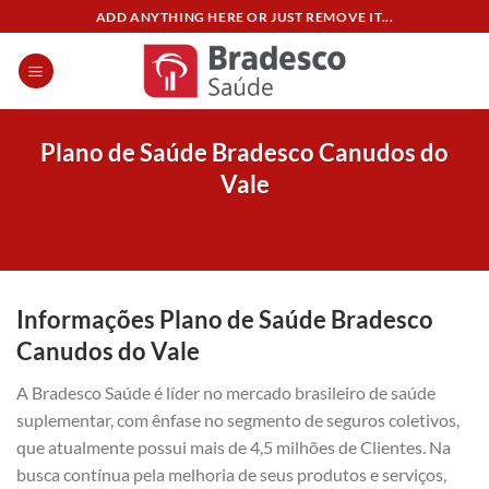
Skip
ADD ANYTHING HERE OR JUST REMOVE IT...
to
content
Plano de Saúde Bradesco Canudos do
Vale
Informações Plano de Saúde Bradesco
Canudos do Vale
A Bradesco Saúde é líder no mercado brasileiro de saúde
suplementar, com ênfase no segmento de seguros coletivos,
que atualmente possui mais de 4,5 milhões de Clientes. Na
busca contínua pela melhoria de seus produtos e serviços,