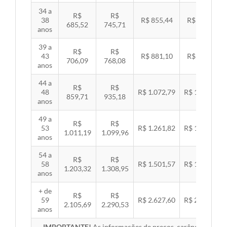
34 a
R$
R$
38
R$ 855,44
R$ 881,54
685,52
745,71
anos
39 a
R$
R$
43
R$ 881,10
R$ 907,99
706,09
768,08
anos
44 a
R$
R$
48
R$ 1.072,79
R$ 1.105,53
859,71
935,18
anos
49 a
R$
R$
53
R$ 1.261,82
R$ 1.300,32
1.011,19
1.099,96
anos
54 a
R$
R$
58
R$ 1.501,57
R$ 1.547,38
1.203,32
1.308,95
anos
+ de
R$
R$
59
R$ 2.627,60
R$ 2.707,76
2.105,69
2.290,53
anos
IMPORTANTE!
As informações de preços, carências, redes,