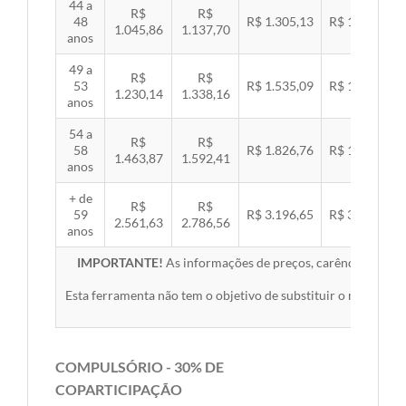
44 a
R$
R$
48
R$ 1.305,13
R$ 1.344,92
1.045,86
1.137,70
anos
49 a
R$
R$
53
R$ 1.535,09
R$ 1.581,89
1.230,14
1.338,16
anos
54 a
R$
R$
58
R$ 1.826,76
R$ 1.882,45
1.463,87
1.592,41
anos
+ de
R$
R$
59
R$ 3.196,65
R$ 3.294,10
2.561,63
2.786,56
anos
IMPORTANTE!
As informações de preços, carências, redes,
Esta ferramenta não tem o objetivo de substituir o material 
COMPULSÓRIO - 30% DE
COPARTICIPAÇÃO