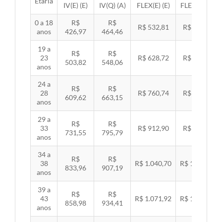
Etária
IV(E) (E)
IV(Q) (A)
FLEX(E) (E)
FLEX(Q) (A)
0 a 18
R$
R$
R$ 532,81
R$ 549,06
anos
426,97
464,46
19 a
R$
R$
23
R$ 628,72
R$ 647,89
503,82
548,06
anos
24 a
R$
R$
28
R$ 760,74
R$ 783,94
609,62
663,15
anos
29 a
R$
R$
33
R$ 912,90
R$ 940,74
731,55
795,79
anos
34 a
R$
R$
38
R$ 1.040,70
R$ 1.072,43
833,96
907,19
anos
39 a
R$
R$
43
R$ 1.071,92
R$ 1.104,60
858,98
934,41
anos