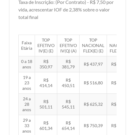
Taxa de Inscrição: (Por Contrato) - R$ 7,50 por
vida, acrescentar IOF de 2,38% sobre o valor
total final
TOP
TOP
TOP
TOP
Faixa
EFETIVO
EFETIVO
NACIONAL
NACIONAL
Etária
IV(E) (E)
IV(Q) (A)
FLEX(E) (E)
FLEX(Q) (A)
0 a 18
R$
R$
R$ 437,97
R$ 451,33
anos
350,97
381,79
19 a
R$
R$
23
R$ 516,80
R$ 532,57
414,14
450,51
anos
24 a
R$
R$
28
R$ 625,32
R$ 644,40
501,11
545,11
anos
29 a
R$
R$
33
R$ 750,39
R$ 773,29
601,34
654,14
anos