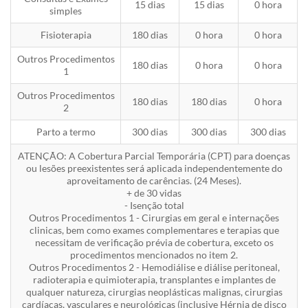
15 dias
15 dias
0 hora
simples
Fisioterapia
180 dias
0 hora
0 hora
Outros Procedimentos
180 dias
0 hora
0 hora
1
Outros Procedimentos
180 dias
180 dias
0 hora
2
Parto a termo
300 dias
300 dias
300 dias
ATENÇÃO: A Cobertura Parcial Temporária (CPT) para doenças
ou lesões preexistentes será aplicada independentemente do
aproveitamento de carências. (24 Meses).
+ de 30 vidas
- Isenção total
Outros Procedimentos 1 - Cirurgias em geral e internações
clinicas, bem como exames complementares e terapias que
necessitam de verificação prévia de cobertura, exceto os
procedimentos mencionados no item 2.
Outros Procedimentos 2 - Hemodiálise e diálise peritoneal,
radioterapia e quimioterapia, transplantes e implantes de
qualquer natureza, cirurgias neoplásticas malignas, cirurgias
cardíacas, vasculares e neurológicas (inclusive Hérnia de disco