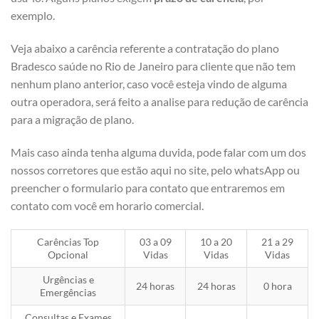
exemplo.
Veja abaixo a carência referente a contratação do plano
Bradesco saúde no Rio de Janeiro para cliente que não tem
nenhum plano anterior, caso você esteja vindo de alguma
outra operadora, será feito a analise para redução de carência
para a migração de plano.
Mais caso ainda tenha alguma duvida, pode falar com um dos
nossos corretores que estão aqui no site, pelo whatsApp ou
preencher o formulario para contato que entraremos em
contato com você em horario comercial.
Carências Top
03 a 09
10 a 20
21 a 29
Opcional
Vidas
Vidas
Vidas
Urgências e
24 horas
24 horas
0 hora
Emergências
Consultas e Exames