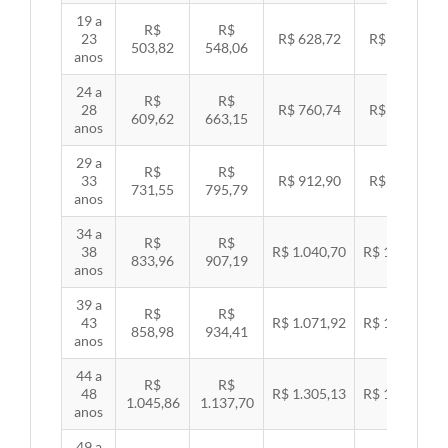
19 a
R$
R$
23
R$ 628,72
R$ 647,89
503,82
548,06
anos
24 a
R$
R$
28
R$ 760,74
R$ 783,94
609,62
663,15
anos
29 a
R$
R$
33
R$ 912,90
R$ 940,74
731,55
795,79
anos
34 a
R$
R$
38
R$ 1.040,70
R$ 1.072,43
833,96
907,19
anos
39 a
R$
R$
43
R$ 1.071,92
R$ 1.104,60
858,98
934,41
anos
44 a
R$
R$
48
R$ 1.305,13
R$ 1.344,92
1.045,86
1.137,70
anos
49 a