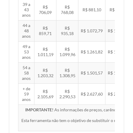
39 a
R$
R$
43
R$ 881,10
R$ 907,99
706,09
768,08
anos
44 a
R$
R$
48
R$ 1.072,79
R$ 1.105,53
859,71
935,18
anos
49 a
R$
R$
53
R$ 1.261,82
R$ 1.300,32
1.011,19
1.099,96
anos
54 a
R$
R$
58
R$ 1.501,57
R$ 1.547,38
1.203,32
1.308,95
anos
+ de
R$
R$
59
R$ 2.627,60
R$ 2.707,76
2.105,69
2.290,53
anos
IMPORTANTE!
As informações de preços, carências, redes,
Esta ferramenta não tem o objetivo de substituir o material 