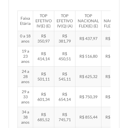
TOP
TOP
TOP
TOP
Faixa
EFETIVO
EFETIVO
NACIONAL
NACIONAL
Etária
IV(E) (E)
IV(Q) (A)
FLEX(E) (E)
FLEX(Q) (A)
0 a 18
R$
R$
R$ 437,97
R$ 451,33
anos
350,97
381,79
19 a
R$
R$
23
R$ 516,80
R$ 532,57
414,14
450,51
anos
24 a
R$
R$
28
R$ 625,32
R$ 644,40
501,11
545,11
anos
29 a
R$
R$
33
R$ 750,39
R$ 773,29
601,34
654,14
anos
34 a
R$
R$
38
R$ 855,44
R$ 881,54
685,52
745,71
anos