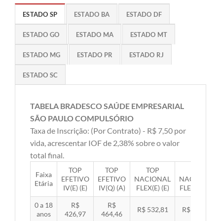
ESTADO SP
ESTADO BA
ESTADO DF
ESTADO GO
ESTADO MA
ESTADO MT
ESTADO MG
ESTADO PR
ESTADO RJ
ESTADO SC
TABELA BRADESCO SAÚDE EMPRESARIAL
SÃO PAULO COMPULSÓRIO
Taxa de Inscrição: (Por Contrato) - R$ 7,50 por
vida, acrescentar IOF de 2,38% sobre o valor
total final.
TOP
TOP
TOP
TOP
Faixa
EFETIVO
EFETIVO
NACIONAL
NACIONAL
Etária
IV(E) (E)
IV(Q) (A)
FLEX(E) (E)
FLEX(Q) (A)
0 a 18
R$
R$
R$ 532,81
R$ 549,06
anos
426,97
464,46