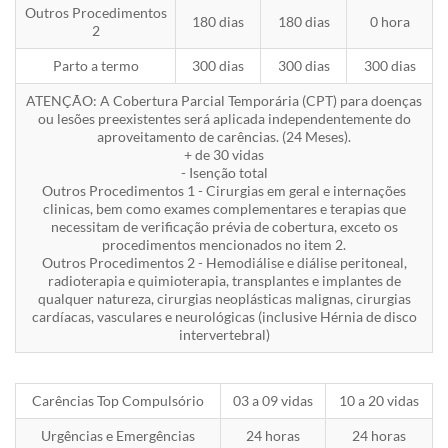
Outros Procedimentos
180 dias
180 dias
0 hora
2
Parto a termo
300 dias
300 dias
300 dias
ATENÇÃO: A Cobertura Parcial Temporária (CPT) para doenças
ou lesões preexistentes será aplicada independentemente do
aproveitamento de carências. (24 Meses).
+ de 30 vidas
- Isenção total
Outros Procedimentos 1 - Cirurgias em geral e internações
clinicas, bem como exames complementares e terapias que
necessitam de verificação prévia de cobertura, exceto os
procedimentos mencionados no item 2.
Outros Procedimentos 2 - Hemodiálise e diálise peritoneal,
radioterapia e quimioterapia, transplantes e implantes de
qualquer natureza, cirurgias neoplásticas malignas, cirurgias
cardíacas, vasculares e neurológicas (inclusive Hérnia de disco
intervertebral)
Carências Top Compulsório
03 a 09 vidas
10 a 20 vidas
Urgências e Emergências
24 horas
24 horas