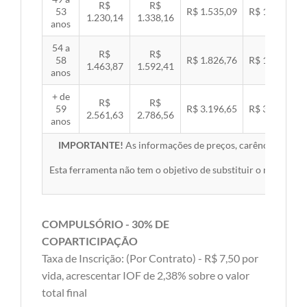
R$
R$
53
R$ 1.535,09
R$ 1.581,89
1.230,14
1.338,16
anos
54 a
R$
R$
58
R$ 1.826,76
R$ 1.882,45
1.463,87
1.592,41
anos
+ de
R$
R$
59
R$ 3.196,65
R$ 3.294,10
2.561,63
2.786,56
anos
IMPORTANTE!
As informações de preços, carências, redes,
Esta ferramenta não tem o objetivo de substituir o material 
COMPULSÓRIO - 30% DE
COPARTICIPAÇÃO
Taxa de Inscrição: (Por Contrato) - R$ 7,50 por
vida, acrescentar IOF de 2,38% sobre o valor
total final