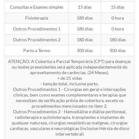
Consultas e Exames simples
15 dias
15 dias
Fisioterapia
180 dias
0 hora
Outros Procedimentos 1
180 dias
0 hora
Outros Procedimentos 2
180 dias
180 dias
Parto a Termo
300 dias
300 dias
ATENÇÃO: A Cobertura Parcial Temporária (CPT) para doenças
ou lesões preexistentes será aplicada independentemente do
aproveitamento de carências. (24 Meses).
+ de 21 vidas
- Isenção total, inclusive parto.
Outros Procedimentos 1 - Cirurgias em geral e internações
clinicas, bem como exames complementares e terapias que
necessitam de verificação prévia de cobertura, exceto os
procedimentos mencionados no item 2.
Outros Procedimentos 2 - Hemodiálise e diálise peritoneal,
radioterapia e quimioterapia, transplantes e implantes de
qualquer natureza, cirurgias neoplásticas malignas, cirurgias
cardíacas, vasculares e neurológicas (inclusive Hérnia de disco
intervertebral)