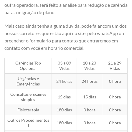
outra operadora, será feito a analise para redução de carência
para a migração de plano.
Mais caso ainda tenha alguma duvida, pode falar com um dos
nossos corretores que estão aqui no site, pelo whatsApp ou
preencher o formulario para contato que entraremos em
contato com você em horario comercial.
Carências Top
03 a 09
10 a 20
21 a 29
Opcional
Vidas
Vidas
Vidas
Urgências e
24 horas
24 horas
0 hora
Emergências
Consultas e Exames
15 dias
15 dias
0 hora
simples
Fisioterapia
180 dias
0 hora
0 hora
Outros Procedimentos
180 dias
0 hora
0 hora
1