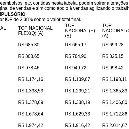
reembolsos, etc, contidas nesta tabela, podem sofrer alteraçõe
iginal de vendas e sim como apoio à vendas agilizando o trabalho
MPULSÓRIO
ar IOF de 2,38% sobre o valor total final.
TOP
TOP
NAL
TOP NACIONAL
NACIONAL(E)
NACIONAL(
FLEX(Q) (A)
(E)
(A)
R$ 685,30
R$ 665,17
R$ 699,28
R$ 808,65
R$ 784,90
R$ 825,15
R$ 978,46
R$ 949,72
R$ 998,42
R$ 1.174,16
R$ 1.139,67
R$ 1.198,11
R$ 1.338,53
R$ 1.299,21
R$ 1.365,83
R$ 1.378,69
R$ 1.338,19
R$ 1.406,80
R$ 1.678,64
R$ 1.629,33
R$ 1.712,86
R$ 1.974,42
R$ 1.916,42
R$ 2.014,67