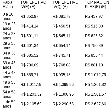
Faixa
TOP EFETIVO
TOP EFETIVO
TOP NACIO
Etária
IV(E) (E)
IV(Q) (A)
FLEX(E) (E)
0 a 18
R$ 350,97
R$ 381,79
R$ 437,97
anos
19 a 23
R$ 414,14
R$ 450,51
R$ 516,80
anos
24 a 28
R$ 501,11
R$ 545,11
R$ 625,32
anos
29 a 33
R$ 601,34
R$ 654,14
R$ 750,39
anos
34 a 38
R$ 685,52
R$ 745,71
R$ 855,44
anos
39 a 43
R$ 706,09
R$ 768,08
R$ 881,10
anos
44 a 48
R$ 859,71
R$ 935,18
R$ 1.072,79
anos
49 a 53
R$ 1.011,19
R$ 1.099,96
R$ 1.261,82
anos
54 a 58
R$ 1.203,32
R$ 1.308,95
R$ 1.501,57
anos
+ de 59
R$ 2.105,69
R$ 2.290,53
R$ 2.627,60
anos