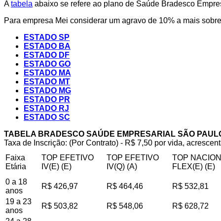
A
tabela
abaixo se refere ao plano de Saúde Bradesco Empresa
Para empresa Mei considerar um agravo de 10% a mais sobre 
ESTADO SP
ESTADO BA
ESTADO DF
ESTADO GO
ESTADO MA
ESTADO MT
ESTADO MG
ESTADO PR
ESTADO RJ
ESTADO SC
TABELA BRADESCO SAÚDE EMPRESARIAL SÃO PAUL
Taxa de Inscrição: (Por Contrato) - R$ 7,50 por vida, acrescent
Faixa
TOP EFETIVO
TOP EFETIVO
TOP NACIO
Etária
IV(E) (E)
IV(Q) (A)
FLEX(E) (E)
0 a 18
R$ 426,97
R$ 464,46
R$ 532,81
anos
19 a 23
R$ 503,82
R$ 548,06
R$ 628,72
anos