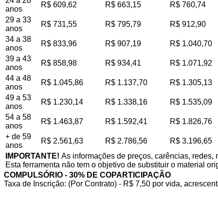
24 a 28
R$ 609,62
R$ 663,15
R$ 760,74
anos
29 a 33
R$ 731,55
R$ 795,79
R$ 912,90
anos
34 a 38
R$ 833,96
R$ 907,19
R$ 1.040,70
anos
39 a 43
R$ 858,98
R$ 934,41
R$ 1.071,92
anos
44 a 48
R$ 1.045,86
R$ 1.137,70
R$ 1.305,13
anos
49 a 53
R$ 1.230,14
R$ 1.338,16
R$ 1.535,09
anos
54 a 58
R$ 1.463,87
R$ 1.592,41
R$ 1.826,76
anos
+ de 59
R$ 2.561,63
R$ 2.786,56
R$ 3.196,65
anos
IMPORTANTE!
As informações de preços, carências, redes, 
Esta ferramenta não tem o objetivo de substituir o material or
COMPULSÓRIO - 30% DE COPARTICIPAÇÃO
Taxa de Inscrição: (Por Contrato) - R$ 7,50 por vida, acrescent