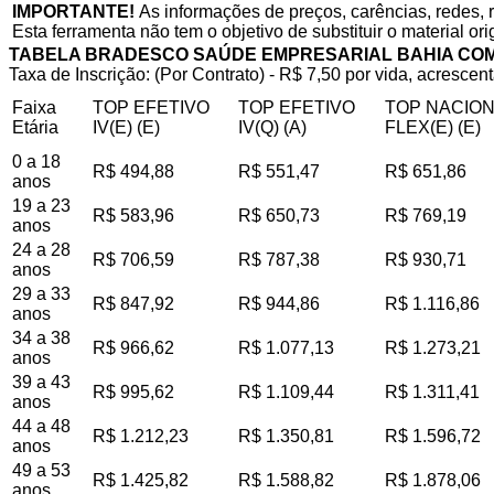
IMPORTANTE!
As informações de preços, carências, redes, 
Esta ferramenta não tem o objetivo de substituir o material or
TABELA BRADESCO SAÚDE EMPRESARIAL BAHIA CO
Taxa de Inscrição: (Por Contrato) - R$ 7,50 por vida, acrescent
Faixa
TOP EFETIVO
TOP EFETIVO
TOP NACIO
Etária
IV(E) (E)
IV(Q) (A)
FLEX(E) (E)
0 a 18
R$ 494,88
R$ 551,47
R$ 651,86
anos
19 a 23
R$ 583,96
R$ 650,73
R$ 769,19
anos
24 a 28
R$ 706,59
R$ 787,38
R$ 930,71
anos
29 a 33
R$ 847,92
R$ 944,86
R$ 1.116,86
anos
34 a 38
R$ 966,62
R$ 1.077,13
R$ 1.273,21
anos
39 a 43
R$ 995,62
R$ 1.109,44
R$ 1.311,41
anos
44 a 48
R$ 1.212,23
R$ 1.350,81
R$ 1.596,72
anos
49 a 53
R$ 1.425,82
R$ 1.588,82
R$ 1.878,06
anos