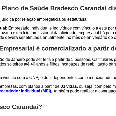
 Plano de Saúde Bradesco Carandaí dis
urídica por relação empregatícia ou estatutária.
ual:
Empresário individual e indivíduos com vínculo a este por r
var o exercício. profissional da atividade empresarial há pel
ade deverá ser efetuada anualmente, no mês de aniversário do c
mpresarial é comercializado a partir d
o de Janeiro pode ser feita a partir de 3 pessoas, Os titulares
dos solteiros até 40 anos e filhos incapazes de reabilitação p
om vinculo com o CNPj e dois dependentes como mencionado a
mpresas, com planos a partir de
03 vidas
, ou seja, com pelo 
eendedor Individual (MEI)
, também pode realizar a contrata
esco Carandaí?