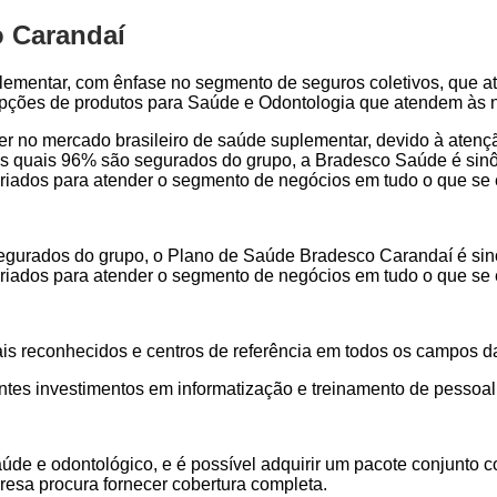
 Carandaí
lementar, com ênfase no segmento de seguros coletivos, que a
 opções de produtos para Saúde e Odontologia que atendem às 
der no mercado brasileiro de saúde suplementar, devido à aten
s quais 96% são segurados do grupo, a Bradesco Saúde é sinôn
s criados para atender o segmento de negócios em tudo o que se
gurados do grupo, o Plano de Saúde Bradesco Carandaí é sinôn
s criados para atender o segmento de negócios em tudo o que se
ais reconhecidos e centros de referência em todos os campos d
ntes investimentos em informatização e treinamento de pessoal
aúde e odontológico, e é possível adquirir um pacote conjunt
resa procura fornecer cobertura completa.