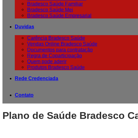
Bradesco Saúde Familiar
Bradesco Saúde Mei
Bradesco Saúde Empresarial
Duvidas
Carência Bradesco Saúde
Vendas Online Bradesco Saúde
Documentos para contratação
Regra de Coparticipação
Quem pode aderir
Produtos Bradesco Saúde
Rede Credenciada
Contato
Plano de Saúde Bradesco C