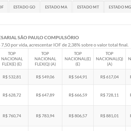
DF
ESTADO GO
ESTADO MA
ESTADO MT
ESTADO M
ESARIAL SÃO PAULO COMPULSÓRIO
 7,50 por vida, acrescentar IOF de 2,38% sobre o valor total final.
TOP
TOP
TOP
TOP
NACIONAL
NACIONAL
NACIONAL(E)
NACIONAL(Q)
N
FLEX(E) (E)
FLEX(Q) (A)
(E)
(A)
R$ 532,81
R$ 549,06
R$ 564,91
R$ 617,04
R$ 628,72
R$ 647,89
R$ 666,59
R$ 728,11
R$ 760,74
R$ 783,94
R$ 806,57
R$ 881,01