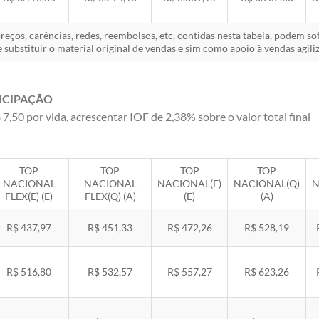
eços, carências, redes, reembolsos, etc, contidas nesta tabela, podem s
 substituir o material original de vendas e sim como apoio à vendas agiliz
ICIPAÇÃO
 7,50 por vida, acrescentar IOF de 2,38% sobre o valor total final
TOP
TOP
TOP
TOP
NACIONAL
NACIONAL
NACIONAL(E)
NACIONAL(Q)
N
FLEX(E) (E)
FLEX(Q) (A)
(E)
(A)
R$ 437,97
R$ 451,33
R$ 472,26
R$ 528,19
R$ 516,80
R$ 532,57
R$ 557,27
R$ 623,26