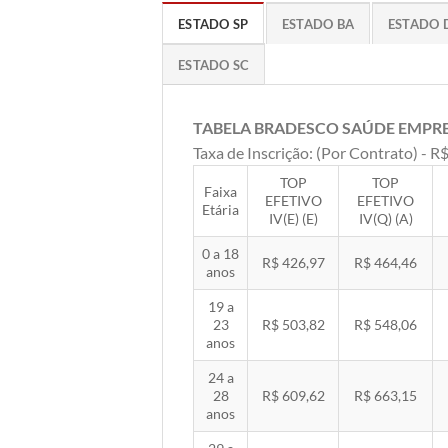
ESTADO SP
ESTADO BA
ESTADO 
ESTADO SC
TABELA BRADESCO SAÚDE EMPR
Taxa de Inscrição: (Por Contrato) - R$
TOP
TOP
Faixa
EFETIVO
EFETIVO
Etária
IV(E) (E)
IV(Q) (A)
0 a 18
R$ 426,97
R$ 464,46
anos
19 a
23
R$ 503,82
R$ 548,06
anos
24 a
28
R$ 609,62
R$ 663,15
anos