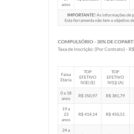
anos
IMPORTANTE!
As informações de pr
Esta ferramenta não tem o objetivo de
COMPULSÓRIO - 30% DE COPART
Taxa de Inscrição: (Por Contrato) - R$
TOP
TOP
Faixa
EFETIVO
EFETIVO
Etária
IV(E) (E)
IV(Q) (A)
0 a 18
R$ 350,97
R$ 381,79
anos
19 a
23
R$ 414,14
R$ 450,51
anos
24 a