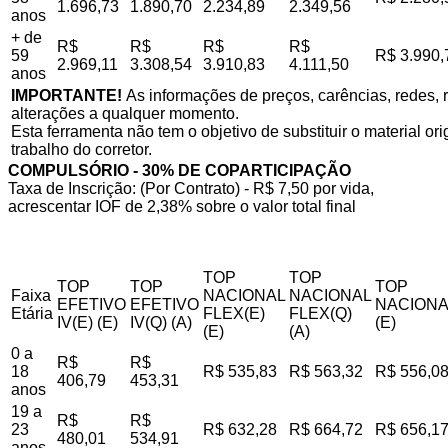
1.696,73
1.890,70
2.234,89
2.349,56
anos
+ de
R$
R$
R$
R$
59
R$ 3.990,
2.969,11
3.308,54
3.910,83
4.111,50
anos
IMPORTANTE!
As informações de preços, carências, redes, r
alterações a qualquer momento.
Esta ferramenta não tem o objetivo de substituir o material o
trabalho do corretor.
COMPULSÓRIO - 30% DE COPARTICIPAÇÃO
Taxa de Inscrição: (Por Contrato) - R$ 7,50 por vida,
acrescentar IOF de 2,38% sobre o valor total final
TOP
TOP
TOP
TOP
TOP
Faixa
NACIONAL
NACIONAL
EFETIVO
EFETIVO
NACIONA
Etária
FLEX(E)
FLEX(Q)
IV(E) (E)
IV(Q) (A)
(E)
(E)
(A)
0 a
R$
R$
18
R$ 535,83
R$ 563,32
R$ 556,0
406,79
453,31
anos
19 a
R$
R$
23
R$ 632,28
R$ 664,72
R$ 656,1
480,01
534,91
anos