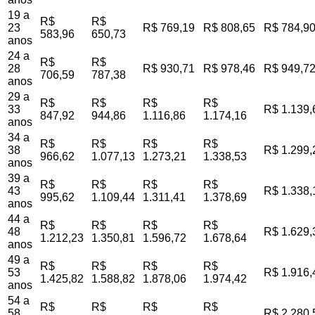
19 a
R$
R$
23
R$ 769,19
R$ 808,65
R$ 784,9
583,96
650,73
anos
24 a
R$
R$
28
R$ 930,71
R$ 978,46
R$ 949,7
706,59
787,38
anos
29 a
R$
R$
R$
R$
33
R$ 1.139,
847,92
944,86
1.116,86
1.174,16
anos
34 a
R$
R$
R$
R$
38
R$ 1.299,
966,62
1.077,13
1.273,21
1.338,53
anos
39 a
R$
R$
R$
R$
43
R$ 1.338,
995,62
1.109,44
1.311,41
1.378,69
anos
44 a
R$
R$
R$
R$
48
R$ 1.629,
1.212,23
1.350,81
1.596,72
1.678,64
anos
49 a
R$
R$
R$
R$
53
R$ 1.916,
1.425,82
1.588,82
1.878,06
1.974,42
anos
54 a
R$
R$
R$
R$
58
R$ 2.280,