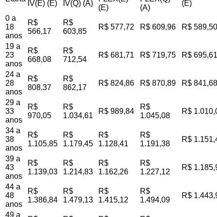
IV(E) (E)
IV(Q) (A)
(E)
(E)
(A)
0 a
R$
R$
18
R$ 577,72
R$ 609,96
R$ 589,5
566,17
603,85
anos
19 a
R$
R$
23
R$ 681,71
R$ 719,75
R$ 695,6
668,08
712,54
anos
24 a
R$
R$
28
R$ 824,86
R$ 870,89
R$ 841,6
808,37
862,17
anos
29 a
R$
R$
R$
33
R$ 989,84
R$ 1.010,
970,05
1.034,61
1.045,08
anos
34 a
R$
R$
R$
R$
38
R$ 1.151,
1.105,85
1.179,45
1.128,41
1.191,38
anos
39 a
R$
R$
R$
R$
43
R$ 1.185,
1.139,03
1.214,83
1.162,26
1.227,12
anos
44 a
R$
R$
R$
R$
48
R$ 1.443,
1.386,84
1.479,13
1.415,12
1.494,09
anos
49 a