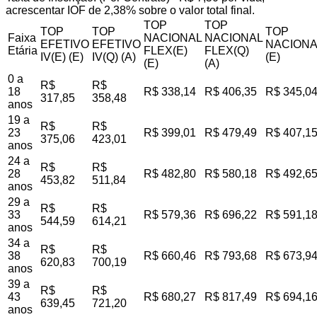
acrescentar IOF de 2,38% sobre o valor total final.
TOP
TOP
TOP
TOP
TOP
Faixa
NACIONAL
NACIONAL
EFETIVO
EFETIVO
NACIONA
Etária
FLEX(E)
FLEX(Q)
IV(E) (E)
IV(Q) (A)
(E)
(E)
(A)
0 a
R$
R$
18
R$ 338,14
R$ 406,35
R$ 345,0
317,85
358,48
anos
19 a
R$
R$
23
R$ 399,01
R$ 479,49
R$ 407,1
375,06
423,01
anos
24 a
R$
R$
28
R$ 482,80
R$ 580,18
R$ 492,6
453,82
511,84
anos
29 a
R$
R$
33
R$ 579,36
R$ 696,22
R$ 591,1
544,59
614,21
anos
34 a
R$
R$
38
R$ 660,46
R$ 793,68
R$ 673,9
620,83
700,19
anos
39 a
R$
R$
43
R$ 680,27
R$ 817,49
R$ 694,1
639,45
721,20
anos