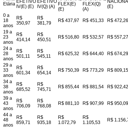
EFETIVO
EFETIVO
NACIONA
Etária
FLEX(E)
FLEX(Q)
IV(E) (E)
IV(Q) (A)
(E)
(E)
(A)
0 a
R$
R$
18
R$ 437,97
R$ 451,33
R$ 472,2
350,97
381,79
anos
19 a
R$
R$
23
R$ 516,80
R$ 532,57
R$ 557,2
414,14
450,51
anos
24 a
R$
R$
28
R$ 625,32
R$ 644,40
R$ 674,2
501,11
545,11
anos
29 a
R$
R$
33
R$ 750,39
R$ 773,29
R$ 809,1
601,34
654,14
anos
34 a
R$
R$
38
R$ 855,44
R$ 881,54
R$ 922,4
685,52
745,71
anos
39 a
R$
R$
43
R$ 881,10
R$ 907,99
R$ 950,0
706,09
768,08
anos
44 a
R$
R$
R$
R$
48
R$ 1.156,
859,71
935,18
1.072,79
1.105,53
anos