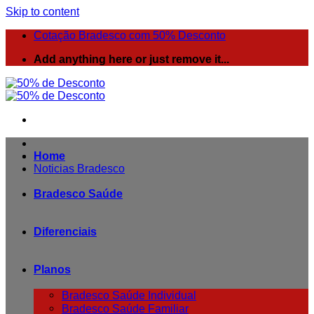
Skip to content
Cotação Bradesco com 50% Desconto
Add anything here or just remove it...
Home
Noticias Bradesco
Bradesco Saúde
Diferenciais
Planos
Bradesco Saúde Individual
Bradesco Saúde Familiar