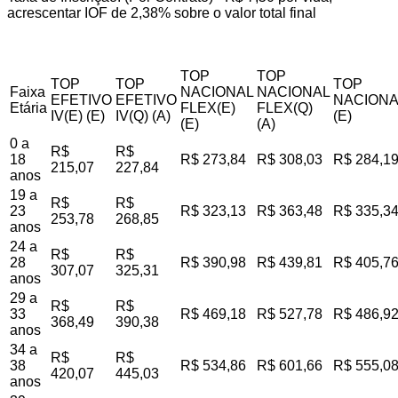
acrescentar IOF de 2,38% sobre o valor total final
TOP
TOP
TOP
TOP
TOP
Faixa
NACIONAL
NACIONAL
EFETIVO
EFETIVO
NACIONA
Etária
FLEX(E)
FLEX(Q)
IV(E) (E)
IV(Q) (A)
(E)
(E)
(A)
0 a
R$
R$
18
R$ 273,84
R$ 308,03
R$ 284,1
215,07
227,84
anos
19 a
R$
R$
23
R$ 323,13
R$ 363,48
R$ 335,3
253,78
268,85
anos
24 a
R$
R$
28
R$ 390,98
R$ 439,81
R$ 405,7
307,07
325,31
anos
29 a
R$
R$
33
R$ 469,18
R$ 527,78
R$ 486,9
368,49
390,38
anos
34 a
R$
R$
38
R$ 534,86
R$ 601,66
R$ 555,0
420,07
445,03
anos