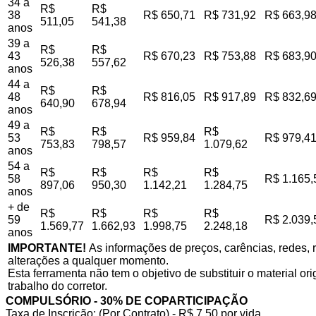
34 a
R$
R$
38
R$ 650,71
R$ 731,92
R$ 663,9
511,05
541,38
anos
39 a
R$
R$
43
R$ 670,23
R$ 753,88
R$ 683,9
526,38
557,62
anos
44 a
R$
R$
48
R$ 816,05
R$ 917,89
R$ 832,6
640,90
678,94
anos
49 a
R$
R$
R$
53
R$ 959,84
R$ 979,4
753,83
798,57
1.079,62
anos
54 a
R$
R$
R$
R$
58
R$ 1.165,
897,06
950,30
1.142,21
1.284,75
anos
+ de
R$
R$
R$
R$
59
R$ 2.039,
1.569,77
1.662,93
1.998,75
2.248,18
anos
IMPORTANTE!
As informações de preços, carências, redes, r
alterações a qualquer momento.
Esta ferramenta não tem o objetivo de substituir o material o
trabalho do corretor.
COMPULSÓRIO - 30% DE COPARTICIPAÇÃO
Taxa de Inscrição: (Por Contrato) - R$ 7,50 por vida,