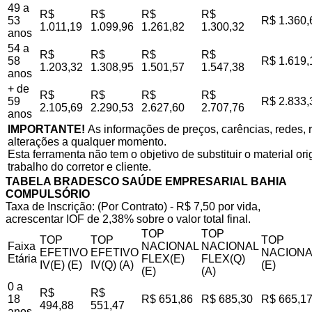
49 a
R$
R$
R$
R$
53
R$ 1.360,
1.011,19
1.099,96
1.261,82
1.300,32
anos
54 a
R$
R$
R$
R$
58
R$ 1.619,
1.203,32
1.308,95
1.501,57
1.547,38
anos
+ de
R$
R$
R$
R$
59
R$ 2.833,
2.105,69
2.290,53
2.627,60
2.707,76
anos
IMPORTANTE!
As informações de preços, carências, redes, r
alterações a qualquer momento.
Esta ferramenta não tem o objetivo de substituir o material o
trabalho do corretor e cliente.
TABELA BRADESCO SAÚDE EMPRESARIAL BAHIA
COMPULSÓRIO
Taxa de Inscrição: (Por Contrato) - R$ 7,50 por vida,
acrescentar IOF de 2,38% sobre o valor total final.
TOP
TOP
TOP
TOP
TOP
Faixa
NACIONAL
NACIONAL
EFETIVO
EFETIVO
NACIONA
Etária
FLEX(E)
FLEX(Q)
IV(E) (E)
IV(Q) (A)
(E)
(E)
(A)
0 a
R$
R$
18
R$ 651,86
R$ 685,30
R$ 665,1
494,88
551,47
anos