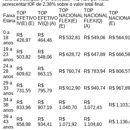
acrescentar IOF de 2,38% sobre o valor total final.
TOP
TOP
TOP
TOP
TOP
Faixa
NACIONAL
NACIONAL
EFETIVO
EFETIVO
NACIONA
Etária
FLEX(E)
FLEX(Q)
IV(E) (E)
IV(Q) (A)
(E)
(E)
(A)
0 a
R$
R$
18
R$ 532,81
R$ 549,06
R$ 564,9
426,97
464,46
anos
19 a
R$
R$
23
R$ 628,72
R$ 647,89
R$ 666,5
503,82
548,06
anos
24 a
R$
R$
28
R$ 760,74
R$ 783,94
R$ 806,5
609,62
663,15
anos
29 a
R$
R$
33
R$ 912,90
R$ 940,74
R$ 967,8
731,55
795,79
anos
34 a
R$
R$
R$
R$
38
R$ 1.103,
833,96
907,19
1.040,70
1.072,43
anos
39 a
R$
R$
R$
R$
43
R$ 1.136,
858,98
934,41
1.071,92
1.104,60
anos