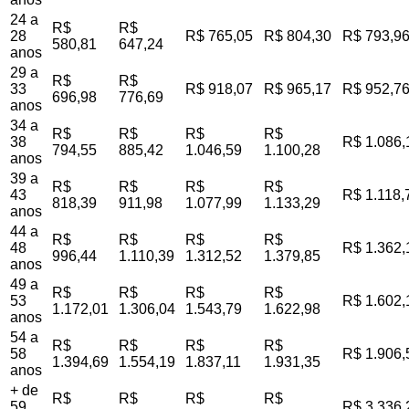
24 a
R$
R$
28
R$ 765,05
R$ 804,30
R$ 793,9
580,81
647,24
anos
29 a
R$
R$
33
R$ 918,07
R$ 965,17
R$ 952,7
696,98
776,69
anos
34 a
R$
R$
R$
R$
38
R$ 1.086,
794,55
885,42
1.046,59
1.100,28
anos
39 a
R$
R$
R$
R$
43
R$ 1.118,
818,39
911,98
1.077,99
1.133,29
anos
44 a
R$
R$
R$
R$
48
R$ 1.362,
996,44
1.110,39
1.312,52
1.379,85
anos
49 a
R$
R$
R$
R$
53
R$ 1.602,
1.172,01
1.306,04
1.543,79
1.622,98
anos
54 a
R$
R$
R$
R$
58
R$ 1.906,
1.394,69
1.554,19
1.837,11
1.931,35
anos
+ de
R$
R$
R$
R$
59
R$ 3.336,