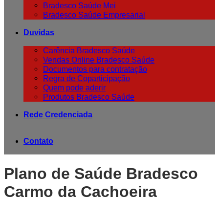
Bradesco Saúde Mei
Bradesco Saúde Empresarial
Duvidas
Carência Bradesco Saúde
Vendas Online Bradesco Saúde
Documentos para contratação
Regra de Coparticipação
Quem pode aderir
Produtos Bradesco Saúde
Rede Credenciada
Contato
Plano de Saúde Bradesco
Carmo da Cachoeira