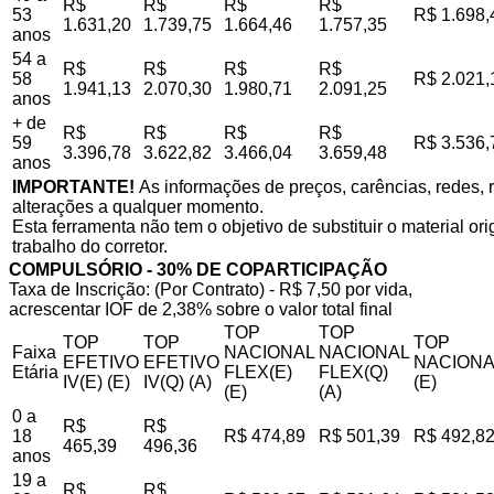
R$
R$
R$
R$
53
R$ 1.698,
1.631,20
1.739,75
1.664,46
1.757,35
anos
54 a
R$
R$
R$
R$
58
R$ 2.021,
1.941,13
2.070,30
1.980,71
2.091,25
anos
+ de
R$
R$
R$
R$
59
R$ 3.536,
3.396,78
3.622,82
3.466,04
3.659,48
anos
IMPORTANTE!
As informações de preços, carências, redes, r
alterações a qualquer momento.
Esta ferramenta não tem o objetivo de substituir o material o
trabalho do corretor.
COMPULSÓRIO - 30% DE COPARTICIPAÇÃO
Taxa de Inscrição: (Por Contrato) - R$ 7,50 por vida,
acrescentar IOF de 2,38% sobre o valor total final
TOP
TOP
TOP
TOP
TOP
Faixa
NACIONAL
NACIONAL
EFETIVO
EFETIVO
NACIONA
Etária
FLEX(E)
FLEX(Q)
IV(E) (E)
IV(Q) (A)
(E)
(E)
(A)
0 a
R$
R$
18
R$ 474,89
R$ 501,39
R$ 492,8
465,39
496,36
anos
19 a
R$
R$