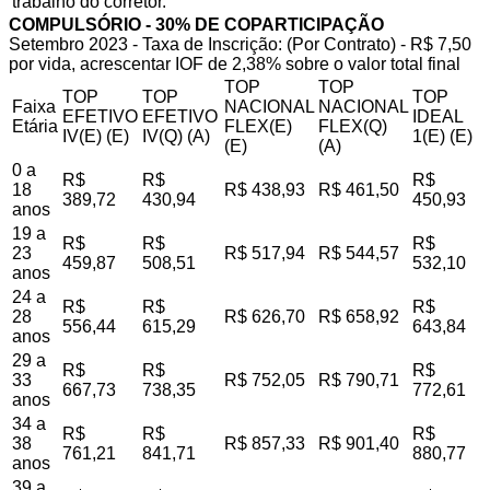
trabalho do corretor.
COMPULSÓRIO - 30% DE COPARTICIPAÇÃO
Setembro 2023 - Taxa de Inscrição: (Por Contrato) - R$ 7,50
por vida, acrescentar IOF de 2,38% sobre o valor total final
TOP
TOP
TOP
TOP
TOP
Faixa
NACIONAL
NACIONAL
EFETIVO
EFETIVO
IDEAL
Etária
FLEX(E)
FLEX(Q)
IV(E) (E)
IV(Q) (A)
1(E) (E)
(E)
(A)
0 a
R$
R$
R$
18
R$ 438,93
R$ 461,50
389,72
430,94
450,93
anos
19 a
R$
R$
R$
23
R$ 517,94
R$ 544,57
459,87
508,51
532,10
anos
24 a
R$
R$
R$
28
R$ 626,70
R$ 658,92
556,44
615,29
643,84
anos
29 a
R$
R$
R$
33
R$ 752,05
R$ 790,71
667,73
738,35
772,61
anos
34 a
R$
R$
R$
38
R$ 857,33
R$ 901,40
761,21
841,71
880,77
anos
39 a