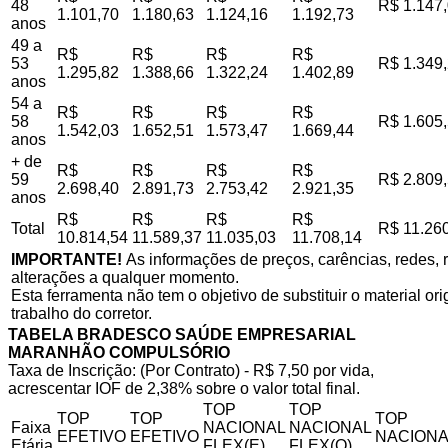
48
R$ 1.147
1.101,70
1.180,63
1.124,16
1.192,73
anos
49 a
R$
R$
R$
R$
53
R$ 1.349
1.295,82
1.388,66
1.322,24
1.402,89
anos
54 a
R$
R$
R$
R$
58
R$ 1.605
1.542,03
1.652,51
1.573,47
1.669,44
anos
+ de
R$
R$
R$
R$
59
R$ 2.809
2.698,40
2.891,73
2.753,42
2.921,35
anos
R$
R$
R$
R$
Total
R$ 11.26
10.814,54
11.589,37
11.035,03
11.708,14
IMPORTANTE!
As informações de preços, carências, redes, r
alterações a qualquer momento.
Esta ferramenta não tem o objetivo de substituir o material o
trabalho do corretor.
TABELA BRADESCO SAÚDE EMPRESARIAL
MARANHÃO COMPULSÓRIO
Taxa de Inscrição: (Por Contrato) - R$ 7,50 por vida,
acrescentar IOF de 2,38% sobre o valor total final.
TOP
TOP
TOP
TOP
TOP
Faixa
NACIONAL
NACIONAL
EFETIVO
EFETIVO
NACIONA
Etária
FLEX(E)
FLEX(Q)