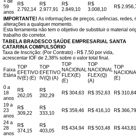
+ de
R$
R$
R$
R$
59
R$ 2.956,
2.792,14
2.977,91
2.849,10
3.008,10
anos
IMPORTANTE!
As informações de preços, carências, redes, r
alterações a qualquer momento.
Esta ferramenta não tem o objetivo de substituir o material o
trabalho do corretor.
TABELA BRADESCO SAÚDE EMPRESARIAL SANTA
CATARINA COMPULSÓRIO
Taxa de Inscrição: (Por Contrato) - R$ 7,50 por vida,
acrescentar IOF de 2,38% sobre o valor total final.
TOP
TOP
TOP
TOP
TOP
Faixa
NACIONAL
NACIONAL
EFETIVO
EFETIVO
NACIONA
Etária
FLEX(E)
FLEX(Q)
IV(E) (E)
IV(Q) (A)
(E)
(E)
(A)
0 a
R$
R$
18
R$ 304,63
R$ 352,63
R$ 310,8
262,05
282,29
anos
19 a
R$
R$
23
R$ 359,46
R$ 416,10
R$ 366,7
309,22
333,10
anos
24 a
R$
R$
28
R$ 434,94
R$ 503,48
R$ 443,8
374,15
403,05
anos