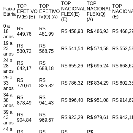
TOP
TOP
TOP
TOP
TOP
Faixa
NACIONAL
NACIONAL
EFETIVO
EFETIVO
NACIONA
Etária
FLEX(E)
FLEX(Q)
IV(E) (E)
IV(Q) (A)
(E)
(E)
(A)
0 a
R$
R$
18
R$ 458,93
R$ 486,93
R$ 468,2
449,76
481,99
anos
19 a
R$
R$
23
R$ 541,54
R$ 574,58
R$ 552,5
530,72
568,75
anos
24 a
R$
R$
28
R$ 655,26
R$ 695,24
R$ 668,6
642,17
688,18
anos
29 a
R$
R$
33
R$ 786,32
R$ 834,29
R$ 802,3
770,61
825,82
anos
34 a
R$
R$
38
R$ 896,40
R$ 951,08
R$ 914,6
878,49
941,43
anos
39 a
R$
R$
43
R$ 923,29
R$ 979,61
R$ 942,1
904,84
969,67
anos
44 a
R$
R$
R$
R$