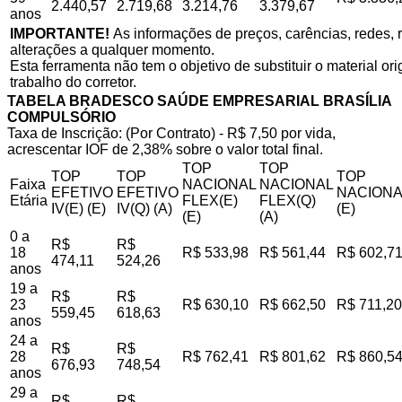
2.440,57
2.719,68
3.214,76
3.379,67
anos
IMPORTANTE!
As informações de preços, carências, redes, r
alterações a qualquer momento.
Esta ferramenta não tem o objetivo de substituir o material o
trabalho do corretor.
TABELA BRADESCO SAÚDE EMPRESARIAL BRASÍLIA
COMPULSÓRIO
Taxa de Inscrição: (Por Contrato) - R$ 7,50 por vida,
acrescentar IOF de 2,38% sobre o valor total final.
TOP
TOP
TOP
TOP
TOP
Faixa
NACIONAL
NACIONAL
EFETIVO
EFETIVO
NACIONA
Etária
FLEX(E)
FLEX(Q)
IV(E) (E)
IV(Q) (A)
(E)
(E)
(A)
0 a
R$
R$
18
R$ 533,98
R$ 561,44
R$ 602,7
474,11
524,26
anos
19 a
R$
R$
23
R$ 630,10
R$ 662,50
R$ 711,20
559,45
618,63
anos
24 a
R$
R$
28
R$ 762,41
R$ 801,62
R$ 860,5
676,93
748,54
anos
29 a
R$
R$