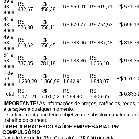
39 a
R$
R$
43
R$ 550,91
R$ 619,71
R$ 571,7
432,67
458,38
anos
44 a
R$
R$
48
R$ 670,77
R$ 754,53
R$ 696,1
526,80
558,11
anos
49 a
R$
R$
53
R$ 788,96
R$ 887,48
R$ 818,7
619,62
656,45
anos
54 a
R$
R$
R$
58
R$ 938,86
R$ 974,3
737,35
781,18
1.056,10
anos
+ de
R$
R$
R$
R$
59
R$ 1.705,
1.290,29
1.366,99
1.642,91
1.848,07
anos
R$
R$
R$
R$
Total
R$ 6.833,
5.171,21
5.478,52
6.584,40
7.406,65
IMPORTANTE!
As informações de preços, carências, redes, r
alterações a qualquer momento.
Esta ferramenta não tem o objetivo de substituir o material o
trabalho do corretor.
TABELA BRADESCO SAÚDE EMPRESARIAL PR
COMPULSÓRIO
Taxa de Inscrição: (Por Contrato) - R$ 7,50 por vida,