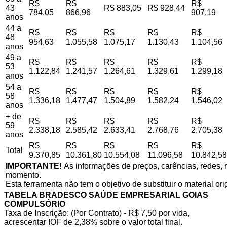
R$
R$
R$
43
R$ 883,05
R$ 928,44
784,05
866,96
907,19
anos
44 a
R$
R$
R$
R$
R$
48
954,63
1.055,58
1.075,17
1.130,43
1.104,56
anos
49 a
R$
R$
R$
R$
R$
53
1.122,84
1.241,57
1.264,61
1.329,61
1.299,18
anos
54 a
R$
R$
R$
R$
R$
58
1.336,18
1.477,47
1.504,89
1.582,24
1.546,02
anos
+ de
R$
R$
R$
R$
R$
59
2.338,18
2.585,42
2.633,41
2.768,76
2.705,38
anos
R$
R$
R$
R$
R$
Total
9.370,85
10.361,80
10.554,08
11.096,58
10.842,58
IMPORTANTE!
As informações de preços, carências, redes, r
momento.
Esta ferramenta não tem o objetivo de substituir o material or
TABELA BRADESCO SAÚDE EMPRESARIAL GOIAS
COMPULSÓRIO
Taxa de Inscrição: (Por Contrato) - R$ 7,50 por vida,
acrescentar IOF de 2,38% sobre o valor total final.