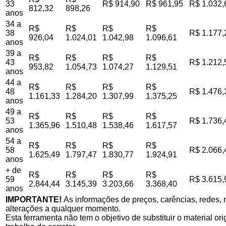
33
R$ 914,90
R$ 961,95
R$ 1.032,
812,32
898,26
anos
34 a
R$
R$
R$
R$
38
R$ 1.177,
926,04
1.024,01
1.042,98
1.096,61
anos
39 a
R$
R$
R$
R$
43
R$ 1.212,
953,82
1.054,73
1.074,27
1.129,51
anos
44 a
R$
R$
R$
R$
48
R$ 1.476,
1.161,33
1.284,20
1.307,99
1.375,25
anos
49 a
R$
R$
R$
R$
53
R$ 1.736,
1.365,96
1.510,48
1.538,46
1.617,57
anos
54 a
R$
R$
R$
R$
58
R$ 2.066,
1.625,49
1.797,47
1.830,77
1.924,91
anos
+ de
R$
R$
R$
R$
59
R$ 3.615,
2.844,44
3.145,39
3.203,66
3.368,40
anos
IMPORTANTE!
As informações de preços, carências, redes, r
alterações a qualquer momento.
Esta ferramenta não tem o objetivo de substituir o material o