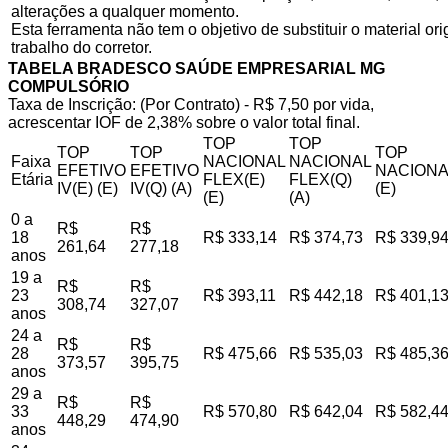
alterações a qualquer momento.
Esta ferramenta não tem o objetivo de substituir o material o
trabalho do corretor.
TABELA BRADESCO SAÚDE EMPRESARIAL MG
COMPULSÓRIO
Taxa de Inscrição: (Por Contrato) - R$ 7,50 por vida,
acrescentar IOF de 2,38% sobre o valor total final.
TOP
TOP
TOP
TOP
TOP
Faixa
NACIONAL
NACIONAL
EFETIVO
EFETIVO
NACIONA
Etária
FLEX(E)
FLEX(Q)
IV(E) (E)
IV(Q) (A)
(E)
(E)
(A)
0 a
R$
R$
18
R$ 333,14
R$ 374,73
R$ 339,9
261,64
277,18
anos
19 a
R$
R$
23
R$ 393,11
R$ 442,18
R$ 401,1
308,74
327,07
anos
24 a
R$
R$
28
R$ 475,66
R$ 535,03
R$ 485,3
373,57
395,75
anos
29 a
R$
R$
33
R$ 570,80
R$ 642,04
R$ 582,4
448,29
474,90
anos