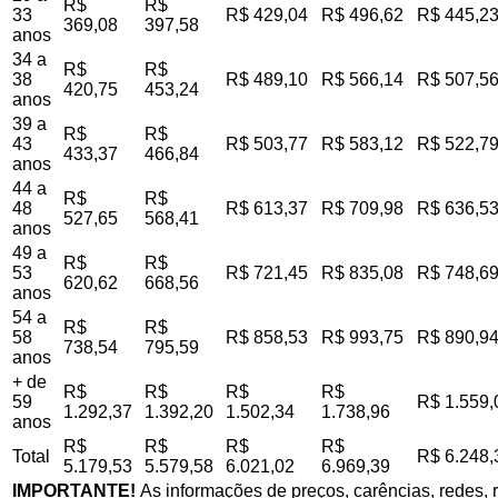
R$
R$
33
R$ 429,04
R$ 496,62
R$ 445,2
369,08
397,58
anos
34 a
R$
R$
38
R$ 489,10
R$ 566,14
R$ 507,5
420,75
453,24
anos
39 a
R$
R$
43
R$ 503,77
R$ 583,12
R$ 522,7
433,37
466,84
anos
44 a
R$
R$
48
R$ 613,37
R$ 709,98
R$ 636,5
527,65
568,41
anos
49 a
R$
R$
53
R$ 721,45
R$ 835,08
R$ 748,6
620,62
668,56
anos
54 a
R$
R$
58
R$ 858,53
R$ 993,75
R$ 890,9
738,54
795,59
anos
+ de
R$
R$
R$
R$
59
R$ 1.559,
1.292,37
1.392,20
1.502,34
1.738,96
anos
R$
R$
R$
R$
Total
R$ 6.248,
5.179,53
5.579,58
6.021,02
6.969,39
IMPORTANTE!
As informações de preços, carências, redes, r