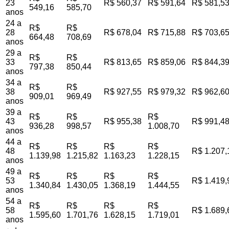
23
R$ 560,37
R$ 591,64
R$ 581,5
549,16
585,70
anos
24 a
R$
R$
28
R$ 678,04
R$ 715,88
R$ 703,6
664,48
708,69
anos
29 a
R$
R$
33
R$ 813,65
R$ 859,06
R$ 844,3
797,38
850,44
anos
34 a
R$
R$
38
R$ 927,55
R$ 979,32
R$ 962,6
909,01
969,49
anos
39 a
R$
R$
R$
43
R$ 955,38
R$ 991,4
936,28
998,57
1.008,70
anos
44 a
R$
R$
R$
R$
48
R$ 1.207,
1.139,98
1.215,82
1.163,23
1.228,15
anos
49 a
R$
R$
R$
R$
53
R$ 1.419,
1.340,84
1.430,05
1.368,19
1.444,55
anos
54 a
R$
R$
R$
R$
58
R$ 1.689,
1.595,60
1.701,76
1.628,15
1.719,01
anos