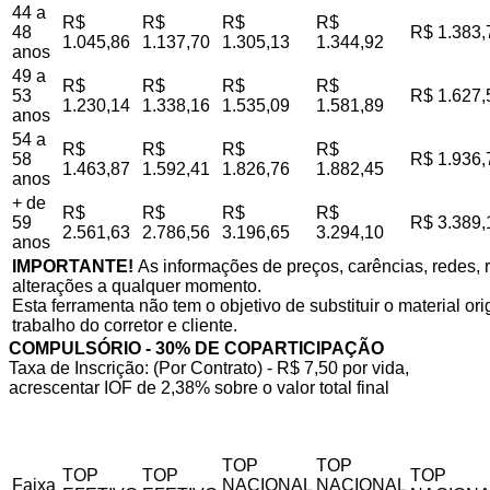
44 a
R$
R$
R$
R$
48
R$ 1.383,
1.045,86
1.137,70
1.305,13
1.344,92
anos
49 a
R$
R$
R$
R$
53
R$ 1.627,
1.230,14
1.338,16
1.535,09
1.581,89
anos
54 a
R$
R$
R$
R$
58
R$ 1.936,
1.463,87
1.592,41
1.826,76
1.882,45
anos
+ de
R$
R$
R$
R$
59
R$ 3.389,
2.561,63
2.786,56
3.196,65
3.294,10
anos
IMPORTANTE!
As informações de preços, carências, redes, r
alterações a qualquer momento.
Esta ferramenta não tem o objetivo de substituir o material o
trabalho do corretor e cliente.
COMPULSÓRIO - 30% DE COPARTICIPAÇÃO
Taxa de Inscrição: (Por Contrato) - R$ 7,50 por vida,
acrescentar IOF de 2,38% sobre o valor total final
TOP
TOP
TOP
TOP
TOP
Faixa
NACIONAL
NACIONAL