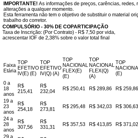
IMPORTANTE!
As informações de preços, carências, redes, r
alterações a qualquer momento.
Esta ferramenta não tem o objetivo de substituir o material o
trabalho do corretor.
COMPULSÓRIO - 30% DE COPARTICIPAÇÃO
Taxa de Inscrição: (Por Contrato) - R$ 7,50 por vida,
acrescentar IOF de 2,38% sobre o valor total final
TOP
TOP
TOP
TOP
TOP
Faixa
NACIONAL
NACIONAL
EFETIVO
EFETIVO
NACIONA
Etária
FLEX(E)
FLEX(Q)
IV(E) (E)
IV(Q) (A)
(E)
(E)
(A)
0 a
R$
R$
18
R$ 250,41
R$ 289,86
R$ 259,8
215,41
232,04
anos
19 a
R$
R$
23
R$ 295,48
R$ 342,03
R$ 306,6
254,18
273,81
anos
24 a
R$
R$
28
R$ 357,53
R$ 413,85
R$ 371,0
307,56
331,31
anos
29 a