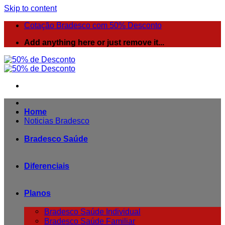
Skip to content
Cotação Bradesco com 50% Desconto
Add anything here or just remove it...
Home
Noticias Bradesco
Bradesco Saúde
Diferenciais
Planos
Bradesco Saúde Individual
Bradesco Saúde Familiar