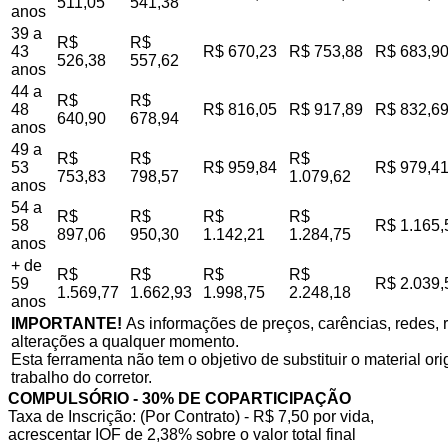
511,05
541,38
anos
39 a
R$
R$
43
R$ 670,23
R$ 753,88
R$ 683,9
526,38
557,62
anos
44 a
R$
R$
48
R$ 816,05
R$ 917,89
R$ 832,6
640,90
678,94
anos
49 a
R$
R$
R$
53
R$ 959,84
R$ 979,4
753,83
798,57
1.079,62
anos
54 a
R$
R$
R$
R$
58
R$ 1.165,
897,06
950,30
1.142,21
1.284,75
anos
+ de
R$
R$
R$
R$
59
R$ 2.039,
1.569,77
1.662,93
1.998,75
2.248,18
anos
IMPORTANTE!
As informações de preços, carências, redes, r
alterações a qualquer momento.
Esta ferramenta não tem o objetivo de substituir o material o
trabalho do corretor.
COMPULSÓRIO - 30% DE COPARTICIPAÇÃO
Taxa de Inscrição: (Por Contrato) - R$ 7,50 por vida,
acrescentar IOF de 2,38% sobre o valor total final