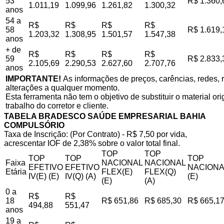
53
R$ 1.360,
1.011,19
1.099,96
1.261,82
1.300,32
anos
54 a
R$
R$
R$
R$
58
R$ 1.619,
1.203,32
1.308,95
1.501,57
1.547,38
anos
+ de
R$
R$
R$
R$
59
R$ 2.833,
2.105,69
2.290,53
2.627,60
2.707,76
anos
IMPORTANTE!
As informações de preços, carências, redes, r
alterações a qualquer momento.
Esta ferramenta não tem o objetivo de substituir o material o
trabalho do corretor e cliente.
TABELA BRADESCO SAÚDE EMPRESARIAL BAHIA
COMPULSÓRIO
Taxa de Inscrição: (Por Contrato) - R$ 7,50 por vida,
acrescentar IOF de 2,38% sobre o valor total final.
TOP
TOP
TOP
TOP
TOP
Faixa
NACIONAL
NACIONAL
EFETIVO
EFETIVO
NACIONA
Etária
FLEX(E)
FLEX(Q)
IV(E) (E)
IV(Q) (A)
(E)
(E)
(A)
0 a
R$
R$
18
R$ 651,86
R$ 685,30
R$ 665,1
494,88
551,47
anos
19 a