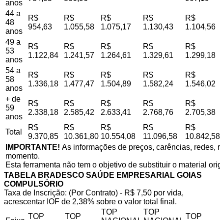
anos
44 a
R$
R$
R$
R$
R$
48
954,63
1.055,58
1.075,17
1.130,43
1.104,56
anos
49 a
R$
R$
R$
R$
R$
53
1.122,84
1.241,57
1.264,61
1.329,61
1.299,18
anos
54 a
R$
R$
R$
R$
R$
58
1.336,18
1.477,47
1.504,89
1.582,24
1.546,02
anos
+ de
R$
R$
R$
R$
R$
59
2.338,18
2.585,42
2.633,41
2.768,76
2.705,38
anos
R$
R$
R$
R$
R$
Total
9.370,85
10.361,80
10.554,08
11.096,58
10.842,58
IMPORTANTE!
As informações de preços, carências, redes, r
momento.
Esta ferramenta não tem o objetivo de substituir o material or
TABELA BRADESCO SAÚDE EMPRESARIAL GOIAS
COMPULSÓRIO
Taxa de Inscrição: (Por Contrato) - R$ 7,50 por vida,
acrescentar IOF de 2,38% sobre o valor total final.
TOP
TOP
TOP
TOP
TOP