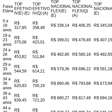
TOP
TOP
TOP
TOP
TOP
Faixa
NACIONAL
NACIONAL
EFETIVO
EFETIVO
NACIONA
Etária
FLEX(E)
FLEX(Q)
IV(E) (E)
IV(Q) (A)
(E)
(E)
(A)
0 a
R$
R$
18
R$ 338,14
R$ 406,35
R$ 345,0
317,85
358,48
anos
19 a
R$
R$
23
R$ 399,01
R$ 479,49
R$ 407,1
375,06
423,01
anos
24 a
R$
R$
28
R$ 482,80
R$ 580,18
R$ 492,6
453,82
511,84
anos
29 a
R$
R$
33
R$ 579,36
R$ 696,22
R$ 591,1
544,59
614,21
anos
34 a
R$
R$
38
R$ 660,46
R$ 793,68
R$ 673,9
620,83
700,19
anos
39 a
R$
R$
43
R$ 680,27
R$ 817,49
R$ 694,1
639,45
721,20
anos
44 a
R$
R$