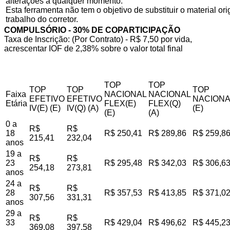
alterações a qualquer momento.
Esta ferramenta não tem o objetivo de substituir o material o
trabalho do corretor.
COMPULSÓRIO - 30% DE COPARTICIPAÇÃO
Taxa de Inscrição: (Por Contrato) - R$ 7,50 por vida,
acrescentar IOF de 2,38% sobre o valor total final
TOP
TOP
TOP
TOP
TOP
Faixa
NACIONAL
NACIONAL
EFETIVO
EFETIVO
NACIONA
Etária
FLEX(E)
FLEX(Q)
IV(E) (E)
IV(Q) (A)
(E)
(E)
(A)
0 a
R$
R$
18
R$ 250,41
R$ 289,86
R$ 259,8
215,41
232,04
anos
19 a
R$
R$
23
R$ 295,48
R$ 342,03
R$ 306,6
254,18
273,81
anos
24 a
R$
R$
28
R$ 357,53
R$ 413,85
R$ 371,0
307,56
331,31
anos
29 a
R$
R$
33
R$ 429,04
R$ 496,62
R$ 445,2
369,08
397,58