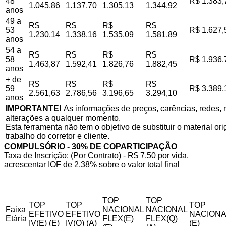
48
R$ 1.383,
1.045,86
1.137,70
1.305,13
1.344,92
anos
49 a
R$
R$
R$
R$
53
R$ 1.627,
1.230,14
1.338,16
1.535,09
1.581,89
anos
54 a
R$
R$
R$
R$
58
R$ 1.936,
1.463,87
1.592,41
1.826,76
1.882,45
anos
+ de
R$
R$
R$
R$
59
R$ 3.389,
2.561,63
2.786,56
3.196,65
3.294,10
anos
IMPORTANTE!
As informações de preços, carências, redes, r
alterações a qualquer momento.
Esta ferramenta não tem o objetivo de substituir o material o
trabalho do corretor e cliente.
COMPULSÓRIO - 30% DE COPARTICIPAÇÃO
Taxa de Inscrição: (Por Contrato) - R$ 7,50 por vida,
acrescentar IOF de 2,38% sobre o valor total final
TOP
TOP
TOP
TOP
TOP
Faixa
NACIONAL
NACIONAL
EFETIVO
EFETIVO
NACIONA
Etária
FLEX(E)
FLEX(Q)
IV(E) (E)
IV(Q) (A)
(E)