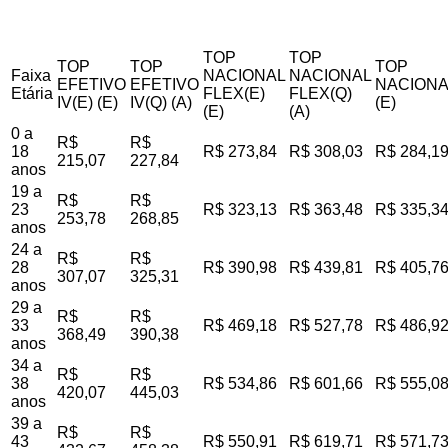
TOP
TOP
TOP
TOP
TOP
Faixa
NACIONAL
NACIONAL
EFETIVO
EFETIVO
NACIONA
Etária
FLEX(E)
FLEX(Q)
IV(E) (E)
IV(Q) (A)
(E)
(E)
(A)
0 a
R$
R$
18
R$ 273,84
R$ 308,03
R$ 284,1
215,07
227,84
anos
19 a
R$
R$
23
R$ 323,13
R$ 363,48
R$ 335,3
253,78
268,85
anos
24 a
R$
R$
28
R$ 390,98
R$ 439,81
R$ 405,7
307,07
325,31
anos
29 a
R$
R$
33
R$ 469,18
R$ 527,78
R$ 486,9
368,49
390,38
anos
34 a
R$
R$
38
R$ 534,86
R$ 601,66
R$ 555,0
420,07
445,03
anos
39 a
R$
R$
43
R$ 550,91
R$ 619,71
R$ 571,7