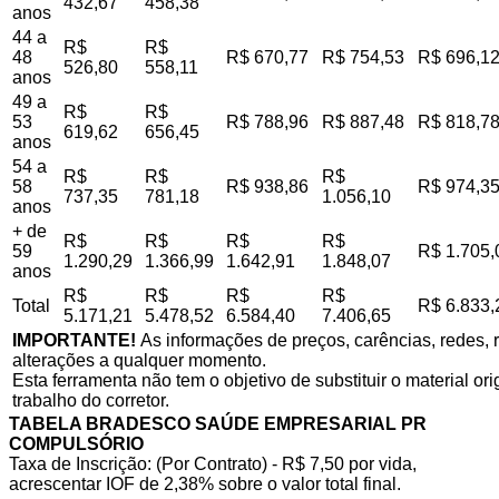
432,67
458,38
anos
44 a
R$
R$
48
R$ 670,77
R$ 754,53
R$ 696,1
526,80
558,11
anos
49 a
R$
R$
53
R$ 788,96
R$ 887,48
R$ 818,7
619,62
656,45
anos
54 a
R$
R$
R$
58
R$ 938,86
R$ 974,3
737,35
781,18
1.056,10
anos
+ de
R$
R$
R$
R$
59
R$ 1.705,
1.290,29
1.366,99
1.642,91
1.848,07
anos
R$
R$
R$
R$
Total
R$ 6.833,
5.171,21
5.478,52
6.584,40
7.406,65
IMPORTANTE!
As informações de preços, carências, redes, r
alterações a qualquer momento.
Esta ferramenta não tem o objetivo de substituir o material o
trabalho do corretor.
TABELA BRADESCO SAÚDE EMPRESARIAL PR
COMPULSÓRIO
Taxa de Inscrição: (Por Contrato) - R$ 7,50 por vida,
acrescentar IOF de 2,38% sobre o valor total final.