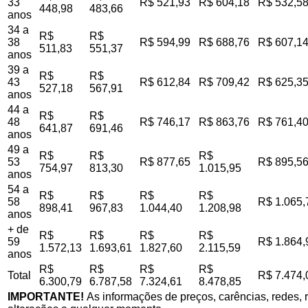
33
R$ 521,93
R$ 604,18
R$ 532,5
448,98
483,66
anos
34 a
R$
R$
38
R$ 594,99
R$ 688,76
R$ 607,1
511,83
551,37
anos
39 a
R$
R$
43
R$ 612,84
R$ 709,42
R$ 625,3
527,18
567,91
anos
44 a
R$
R$
48
R$ 746,17
R$ 863,76
R$ 761,4
641,87
691,46
anos
49 a
R$
R$
R$
53
R$ 877,65
R$ 895,5
754,97
813,30
1.015,95
anos
54 a
R$
R$
R$
R$
58
R$ 1.065,
898,41
967,83
1.044,40
1.208,98
anos
+ de
R$
R$
R$
R$
59
R$ 1.864,
1.572,13
1.693,61
1.827,60
2.115,59
anos
R$
R$
R$
R$
Total
R$ 7.474,
6.300,79
6.787,58
7.324,61
8.478,85
IMPORTANTE!
As informações de preços, carências, redes, r