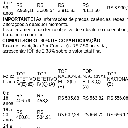
+ de
R$
R$
R$
R$
59
R$ 3.990,
2.969,11
3.308,54
3.910,83
4.111,50
anos
IMPORTANTE!
As informações de preços, carências, redes, r
alterações a qualquer momento.
Esta ferramenta não tem o objetivo de substituir o material o
trabalho do corretor.
COMPULSÓRIO - 30% DE COPARTICIPAÇÃO
Taxa de Inscrição: (Por Contrato) - R$ 7,50 por vida,
acrescentar IOF de 2,38% sobre o valor total final
TOP
TOP
TOP
TOP
TOP
Faixa
NACIONAL
NACIONAL
EFETIVO
EFETIVO
NACIONA
Etária
FLEX(E)
FLEX(Q)
IV(E) (E)
IV(Q) (A)
(E)
(E)
(A)
0 a
R$
R$
18
R$ 535,83
R$ 563,32
R$ 556,0
406,79
453,31
anos
19 a
R$
R$
23
R$ 632,28
R$ 664,72
R$ 656,1
480,01
534,91
anos
24 a