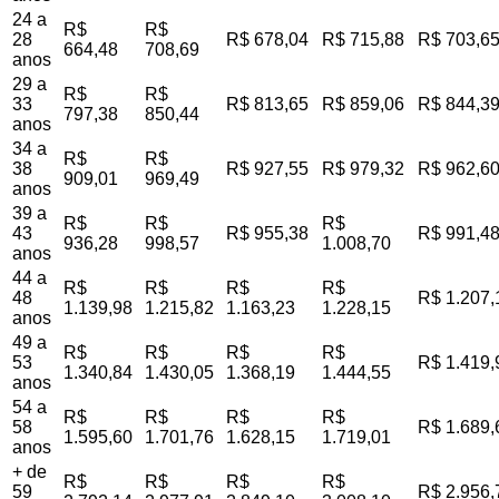
24 a
R$
R$
28
R$ 678,04
R$ 715,88
R$ 703,6
664,48
708,69
anos
29 a
R$
R$
33
R$ 813,65
R$ 859,06
R$ 844,3
797,38
850,44
anos
34 a
R$
R$
38
R$ 927,55
R$ 979,32
R$ 962,6
909,01
969,49
anos
39 a
R$
R$
R$
43
R$ 955,38
R$ 991,4
936,28
998,57
1.008,70
anos
44 a
R$
R$
R$
R$
48
R$ 1.207,
1.139,98
1.215,82
1.163,23
1.228,15
anos
49 a
R$
R$
R$
R$
53
R$ 1.419,
1.340,84
1.430,05
1.368,19
1.444,55
anos
54 a
R$
R$
R$
R$
58
R$ 1.689,
1.595,60
1.701,76
1.628,15
1.719,01
anos
+ de
R$
R$
R$
R$
59
R$ 2.956,