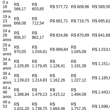
0 a
R$
R$
18
R$ 577,72
R$ 609,96
R$ 589,5
566,17
603,85
anos
19 a
R$
R$
23
R$ 681,71
R$ 719,75
R$ 695,6
668,08
712,54
anos
24 a
R$
R$
28
R$ 824,86
R$ 870,89
R$ 841,6
808,37
862,17
anos
29 a
R$
R$
R$
33
R$ 989,84
R$ 1.010,
970,05
1.034,61
1.045,08
anos
34 a
R$
R$
R$
R$
38
R$ 1.151,
1.105,85
1.179,45
1.128,41
1.191,38
anos
39 a
R$
R$
R$
R$
43
R$ 1.185,
1.139,03
1.214,83
1.162,26
1.227,12
anos
44 a
R$
R$
R$
R$
48
R$ 1.443,
1.386,84
1.479,13
1.415,12
1.494,09
anos
49 a
R$
R$
R$
R$
53
R$ 1.698,
1.631,20
1.739,75
1.664,46
1.757,35