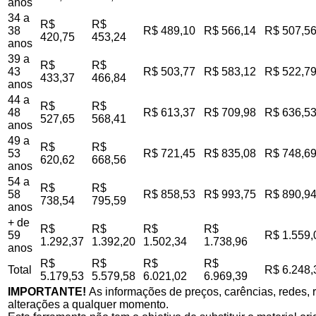
anos
34 a
R$
R$
38
R$ 489,10
R$ 566,14
R$ 507,5
420,75
453,24
anos
39 a
R$
R$
43
R$ 503,77
R$ 583,12
R$ 522,7
433,37
466,84
anos
44 a
R$
R$
48
R$ 613,37
R$ 709,98
R$ 636,5
527,65
568,41
anos
49 a
R$
R$
53
R$ 721,45
R$ 835,08
R$ 748,6
620,62
668,56
anos
54 a
R$
R$
58
R$ 858,53
R$ 993,75
R$ 890,9
738,54
795,59
anos
+ de
R$
R$
R$
R$
59
R$ 1.559,
1.292,37
1.392,20
1.502,34
1.738,96
anos
R$
R$
R$
R$
Total
R$ 6.248,
5.179,53
5.579,58
6.021,02
6.969,39
IMPORTANTE!
As informações de preços, carências, redes, r
alterações a qualquer momento.