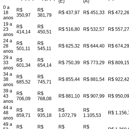
(E)
(A)
0 a
R$
R$
18
R$ 437,97
R$ 451,33
R$ 472,2
350,97
381,79
anos
19 a
R$
R$
23
R$ 516,80
R$ 532,57
R$ 557,2
414,14
450,51
anos
24 a
R$
R$
28
R$ 625,32
R$ 644,40
R$ 674,2
501,11
545,11
anos
29 a
R$
R$
33
R$ 750,39
R$ 773,29
R$ 809,1
601,34
654,14
anos
34 a
R$
R$
38
R$ 855,44
R$ 881,54
R$ 922,4
685,52
745,71
anos
39 a
R$
R$
43
R$ 881,10
R$ 907,99
R$ 950,0
706,09
768,08
anos
44 a
R$
R$
R$
R$
48
R$ 1.156,
859,71
935,18
1.072,79
1.105,53
anos
49 a
R$
R$
R$
R$