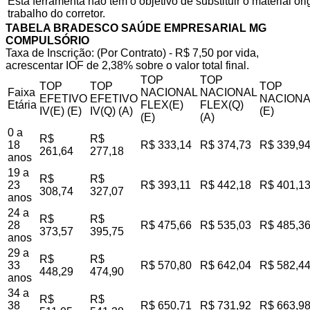
Esta ferramenta não tem o objetivo de substituir o material o
trabalho do corretor.
TABELA BRADESCO SAÚDE EMPRESARIAL MG
COMPULSÓRIO
Taxa de Inscrição: (Por Contrato) - R$ 7,50 por vida,
acrescentar IOF de 2,38% sobre o valor total final.
TOP
TOP
TOP
TOP
TOP
Faixa
NACIONAL
NACIONAL
EFETIVO
EFETIVO
NACIONA
Etária
FLEX(E)
FLEX(Q)
IV(E) (E)
IV(Q) (A)
(E)
(E)
(A)
0 a
R$
R$
18
R$ 333,14
R$ 374,73
R$ 339,9
261,64
277,18
anos
19 a
R$
R$
23
R$ 393,11
R$ 442,18
R$ 401,1
308,74
327,07
anos
24 a
R$
R$
28
R$ 475,66
R$ 535,03
R$ 485,3
373,57
395,75
anos
29 a
R$
R$
33
R$ 570,80
R$ 642,04
R$ 582,4
448,29
474,90
anos
34 a
R$
R$
38
R$ 650,71
R$ 731,92
R$ 663,9