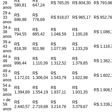
R$
R$
28
R$ 765,05
R$ 804,30
R$ 793,9
580,81
647,24
anos
29 a
R$
R$
33
R$ 918,07
R$ 965,17
R$ 952,7
696,98
776,69
anos
34 a
R$
R$
R$
R$
38
R$ 1.086,
794,55
885,42
1.046,59
1.100,28
anos
39 a
R$
R$
R$
R$
43
R$ 1.118,
818,39
911,98
1.077,99
1.133,29
anos
44 a
R$
R$
R$
R$
48
R$ 1.362,
996,44
1.110,39
1.312,52
1.379,85
anos
49 a
R$
R$
R$
R$
53
R$ 1.602,
1.172,01
1.306,04
1.543,79
1.622,98
anos
54 a
R$
R$
R$
R$
58
R$ 1.906,
1.394,69
1.554,19
1.837,11
1.931,35
anos
+ de
R$
R$
R$
R$
59
R$ 3.336,
2.440,57
2.719,68
3.214,76
3.379,67
anos