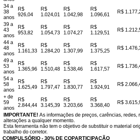
34 a
R$
R$
R$
R$
38
R$ 1.177,
926,04
1.024,01
1.042,98
1.096,61
anos
39 a
R$
R$
R$
R$
43
R$ 1.212,
953,82
1.054,73
1.074,27
1.129,51
anos
44 a
R$
R$
R$
R$
48
R$ 1.476,
1.161,33
1.284,20
1.307,99
1.375,25
anos
49 a
R$
R$
R$
R$
53
R$ 1.736,
1.365,96
1.510,48
1.538,46
1.617,57
anos
54 a
R$
R$
R$
R$
58
R$ 2.066,
1.625,49
1.797,47
1.830,77
1.924,91
anos
+ de
R$
R$
R$
R$
59
R$ 3.615,
2.844,44
3.145,39
3.203,66
3.368,40
anos
IMPORTANTE!
As informações de preços, carências, redes, r
alterações a qualquer momento.
Esta ferramenta não tem o objetivo de substituir o material o
trabalho do corretor.
COMPULSÓRIO - 30% DE COPARTICIPAÇÃO