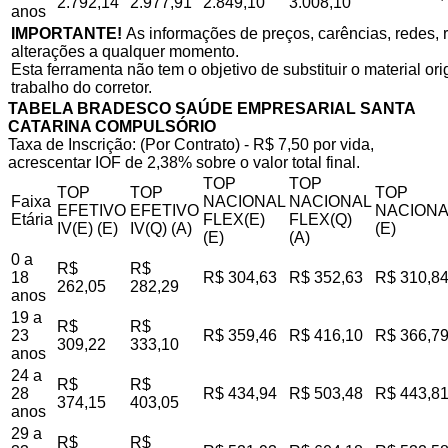
2.792,14
2.977,91
2.849,10
3.008,10
anos
IMPORTANTE!
As informações de preços, carências, redes, r
alterações a qualquer momento.
Esta ferramenta não tem o objetivo de substituir o material o
trabalho do corretor.
TABELA BRADESCO SAÚDE EMPRESARIAL SANTA
CATARINA COMPULSÓRIO
Taxa de Inscrição: (Por Contrato) - R$ 7,50 por vida,
acrescentar IOF de 2,38% sobre o valor total final.
TOP
TOP
TOP
TOP
TOP
Faixa
NACIONAL
NACIONAL
EFETIVO
EFETIVO
NACIONA
Etária
FLEX(E)
FLEX(Q)
IV(E) (E)
IV(Q) (A)
(E)
(E)
(A)
0 a
R$
R$
18
R$ 304,63
R$ 352,63
R$ 310,8
262,05
282,29
anos
19 a
R$
R$
23
R$ 359,46
R$ 416,10
R$ 366,7
309,22
333,10
anos
24 a
R$
R$
28
R$ 434,94
R$ 503,48
R$ 443,8
374,15
403,05
anos
29 a
R$
R$