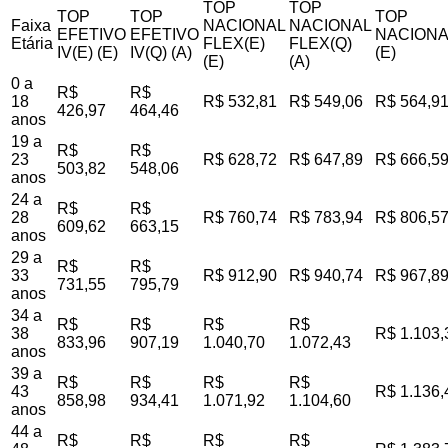
TOP
TOP
TOP
TOP
TOP
Faixa
NACIONAL
NACIONAL
EFETIVO
EFETIVO
NACIONA
Etária
FLEX(E)
FLEX(Q)
IV(E) (E)
IV(Q) (A)
(E)
(E)
(A)
0 a
R$
R$
18
R$ 532,81
R$ 549,06
R$ 564,9
426,97
464,46
anos
19 a
R$
R$
23
R$ 628,72
R$ 647,89
R$ 666,5
503,82
548,06
anos
24 a
R$
R$
28
R$ 760,74
R$ 783,94
R$ 806,5
609,62
663,15
anos
29 a
R$
R$
33
R$ 912,90
R$ 940,74
R$ 967,8
731,55
795,79
anos
34 a
R$
R$
R$
R$
38
R$ 1.103,
833,96
907,19
1.040,70
1.072,43
anos
39 a
R$
R$
R$
R$
43
R$ 1.136,
858,98
934,41
1.071,92
1.104,60
anos
44 a
R$
R$
R$
R$