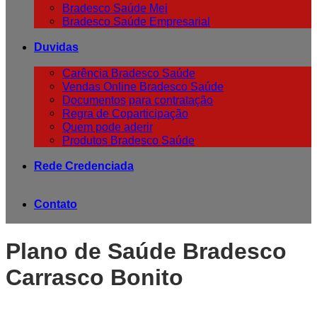
Bradesco Saúde Mei
Bradesco Saúde Empresarial
Duvidas
Carência Bradesco Saúde
Vendas Online Bradesco Saúde
Documentos para contratação
Regra de Coparticipação
Quem pode aderir
Produtos Bradesco Saúde
Rede Credenciada
Contato
Plano de Saúde Bradesco
Carrasco Bonito