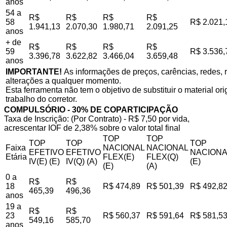
anos
54 a
R$
R$
R$
R$
58
R$ 2.021,
1.941,13
2.070,30
1.980,71
2.091,25
anos
+ de
R$
R$
R$
R$
59
R$ 3.536,
3.396,78
3.622,82
3.466,04
3.659,48
anos
IMPORTANTE!
As informações de preços, carências, redes, r
alterações a qualquer momento.
Esta ferramenta não tem o objetivo de substituir o material o
trabalho do corretor.
COMPULSÓRIO - 30% DE COPARTICIPAÇÃO
Taxa de Inscrição: (Por Contrato) - R$ 7,50 por vida,
acrescentar IOF de 2,38% sobre o valor total final
TOP
TOP
TOP
TOP
TOP
Faixa
NACIONAL
NACIONAL
EFETIVO
EFETIVO
NACIONA
Etária
FLEX(E)
FLEX(Q)
IV(E) (E)
IV(Q) (A)
(E)
(E)
(A)
0 a
R$
R$
18
R$ 474,89
R$ 501,39
R$ 492,8
465,39
496,36
anos
19 a
R$
R$
23
R$ 560,37
R$ 591,64
R$ 581,5
549,16
585,70
anos