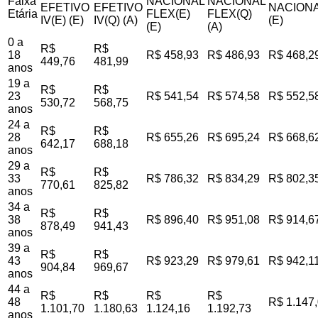
Faixa
NACIONAL
NACIONAL
EFETIVO
EFETIVO
NACIONA
Etária
FLEX(E)
FLEX(Q)
IV(E) (E)
IV(Q) (A)
(E)
(E)
(A)
0 a
R$
R$
18
R$ 458,93
R$ 486,93
R$ 468,2
449,76
481,99
anos
19 a
R$
R$
23
R$ 541,54
R$ 574,58
R$ 552,5
530,72
568,75
anos
24 a
R$
R$
28
R$ 655,26
R$ 695,24
R$ 668,6
642,17
688,18
anos
29 a
R$
R$
33
R$ 786,32
R$ 834,29
R$ 802,3
770,61
825,82
anos
34 a
R$
R$
38
R$ 896,40
R$ 951,08
R$ 914,6
878,49
941,43
anos
39 a
R$
R$
43
R$ 923,29
R$ 979,61
R$ 942,1
904,84
969,67
anos
44 a
R$
R$
R$
R$
48
R$ 1.147
1.101,70
1.180,63
1.124,16
1.192,73
anos