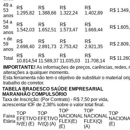
49 a
R$
R$
R$
R$
53
R$ 1.349
1.295,82
1.388,66
1.322,24
1.402,89
anos
54 a
R$
R$
R$
R$
58
R$ 1.605
1.542,03
1.652,51
1.573,47
1.669,44
anos
+ de
R$
R$
R$
R$
59
R$ 2.809
2.698,40
2.891,73
2.753,42
2.921,35
anos
R$
R$
R$
R$
Total
R$ 11.26
10.814,54
11.589,37
11.035,03
11.708,14
IMPORTANTE!
As informações de preços, carências, redes, r
alterações a qualquer momento.
Esta ferramenta não tem o objetivo de substituir o material o
trabalho do corretor.
TABELA BRADESCO SAÚDE EMPRESARIAL
MARANHÃO COMPULSÓRIO
Taxa de Inscrição: (Por Contrato) - R$ 7,50 por vida,
acrescentar IOF de 2,38% sobre o valor total final.
TOP
TOP
TOP
TOP
TOP
Faixa
NACIONAL
NACIONAL
EFETIVO
EFETIVO
NACIONA
Etária
FLEX(E)
FLEX(Q)
IV(E) (E)
IV(Q) (A)
(E)
(E)
(A)