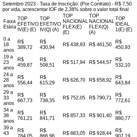
Setembro 2023 - Taxa de Inscrição: (Por Contrato) - R$ 7,50
por vida, acrescentar IOF de 2,38% sobre o valor total final
TOP
TOP
TOP
TOP
TOP
Faixa
NACIONAL
NACIONAL
EFETIVO
EFETIVO
IDEAL
Etária
FLEX(E)
FLEX(Q)
IV(E) (E)
IV(Q) (A)
1(E) (E)
(E)
(A)
0 a
R$
R$
R$
18
R$ 438,93
R$ 461,50
389,72
430,94
450,93
anos
19 a
R$
R$
R$
23
R$ 517,94
R$ 544,57
459,87
508,51
532,10
anos
24 a
R$
R$
R$
28
R$ 626,70
R$ 658,92
556,44
615,29
643,84
anos
29 a
R$
R$
R$
33
R$ 752,05
R$ 790,71
667,73
738,35
772,61
anos
34 a
R$
R$
R$
38
R$ 857,33
R$ 901,40
761,21
841,71
880,77
anos
39 a
R$
R$
R$
43
R$ 883,05
R$ 928,44
784,05
866,96
907,19