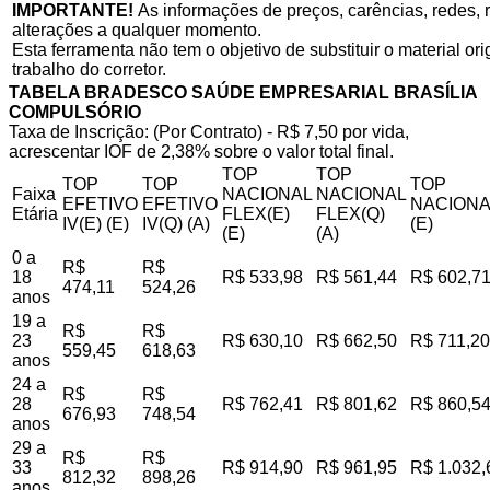
IMPORTANTE!
As informações de preços, carências, redes, r
alterações a qualquer momento.
Esta ferramenta não tem o objetivo de substituir o material o
trabalho do corretor.
TABELA BRADESCO SAÚDE EMPRESARIAL BRASÍLIA
COMPULSÓRIO
Taxa de Inscrição: (Por Contrato) - R$ 7,50 por vida,
acrescentar IOF de 2,38% sobre o valor total final.
TOP
TOP
TOP
TOP
TOP
Faixa
NACIONAL
NACIONAL
EFETIVO
EFETIVO
NACIONA
Etária
FLEX(E)
FLEX(Q)
IV(E) (E)
IV(Q) (A)
(E)
(E)
(A)
0 a
R$
R$
18
R$ 533,98
R$ 561,44
R$ 602,7
474,11
524,26
anos
19 a
R$
R$
23
R$ 630,10
R$ 662,50
R$ 711,20
559,45
618,63
anos
24 a
R$
R$
28
R$ 762,41
R$ 801,62
R$ 860,5
676,93
748,54
anos
29 a
R$
R$
33
R$ 914,90
R$ 961,95
R$ 1.032,
812,32
898,26
anos