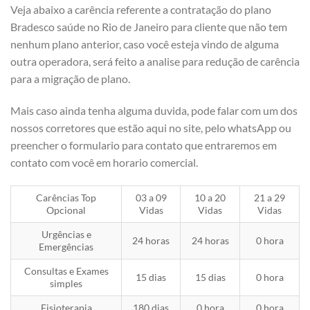
Veja abaixo a carência referente a contratação do plano
Bradesco saúde no Rio de Janeiro para cliente que não tem
nenhum plano anterior, caso você esteja vindo de alguma
outra operadora, será feito a analise para redução de carência
para a migração de plano.
Mais caso ainda tenha alguma duvida, pode falar com um dos
nossos corretores que estão aqui no site, pelo whatsApp ou
preencher o formulario para contato que entraremos em
contato com você em horario comercial.
Carências Top
03 a 09
10 a 20
21 a 29
Opcional
Vidas
Vidas
Vidas
Urgências e
24 horas
24 horas
0 hora
Emergências
Consultas e Exames
15 dias
15 dias
0 hora
simples
Fisioterapia
180 dias
0 hora
0 hora