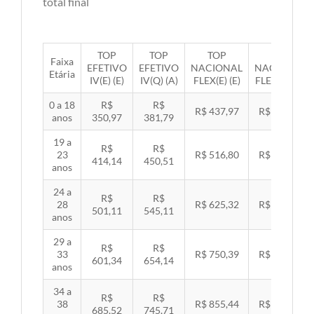
total final
TOP
TOP
TOP
TOP
Faixa
EFETIVO
EFETIVO
NACIONAL
NACIONAL
Etária
IV(E) (E)
IV(Q) (A)
FLEX(E) (E)
FLEX(Q) (A)
0 a 18
R$
R$
R$ 437,97
R$ 451,33
anos
350,97
381,79
19 a
R$
R$
23
R$ 516,80
R$ 532,57
414,14
450,51
anos
24 a
R$
R$
28
R$ 625,32
R$ 644,40
501,11
545,11
anos
29 a
R$
R$
33
R$ 750,39
R$ 773,29
601,34
654,14
anos
34 a
R$
R$
38
R$ 855,44
R$ 881,54
685,52
745,71