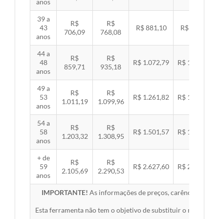
anos
39 a
R$
R$
43
R$ 881,10
R$ 907,99
706,09
768,08
anos
44 a
R$
R$
48
R$ 1.072,79
R$ 1.105,53
859,71
935,18
anos
49 a
R$
R$
53
R$ 1.261,82
R$ 1.300,32
1.011,19
1.099,96
anos
54 a
R$
R$
58
R$ 1.501,57
R$ 1.547,38
1.203,32
1.308,95
anos
+ de
R$
R$
59
R$ 2.627,60
R$ 2.707,76
2.105,69
2.290,53
anos
IMPORTANTE!
As informações de preços, carências, redes,
Esta ferramenta não tem o objetivo de substituir o material 