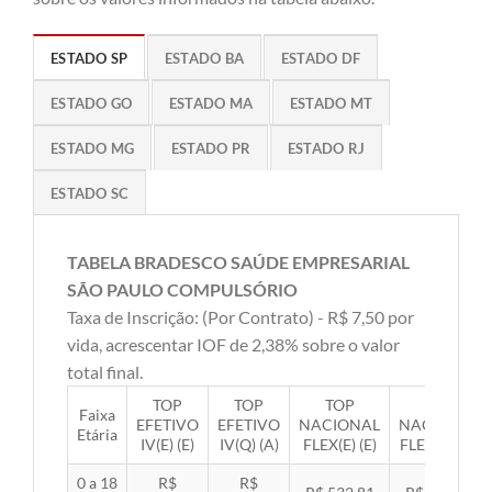
ESTADO SP
ESTADO BA
ESTADO DF
ESTADO GO
ESTADO MA
ESTADO MT
ESTADO MG
ESTADO PR
ESTADO RJ
ESTADO SC
TABELA BRADESCO SAÚDE EMPRESARIAL
SÃO PAULO COMPULSÓRIO
Taxa de Inscrição: (Por Contrato) - R$ 7,50 por
vida, acrescentar IOF de 2,38% sobre o valor
total final.
TOP
TOP
TOP
TOP
Faixa
EFETIVO
EFETIVO
NACIONAL
NACIONAL
Etária
IV(E) (E)
IV(Q) (A)
FLEX(E) (E)
FLEX(Q) (A)
0 a 18
R$
R$