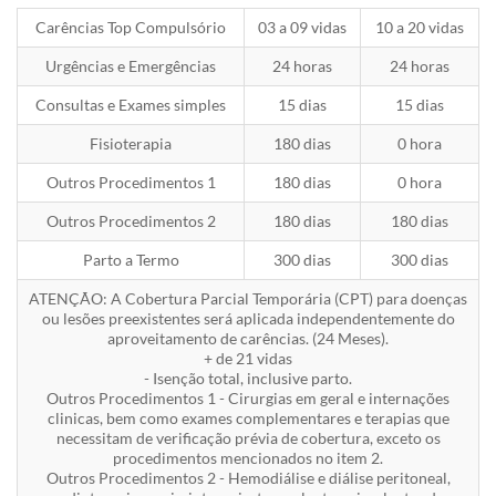
Carências Top Compulsório
03 a 09 vidas
10 a 20 vidas
Urgências e Emergências
24 horas
24 horas
Consultas e Exames simples
15 dias
15 dias
Fisioterapia
180 dias
0 hora
Outros Procedimentos 1
180 dias
0 hora
Outros Procedimentos 2
180 dias
180 dias
Parto a Termo
300 dias
300 dias
ATENÇÃO: A Cobertura Parcial Temporária (CPT) para doenças
ou lesões preexistentes será aplicada independentemente do
aproveitamento de carências. (24 Meses).
+ de 21 vidas
- Isenção total, inclusive parto.
Outros Procedimentos 1 - Cirurgias em geral e internações
clinicas, bem como exames complementares e terapias que
necessitam de verificação prévia de cobertura, exceto os
procedimentos mencionados no item 2.
Outros Procedimentos 2 - Hemodiálise e diálise peritoneal,