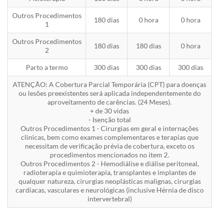
Outros Procedimentos
180 dias
0 hora
0 hora
1
Outros Procedimentos
180 dias
180 dias
0 hora
2
Parto a termo
300 dias
300 dias
300 dias
ATENÇÃO: A Cobertura Parcial Temporária (CPT) para doenças
ou lesões preexistentes será aplicada independentemente do
aproveitamento de carências. (24 Meses).
+ de 30 vidas
- Isenção total
Outros Procedimentos 1 - Cirurgias em geral e internações
clinicas, bem como exames complementares e terapias que
necessitam de verificação prévia de cobertura, exceto os
procedimentos mencionados no item 2.
Outros Procedimentos 2 - Hemodiálise e diálise peritoneal,
radioterapia e quimioterapia, transplantes e implantes de
qualquer natureza, cirurgias neoplásticas malignas, cirurgias
cardíacas, vasculares e neurológicas (inclusive Hérnia de disco
intervertebral)