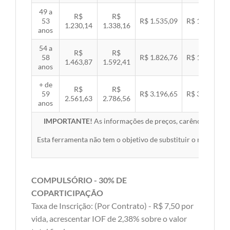
49 a
R$
R$
53
R$ 1.535,09
R$ 1.581,89
1.230,14
1.338,16
anos
54 a
R$
R$
58
R$ 1.826,76
R$ 1.882,45
1.463,87
1.592,41
anos
+ de
R$
R$
59
R$ 3.196,65
R$ 3.294,10
2.561,63
2.786,56
anos
IMPORTANTE!
As informações de preços, carências, redes,
Esta ferramenta não tem o objetivo de substituir o material 
COMPULSÓRIO - 30% DE
COPARTICIPAÇÃO
Taxa de Inscrição: (Por Contrato) - R$ 7,50 por
vida, acrescentar IOF de 2,38% sobre o valor