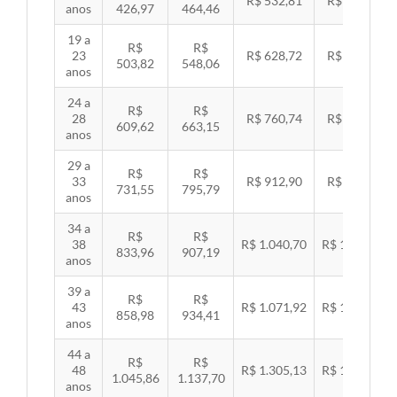
R$ 532,81
R$ 549,06
anos
426,97
464,46
19 a
R$
R$
23
R$ 628,72
R$ 647,89
503,82
548,06
anos
24 a
R$
R$
28
R$ 760,74
R$ 783,94
609,62
663,15
anos
29 a
R$
R$
33
R$ 912,90
R$ 940,74
731,55
795,79
anos
34 a
R$
R$
38
R$ 1.040,70
R$ 1.072,43
833,96
907,19
anos
39 a
R$
R$
43
R$ 1.071,92
R$ 1.104,60
858,98
934,41
anos
44 a
R$
R$
48
R$ 1.305,13
R$ 1.344,92
1.045,86
1.137,70
anos