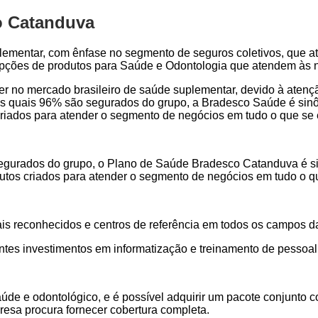
o Catanduva
lementar, com ênfase no segmento de seguros coletivos, que a
 opções de produtos para Saúde e Odontologia que atendem às 
der no mercado brasileiro de saúde suplementar, devido à aten
s quais 96% são segurados do grupo, a Bradesco Saúde é sinôn
s criados para atender o segmento de negócios em tudo o que se
gurados do grupo, o Plano de Saúde Bradesco Catanduva é sinô
odutos criados para atender o segmento de negócios em tudo o 
ais reconhecidos e centros de referência em todos os campos d
ntes investimentos em informatização e treinamento de pessoal
aúde e odontológico, e é possível adquirir um pacote conjunt
resa procura fornecer cobertura completa.