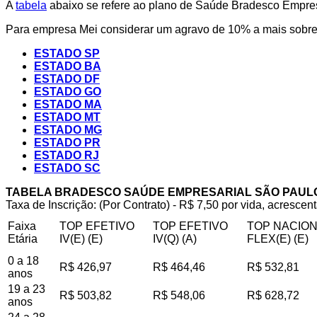
A
tabela
abaixo se refere ao plano de Saúde Bradesco Empresa
Para empresa Mei considerar um agravo de 10% a mais sobre 
ESTADO SP
ESTADO BA
ESTADO DF
ESTADO GO
ESTADO MA
ESTADO MT
ESTADO MG
ESTADO PR
ESTADO RJ
ESTADO SC
TABELA BRADESCO SAÚDE EMPRESARIAL SÃO PAUL
Taxa de Inscrição: (Por Contrato) - R$ 7,50 por vida, acrescent
Faixa
TOP EFETIVO
TOP EFETIVO
TOP NACIO
Etária
IV(E) (E)
IV(Q) (A)
FLEX(E) (E)
0 a 18
R$ 426,97
R$ 464,46
R$ 532,81
anos
19 a 23
R$ 503,82
R$ 548,06
R$ 628,72
anos