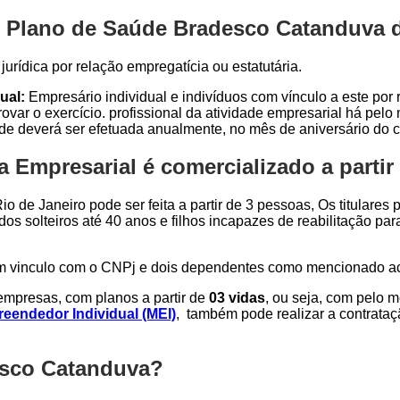
 Plano de Saúde Bradesco Catanduva di
urídica por relação empregatícia ou estatutária.
ual:
Empresário individual e indivíduos com vínculo a este por r
var o exercício. profissional da atividade empresarial há pel
ade deverá ser efetuada anualmente, no mês de aniversário do c
Empresarial é comercializado a partir
o de Janeiro pode ser feita a partir de 3 pessoas, Os titulares
dos solteiros até 40 anos e filhos incapazes de reabilitação p
om vinculo com o CNPj e dois dependentes como mencionado a
mpresas, com planos a partir de
03 vidas
, ou seja, com pelo 
eendedor Individual (MEI)
, também pode realizar a contrata
esco Catanduva?