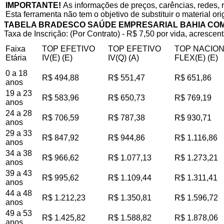
IMPORTANTE!
As informações de preços, carências, redes, 
Esta ferramenta não tem o objetivo de substituir o material or
TABELA BRADESCO SAÚDE EMPRESARIAL BAHIA CO
Taxa de Inscrição: (Por Contrato) - R$ 7,50 por vida, acrescent
Faixa
TOP EFETIVO
TOP EFETIVO
TOP NACIO
Etária
IV(E) (E)
IV(Q) (A)
FLEX(E) (E)
0 a 18
R$ 494,88
R$ 551,47
R$ 651,86
anos
19 a 23
R$ 583,96
R$ 650,73
R$ 769,19
anos
24 a 28
R$ 706,59
R$ 787,38
R$ 930,71
anos
29 a 33
R$ 847,92
R$ 944,86
R$ 1.116,86
anos
34 a 38
R$ 966,62
R$ 1.077,13
R$ 1.273,21
anos
39 a 43
R$ 995,62
R$ 1.109,44
R$ 1.311,41
anos
44 a 48
R$ 1.212,23
R$ 1.350,81
R$ 1.596,72
anos
49 a 53
R$ 1.425,82
R$ 1.588,82
R$ 1.878,06
anos