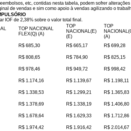
reembolsos, etc, contidas nesta tabela, podem sofrer alteraçõe
iginal de vendas e sim como apoio à vendas agilizando o trabalho
MPULSÓRIO
ar IOF de 2,38% sobre o valor total final.
TOP
TOP
NAL
TOP NACIONAL
NACIONAL(E)
NACIONAL(
FLEX(Q) (A)
(E)
(A)
R$ 685,30
R$ 665,17
R$ 699,28
R$ 808,65
R$ 784,90
R$ 825,15
R$ 978,46
R$ 949,72
R$ 998,42
R$ 1.174,16
R$ 1.139,67
R$ 1.198,11
R$ 1.338,53
R$ 1.299,21
R$ 1.365,83
R$ 1.378,69
R$ 1.338,19
R$ 1.406,80
R$ 1.678,64
R$ 1.629,33
R$ 1.712,86
R$ 1.974,42
R$ 1.916,42
R$ 2.014,67