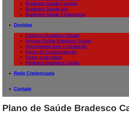
Bradesco Saúde Familiar
Bradesco Saúde Mei
Bradesco Saúde Empresarial
Duvidas
Carência Bradesco Saúde
Vendas Online Bradesco Saúde
Documentos para contratação
Regra de Coparticipação
Quem pode aderir
Produtos Bradesco Saúde
Rede Credenciada
Contato
Plano de Saúde Bradesco C