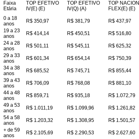
Faixa
TOP EFETIVO
TOP EFETIVO
TOP NACIO
Etária
IV(E) (E)
IV(Q) (A)
FLEX(E) (E)
0 a 18
R$ 350,97
R$ 381,79
R$ 437,97
anos
19 a 23
R$ 414,14
R$ 450,51
R$ 516,80
anos
24 a 28
R$ 501,11
R$ 545,11
R$ 625,32
anos
29 a 33
R$ 601,34
R$ 654,14
R$ 750,39
anos
34 a 38
R$ 685,52
R$ 745,71
R$ 855,44
anos
39 a 43
R$ 706,09
R$ 768,08
R$ 881,10
anos
44 a 48
R$ 859,71
R$ 935,18
R$ 1.072,79
anos
49 a 53
R$ 1.011,19
R$ 1.099,96
R$ 1.261,82
anos
54 a 58
R$ 1.203,32
R$ 1.308,95
R$ 1.501,57
anos
+ de 59
R$ 2.105,69
R$ 2.290,53
R$ 2.627,60
anos