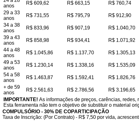
24 a 28
R$ 609,62
R$ 663,15
R$ 760,74
anos
29 a 33
R$ 731,55
R$ 795,79
R$ 912,90
anos
34 a 38
R$ 833,96
R$ 907,19
R$ 1.040,70
anos
39 a 43
R$ 858,98
R$ 934,41
R$ 1.071,92
anos
44 a 48
R$ 1.045,86
R$ 1.137,70
R$ 1.305,13
anos
49 a 53
R$ 1.230,14
R$ 1.338,16
R$ 1.535,09
anos
54 a 58
R$ 1.463,87
R$ 1.592,41
R$ 1.826,76
anos
+ de 59
R$ 2.561,63
R$ 2.786,56
R$ 3.196,65
anos
IMPORTANTE!
As informações de preços, carências, redes, 
Esta ferramenta não tem o objetivo de substituir o material or
COMPULSÓRIO - 30% DE COPARTICIPAÇÃO
Taxa de Inscrição: (Por Contrato) - R$ 7,50 por vida, acrescent