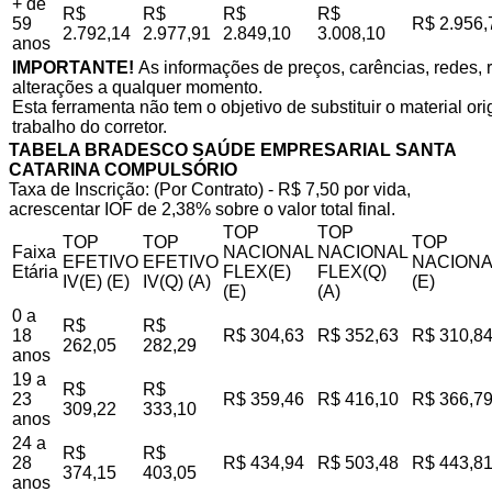
+ de
R$
R$
R$
R$
59
R$ 2.956,
2.792,14
2.977,91
2.849,10
3.008,10
anos
IMPORTANTE!
As informações de preços, carências, redes, r
alterações a qualquer momento.
Esta ferramenta não tem o objetivo de substituir o material o
trabalho do corretor.
TABELA BRADESCO SAÚDE EMPRESARIAL SANTA
CATARINA COMPULSÓRIO
Taxa de Inscrição: (Por Contrato) - R$ 7,50 por vida,
acrescentar IOF de 2,38% sobre o valor total final.
TOP
TOP
TOP
TOP
TOP
Faixa
NACIONAL
NACIONAL
EFETIVO
EFETIVO
NACIONA
Etária
FLEX(E)
FLEX(Q)
IV(E) (E)
IV(Q) (A)
(E)
(E)
(A)
0 a
R$
R$
18
R$ 304,63
R$ 352,63
R$ 310,8
262,05
282,29
anos
19 a
R$
R$
23
R$ 359,46
R$ 416,10
R$ 366,7
309,22
333,10
anos
24 a
R$
R$
28
R$ 434,94
R$ 503,48
R$ 443,8
374,15
403,05
anos