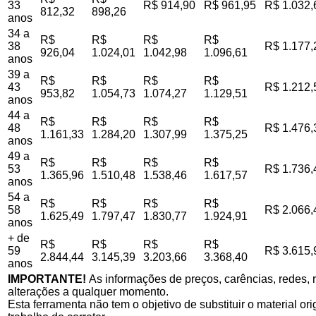
33
R$ 914,90
R$ 961,95
R$ 1.032,
812,32
898,26
anos
34 a
R$
R$
R$
R$
38
R$ 1.177,
926,04
1.024,01
1.042,98
1.096,61
anos
39 a
R$
R$
R$
R$
43
R$ 1.212,
953,82
1.054,73
1.074,27
1.129,51
anos
44 a
R$
R$
R$
R$
48
R$ 1.476,
1.161,33
1.284,20
1.307,99
1.375,25
anos
49 a
R$
R$
R$
R$
53
R$ 1.736,
1.365,96
1.510,48
1.538,46
1.617,57
anos
54 a
R$
R$
R$
R$
58
R$ 2.066,
1.625,49
1.797,47
1.830,77
1.924,91
anos
+ de
R$
R$
R$
R$
59
R$ 3.615,
2.844,44
3.145,39
3.203,66
3.368,40
anos
IMPORTANTE!
As informações de preços, carências, redes, r
alterações a qualquer momento.
Esta ferramenta não tem o objetivo de substituir o material o