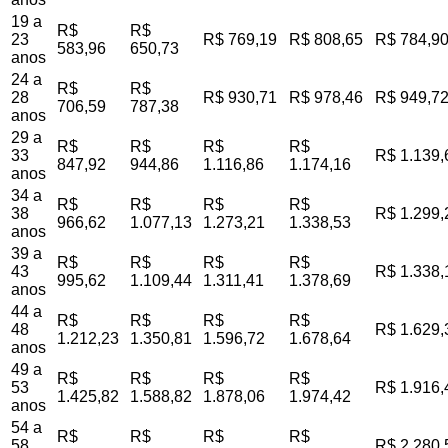
19 a
R$
R$
23
R$ 769,19
R$ 808,65
R$ 784,9
583,96
650,73
anos
24 a
R$
R$
28
R$ 930,71
R$ 978,46
R$ 949,7
706,59
787,38
anos
29 a
R$
R$
R$
R$
33
R$ 1.139,
847,92
944,86
1.116,86
1.174,16
anos
34 a
R$
R$
R$
R$
38
R$ 1.299,
966,62
1.077,13
1.273,21
1.338,53
anos
39 a
R$
R$
R$
R$
43
R$ 1.338,
995,62
1.109,44
1.311,41
1.378,69
anos
44 a
R$
R$
R$
R$
48
R$ 1.629,
1.212,23
1.350,81
1.596,72
1.678,64
anos
49 a
R$
R$
R$
R$
53
R$ 1.916,
1.425,82
1.588,82
1.878,06
1.974,42
anos
54 a
R$
R$
R$
R$
58
R$ 2.280,