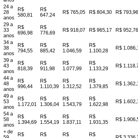
24 a
R$
R$
28
R$ 765,05
R$ 804,30
R$ 793,9
580,81
647,24
anos
29 a
R$
R$
33
R$ 918,07
R$ 965,17
R$ 952,7
696,98
776,69
anos
34 a
R$
R$
R$
R$
38
R$ 1.086,
794,55
885,42
1.046,59
1.100,28
anos
39 a
R$
R$
R$
R$
43
R$ 1.118,
818,39
911,98
1.077,99
1.133,29
anos
44 a
R$
R$
R$
R$
48
R$ 1.362,
996,44
1.110,39
1.312,52
1.379,85
anos
49 a
R$
R$
R$
R$
53
R$ 1.602,
1.172,01
1.306,04
1.543,79
1.622,98
anos
54 a
R$
R$
R$
R$
58
R$ 1.906,
1.394,69
1.554,19
1.837,11
1.931,35
anos
+ de
R$
R$
R$
R$
59
R$ 3.336,