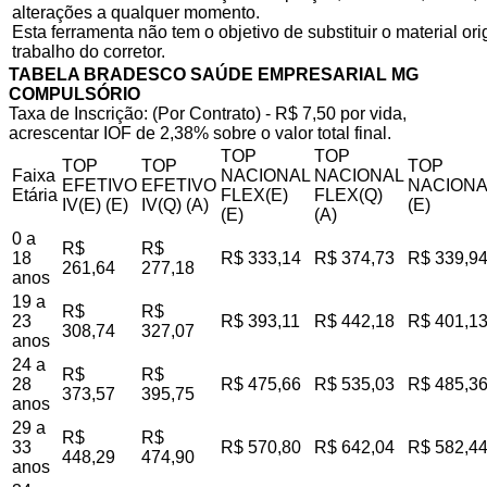
alterações a qualquer momento.
Esta ferramenta não tem o objetivo de substituir o material o
trabalho do corretor.
TABELA BRADESCO SAÚDE EMPRESARIAL MG
COMPULSÓRIO
Taxa de Inscrição: (Por Contrato) - R$ 7,50 por vida,
acrescentar IOF de 2,38% sobre o valor total final.
TOP
TOP
TOP
TOP
TOP
Faixa
NACIONAL
NACIONAL
EFETIVO
EFETIVO
NACIONA
Etária
FLEX(E)
FLEX(Q)
IV(E) (E)
IV(Q) (A)
(E)
(E)
(A)
0 a
R$
R$
18
R$ 333,14
R$ 374,73
R$ 339,9
261,64
277,18
anos
19 a
R$
R$
23
R$ 393,11
R$ 442,18
R$ 401,1
308,74
327,07
anos
24 a
R$
R$
28
R$ 475,66
R$ 535,03
R$ 485,3
373,57
395,75
anos
29 a
R$
R$
33
R$ 570,80
R$ 642,04
R$ 582,4
448,29
474,90
anos