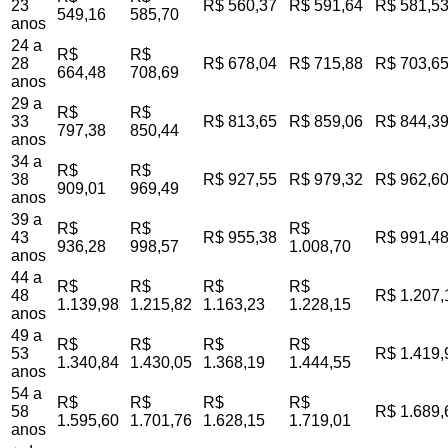
23
R$ 560,37
R$ 591,64
R$ 581,5
549,16
585,70
anos
24 a
R$
R$
28
R$ 678,04
R$ 715,88
R$ 703,6
664,48
708,69
anos
29 a
R$
R$
33
R$ 813,65
R$ 859,06
R$ 844,3
797,38
850,44
anos
34 a
R$
R$
38
R$ 927,55
R$ 979,32
R$ 962,6
909,01
969,49
anos
39 a
R$
R$
R$
43
R$ 955,38
R$ 991,4
936,28
998,57
1.008,70
anos
44 a
R$
R$
R$
R$
48
R$ 1.207,
1.139,98
1.215,82
1.163,23
1.228,15
anos
49 a
R$
R$
R$
R$
53
R$ 1.419,
1.340,84
1.430,05
1.368,19
1.444,55
anos
54 a
R$
R$
R$
R$
58
R$ 1.689,
1.595,60
1.701,76
1.628,15
1.719,01
anos