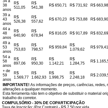
34 a
R$
R$
38
R$ 650,71
R$ 731,92
R$ 663,9
511,05
541,38
anos
39 a
R$
R$
43
R$ 670,23
R$ 753,88
R$ 683,9
526,38
557,62
anos
44 a
R$
R$
48
R$ 816,05
R$ 917,89
R$ 832,6
640,90
678,94
anos
49 a
R$
R$
R$
53
R$ 959,84
R$ 979,4
753,83
798,57
1.079,62
anos
54 a
R$
R$
R$
R$
58
R$ 1.165,
897,06
950,30
1.142,21
1.284,75
anos
+ de
R$
R$
R$
R$
59
R$ 2.039,
1.569,77
1.662,93
1.998,75
2.248,18
anos
IMPORTANTE!
As informações de preços, carências, redes, r
alterações a qualquer momento.
Esta ferramenta não tem o objetivo de substituir o material o
trabalho do corretor.
COMPULSÓRIO - 30% DE COPARTICIPAÇÃO
Taxa de Inscrição: (Por Contrato) - R$ 7,50 por vida,