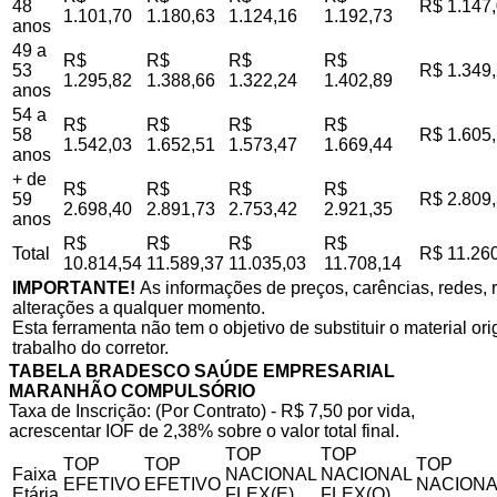
48
R$ 1.147
1.101,70
1.180,63
1.124,16
1.192,73
anos
49 a
R$
R$
R$
R$
53
R$ 1.349
1.295,82
1.388,66
1.322,24
1.402,89
anos
54 a
R$
R$
R$
R$
58
R$ 1.605
1.542,03
1.652,51
1.573,47
1.669,44
anos
+ de
R$
R$
R$
R$
59
R$ 2.809
2.698,40
2.891,73
2.753,42
2.921,35
anos
R$
R$
R$
R$
Total
R$ 11.26
10.814,54
11.589,37
11.035,03
11.708,14
IMPORTANTE!
As informações de preços, carências, redes, r
alterações a qualquer momento.
Esta ferramenta não tem o objetivo de substituir o material o
trabalho do corretor.
TABELA BRADESCO SAÚDE EMPRESARIAL
MARANHÃO COMPULSÓRIO
Taxa de Inscrição: (Por Contrato) - R$ 7,50 por vida,
acrescentar IOF de 2,38% sobre o valor total final.
TOP
TOP
TOP
TOP
TOP
Faixa
NACIONAL
NACIONAL
EFETIVO
EFETIVO
NACIONA
Etária
FLEX(E)
FLEX(Q)