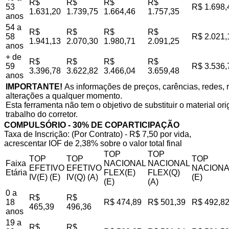
R$
R$
R$
R$
53
R$ 1.698,
1.631,20
1.739,75
1.664,46
1.757,35
anos
54 a
R$
R$
R$
R$
58
R$ 2.021,
1.941,13
2.070,30
1.980,71
2.091,25
anos
+ de
R$
R$
R$
R$
59
R$ 3.536,
3.396,78
3.622,82
3.466,04
3.659,48
anos
IMPORTANTE!
As informações de preços, carências, redes, r
alterações a qualquer momento.
Esta ferramenta não tem o objetivo de substituir o material o
trabalho do corretor.
COMPULSÓRIO - 30% DE COPARTICIPAÇÃO
Taxa de Inscrição: (Por Contrato) - R$ 7,50 por vida,
acrescentar IOF de 2,38% sobre o valor total final
TOP
TOP
TOP
TOP
TOP
Faixa
NACIONAL
NACIONAL
EFETIVO
EFETIVO
NACIONA
Etária
FLEX(E)
FLEX(Q)
IV(E) (E)
IV(Q) (A)
(E)
(E)
(A)
0 a
R$
R$
18
R$ 474,89
R$ 501,39
R$ 492,8
465,39
496,36
anos
19 a
R$
R$