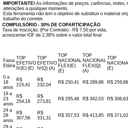
IMPORTANTE!
As informações de preços, carências, redes, r
alterações a qualquer momento.
Esta ferramenta não tem o objetivo de substituir o material o
trabalho do corretor.
COMPULSÓRIO - 30% DE COPARTICIPAÇÃO
Taxa de Inscrição: (Por Contrato) - R$ 7,50 por vida,
acrescentar IOF de 2,38% sobre o valor total final
TOP
TOP
TOP
TOP
TOP
Faixa
NACIONAL
NACIONAL
EFETIVO
EFETIVO
NACIONA
Etária
FLEX(E)
FLEX(Q)
IV(E) (E)
IV(Q) (A)
(E)
(E)
(A)
0 a
R$
R$
18
R$ 250,41
R$ 289,86
R$ 259,8
215,41
232,04
anos
19 a
R$
R$
23
R$ 295,48
R$ 342,03
R$ 306,6
254,18
273,81
anos
24 a
R$
R$
28
R$ 357,53
R$ 413,85
R$ 371,0
307,56
331,31
anos
29 a