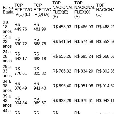
TOP
TOP
TOP
TOP
TOP
Faixa
NACIONAL
NACIONAL
EFETIVO
EFETIVO
NACIONA
Etária
FLEX(E)
FLEX(Q)
IV(E) (E)
IV(Q) (A)
(E)
(E)
(A)
0 a
R$
R$
18
R$ 458,93
R$ 486,93
R$ 468,2
449,76
481,99
anos
19 a
R$
R$
23
R$ 541,54
R$ 574,58
R$ 552,5
530,72
568,75
anos
24 a
R$
R$
28
R$ 655,26
R$ 695,24
R$ 668,6
642,17
688,18
anos
29 a
R$
R$
33
R$ 786,32
R$ 834,29
R$ 802,3
770,61
825,82
anos
34 a
R$
R$
38
R$ 896,40
R$ 951,08
R$ 914,6
878,49
941,43
anos
39 a
R$
R$
43
R$ 923,29
R$ 979,61
R$ 942,1
904,84
969,67
anos
44 a
R$
R$
R$
R$