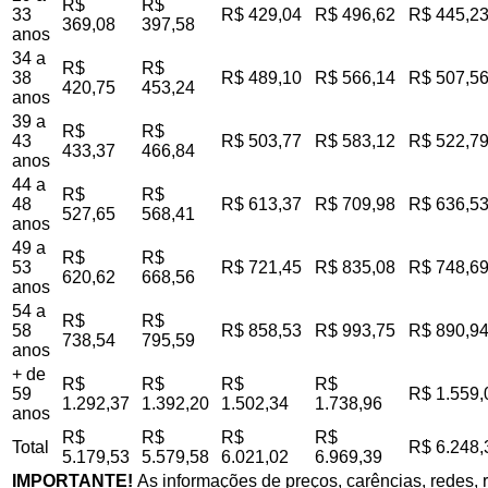
R$
R$
33
R$ 429,04
R$ 496,62
R$ 445,2
369,08
397,58
anos
34 a
R$
R$
38
R$ 489,10
R$ 566,14
R$ 507,5
420,75
453,24
anos
39 a
R$
R$
43
R$ 503,77
R$ 583,12
R$ 522,7
433,37
466,84
anos
44 a
R$
R$
48
R$ 613,37
R$ 709,98
R$ 636,5
527,65
568,41
anos
49 a
R$
R$
53
R$ 721,45
R$ 835,08
R$ 748,6
620,62
668,56
anos
54 a
R$
R$
58
R$ 858,53
R$ 993,75
R$ 890,9
738,54
795,59
anos
+ de
R$
R$
R$
R$
59
R$ 1.559,
1.292,37
1.392,20
1.502,34
1.738,96
anos
R$
R$
R$
R$
Total
R$ 6.248,
5.179,53
5.579,58
6.021,02
6.969,39
IMPORTANTE!
As informações de preços, carências, redes, r