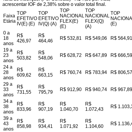
acrescentar IOF de 2,38% sobre o valor total final.
TOP
TOP
TOP
TOP
TOP
Faixa
NACIONAL
NACIONAL
EFETIVO
EFETIVO
NACIONA
Etária
FLEX(E)
FLEX(Q)
IV(E) (E)
IV(Q) (A)
(E)
(E)
(A)
0 a
R$
R$
18
R$ 532,81
R$ 549,06
R$ 564,9
426,97
464,46
anos
19 a
R$
R$
23
R$ 628,72
R$ 647,89
R$ 666,5
503,82
548,06
anos
24 a
R$
R$
28
R$ 760,74
R$ 783,94
R$ 806,5
609,62
663,15
anos
29 a
R$
R$
33
R$ 912,90
R$ 940,74
R$ 967,8
731,55
795,79
anos
34 a
R$
R$
R$
R$
38
R$ 1.103,
833,96
907,19
1.040,70
1.072,43
anos
39 a
R$
R$
R$
R$
43
R$ 1.136,
858,98
934,41
1.071,92
1.104,60
anos