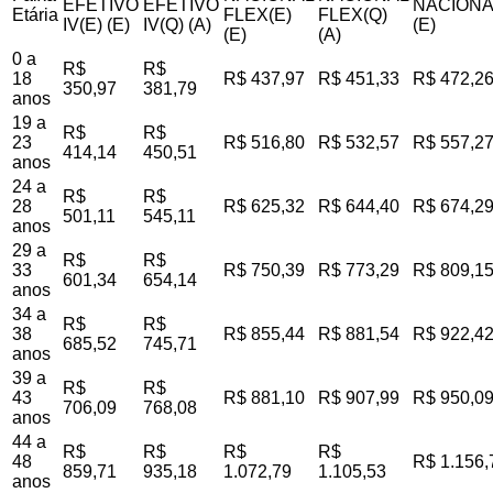
EFETIVO
EFETIVO
NACIONA
Etária
FLEX(E)
FLEX(Q)
IV(E) (E)
IV(Q) (A)
(E)
(E)
(A)
0 a
R$
R$
18
R$ 437,97
R$ 451,33
R$ 472,2
350,97
381,79
anos
19 a
R$
R$
23
R$ 516,80
R$ 532,57
R$ 557,2
414,14
450,51
anos
24 a
R$
R$
28
R$ 625,32
R$ 644,40
R$ 674,2
501,11
545,11
anos
29 a
R$
R$
33
R$ 750,39
R$ 773,29
R$ 809,1
601,34
654,14
anos
34 a
R$
R$
38
R$ 855,44
R$ 881,54
R$ 922,4
685,52
745,71
anos
39 a
R$
R$
43
R$ 881,10
R$ 907,99
R$ 950,0
706,09
768,08
anos
44 a
R$
R$
R$
R$
48
R$ 1.156,
859,71
935,18
1.072,79
1.105,53
anos