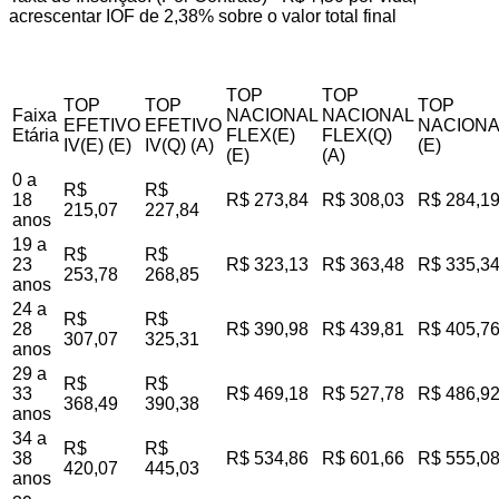
acrescentar IOF de 2,38% sobre o valor total final
TOP
TOP
TOP
TOP
TOP
Faixa
NACIONAL
NACIONAL
EFETIVO
EFETIVO
NACIONA
Etária
FLEX(E)
FLEX(Q)
IV(E) (E)
IV(Q) (A)
(E)
(E)
(A)
0 a
R$
R$
18
R$ 273,84
R$ 308,03
R$ 284,1
215,07
227,84
anos
19 a
R$
R$
23
R$ 323,13
R$ 363,48
R$ 335,3
253,78
268,85
anos
24 a
R$
R$
28
R$ 390,98
R$ 439,81
R$ 405,7
307,07
325,31
anos
29 a
R$
R$
33
R$ 469,18
R$ 527,78
R$ 486,9
368,49
390,38
anos
34 a
R$
R$
38
R$ 534,86
R$ 601,66
R$ 555,0
420,07
445,03
anos