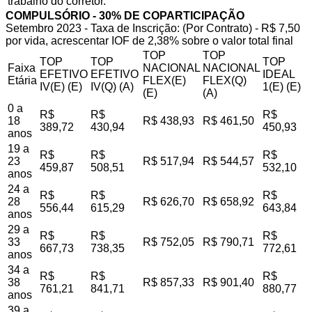
trabalho do corretor.
COMPULSÓRIO - 30% DE COPARTICIPAÇÃO
Setembro 2023 - Taxa de Inscrição: (Por Contrato) - R$ 7,50
por vida, acrescentar IOF de 2,38% sobre o valor total final
TOP
TOP
TOP
TOP
TOP
Faixa
NACIONAL
NACIONAL
EFETIVO
EFETIVO
IDEAL
Etária
FLEX(E)
FLEX(Q)
IV(E) (E)
IV(Q) (A)
1(E) (E)
(E)
(A)
0 a
R$
R$
R$
18
R$ 438,93
R$ 461,50
389,72
430,94
450,93
anos
19 a
R$
R$
R$
23
R$ 517,94
R$ 544,57
459,87
508,51
532,10
anos
24 a
R$
R$
R$
28
R$ 626,70
R$ 658,92
556,44
615,29
643,84
anos
29 a
R$
R$
R$
33
R$ 752,05
R$ 790,71
667,73
738,35
772,61
anos
34 a
R$
R$
R$
38
R$ 857,33
R$ 901,40
761,21
841,71
880,77
anos
39 a