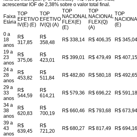
acrescentar IOF de 2,38% sobre o valor total final.
TOP
TOP
TOP
TOP
TOP
Faixa
NACIONAL
NACIONAL
EFETIVO
EFETIVO
NACIONA
Etária
FLEX(E)
FLEX(Q)
IV(E) (E)
IV(Q) (A)
(E)
(E)
(A)
0 a
R$
R$
18
R$ 338,14
R$ 406,35
R$ 345,0
317,85
358,48
anos
19 a
R$
R$
23
R$ 399,01
R$ 479,49
R$ 407,1
375,06
423,01
anos
24 a
R$
R$
28
R$ 482,80
R$ 580,18
R$ 492,6
453,82
511,84
anos
29 a
R$
R$
33
R$ 579,36
R$ 696,22
R$ 591,1
544,59
614,21
anos
34 a
R$
R$
38
R$ 660,46
R$ 793,68
R$ 673,9
620,83
700,19
anos
39 a
R$
R$
43
R$ 680,27
R$ 817,49
R$ 694,1
639,45
721,20
anos