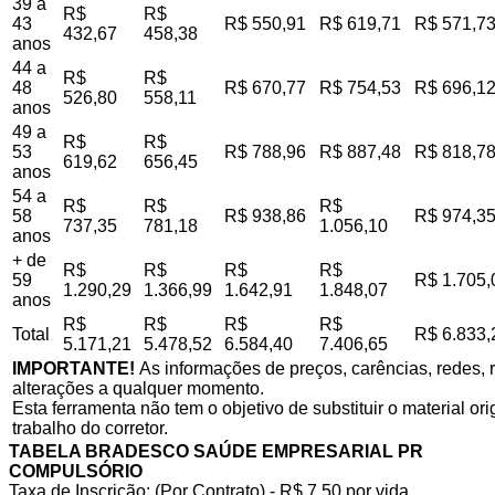
39 a
R$
R$
43
R$ 550,91
R$ 619,71
R$ 571,7
432,67
458,38
anos
44 a
R$
R$
48
R$ 670,77
R$ 754,53
R$ 696,1
526,80
558,11
anos
49 a
R$
R$
53
R$ 788,96
R$ 887,48
R$ 818,7
619,62
656,45
anos
54 a
R$
R$
R$
58
R$ 938,86
R$ 974,3
737,35
781,18
1.056,10
anos
+ de
R$
R$
R$
R$
59
R$ 1.705,
1.290,29
1.366,99
1.642,91
1.848,07
anos
R$
R$
R$
R$
Total
R$ 6.833,
5.171,21
5.478,52
6.584,40
7.406,65
IMPORTANTE!
As informações de preços, carências, redes, r
alterações a qualquer momento.
Esta ferramenta não tem o objetivo de substituir o material o
trabalho do corretor.
TABELA BRADESCO SAÚDE EMPRESARIAL PR
COMPULSÓRIO
Taxa de Inscrição: (Por Contrato) - R$ 7,50 por vida,