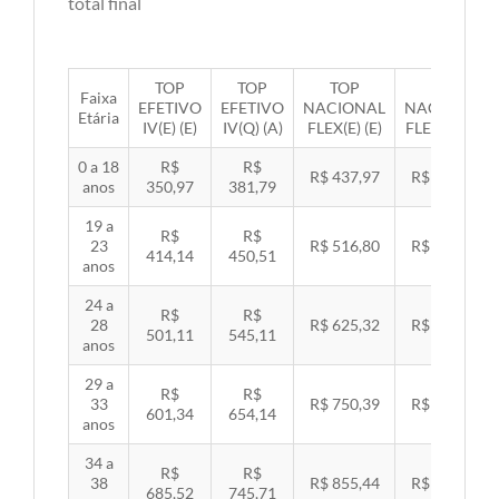
total final
TOP
TOP
TOP
TOP
Faixa
EFETIVO
EFETIVO
NACIONAL
NACIONAL
Etária
IV(E) (E)
IV(Q) (A)
FLEX(E) (E)
FLEX(Q) (A)
0 a 18
R$
R$
R$ 437,97
R$ 451,33
anos
350,97
381,79
19 a
R$
R$
23
R$ 516,80
R$ 532,57
414,14
450,51
anos
24 a
R$
R$
28
R$ 625,32
R$ 644,40
501,11
545,11
anos
29 a
R$
R$
33
R$ 750,39
R$ 773,29
601,34
654,14
anos
34 a
R$
R$
38
R$ 855,44
R$ 881,54
685,52
745,71