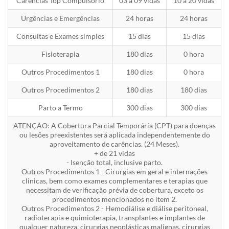
Carências Top Compulsório
03 a 09 vidas
10 a 20 vidas
Urgências e Emergências
24 horas
24 horas
Consultas e Exames simples
15 dias
15 dias
Fisioterapia
180 dias
0 hora
Outros Procedimentos 1
180 dias
0 hora
Outros Procedimentos 2
180 dias
180 dias
Parto a Termo
300 dias
300 dias
ATENÇÃO: A Cobertura Parcial Temporária (CPT) para doenças
ou lesões preexistentes será aplicada independentemente do
aproveitamento de carências. (24 Meses).
+ de 21 vidas
- Isenção total, inclusive parto.
Outros Procedimentos 1 - Cirurgias em geral e internações
clinicas, bem como exames complementares e terapias que
necessitam de verificação prévia de cobertura, exceto os
procedimentos mencionados no item 2.
Outros Procedimentos 2 - Hemodiálise e diálise peritoneal,
radioterapia e quimioterapia, transplantes e implantes de
qualquer natureza, cirurgias neoplásticas malignas, cirurgias