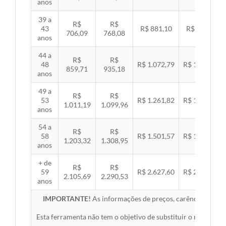
anos
39 a
R$
R$
43
R$ 881,10
R$ 907,99
706,09
768,08
anos
44 a
R$
R$
48
R$ 1.072,79
R$ 1.105,53
859,71
935,18
anos
49 a
R$
R$
53
R$ 1.261,82
R$ 1.300,32
1.011,19
1.099,96
anos
54 a
R$
R$
58
R$ 1.501,57
R$ 1.547,38
1.203,32
1.308,95
anos
+ de
R$
R$
59
R$ 2.627,60
R$ 2.707,76
2.105,69
2.290,53
anos
IMPORTANTE!
As informações de preços, carências, redes,
Esta ferramenta não tem o objetivo de substituir o material 