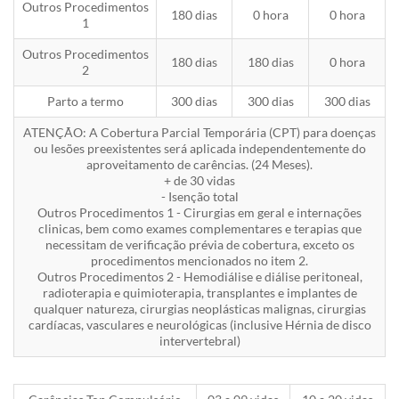
Outros Procedimentos
180 dias
0 hora
0 hora
1
Outros Procedimentos
180 dias
180 dias
0 hora
2
Parto a termo
300 dias
300 dias
300 dias
ATENÇÃO: A Cobertura Parcial Temporária (CPT) para doenças
ou lesões preexistentes será aplicada independentemente do
aproveitamento de carências. (24 Meses).
+ de 30 vidas
- Isenção total
Outros Procedimentos 1 - Cirurgias em geral e internações
clinicas, bem como exames complementares e terapias que
necessitam de verificação prévia de cobertura, exceto os
procedimentos mencionados no item 2.
Outros Procedimentos 2 - Hemodiálise e diálise peritoneal,
radioterapia e quimioterapia, transplantes e implantes de
qualquer natureza, cirurgias neoplásticas malignas, cirurgias
cardíacas, vasculares e neurológicas (inclusive Hérnia de disco
intervertebral)