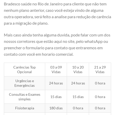
Bradesco saúde no Rio de Janeiro para cliente que não tem
nenhum plano anterior, caso você esteja vindo de alguma
outra operadora, será feito a analise para redução de carência
para a migração de plano.
Mais caso ainda tenha alguma duvida, pode falar com um dos
nossos corretores que estão aqui no site, pelo whatsApp ou
preencher o formulario para contato que entraremos em
contato com você em horario comercial.
Carências Top
03 a 09
10 a 20
21 a 29
Opcional
Vidas
Vidas
Vidas
Urgências e
24 horas
24 horas
0 hora
Emergências
Consultas e Exames
15 dias
15 dias
0 hora
simples
Fisioterapia
180 dias
0 hora
0 hora