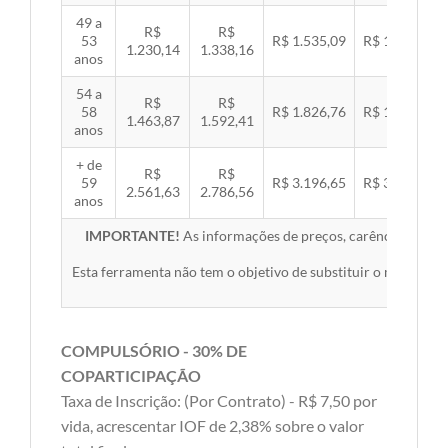
49 a
R$
R$
53
R$ 1.535,09
R$ 1.581,89
1.230,14
1.338,16
anos
54 a
R$
R$
58
R$ 1.826,76
R$ 1.882,45
1.463,87
1.592,41
anos
+ de
R$
R$
59
R$ 3.196,65
R$ 3.294,10
2.561,63
2.786,56
anos
IMPORTANTE!
As informações de preços, carências, redes,
Esta ferramenta não tem o objetivo de substituir o material 
COMPULSÓRIO - 30% DE
COPARTICIPAÇÃO
Taxa de Inscrição: (Por Contrato) - R$ 7,50 por
vida, acrescentar IOF de 2,38% sobre o valor