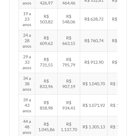
R$ 532,81
R$ 549,06
anos
426,97
464,46
19 a
R$
R$
23
R$ 628,72
R$ 647,89
503,82
548,06
anos
24 a
R$
R$
28
R$ 760,74
R$ 783,94
609,62
663,15
anos
29 a
R$
R$
33
R$ 912,90
R$ 940,74
731,55
795,79
anos
34 a
R$
R$
38
R$ 1.040,70
R$ 1.072,43
833,96
907,19
anos
39 a
R$
R$
43
R$ 1.071,92
R$ 1.104,60
858,98
934,41
anos
44 a
R$
R$
48
R$ 1.305,13
R$ 1.344,92
1.045,86
1.137,70
anos