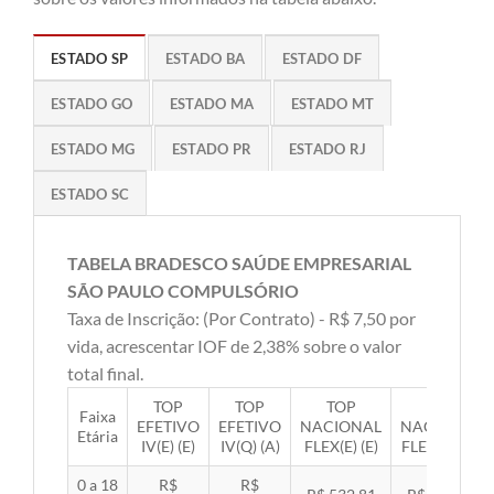
ESTADO SP
ESTADO BA
ESTADO DF
ESTADO GO
ESTADO MA
ESTADO MT
ESTADO MG
ESTADO PR
ESTADO RJ
ESTADO SC
TABELA BRADESCO SAÚDE EMPRESARIAL
SÃO PAULO COMPULSÓRIO
Taxa de Inscrição: (Por Contrato) - R$ 7,50 por
vida, acrescentar IOF de 2,38% sobre o valor
total final.
TOP
TOP
TOP
TOP
Faixa
EFETIVO
EFETIVO
NACIONAL
NACIONAL
Etária
IV(E) (E)
IV(Q) (A)
FLEX(E) (E)
FLEX(Q) (A)
0 a 18
R$
R$