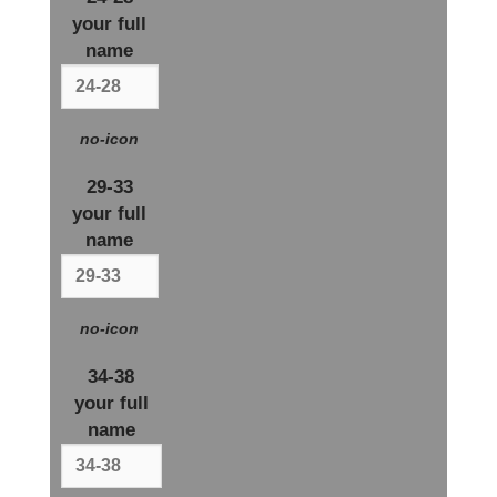
your full
name
no-icon
29-33
your full
name
no-icon
34-38
your full
name