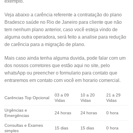
exemplo.
Veja abaixo a carência referente a contratação do plano
Bradesco saúde no Rio de Janeiro para cliente que não
tem nenhum plano anterior, caso você esteja vindo de
alguma outra operadora, será feito a analise para redução
de carência para a migração de plano.
Mais caso ainda tenha alguma duvida, pode falar com um
dos nossos corretores que estão aqui no site, pelo
whatsApp ou preencher o formulario para contato que
entraremos em contato com você em horario comercial.
03 a 09
10 a 20
21 a 29
Carências Top Opcional
Vidas
Vidas
Vidas
Urgências e
24 horas
24 horas
0 hora
Emergências
Consultas e Exames
15 dias
15 dias
0 hora
simples