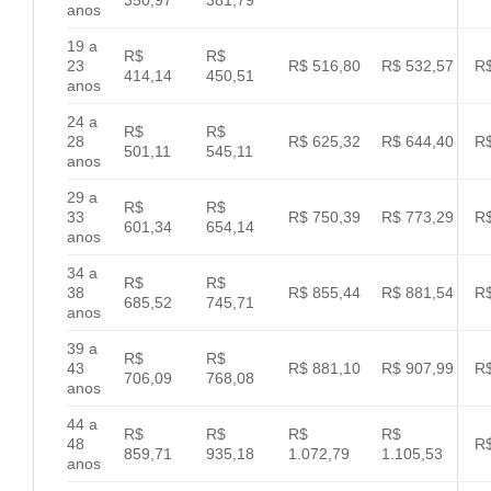
anos
19 a
R$
R$
23
R$ 516,80
R$ 532,57
R$
414,14
450,51
anos
24 a
R$
R$
28
R$ 625,32
R$ 644,40
R$
501,11
545,11
anos
29 a
R$
R$
33
R$ 750,39
R$ 773,29
R$
601,34
654,14
anos
34 a
R$
R$
38
R$ 855,44
R$ 881,54
R$
685,52
745,71
anos
39 a
R$
R$
43
R$ 881,10
R$ 907,99
R$
706,09
768,08
anos
44 a
R$
R$
R$
R$
48
R$
859,71
935,18
1.072,79
1.105,53
anos