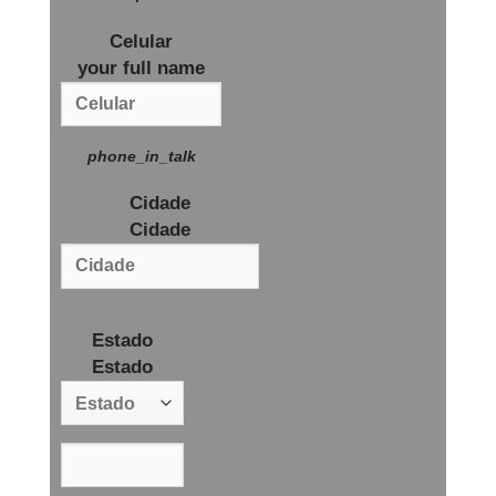
Celular
your full name
phone_in_talk
Cidade
Cidade
Estado
Estado