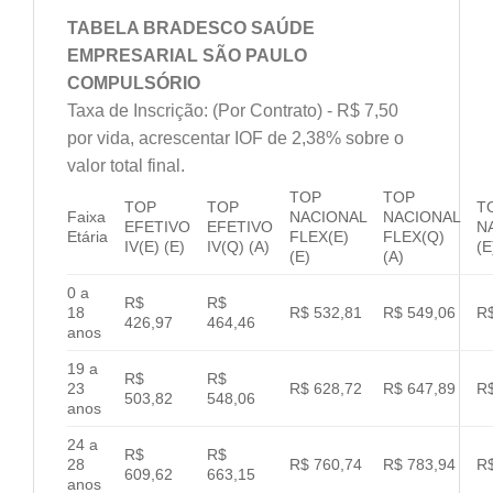
TABELA BRADESCO SAÚDE
EMPRESARIAL SÃO PAULO
COMPULSÓRIO
Taxa de Inscrição: (Por Contrato) - R$ 7,50
por vida, acrescentar IOF de 2,38% sobre o
valor total final.
TOP
TOP
TOP
TOP
T
Faixa
NACIONAL
NACIONAL
EFETIVO
EFETIVO
N
Etária
FLEX(E)
FLEX(Q)
IV(E) (E)
IV(Q) (A)
(E
(E)
(A)
0 a
R$
R$
18
R$ 532,81
R$ 549,06
R$
426,97
464,46
anos
19 a
R$
R$
23
R$ 628,72
R$ 647,89
R$
503,82
548,06
anos
24 a
R$
R$
28
R$ 760,74
R$ 783,94
R$
609,62
663,15
anos