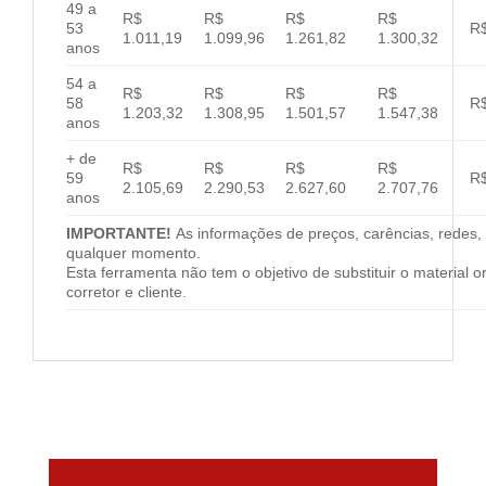
49 a
R$
R$
R$
R$
53
R$
1.011,19
1.099,96
1.261,82
1.300,32
anos
54 a
R$
R$
R$
R$
58
R$
1.203,32
1.308,95
1.501,57
1.547,38
anos
+ de
R$
R$
R$
R$
59
R$
2.105,69
2.290,53
2.627,60
2.707,76
anos
IMPORTANTE!
As informações de preços, carências, redes, 
qualquer momento.
Esta ferramenta não tem o objetivo de substituir o material 
corretor e cliente.