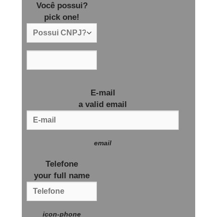
Você possui?
pick one!
E-mail
a valid email
email
Telefone
your full name
icon-phone