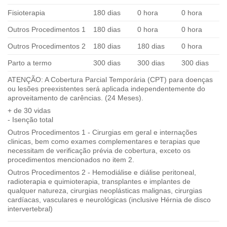
Fisioterapia
180 dias
0 hora
0 hora
Outros Procedimentos 1
180 dias
0 hora
0 hora
Outros Procedimentos 2
180 dias
180 dias
0 hora
Parto a termo
300 dias
300 dias
300 dias
ATENÇÃO: A Cobertura Parcial Temporária (CPT) para doenças
ou lesões preexistentes será aplicada independentemente do
aproveitamento de carências. (24 Meses).
+ de 30 vidas
- Isenção total
Outros Procedimentos 1 - Cirurgias em geral e internações
clinicas, bem como exames complementares e terapias que
necessitam de verificação prévia de cobertura, exceto os
procedimentos mencionados no item 2.
Outros Procedimentos 2 - Hemodiálise e diálise peritoneal,
radioterapia e quimioterapia, transplantes e implantes de
qualquer natureza, cirurgias neoplásticas malignas, cirurgias
cardíacas, vasculares e neurológicas (inclusive Hérnia de disco
intervertebral)