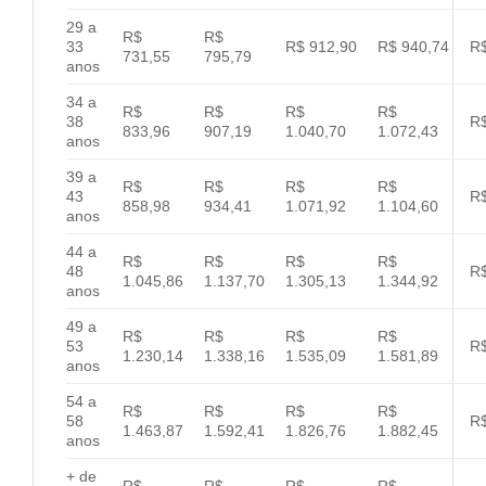
29 a
R$
R$
33
R$ 912,90
R$ 940,74
R$
731,55
795,79
anos
34 a
R$
R$
R$
R$
38
R$
833,96
907,19
1.040,70
1.072,43
anos
39 a
R$
R$
R$
R$
43
R$
858,98
934,41
1.071,92
1.104,60
anos
44 a
R$
R$
R$
R$
48
R$
1.045,86
1.137,70
1.305,13
1.344,92
anos
49 a
R$
R$
R$
R$
53
R$
1.230,14
1.338,16
1.535,09
1.581,89
anos
54 a
R$
R$
R$
R$
58
R$
1.463,87
1.592,41
1.826,76
1.882,45
anos
+ de
R$
R$
R$
R$