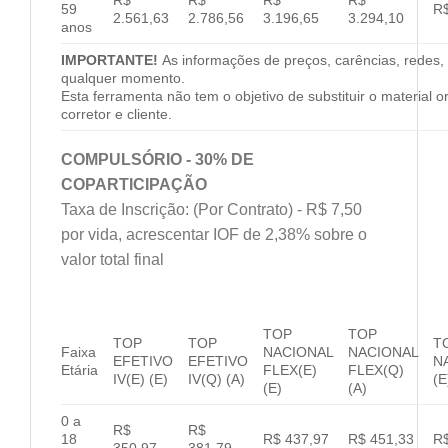
59
R$
2.561,63
2.786,56
3.196,65
3.294,10
anos
IMPORTANTE!
As informações de preços, carências, redes, 
qualquer momento.
Esta ferramenta não tem o objetivo de substituir o material 
corretor e cliente.
COMPULSÓRIO - 30% DE
COPARTICIPAÇÃO
Taxa de Inscrição: (Por Contrato) - R$ 7,50
por vida, acrescentar IOF de 2,38% sobre o
valor total final
TOP
TOP
TOP
TOP
T
Faixa
NACIONAL
NACIONAL
EFETIVO
EFETIVO
N
Etária
FLEX(E)
FLEX(Q)
IV(E) (E)
IV(Q) (A)
(E
(E)
(A)
0 a
R$
R$
18
R$ 437,97
R$ 451,33
R$
350,97
381,79