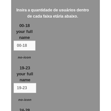
Insira a quantidade de usuários dentro
de cada
faixa etária
abaixo.
00-18
your full
name
no-icon
19-23
your full
name
no-icon
24-28