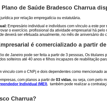
 Plano de Saúde Bradesco Charrua disp
urídica por relação empregatícia ou estatutária.
ual:
Empresário individual e indivíduos com vínculo a este por r
var o exercício. profissional da atividade empresarial há pel
ade deverá ser efetuada anualmente, no mês de aniversário do c
presarial é comercializado a partir de
o de Janeiro pode ser feita a partir de 3 pessoas, Os titulares
dos solteiros até 40 anos e filhos incapazes de reabilitação p
om vinculo com o CNPj e dois dependentes como mencionado a
mpresas, com planos a partir de
03 vidas
, ou seja, com pelo 
eendedor Individual (MEI)
, também pode realizar a contrata
esco Charrua?