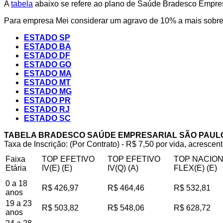
A
tabela
abaixo se refere ao plano de Saúde Bradesco Empresa
Para empresa Mei considerar um agravo de 10% a mais sobre 
ESTADO SP
ESTADO BA
ESTADO DF
ESTADO GO
ESTADO MA
ESTADO MT
ESTADO MG
ESTADO PR
ESTADO RJ
ESTADO SC
TABELA BRADESCO SAÚDE EMPRESARIAL SÃO PAUL
Taxa de Inscrição: (Por Contrato) - R$ 7,50 por vida, acrescent
Faixa
TOP EFETIVO
TOP EFETIVO
TOP NACIO
Etária
IV(E) (E)
IV(Q) (A)
FLEX(E) (E)
0 a 18
R$ 426,97
R$ 464,46
R$ 532,81
anos
19 a 23
R$ 503,82
R$ 548,06
R$ 628,72
anos