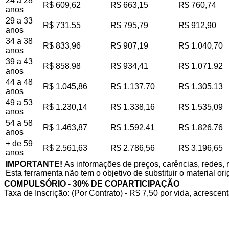
24 a 28
R$ 609,62
R$ 663,15
R$ 760,74
anos
29 a 33
R$ 731,55
R$ 795,79
R$ 912,90
anos
34 a 38
R$ 833,96
R$ 907,19
R$ 1.040,70
anos
39 a 43
R$ 858,98
R$ 934,41
R$ 1.071,92
anos
44 a 48
R$ 1.045,86
R$ 1.137,70
R$ 1.305,13
anos
49 a 53
R$ 1.230,14
R$ 1.338,16
R$ 1.535,09
anos
54 a 58
R$ 1.463,87
R$ 1.592,41
R$ 1.826,76
anos
+ de 59
R$ 2.561,63
R$ 2.786,56
R$ 3.196,65
anos
IMPORTANTE!
As informações de preços, carências, redes, 
Esta ferramenta não tem o objetivo de substituir o material or
COMPULSÓRIO - 30% DE COPARTICIPAÇÃO
Taxa de Inscrição: (Por Contrato) - R$ 7,50 por vida, acrescent