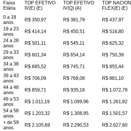
Faixa
TOP EFETIVO
TOP EFETIVO
TOP NACIO
Etária
IV(E) (E)
IV(Q) (A)
FLEX(E) (E)
0 a 18
R$ 350,97
R$ 381,79
R$ 437,97
anos
19 a 23
R$ 414,14
R$ 450,51
R$ 516,80
anos
24 a 28
R$ 501,11
R$ 545,11
R$ 625,32
anos
29 a 33
R$ 601,34
R$ 654,14
R$ 750,39
anos
34 a 38
R$ 685,52
R$ 745,71
R$ 855,44
anos
39 a 43
R$ 706,09
R$ 768,08
R$ 881,10
anos
44 a 48
R$ 859,71
R$ 935,18
R$ 1.072,79
anos
49 a 53
R$ 1.011,19
R$ 1.099,96
R$ 1.261,82
anos
54 a 58
R$ 1.203,32
R$ 1.308,95
R$ 1.501,57
anos
+ de 59
R$ 2.105,69
R$ 2.290,53
R$ 2.627,60
anos