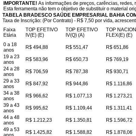
IMPORTANTE!
As informações de preços, carências, redes, 
Esta ferramenta não tem o objetivo de substituir o material or
TABELA BRADESCO SAÚDE EMPRESARIAL BAHIA CO
Taxa de Inscrição: (Por Contrato) - R$ 7,50 por vida, acrescent
Faixa
TOP EFETIVO
TOP EFETIVO
TOP NACIO
Etária
IV(E) (E)
IV(Q) (A)
FLEX(E) (E)
0 a 18
R$ 494,88
R$ 551,47
R$ 651,86
anos
19 a 23
R$ 583,96
R$ 650,73
R$ 769,19
anos
24 a 28
R$ 706,59
R$ 787,38
R$ 930,71
anos
29 a 33
R$ 847,92
R$ 944,86
R$ 1.116,86
anos
34 a 38
R$ 966,62
R$ 1.077,13
R$ 1.273,21
anos
39 a 43
R$ 995,62
R$ 1.109,44
R$ 1.311,41
anos
44 a 48
R$ 1.212,23
R$ 1.350,81
R$ 1.596,72
anos
49 a 53
R$ 1.425,82
R$ 1.588,82
R$ 1.878,06
anos