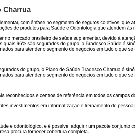
o Charrua
lementar, com ênfase no segmento de seguros coletivos, que a
 opções de produtos para Saúde e Odontologia que atendem às 
der no mercado brasileiro de saúde suplementar, devido à aten
s quais 96% são segurados do grupo, a Bradesco Saúde é sinôn
s criados para atender o segmento de negócios em tudo o que se
gurados do grupo, o Plano de Saúde Bradesco Charrua é sinôni
s criados para atender o segmento de negócios em tudo o que se
ais reconhecidos e centros de referência em todos os campos d
ntes investimentos em informatização e treinamento de pessoal
aúde e odontológico, e é possível adquirir um pacote conjunt
resa procura fornecer cobertura completa.