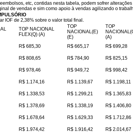
reembolsos, etc, contidas nesta tabela, podem sofrer alteraçõe
iginal de vendas e sim como apoio à vendas agilizando o trabalho
MPULSÓRIO
ar IOF de 2,38% sobre o valor total final.
TOP
TOP
NAL
TOP NACIONAL
NACIONAL(E)
NACIONAL(
FLEX(Q) (A)
(E)
(A)
R$ 685,30
R$ 665,17
R$ 699,28
R$ 808,65
R$ 784,90
R$ 825,15
R$ 978,46
R$ 949,72
R$ 998,42
R$ 1.174,16
R$ 1.139,67
R$ 1.198,11
R$ 1.338,53
R$ 1.299,21
R$ 1.365,83
R$ 1.378,69
R$ 1.338,19
R$ 1.406,80
R$ 1.678,64
R$ 1.629,33
R$ 1.712,86
R$ 1.974,42
R$ 1.916,42
R$ 2.014,67