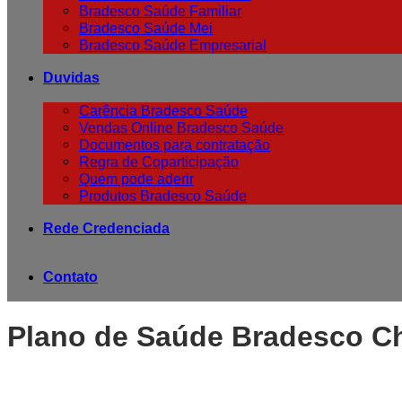
Bradesco Saúde Familiar
Bradesco Saúde Mei
Bradesco Saúde Empresarial
Duvidas
Carência Bradesco Saúde
Vendas Online Bradesco Saúde
Documentos para contratação
Regra de Coparticipação
Quem pode aderir
Produtos Bradesco Saúde
Rede Credenciada
Contato
Plano de Saúde Bradesco C