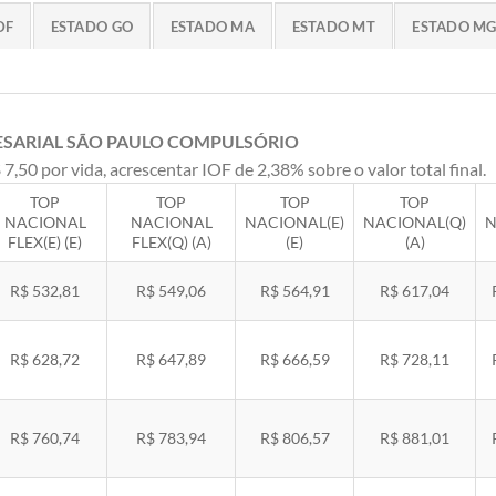
DF
ESTADO GO
ESTADO MA
ESTADO MT
ESTADO M
ESARIAL SÃO PAULO COMPULSÓRIO
 7,50 por vida, acrescentar IOF de 2,38% sobre o valor total final.
TOP
TOP
TOP
TOP
NACIONAL
NACIONAL
NACIONAL(E)
NACIONAL(Q)
N
FLEX(E) (E)
FLEX(Q) (A)
(E)
(A)
R$ 532,81
R$ 549,06
R$ 564,91
R$ 617,04
R$ 628,72
R$ 647,89
R$ 666,59
R$ 728,11
R$ 760,74
R$ 783,94
R$ 806,57
R$ 881,01