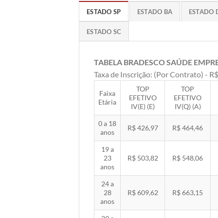
ESTADO SP
ESTADO BA
ESTADO 
ESTADO SC
TABELA BRADESCO SAÚDE EMPR
Taxa de Inscrição: (Por Contrato) - R$
TOP
TOP
Faixa
EFETIVO
EFETIVO
Etária
IV(E) (E)
IV(Q) (A)
0 a 18
R$ 426,97
R$ 464,46
anos
19 a
23
R$ 503,82
R$ 548,06
anos
24 a
28
R$ 609,62
R$ 663,15
anos