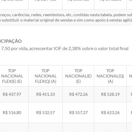
eços, carências, redes, reembolsos, etc, contidas nesta tabela, podem s
 substituir o material original de vendas e sim como apoio à vendas agiliz
ICIPAÇÃO
 7,50 por vida, acrescentar IOF de 2,38% sobre o valor total final
TOP
TOP
TOP
TOP
NACIONAL
NACIONAL
NACIONAL(E)
NACIONAL(Q)
N
FLEX(E) (E)
FLEX(Q) (A)
(E)
(A)
R$ 437,97
R$ 451,33
R$ 472,26
R$ 528,19
R$ 516,80
R$ 532,57
R$ 557,27
R$ 623,26