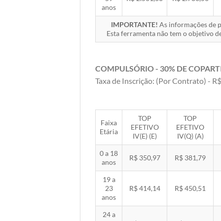
anos
IMPORTANTE!
As informações de pr
Esta ferramenta não tem o objetivo de
COMPULSÓRIO - 30% DE COPART
Taxa de Inscrição: (Por Contrato) - R$
TOP
TOP
Faixa
EFETIVO
EFETIVO
Etária
IV(E) (E)
IV(Q) (A)
0 a 18
R$ 350,97
R$ 381,79
anos
19 a
23
R$ 414,14
R$ 450,51
anos
24 a