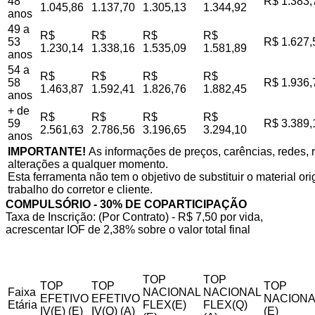
48
R$ 1.383,
1.045,86
1.137,70
1.305,13
1.344,92
anos
49 a
R$
R$
R$
R$
53
R$ 1.627,
1.230,14
1.338,16
1.535,09
1.581,89
anos
54 a
R$
R$
R$
R$
58
R$ 1.936,
1.463,87
1.592,41
1.826,76
1.882,45
anos
+ de
R$
R$
R$
R$
59
R$ 3.389,
2.561,63
2.786,56
3.196,65
3.294,10
anos
IMPORTANTE!
As informações de preços, carências, redes, r
alterações a qualquer momento.
Esta ferramenta não tem o objetivo de substituir o material o
trabalho do corretor e cliente.
COMPULSÓRIO - 30% DE COPARTICIPAÇÃO
Taxa de Inscrição: (Por Contrato) - R$ 7,50 por vida,
acrescentar IOF de 2,38% sobre o valor total final
TOP
TOP
TOP
TOP
TOP
Faixa
NACIONAL
NACIONAL
EFETIVO
EFETIVO
NACIONA
Etária
FLEX(E)
FLEX(Q)
IV(E) (E)
IV(Q) (A)
(E)