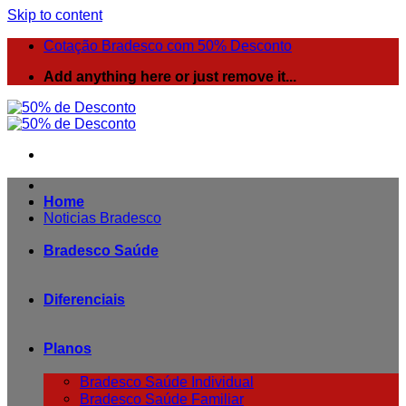
Skip to content
Cotação Bradesco com 50% Desconto
Add anything here or just remove it...
Home
Noticias Bradesco
Bradesco Saúde
Diferenciais
Planos
Bradesco Saúde Individual
Bradesco Saúde Familiar