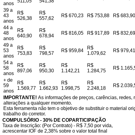
511,05
541,38
anos
39 a
R$
R$
43
R$ 670,23
R$ 753,88
R$ 683,9
526,38
557,62
anos
44 a
R$
R$
48
R$ 816,05
R$ 917,89
R$ 832,6
640,90
678,94
anos
49 a
R$
R$
R$
53
R$ 959,84
R$ 979,4
753,83
798,57
1.079,62
anos
54 a
R$
R$
R$
R$
58
R$ 1.165,
897,06
950,30
1.142,21
1.284,75
anos
+ de
R$
R$
R$
R$
59
R$ 2.039,
1.569,77
1.662,93
1.998,75
2.248,18
anos
IMPORTANTE!
As informações de preços, carências, redes, r
alterações a qualquer momento.
Esta ferramenta não tem o objetivo de substituir o material o
trabalho do corretor.
COMPULSÓRIO - 30% DE COPARTICIPAÇÃO
Taxa de Inscrição: (Por Contrato) - R$ 7,50 por vida,
acrescentar IOF de 2,38% sobre o valor total final