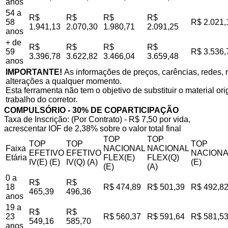
anos
54 a
R$
R$
R$
R$
58
R$ 2.021,
1.941,13
2.070,30
1.980,71
2.091,25
anos
+ de
R$
R$
R$
R$
59
R$ 3.536,
3.396,78
3.622,82
3.466,04
3.659,48
anos
IMPORTANTE!
As informações de preços, carências, redes, r
alterações a qualquer momento.
Esta ferramenta não tem o objetivo de substituir o material o
trabalho do corretor.
COMPULSÓRIO - 30% DE COPARTICIPAÇÃO
Taxa de Inscrição: (Por Contrato) - R$ 7,50 por vida,
acrescentar IOF de 2,38% sobre o valor total final
TOP
TOP
TOP
TOP
TOP
Faixa
NACIONAL
NACIONAL
EFETIVO
EFETIVO
NACIONA
Etária
FLEX(E)
FLEX(Q)
IV(E) (E)
IV(Q) (A)
(E)
(E)
(A)
0 a
R$
R$
18
R$ 474,89
R$ 501,39
R$ 492,8
465,39
496,36
anos
19 a
R$
R$
23
R$ 560,37
R$ 591,64
R$ 581,5
549,16
585,70
anos