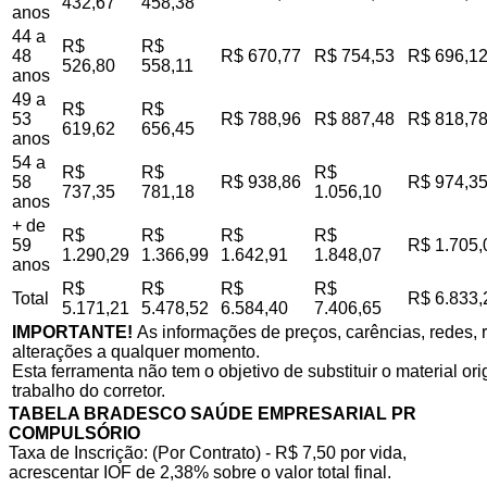
432,67
458,38
anos
44 a
R$
R$
48
R$ 670,77
R$ 754,53
R$ 696,1
526,80
558,11
anos
49 a
R$
R$
53
R$ 788,96
R$ 887,48
R$ 818,7
619,62
656,45
anos
54 a
R$
R$
R$
58
R$ 938,86
R$ 974,3
737,35
781,18
1.056,10
anos
+ de
R$
R$
R$
R$
59
R$ 1.705,
1.290,29
1.366,99
1.642,91
1.848,07
anos
R$
R$
R$
R$
Total
R$ 6.833,
5.171,21
5.478,52
6.584,40
7.406,65
IMPORTANTE!
As informações de preços, carências, redes, r
alterações a qualquer momento.
Esta ferramenta não tem o objetivo de substituir o material o
trabalho do corretor.
TABELA BRADESCO SAÚDE EMPRESARIAL PR
COMPULSÓRIO
Taxa de Inscrição: (Por Contrato) - R$ 7,50 por vida,
acrescentar IOF de 2,38% sobre o valor total final.