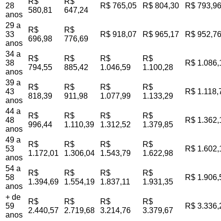
R$
R$
28
R$ 765,05
R$ 804,30
R$ 793,9
580,81
647,24
anos
29 a
R$
R$
33
R$ 918,07
R$ 965,17
R$ 952,7
696,98
776,69
anos
34 a
R$
R$
R$
R$
38
R$ 1.086,
794,55
885,42
1.046,59
1.100,28
anos
39 a
R$
R$
R$
R$
43
R$ 1.118,
818,39
911,98
1.077,99
1.133,29
anos
44 a
R$
R$
R$
R$
48
R$ 1.362,
996,44
1.110,39
1.312,52
1.379,85
anos
49 a
R$
R$
R$
R$
53
R$ 1.602,
1.172,01
1.306,04
1.543,79
1.622,98
anos
54 a
R$
R$
R$
R$
58
R$ 1.906,
1.394,69
1.554,19
1.837,11
1.931,35
anos
+ de
R$
R$
R$
R$
59
R$ 3.336,
2.440,57
2.719,68
3.214,76
3.379,67
anos