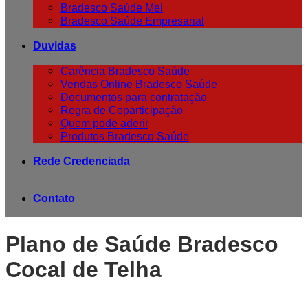
Bradesco Saúde Mei
Bradesco Saúde Empresarial
Duvidas
Carência Bradesco Saúde
Vendas Online Bradesco Saúde
Documentos para contratação
Regra de Coparticipação
Quem pode aderir
Produtos Bradesco Saúde
Rede Credenciada
Contato
Plano de Saúde Bradesco
Cocal de Telha