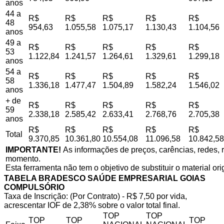
anos
44 a
R$
R$
R$
R$
R$
48
954,63
1.055,58
1.075,17
1.130,43
1.104,56
anos
49 a
R$
R$
R$
R$
R$
53
1.122,84
1.241,57
1.264,61
1.329,61
1.299,18
anos
54 a
R$
R$
R$
R$
R$
58
1.336,18
1.477,47
1.504,89
1.582,24
1.546,02
anos
+ de
R$
R$
R$
R$
R$
59
2.338,18
2.585,42
2.633,41
2.768,76
2.705,38
anos
R$
R$
R$
R$
R$
Total
9.370,85
10.361,80
10.554,08
11.096,58
10.842,58
IMPORTANTE!
As informações de preços, carências, redes, r
momento.
Esta ferramenta não tem o objetivo de substituir o material or
TABELA BRADESCO SAÚDE EMPRESARIAL GOIAS
COMPULSÓRIO
Taxa de Inscrição: (Por Contrato) - R$ 7,50 por vida,
acrescentar IOF de 2,38% sobre o valor total final.
TOP
TOP
TOP
TOP
TOP