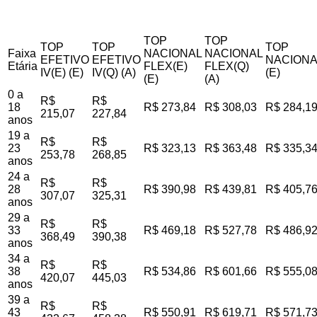
TOP
TOP
TOP
TOP
TOP
Faixa
NACIONAL
NACIONAL
EFETIVO
EFETIVO
NACIONA
Etária
FLEX(E)
FLEX(Q)
IV(E) (E)
IV(Q) (A)
(E)
(E)
(A)
0 a
R$
R$
18
R$ 273,84
R$ 308,03
R$ 284,1
215,07
227,84
anos
19 a
R$
R$
23
R$ 323,13
R$ 363,48
R$ 335,3
253,78
268,85
anos
24 a
R$
R$
28
R$ 390,98
R$ 439,81
R$ 405,7
307,07
325,31
anos
29 a
R$
R$
33
R$ 469,18
R$ 527,78
R$ 486,9
368,49
390,38
anos
34 a
R$
R$
38
R$ 534,86
R$ 601,66
R$ 555,0
420,07
445,03
anos
39 a
R$
R$
43
R$ 550,91
R$ 619,71
R$ 571,7