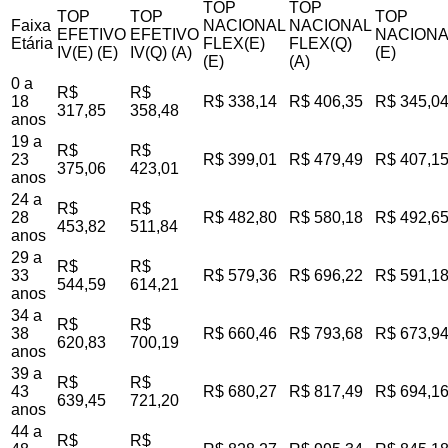
TOP
TOP
TOP
TOP
TOP
Faixa
NACIONAL
NACIONAL
EFETIVO
EFETIVO
NACIONA
Etária
FLEX(E)
FLEX(Q)
IV(E) (E)
IV(Q) (A)
(E)
(E)
(A)
0 a
R$
R$
18
R$ 338,14
R$ 406,35
R$ 345,0
317,85
358,48
anos
19 a
R$
R$
23
R$ 399,01
R$ 479,49
R$ 407,1
375,06
423,01
anos
24 a
R$
R$
28
R$ 482,80
R$ 580,18
R$ 492,6
453,82
511,84
anos
29 a
R$
R$
33
R$ 579,36
R$ 696,22
R$ 591,1
544,59
614,21
anos
34 a
R$
R$
38
R$ 660,46
R$ 793,68
R$ 673,9
620,83
700,19
anos
39 a
R$
R$
43
R$ 680,27
R$ 817,49
R$ 694,1
639,45
721,20
anos
44 a
R$
R$