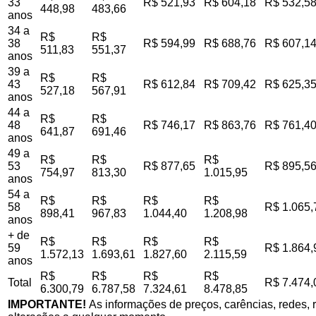
33
R$ 521,93
R$ 604,18
R$ 532,5
448,98
483,66
anos
34 a
R$
R$
38
R$ 594,99
R$ 688,76
R$ 607,1
511,83
551,37
anos
39 a
R$
R$
43
R$ 612,84
R$ 709,42
R$ 625,3
527,18
567,91
anos
44 a
R$
R$
48
R$ 746,17
R$ 863,76
R$ 761,4
641,87
691,46
anos
49 a
R$
R$
R$
53
R$ 877,65
R$ 895,5
754,97
813,30
1.015,95
anos
54 a
R$
R$
R$
R$
58
R$ 1.065,
898,41
967,83
1.044,40
1.208,98
anos
+ de
R$
R$
R$
R$
59
R$ 1.864,
1.572,13
1.693,61
1.827,60
2.115,59
anos
R$
R$
R$
R$
Total
R$ 7.474,
6.300,79
6.787,58
7.324,61
8.478,85
IMPORTANTE!
As informações de preços, carências, redes, r