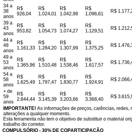
34 a
R$
R$
R$
R$
38
R$ 1.177,
926,04
1.024,01
1.042,98
1.096,61
anos
39 a
R$
R$
R$
R$
43
R$ 1.212,
953,82
1.054,73
1.074,27
1.129,51
anos
44 a
R$
R$
R$
R$
48
R$ 1.476,
1.161,33
1.284,20
1.307,99
1.375,25
anos
49 a
R$
R$
R$
R$
53
R$ 1.736,
1.365,96
1.510,48
1.538,46
1.617,57
anos
54 a
R$
R$
R$
R$
58
R$ 2.066,
1.625,49
1.797,47
1.830,77
1.924,91
anos
+ de
R$
R$
R$
R$
59
R$ 3.615,
2.844,44
3.145,39
3.203,66
3.368,40
anos
IMPORTANTE!
As informações de preços, carências, redes, r
alterações a qualquer momento.
Esta ferramenta não tem o objetivo de substituir o material o
trabalho do corretor.
COMPULSÓRIO - 30% DE COPARTICIPAÇÃO