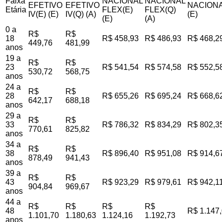
Faixa
NACIONAL
NACIONAL
EFETIVO
EFETIVO
NACIONA
Etária
FLEX(E)
FLEX(Q)
IV(E) (E)
IV(Q) (A)
(E)
(E)
(A)
0 a
R$
R$
18
R$ 458,93
R$ 486,93
R$ 468,2
449,76
481,99
anos
19 a
R$
R$
23
R$ 541,54
R$ 574,58
R$ 552,5
530,72
568,75
anos
24 a
R$
R$
28
R$ 655,26
R$ 695,24
R$ 668,6
642,17
688,18
anos
29 a
R$
R$
33
R$ 786,32
R$ 834,29
R$ 802,3
770,61
825,82
anos
34 a
R$
R$
38
R$ 896,40
R$ 951,08
R$ 914,6
878,49
941,43
anos
39 a
R$
R$
43
R$ 923,29
R$ 979,61
R$ 942,1
904,84
969,67
anos
44 a
R$
R$
R$
R$
48
R$ 1.147
1.101,70
1.180,63
1.124,16
1.192,73
anos