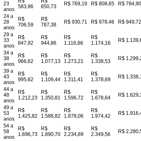
R$
R$
23
R$ 769,19
R$ 808,65
R$ 784,9
583,96
650,73
anos
24 a
R$
R$
28
R$ 930,71
R$ 978,46
R$ 949,7
706,59
787,38
anos
29 a
R$
R$
R$
R$
33
R$ 1.139,
847,92
944,86
1.116,86
1.174,16
anos
34 a
R$
R$
R$
R$
38
R$ 1.299,
966,62
1.077,13
1.273,21
1.338,53
anos
39 a
R$
R$
R$
R$
43
R$ 1.338,
995,62
1.109,44
1.311,41
1.378,69
anos
44 a
R$
R$
R$
R$
48
R$ 1.629,
1.212,23
1.350,81
1.596,72
1.678,64
anos
49 a
R$
R$
R$
R$
53
R$ 1.916,
1.425,82
1.588,82
1.878,06
1.974,42
anos
54 a
R$
R$
R$
R$
58
R$ 2.280,
1.696,73
1.890,70
2.234,89
2.349,56
anos