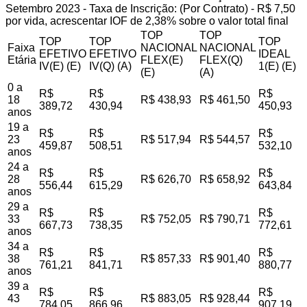
Setembro 2023 - Taxa de Inscrição: (Por Contrato) - R$ 7,50
por vida, acrescentar IOF de 2,38% sobre o valor total final
TOP
TOP
TOP
TOP
TOP
Faixa
NACIONAL
NACIONAL
EFETIVO
EFETIVO
IDEAL
Etária
FLEX(E)
FLEX(Q)
IV(E) (E)
IV(Q) (A)
1(E) (E)
(E)
(A)
0 a
R$
R$
R$
18
R$ 438,93
R$ 461,50
389,72
430,94
450,93
anos
19 a
R$
R$
R$
23
R$ 517,94
R$ 544,57
459,87
508,51
532,10
anos
24 a
R$
R$
R$
28
R$ 626,70
R$ 658,92
556,44
615,29
643,84
anos
29 a
R$
R$
R$
33
R$ 752,05
R$ 790,71
667,73
738,35
772,61
anos
34 a
R$
R$
R$
38
R$ 857,33
R$ 901,40
761,21
841,71
880,77
anos
39 a
R$
R$
R$
43
R$ 883,05
R$ 928,44
784,05
866,96
907,19