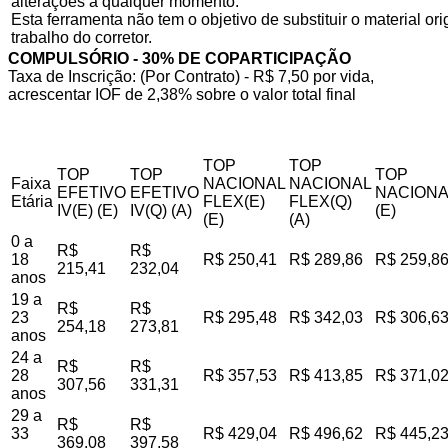
alterações a qualquer momento.
Esta ferramenta não tem o objetivo de substituir o material o
trabalho do corretor.
COMPULSÓRIO - 30% DE COPARTICIPAÇÃO
Taxa de Inscrição: (Por Contrato) - R$ 7,50 por vida,
acrescentar IOF de 2,38% sobre o valor total final
TOP
TOP
TOP
TOP
TOP
Faixa
NACIONAL
NACIONAL
EFETIVO
EFETIVO
NACIONA
Etária
FLEX(E)
FLEX(Q)
IV(E) (E)
IV(Q) (A)
(E)
(E)
(A)
0 a
R$
R$
18
R$ 250,41
R$ 289,86
R$ 259,8
215,41
232,04
anos
19 a
R$
R$
23
R$ 295,48
R$ 342,03
R$ 306,6
254,18
273,81
anos
24 a
R$
R$
28
R$ 357,53
R$ 413,85
R$ 371,0
307,56
331,31
anos
29 a
R$
R$
33
R$ 429,04
R$ 496,62
R$ 445,2
369,08
397,58