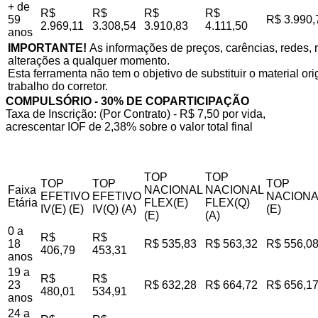
+ de
R$
R$
R$
R$
59
R$ 3.990,
2.969,11
3.308,54
3.910,83
4.111,50
anos
IMPORTANTE!
As informações de preços, carências, redes, r
alterações a qualquer momento.
Esta ferramenta não tem o objetivo de substituir o material o
trabalho do corretor.
COMPULSÓRIO - 30% DE COPARTICIPAÇÃO
Taxa de Inscrição: (Por Contrato) - R$ 7,50 por vida,
acrescentar IOF de 2,38% sobre o valor total final
TOP
TOP
TOP
TOP
TOP
Faixa
NACIONAL
NACIONAL
EFETIVO
EFETIVO
NACIONA
Etária
FLEX(E)
FLEX(Q)
IV(E) (E)
IV(Q) (A)
(E)
(E)
(A)
0 a
R$
R$
18
R$ 535,83
R$ 563,32
R$ 556,0
406,79
453,31
anos
19 a
R$
R$
23
R$ 632,28
R$ 664,72
R$ 656,1
480,01
534,91
anos
24 a