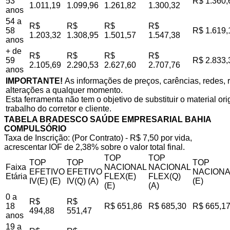
53
R$ 1.360,
1.011,19
1.099,96
1.261,82
1.300,32
anos
54 a
R$
R$
R$
R$
58
R$ 1.619,
1.203,32
1.308,95
1.501,57
1.547,38
anos
+ de
R$
R$
R$
R$
59
R$ 2.833,
2.105,69
2.290,53
2.627,60
2.707,76
anos
IMPORTANTE!
As informações de preços, carências, redes, r
alterações a qualquer momento.
Esta ferramenta não tem o objetivo de substituir o material o
trabalho do corretor e cliente.
TABELA BRADESCO SAÚDE EMPRESARIAL BAHIA
COMPULSÓRIO
Taxa de Inscrição: (Por Contrato) - R$ 7,50 por vida,
acrescentar IOF de 2,38% sobre o valor total final.
TOP
TOP
TOP
TOP
TOP
Faixa
NACIONAL
NACIONAL
EFETIVO
EFETIVO
NACIONA
Etária
FLEX(E)
FLEX(Q)
IV(E) (E)
IV(Q) (A)
(E)
(E)
(A)
0 a
R$
R$
18
R$ 651,86
R$ 685,30
R$ 665,1
494,88
551,47
anos
19 a