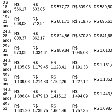
0 a
R$
R$
18
R$ 577,72
R$ 609,96
R$ 589,5
566,17
603,85
anos
19 a
R$
R$
23
R$ 681,71
R$ 719,75
R$ 695,6
668,08
712,54
anos
24 a
R$
R$
28
R$ 824,86
R$ 870,89
R$ 841,6
808,37
862,17
anos
29 a
R$
R$
R$
33
R$ 989,84
R$ 1.010,
970,05
1.034,61
1.045,08
anos
34 a
R$
R$
R$
R$
38
R$ 1.151,
1.105,85
1.179,45
1.128,41
1.191,38
anos
39 a
R$
R$
R$
R$
43
R$ 1.185,
1.139,03
1.214,83
1.162,26
1.227,12
anos
44 a
R$
R$
R$
R$
48
R$ 1.443,
1.386,84
1.479,13
1.415,12
1.494,09
anos
49 a
R$
R$
R$
R$
53
R$ 1.698,
1.631,20
1.739,75
1.664,46
1.757,35