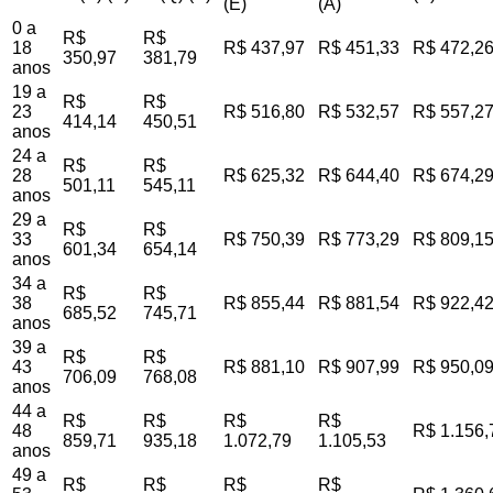
(E)
(A)
0 a
R$
R$
18
R$ 437,97
R$ 451,33
R$ 472,2
350,97
381,79
anos
19 a
R$
R$
23
R$ 516,80
R$ 532,57
R$ 557,2
414,14
450,51
anos
24 a
R$
R$
28
R$ 625,32
R$ 644,40
R$ 674,2
501,11
545,11
anos
29 a
R$
R$
33
R$ 750,39
R$ 773,29
R$ 809,1
601,34
654,14
anos
34 a
R$
R$
38
R$ 855,44
R$ 881,54
R$ 922,4
685,52
745,71
anos
39 a
R$
R$
43
R$ 881,10
R$ 907,99
R$ 950,0
706,09
768,08
anos
44 a
R$
R$
R$
R$
48
R$ 1.156,
859,71
935,18
1.072,79
1.105,53
anos
49 a
R$
R$
R$
R$