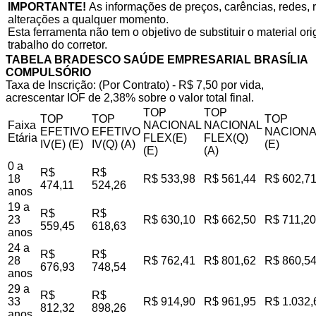
IMPORTANTE!
As informações de preços, carências, redes, r
alterações a qualquer momento.
Esta ferramenta não tem o objetivo de substituir o material o
trabalho do corretor.
TABELA BRADESCO SAÚDE EMPRESARIAL BRASÍLIA
COMPULSÓRIO
Taxa de Inscrição: (Por Contrato) - R$ 7,50 por vida,
acrescentar IOF de 2,38% sobre o valor total final.
TOP
TOP
TOP
TOP
TOP
Faixa
NACIONAL
NACIONAL
EFETIVO
EFETIVO
NACIONA
Etária
FLEX(E)
FLEX(Q)
IV(E) (E)
IV(Q) (A)
(E)
(E)
(A)
0 a
R$
R$
18
R$ 533,98
R$ 561,44
R$ 602,7
474,11
524,26
anos
19 a
R$
R$
23
R$ 630,10
R$ 662,50
R$ 711,20
559,45
618,63
anos
24 a
R$
R$
28
R$ 762,41
R$ 801,62
R$ 860,5
676,93
748,54
anos
29 a
R$
R$
33
R$ 914,90
R$ 961,95
R$ 1.032,
812,32
898,26
anos