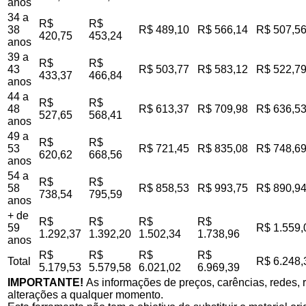
anos
34 a
R$
R$
38
R$ 489,10
R$ 566,14
R$ 507,5
420,75
453,24
anos
39 a
R$
R$
43
R$ 503,77
R$ 583,12
R$ 522,7
433,37
466,84
anos
44 a
R$
R$
48
R$ 613,37
R$ 709,98
R$ 636,5
527,65
568,41
anos
49 a
R$
R$
53
R$ 721,45
R$ 835,08
R$ 748,6
620,62
668,56
anos
54 a
R$
R$
58
R$ 858,53
R$ 993,75
R$ 890,9
738,54
795,59
anos
+ de
R$
R$
R$
R$
59
R$ 1.559,
1.292,37
1.392,20
1.502,34
1.738,96
anos
R$
R$
R$
R$
Total
R$ 6.248,
5.179,53
5.579,58
6.021,02
6.969,39
IMPORTANTE!
As informações de preços, carências, redes, r
alterações a qualquer momento.