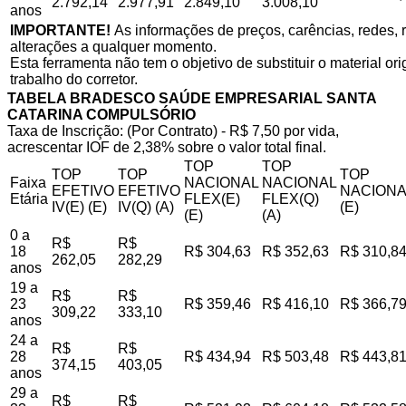
2.792,14
2.977,91
2.849,10
3.008,10
anos
IMPORTANTE!
As informações de preços, carências, redes, r
alterações a qualquer momento.
Esta ferramenta não tem o objetivo de substituir o material o
trabalho do corretor.
TABELA BRADESCO SAÚDE EMPRESARIAL SANTA
CATARINA COMPULSÓRIO
Taxa de Inscrição: (Por Contrato) - R$ 7,50 por vida,
acrescentar IOF de 2,38% sobre o valor total final.
TOP
TOP
TOP
TOP
TOP
Faixa
NACIONAL
NACIONAL
EFETIVO
EFETIVO
NACIONA
Etária
FLEX(E)
FLEX(Q)
IV(E) (E)
IV(Q) (A)
(E)
(E)
(A)
0 a
R$
R$
18
R$ 304,63
R$ 352,63
R$ 310,8
262,05
282,29
anos
19 a
R$
R$
23
R$ 359,46
R$ 416,10
R$ 366,7
309,22
333,10
anos
24 a
R$
R$
28
R$ 434,94
R$ 503,48
R$ 443,8
374,15
403,05
anos
29 a
R$
R$