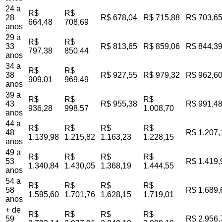
24 a
R$
R$
28
R$ 678,04
R$ 715,88
R$ 703,6
664,48
708,69
anos
29 a
R$
R$
33
R$ 813,65
R$ 859,06
R$ 844,3
797,38
850,44
anos
34 a
R$
R$
38
R$ 927,55
R$ 979,32
R$ 962,6
909,01
969,49
anos
39 a
R$
R$
R$
43
R$ 955,38
R$ 991,4
936,28
998,57
1.008,70
anos
44 a
R$
R$
R$
R$
48
R$ 1.207,
1.139,98
1.215,82
1.163,23
1.228,15
anos
49 a
R$
R$
R$
R$
53
R$ 1.419,
1.340,84
1.430,05
1.368,19
1.444,55
anos
54 a
R$
R$
R$
R$
58
R$ 1.689,
1.595,60
1.701,76
1.628,15
1.719,01
anos
+ de
R$
R$
R$
R$
59
R$ 2.956,