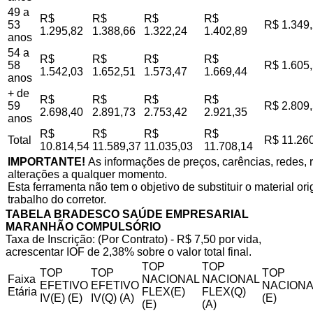
49 a
R$
R$
R$
R$
53
R$ 1.349
1.295,82
1.388,66
1.322,24
1.402,89
anos
54 a
R$
R$
R$
R$
58
R$ 1.605
1.542,03
1.652,51
1.573,47
1.669,44
anos
+ de
R$
R$
R$
R$
59
R$ 2.809
2.698,40
2.891,73
2.753,42
2.921,35
anos
R$
R$
R$
R$
Total
R$ 11.26
10.814,54
11.589,37
11.035,03
11.708,14
IMPORTANTE!
As informações de preços, carências, redes, r
alterações a qualquer momento.
Esta ferramenta não tem o objetivo de substituir o material o
trabalho do corretor.
TABELA BRADESCO SAÚDE EMPRESARIAL
MARANHÃO COMPULSÓRIO
Taxa de Inscrição: (Por Contrato) - R$ 7,50 por vida,
acrescentar IOF de 2,38% sobre o valor total final.
TOP
TOP
TOP
TOP
TOP
Faixa
NACIONAL
NACIONAL
EFETIVO
EFETIVO
NACIONA
Etária
FLEX(E)
FLEX(Q)
IV(E) (E)
IV(Q) (A)
(E)
(E)
(A)