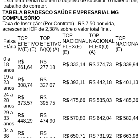
Esta ferramenta não tem o objetivo de substituir o material o
trabalho do corretor.
TABELA BRADESCO SAÚDE EMPRESARIAL MG
COMPULSÓRIO
Taxa de Inscrição: (Por Contrato) - R$ 7,50 por vida,
acrescentar IOF de 2,38% sobre o valor total final.
TOP
TOP
TOP
TOP
TOP
Faixa
NACIONAL
NACIONAL
EFETIVO
EFETIVO
NACIONA
Etária
FLEX(E)
FLEX(Q)
IV(E) (E)
IV(Q) (A)
(E)
(E)
(A)
0 a
R$
R$
18
R$ 333,14
R$ 374,73
R$ 339,9
261,64
277,18
anos
19 a
R$
R$
23
R$ 393,11
R$ 442,18
R$ 401,1
308,74
327,07
anos
24 a
R$
R$
28
R$ 475,66
R$ 535,03
R$ 485,3
373,57
395,75
anos
29 a
R$
R$
33
R$ 570,80
R$ 642,04
R$ 582,4
448,29
474,90
anos
34 a
R$
R$
38
R$ 650,71
R$ 731,92
R$ 663,9