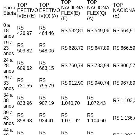
TOP
TOP
TOP
TOP
TOP
Faixa
NACIONAL
NACIONAL
EFETIVO
EFETIVO
NACIONA
Etária
FLEX(E)
FLEX(Q)
IV(E) (E)
IV(Q) (A)
(E)
(E)
(A)
0 a
R$
R$
18
R$ 532,81
R$ 549,06
R$ 564,9
426,97
464,46
anos
19 a
R$
R$
23
R$ 628,72
R$ 647,89
R$ 666,5
503,82
548,06
anos
24 a
R$
R$
28
R$ 760,74
R$ 783,94
R$ 806,5
609,62
663,15
anos
29 a
R$
R$
33
R$ 912,90
R$ 940,74
R$ 967,8
731,55
795,79
anos
34 a
R$
R$
R$
R$
38
R$ 1.103,
833,96
907,19
1.040,70
1.072,43
anos
39 a
R$
R$
R$
R$
43
R$ 1.136,
858,98
934,41
1.071,92
1.104,60
anos
44 a
R$
R$
R$
R$