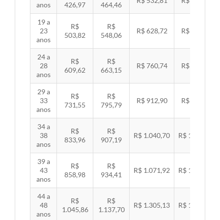
R$ 532,81
R$ 549,06
anos
426,97
464,46
19 a
R$
R$
23
R$ 628,72
R$ 647,89
503,82
548,06
anos
24 a
R$
R$
28
R$ 760,74
R$ 783,94
609,62
663,15
anos
29 a
R$
R$
33
R$ 912,90
R$ 940,74
731,55
795,79
anos
34 a
R$
R$
38
R$ 1.040,70
R$ 1.072,43
833,96
907,19
anos
39 a
R$
R$
43
R$ 1.071,92
R$ 1.104,60
858,98
934,41
anos
44 a
R$
R$
48
R$ 1.305,13
R$ 1.344,92
1.045,86
1.137,70
anos