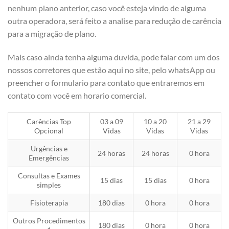
nenhum plano anterior, caso você esteja vindo de alguma
outra operadora, será feito a analise para redução de carência
para a migração de plano.
Mais caso ainda tenha alguma duvida, pode falar com um dos
nossos corretores que estão aqui no site, pelo whatsApp ou
preencher o formulario para contato que entraremos em
contato com você em horario comercial.
Carências Top
03 a 09
10 a 20
21 a 29
Opcional
Vidas
Vidas
Vidas
Urgências e
24 horas
24 horas
0 hora
Emergências
Consultas e Exames
15 dias
15 dias
0 hora
simples
Fisioterapia
180 dias
0 hora
0 hora
Outros Procedimentos
180 dias
0 hora
0 hora