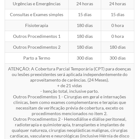
Urgências e Emergências
24 horas
24 horas
Consultas e Exames simples
15 dias
15 dias
Fisioterapia
180 dias
0 hora
Outros Procedimentos 1
180 dias
0 hora
Outros Procedimentos 2
180 dias
180 dias
Parto a Termo
300 dias
300 dias
ATENÇÃO: A Cobertura Parcial Temporária (CPT) para doenças
ou lesões preexistentes será aplicada independentemente do
aproveitamento de carências. (24 Meses).
+ de 21 vidas
- Isenção total, inclusive parto.
Outros Procedimentos 1 - Cirurgias em geral e internações
clinicas, bem como exames complementares e terapias que
necessitam de verificação prévia de cobertura, exceto os
procedimentos mencionados no item 2.
Outros Procedimentos 2 - Hemodiálise e diálise peritoneal,
radioterapia e quimioterapia, transplantes e implantes de
qualquer natureza, cirurgias neoplásticas malignas, cirurgias
cardíacas, vasculares e neurológicas (inclusive Hérnia de disco