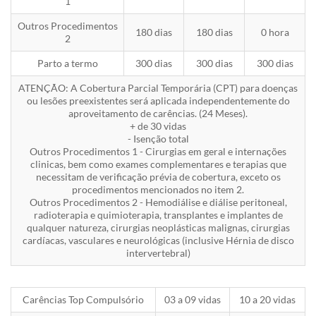
1
Outros Procedimentos
180 dias
180 dias
0 hora
2
Parto a termo
300 dias
300 dias
300 dias
ATENÇÃO: A Cobertura Parcial Temporária (CPT) para doenças
ou lesões preexistentes será aplicada independentemente do
aproveitamento de carências. (24 Meses).
+ de 30 vidas
- Isenção total
Outros Procedimentos 1 - Cirurgias em geral e internações
clinicas, bem como exames complementares e terapias que
necessitam de verificação prévia de cobertura, exceto os
procedimentos mencionados no item 2.
Outros Procedimentos 2 - Hemodiálise e diálise peritoneal,
radioterapia e quimioterapia, transplantes e implantes de
qualquer natureza, cirurgias neoplásticas malignas, cirurgias
cardíacas, vasculares e neurológicas (inclusive Hérnia de disco
intervertebral)
Carências Top Compulsório
03 a 09 vidas
10 a 20 vidas