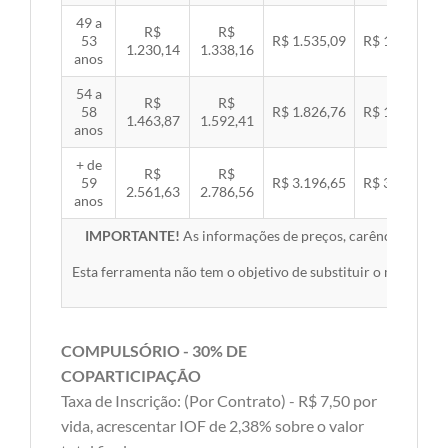
49 a
R$
R$
53
R$ 1.535,09
R$ 1.581,89
1.230,14
1.338,16
anos
54 a
R$
R$
58
R$ 1.826,76
R$ 1.882,45
1.463,87
1.592,41
anos
+ de
R$
R$
59
R$ 3.196,65
R$ 3.294,10
2.561,63
2.786,56
anos
IMPORTANTE!
As informações de preços, carências, redes,
Esta ferramenta não tem o objetivo de substituir o material 
COMPULSÓRIO - 30% DE
COPARTICIPAÇÃO
Taxa de Inscrição: (Por Contrato) - R$ 7,50 por
vida, acrescentar IOF de 2,38% sobre o valor