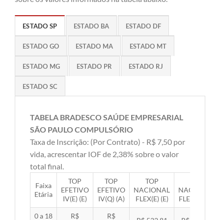
ESTADO SP
ESTADO BA
ESTADO DF
ESTADO GO
ESTADO MA
ESTADO MT
ESTADO MG
ESTADO PR
ESTADO RJ
ESTADO SC
TABELA BRADESCO SAÚDE EMPRESARIAL
SÃO PAULO COMPULSÓRIO
Taxa de Inscrição: (Por Contrato) - R$ 7,50 por
vida, acrescentar IOF de 2,38% sobre o valor
total final.
TOP
TOP
TOP
TOP
Faixa
EFETIVO
EFETIVO
NACIONAL
NACIONAL
Etária
IV(E) (E)
IV(Q) (A)
FLEX(E) (E)
FLEX(Q) (A)
0 a 18
R$
R$