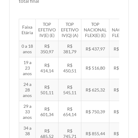
total final
TOP
TOP
TOP
TOP
Faixa
EFETIVO
EFETIVO
NACIONAL
NACIONAL
Etária
IV(E) (E)
IV(Q) (A)
FLEX(E) (E)
FLEX(Q) (A)
0 a 18
R$
R$
R$ 437,97
R$ 451,33
anos
350,97
381,79
19 a
R$
R$
23
R$ 516,80
R$ 532,57
414,14
450,51
anos
24 a
R$
R$
28
R$ 625,32
R$ 644,40
501,11
545,11
anos
29 a
R$
R$
33
R$ 750,39
R$ 773,29
601,34
654,14
anos
34 a
R$
R$
38
R$ 855,44
R$ 881,54
685,52
745,71