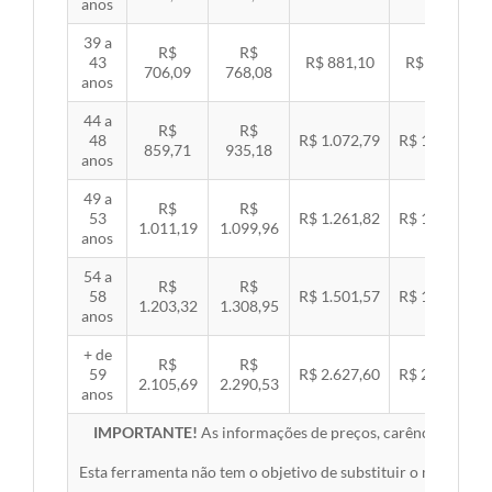
anos
39 a
R$
R$
43
R$ 881,10
R$ 907,99
706,09
768,08
anos
44 a
R$
R$
48
R$ 1.072,79
R$ 1.105,53
859,71
935,18
anos
49 a
R$
R$
53
R$ 1.261,82
R$ 1.300,32
1.011,19
1.099,96
anos
54 a
R$
R$
58
R$ 1.501,57
R$ 1.547,38
1.203,32
1.308,95
anos
+ de
R$
R$
59
R$ 2.627,60
R$ 2.707,76
2.105,69
2.290,53
anos
IMPORTANTE!
As informações de preços, carências, redes,
Esta ferramenta não tem o objetivo de substituir o material 