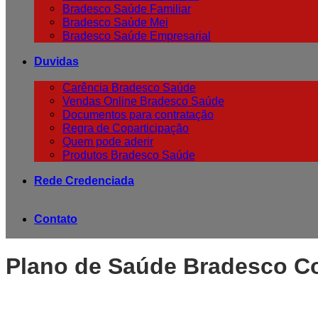
Bradesco Saúde Familiar
Bradesco Saúde Mei
Bradesco Saúde Empresarial
Duvidas
Carência Bradesco Saúde
Vendas Online Bradesco Saúde
Documentos para contratação
Regra de Coparticipação
Quem pode aderir
Produtos Bradesco Saúde
Rede Credenciada
Contato
Plano de Saúde Bradesco 