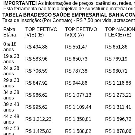
IMPORTANTE!
As informações de preços, carências, redes, 
Esta ferramenta não tem o objetivo de substituir o material or
TABELA BRADESCO SAÚDE EMPRESARIAL BAHIA CO
Taxa de Inscrição: (Por Contrato) - R$ 7,50 por vida, acrescent
Faixa
TOP EFETIVO
TOP EFETIVO
TOP NACIO
Etária
IV(E) (E)
IV(Q) (A)
FLEX(E) (E)
0 a 18
R$ 494,88
R$ 551,47
R$ 651,86
anos
19 a 23
R$ 583,96
R$ 650,73
R$ 769,19
anos
24 a 28
R$ 706,59
R$ 787,38
R$ 930,71
anos
29 a 33
R$ 847,92
R$ 944,86
R$ 1.116,86
anos
34 a 38
R$ 966,62
R$ 1.077,13
R$ 1.273,21
anos
39 a 43
R$ 995,62
R$ 1.109,44
R$ 1.311,41
anos
44 a 48
R$ 1.212,23
R$ 1.350,81
R$ 1.596,72
anos
49 a 53
R$ 1.425,82
R$ 1.588,82
R$ 1.878,06
anos