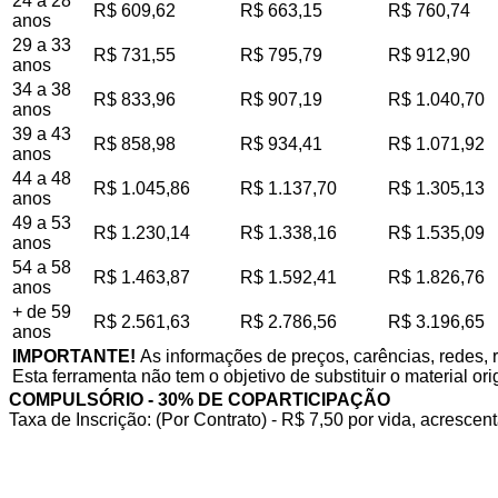
24 a 28
R$ 609,62
R$ 663,15
R$ 760,74
anos
29 a 33
R$ 731,55
R$ 795,79
R$ 912,90
anos
34 a 38
R$ 833,96
R$ 907,19
R$ 1.040,70
anos
39 a 43
R$ 858,98
R$ 934,41
R$ 1.071,92
anos
44 a 48
R$ 1.045,86
R$ 1.137,70
R$ 1.305,13
anos
49 a 53
R$ 1.230,14
R$ 1.338,16
R$ 1.535,09
anos
54 a 58
R$ 1.463,87
R$ 1.592,41
R$ 1.826,76
anos
+ de 59
R$ 2.561,63
R$ 2.786,56
R$ 3.196,65
anos
IMPORTANTE!
As informações de preços, carências, redes, 
Esta ferramenta não tem o objetivo de substituir o material or
COMPULSÓRIO - 30% DE COPARTICIPAÇÃO
Taxa de Inscrição: (Por Contrato) - R$ 7,50 por vida, acrescent