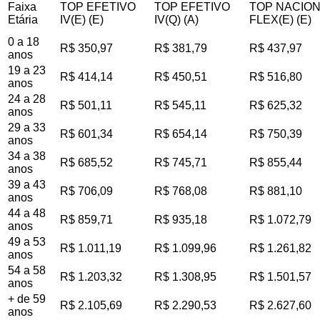
Faixa
TOP EFETIVO
TOP EFETIVO
TOP NACIO
Etária
IV(E) (E)
IV(Q) (A)
FLEX(E) (E)
0 a 18
R$ 350,97
R$ 381,79
R$ 437,97
anos
19 a 23
R$ 414,14
R$ 450,51
R$ 516,80
anos
24 a 28
R$ 501,11
R$ 545,11
R$ 625,32
anos
29 a 33
R$ 601,34
R$ 654,14
R$ 750,39
anos
34 a 38
R$ 685,52
R$ 745,71
R$ 855,44
anos
39 a 43
R$ 706,09
R$ 768,08
R$ 881,10
anos
44 a 48
R$ 859,71
R$ 935,18
R$ 1.072,79
anos
49 a 53
R$ 1.011,19
R$ 1.099,96
R$ 1.261,82
anos
54 a 58
R$ 1.203,32
R$ 1.308,95
R$ 1.501,57
anos
+ de 59
R$ 2.105,69
R$ 2.290,53
R$ 2.627,60
anos