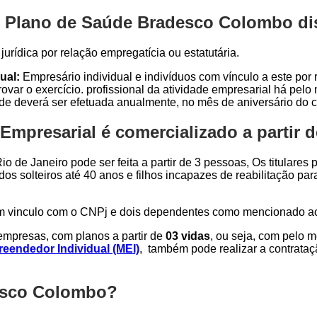
o Plano de Saúde Bradesco Colombo dis
urídica por relação empregatícia ou estatutária.
ual:
Empresário individual e indivíduos com vínculo a este por r
var o exercício. profissional da atividade empresarial há pel
ade deverá ser efetuada anualmente, no mês de aniversário do c
presarial é comercializado a partir d
o de Janeiro pode ser feita a partir de 3 pessoas, Os titulares
dos solteiros até 40 anos e filhos incapazes de reabilitação p
om vinculo com o CNPj e dois dependentes como mencionado a
mpresas, com planos a partir de
03 vidas
, ou seja, com pelo 
eendedor Individual (MEI)
, também pode realizar a contrata
desco Colombo?