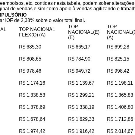
reembolsos, etc, contidas nesta tabela, podem sofrer alteraçõe
iginal de vendas e sim como apoio à vendas agilizando o trabalho
MPULSÓRIO
ar IOF de 2,38% sobre o valor total final.
TOP
TOP
NAL
TOP NACIONAL
NACIONAL(E)
NACIONAL(
FLEX(Q) (A)
(E)
(A)
R$ 685,30
R$ 665,17
R$ 699,28
R$ 808,65
R$ 784,90
R$ 825,15
R$ 978,46
R$ 949,72
R$ 998,42
R$ 1.174,16
R$ 1.139,67
R$ 1.198,11
R$ 1.338,53
R$ 1.299,21
R$ 1.365,83
R$ 1.378,69
R$ 1.338,19
R$ 1.406,80
R$ 1.678,64
R$ 1.629,33
R$ 1.712,86
R$ 1.974,42
R$ 1.916,42
R$ 2.014,67