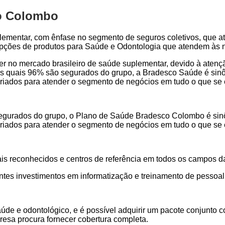
o Colombo
lementar, com ênfase no segmento de seguros coletivos, que a
 opções de produtos para Saúde e Odontologia que atendem às 
der no mercado brasileiro de saúde suplementar, devido à aten
s quais 96% são segurados do grupo, a Bradesco Saúde é sinôn
s criados para atender o segmento de negócios em tudo o que se
gurados do grupo, o Plano de Saúde Bradesco Colombo é sinôn
s criados para atender o segmento de negócios em tudo o que se
ais reconhecidos e centros de referência em todos os campos d
ntes investimentos em informatização e treinamento de pessoal
aúde e odontológico, e é possível adquirir um pacote conjunt
resa procura fornecer cobertura completa.