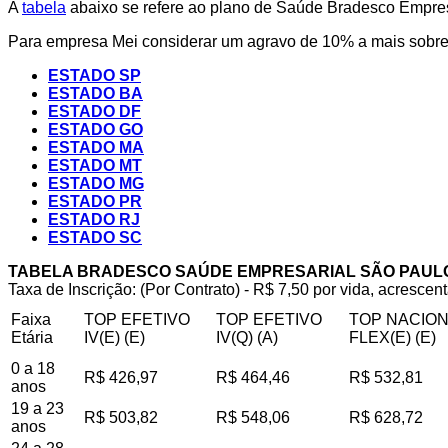
A
tabela
abaixo se refere ao plano de Saúde Bradesco Empresa
Para empresa Mei considerar um agravo de 10% a mais sobre 
ESTADO SP
ESTADO BA
ESTADO DF
ESTADO GO
ESTADO MA
ESTADO MT
ESTADO MG
ESTADO PR
ESTADO RJ
ESTADO SC
TABELA BRADESCO SAÚDE EMPRESARIAL SÃO PAUL
Taxa de Inscrição: (Por Contrato) - R$ 7,50 por vida, acrescent
Faixa
TOP EFETIVO
TOP EFETIVO
TOP NACIO
Etária
IV(E) (E)
IV(Q) (A)
FLEX(E) (E)
0 a 18
R$ 426,97
R$ 464,46
R$ 532,81
anos
19 a 23
R$ 503,82
R$ 548,06
R$ 628,72
anos