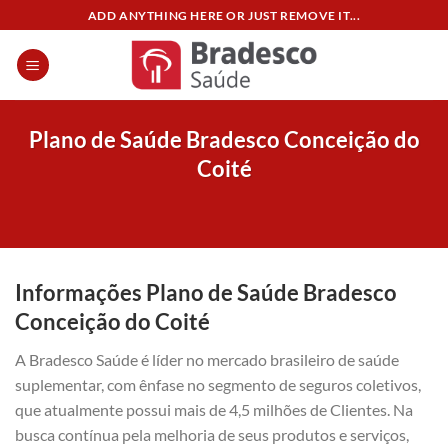
Skip
ADD ANYTHING HERE OR JUST REMOVE IT...
to
content
Plano de Saúde Bradesco Conceição do
Coité
Informações Plano de Saúde Bradesco
Conceição do Coité
A Bradesco Saúde é líder no mercado brasileiro de saúde
suplementar, com ênfase no segmento de seguros coletivos,
que atualmente possui mais de 4,5 milhões de Clientes. Na
busca contínua pela melhoria de seus produtos e serviços,