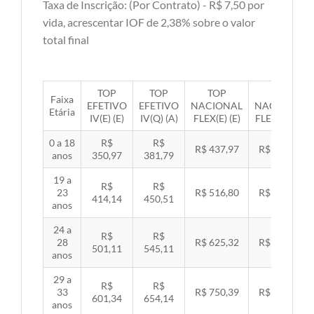
Taxa de Inscrição: (Por Contrato) - R$ 7,50 por
vida, acrescentar IOF de 2,38% sobre o valor
total final
TOP
TOP
TOP
TOP
Faixa
EFETIVO
EFETIVO
NACIONAL
NACIONAL
Etária
IV(E) (E)
IV(Q) (A)
FLEX(E) (E)
FLEX(Q) (A)
0 a 18
R$
R$
R$ 437,97
R$ 451,33
anos
350,97
381,79
19 a
R$
R$
23
R$ 516,80
R$ 532,57
414,14
450,51
anos
24 a
R$
R$
28
R$ 625,32
R$ 644,40
501,11
545,11
anos
29 a
R$
R$
33
R$ 750,39
R$ 773,29
601,34
654,14
anos