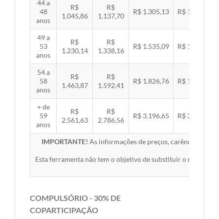
44 a
R$
R$
48
R$ 1.305,13
R$ 1.344,92
1.045,86
1.137,70
anos
49 a
R$
R$
53
R$ 1.535,09
R$ 1.581,89
1.230,14
1.338,16
anos
54 a
R$
R$
58
R$ 1.826,76
R$ 1.882,45
1.463,87
1.592,41
anos
+ de
R$
R$
59
R$ 3.196,65
R$ 3.294,10
2.561,63
2.786,56
anos
IMPORTANTE!
As informações de preços, carências, redes,
Esta ferramenta não tem o objetivo de substituir o material 
COMPULSÓRIO - 30% DE
COPARTICIPAÇÃO