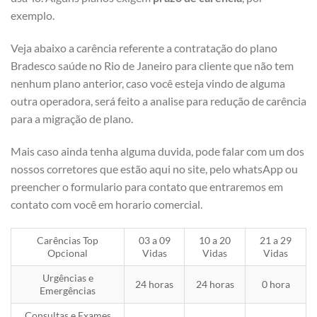
exemplo.
Veja abaixo a carência referente a contratação do plano
Bradesco saúde no Rio de Janeiro para cliente que não tem
nenhum plano anterior, caso você esteja vindo de alguma
outra operadora, será feito a analise para redução de carência
para a migração de plano.
Mais caso ainda tenha alguma duvida, pode falar com um dos
nossos corretores que estão aqui no site, pelo whatsApp ou
preencher o formulario para contato que entraremos em
contato com você em horario comercial.
Carências Top
03 a 09
10 a 20
21 a 29
Opcional
Vidas
Vidas
Vidas
Urgências e
24 horas
24 horas
0 hora
Emergências
Consultas e Exames