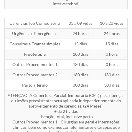
intervertebral)
Carências Top Compulsório
03 a 09 vidas
10 a 20 vidas
Urgências e Emergências
24 horas
24 horas
Consultas e Exames simples
15 dias
15 dias
Fisioterapia
180 dias
0 hora
Outros Procedimentos 1
180 dias
0 hora
Outros Procedimentos 2
180 dias
180 dias
Parto a Termo
300 dias
300 dias
ATENÇÃO: A Cobertura Parcial Temporária (CPT) para doenças
ou lesões preexistentes será aplicada independentemente do
aproveitamento de carências. (24 Meses).
+ de 21 vidas
- Isenção total, inclusive parto.
Outros Procedimentos 1 - Cirurgias em geral e internações
clinicas, bem como exames complementares e terapias que