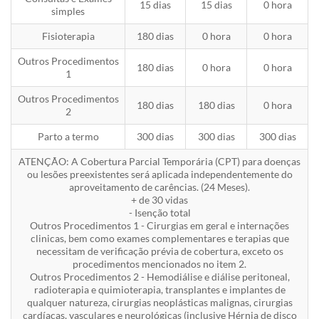
15 dias
15 dias
0 hora
simples
Fisioterapia
180 dias
0 hora
0 hora
Outros Procedimentos
180 dias
0 hora
0 hora
1
Outros Procedimentos
180 dias
180 dias
0 hora
2
Parto a termo
300 dias
300 dias
300 dias
ATENÇÃO: A Cobertura Parcial Temporária (CPT) para doenças
ou lesões preexistentes será aplicada independentemente do
aproveitamento de carências. (24 Meses).
+ de 30 vidas
- Isenção total
Outros Procedimentos 1 - Cirurgias em geral e internações
clinicas, bem como exames complementares e terapias que
necessitam de verificação prévia de cobertura, exceto os
procedimentos mencionados no item 2.
Outros Procedimentos 2 - Hemodiálise e diálise peritoneal,
radioterapia e quimioterapia, transplantes e implantes de
qualquer natureza, cirurgias neoplásticas malignas, cirurgias
cardíacas, vasculares e neurológicas (inclusive Hérnia de disco