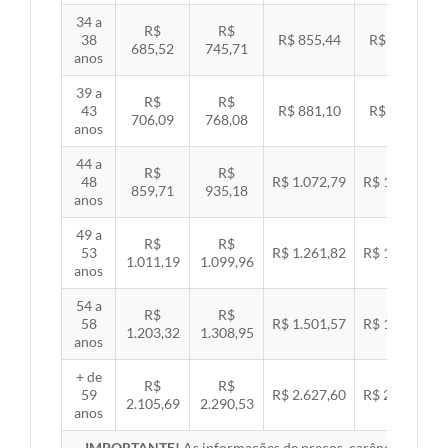
34 a
R$
R$
38
R$ 855,44
R$ 881,54
685,52
745,71
anos
39 a
R$
R$
43
R$ 881,10
R$ 907,99
706,09
768,08
anos
44 a
R$
R$
48
R$ 1.072,79
R$ 1.105,53
859,71
935,18
anos
49 a
R$
R$
53
R$ 1.261,82
R$ 1.300,32
1.011,19
1.099,96
anos
54 a
R$
R$
58
R$ 1.501,57
R$ 1.547,38
1.203,32
1.308,95
anos
+ de
R$
R$
59
R$ 2.627,60
R$ 2.707,76
2.105,69
2.290,53
anos
IMPORTANTE!
As informações de preços, carências, redes,