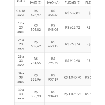
Etária
IV(E) (E)
IV(Q) (A)
FLEX(E) (E)
FLEX(Q) (A)
0 a 18
R$
R$
R$ 532,81
R$ 549,06
anos
426,97
464,46
19 a
R$
R$
23
R$ 628,72
R$ 647,89
503,82
548,06
anos
24 a
R$
R$
28
R$ 760,74
R$ 783,94
609,62
663,15
anos
29 a
R$
R$
33
R$ 912,90
R$ 940,74
731,55
795,79
anos
34 a
R$
R$
38
R$ 1.040,70
R$ 1.072,43
833,96
907,19
anos
39 a
R$
R$
43
R$ 1.071,92
R$ 1.104,60
858,98
934,41
anos