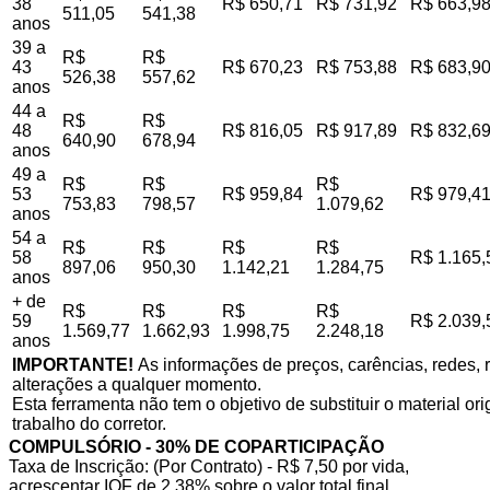
38
R$ 650,71
R$ 731,92
R$ 663,9
511,05
541,38
anos
39 a
R$
R$
43
R$ 670,23
R$ 753,88
R$ 683,9
526,38
557,62
anos
44 a
R$
R$
48
R$ 816,05
R$ 917,89
R$ 832,6
640,90
678,94
anos
49 a
R$
R$
R$
53
R$ 959,84
R$ 979,4
753,83
798,57
1.079,62
anos
54 a
R$
R$
R$
R$
58
R$ 1.165,
897,06
950,30
1.142,21
1.284,75
anos
+ de
R$
R$
R$
R$
59
R$ 2.039,
1.569,77
1.662,93
1.998,75
2.248,18
anos
IMPORTANTE!
As informações de preços, carências, redes, r
alterações a qualquer momento.
Esta ferramenta não tem o objetivo de substituir o material o
trabalho do corretor.
COMPULSÓRIO - 30% DE COPARTICIPAÇÃO
Taxa de Inscrição: (Por Contrato) - R$ 7,50 por vida,
acrescentar IOF de 2,38% sobre o valor total final