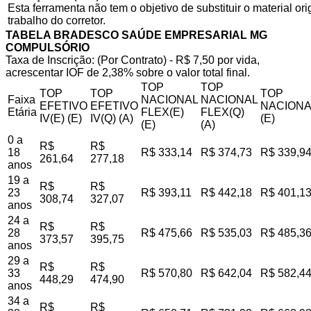
Esta ferramenta não tem o objetivo de substituir o material o
trabalho do corretor.
TABELA BRADESCO SAÚDE EMPRESARIAL MG
COMPULSÓRIO
Taxa de Inscrição: (Por Contrato) - R$ 7,50 por vida,
acrescentar IOF de 2,38% sobre o valor total final.
TOP
TOP
TOP
TOP
TOP
Faixa
NACIONAL
NACIONAL
EFETIVO
EFETIVO
NACIONA
Etária
FLEX(E)
FLEX(Q)
IV(E) (E)
IV(Q) (A)
(E)
(E)
(A)
0 a
R$
R$
18
R$ 333,14
R$ 374,73
R$ 339,9
261,64
277,18
anos
19 a
R$
R$
23
R$ 393,11
R$ 442,18
R$ 401,1
308,74
327,07
anos
24 a
R$
R$
28
R$ 475,66
R$ 535,03
R$ 485,3
373,57
395,75
anos
29 a
R$
R$
33
R$ 570,80
R$ 642,04
R$ 582,4
448,29
474,90
anos
34 a
R$
R$