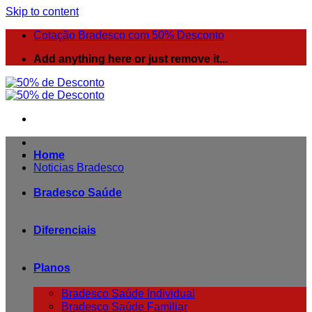
Skip to content
Cotação Bradesco com 50% Desconto
Add anything here or just remove it...
Home
Noticias Bradesco
Bradesco Saúde
Diferenciais
Planos
Bradesco Saúde Individual
Bradesco Saúde Familiar