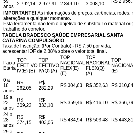
59
R$ 2.956,
2.792,14
2.977,91
2.849,10
3.008,10
anos
IMPORTANTE!
As informações de preços, carências, redes, r
alterações a qualquer momento.
Esta ferramenta não tem o objetivo de substituir o material o
trabalho do corretor.
TABELA BRADESCO SAÚDE EMPRESARIAL SANTA
CATARINA COMPULSÓRIO
Taxa de Inscrição: (Por Contrato) - R$ 7,50 por vida,
acrescentar IOF de 2,38% sobre o valor total final.
TOP
TOP
TOP
TOP
TOP
Faixa
NACIONAL
NACIONAL
EFETIVO
EFETIVO
NACIONA
Etária
FLEX(E)
FLEX(Q)
IV(E) (E)
IV(Q) (A)
(E)
(E)
(A)
0 a
R$
R$
18
R$ 304,63
R$ 352,63
R$ 310,8
262,05
282,29
anos
19 a
R$
R$
23
R$ 359,46
R$ 416,10
R$ 366,7
309,22
333,10
anos
24 a
R$
R$
28
R$ 434,94
R$ 503,48
R$ 443,8
374,15
403,05
anos
29 a