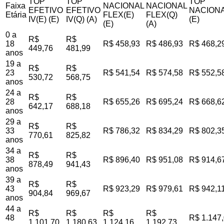
TOP
TOP
TOP
Faixa
NACIONAL
NACIONAL
EFETIVO
EFETIVO
NACIONA
Etária
FLEX(E)
FLEX(Q)
IV(E) (E)
IV(Q) (A)
(E)
(E)
(A)
0 a
R$
R$
18
R$ 458,93
R$ 486,93
R$ 468,2
449,76
481,99
anos
19 a
R$
R$
23
R$ 541,54
R$ 574,58
R$ 552,5
530,72
568,75
anos
24 a
R$
R$
28
R$ 655,26
R$ 695,24
R$ 668,6
642,17
688,18
anos
29 a
R$
R$
33
R$ 786,32
R$ 834,29
R$ 802,3
770,61
825,82
anos
34 a
R$
R$
38
R$ 896,40
R$ 951,08
R$ 914,6
878,49
941,43
anos
39 a
R$
R$
43
R$ 923,29
R$ 979,61
R$ 942,1
904,84
969,67
anos
44 a
R$
R$
R$
R$
48
R$ 1.147
1.101,70
1.180,63
1.124,16
1.192,73