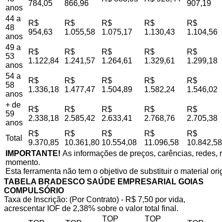
784,05
866,96
907,19
anos
44 a
R$
R$
R$
R$
R$
48
954,63
1.055,58
1.075,17
1.130,43
1.104,56
anos
49 a
R$
R$
R$
R$
R$
53
1.122,84
1.241,57
1.264,61
1.329,61
1.299,18
anos
54 a
R$
R$
R$
R$
R$
58
1.336,18
1.477,47
1.504,89
1.582,24
1.546,02
anos
+ de
R$
R$
R$
R$
R$
59
2.338,18
2.585,42
2.633,41
2.768,76
2.705,38
anos
R$
R$
R$
R$
R$
Total
9.370,85
10.361,80
10.554,08
11.096,58
10.842,58
IMPORTANTE!
As informações de preços, carências, redes, r
momento.
Esta ferramenta não tem o objetivo de substituir o material or
TABELA BRADESCO SAÚDE EMPRESARIAL GOIAS
COMPULSÓRIO
Taxa de Inscrição: (Por Contrato) - R$ 7,50 por vida,
acrescentar IOF de 2,38% sobre o valor total final.
TOP
TOP