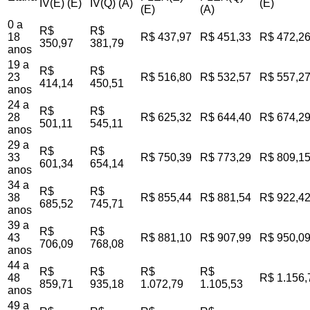
IV(E) (E)
IV(Q) (A)
(E)
(E)
(A)
0 a
R$
R$
18
R$ 437,97
R$ 451,33
R$ 472,2
350,97
381,79
anos
19 a
R$
R$
23
R$ 516,80
R$ 532,57
R$ 557,2
414,14
450,51
anos
24 a
R$
R$
28
R$ 625,32
R$ 644,40
R$ 674,2
501,11
545,11
anos
29 a
R$
R$
33
R$ 750,39
R$ 773,29
R$ 809,1
601,34
654,14
anos
34 a
R$
R$
38
R$ 855,44
R$ 881,54
R$ 922,4
685,52
745,71
anos
39 a
R$
R$
43
R$ 881,10
R$ 907,99
R$ 950,0
706,09
768,08
anos
44 a
R$
R$
R$
R$
48
R$ 1.156,
859,71
935,18
1.072,79
1.105,53
anos
49 a