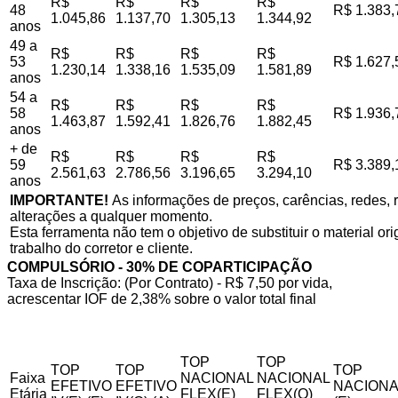
R$
R$
R$
R$
48
R$ 1.383,
1.045,86
1.137,70
1.305,13
1.344,92
anos
49 a
R$
R$
R$
R$
53
R$ 1.627,
1.230,14
1.338,16
1.535,09
1.581,89
anos
54 a
R$
R$
R$
R$
58
R$ 1.936,
1.463,87
1.592,41
1.826,76
1.882,45
anos
+ de
R$
R$
R$
R$
59
R$ 3.389,
2.561,63
2.786,56
3.196,65
3.294,10
anos
IMPORTANTE!
As informações de preços, carências, redes, r
alterações a qualquer momento.
Esta ferramenta não tem o objetivo de substituir o material o
trabalho do corretor e cliente.
COMPULSÓRIO - 30% DE COPARTICIPAÇÃO
Taxa de Inscrição: (Por Contrato) - R$ 7,50 por vida,
acrescentar IOF de 2,38% sobre o valor total final
TOP
TOP
TOP
TOP
TOP
Faixa
NACIONAL
NACIONAL
EFETIVO
EFETIVO
NACIONA
Etária
FLEX(E)
FLEX(Q)