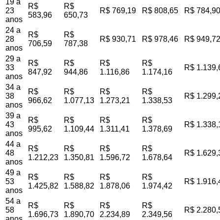
19 a
R$
R$
23
R$ 769,19
R$ 808,65
R$ 784,9
583,96
650,73
anos
24 a
R$
R$
28
R$ 930,71
R$ 978,46
R$ 949,7
706,59
787,38
anos
29 a
R$
R$
R$
R$
33
R$ 1.139,
847,92
944,86
1.116,86
1.174,16
anos
34 a
R$
R$
R$
R$
38
R$ 1.299,
966,62
1.077,13
1.273,21
1.338,53
anos
39 a
R$
R$
R$
R$
43
R$ 1.338,
995,62
1.109,44
1.311,41
1.378,69
anos
44 a
R$
R$
R$
R$
48
R$ 1.629,
1.212,23
1.350,81
1.596,72
1.678,64
anos
49 a
R$
R$
R$
R$
53
R$ 1.916,
1.425,82
1.588,82
1.878,06
1.974,42
anos
54 a
R$
R$
R$
R$
58
R$ 2.280,
1.696,73
1.890,70
2.234,89
2.349,56
anos