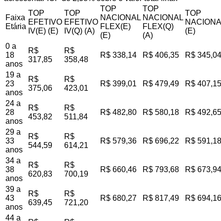
TOP
TOP
TOP
TOP
TOP
Faixa
NACIONAL
NACIONAL
EFETIVO
EFETIVO
NACIONA
Etária
FLEX(E)
FLEX(Q)
IV(E) (E)
IV(Q) (A)
(E)
(E)
(A)
0 a
R$
R$
18
R$ 338,14
R$ 406,35
R$ 345,0
317,85
358,48
anos
19 a
R$
R$
23
R$ 399,01
R$ 479,49
R$ 407,1
375,06
423,01
anos
24 a
R$
R$
28
R$ 482,80
R$ 580,18
R$ 492,6
453,82
511,84
anos
29 a
R$
R$
33
R$ 579,36
R$ 696,22
R$ 591,1
544,59
614,21
anos
34 a
R$
R$
38
R$ 660,46
R$ 793,68
R$ 673,9
620,83
700,19
anos
39 a
R$
R$
43
R$ 680,27
R$ 817,49
R$ 694,1
639,45
721,20
anos
44 a