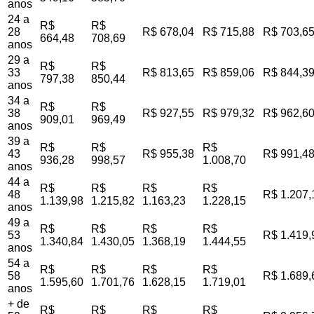
anos
24 a
R$
R$
28
R$ 678,04
R$ 715,88
R$ 703,6
664,48
708,69
anos
29 a
R$
R$
33
R$ 813,65
R$ 859,06
R$ 844,3
797,38
850,44
anos
34 a
R$
R$
38
R$ 927,55
R$ 979,32
R$ 962,6
909,01
969,49
anos
39 a
R$
R$
R$
43
R$ 955,38
R$ 991,4
936,28
998,57
1.008,70
anos
44 a
R$
R$
R$
R$
48
R$ 1.207,
1.139,98
1.215,82
1.163,23
1.228,15
anos
49 a
R$
R$
R$
R$
53
R$ 1.419,
1.340,84
1.430,05
1.368,19
1.444,55
anos
54 a
R$
R$
R$
R$
58
R$ 1.689,
1.595,60
1.701,76
1.628,15
1.719,01
anos
+ de
R$
R$
R$
R$