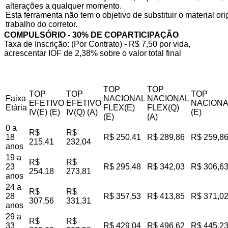
alterações a qualquer momento.
Esta ferramenta não tem o objetivo de substituir o material o
trabalho do corretor.
COMPULSÓRIO - 30% DE COPARTICIPAÇÃO
Taxa de Inscrição: (Por Contrato) - R$ 7,50 por vida,
acrescentar IOF de 2,38% sobre o valor total final
TOP
TOP
TOP
TOP
TOP
Faixa
NACIONAL
NACIONAL
EFETIVO
EFETIVO
NACIONA
Etária
FLEX(E)
FLEX(Q)
IV(E) (E)
IV(Q) (A)
(E)
(E)
(A)
0 a
R$
R$
18
R$ 250,41
R$ 289,86
R$ 259,8
215,41
232,04
anos
19 a
R$
R$
23
R$ 295,48
R$ 342,03
R$ 306,6
254,18
273,81
anos
24 a
R$
R$
28
R$ 357,53
R$ 413,85
R$ 371,0
307,56
331,31
anos
29 a
R$
R$
33
R$ 429,04
R$ 496,62
R$ 445,2