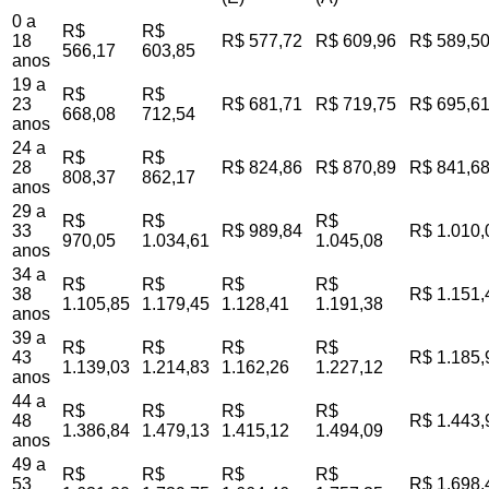
0 a
R$
R$
18
R$ 577,72
R$ 609,96
R$ 589,5
566,17
603,85
anos
19 a
R$
R$
23
R$ 681,71
R$ 719,75
R$ 695,6
668,08
712,54
anos
24 a
R$
R$
28
R$ 824,86
R$ 870,89
R$ 841,6
808,37
862,17
anos
29 a
R$
R$
R$
33
R$ 989,84
R$ 1.010,
970,05
1.034,61
1.045,08
anos
34 a
R$
R$
R$
R$
38
R$ 1.151,
1.105,85
1.179,45
1.128,41
1.191,38
anos
39 a
R$
R$
R$
R$
43
R$ 1.185,
1.139,03
1.214,83
1.162,26
1.227,12
anos
44 a
R$
R$
R$
R$
48
R$ 1.443,
1.386,84
1.479,13
1.415,12
1.494,09
anos
49 a
R$
R$
R$
R$
53
R$ 1.698,