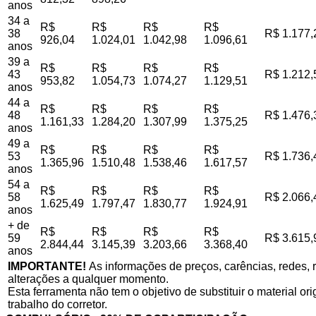
anos
34 a
R$
R$
R$
R$
38
R$ 1.177,
926,04
1.024,01
1.042,98
1.096,61
anos
39 a
R$
R$
R$
R$
43
R$ 1.212,
953,82
1.054,73
1.074,27
1.129,51
anos
44 a
R$
R$
R$
R$
48
R$ 1.476,
1.161,33
1.284,20
1.307,99
1.375,25
anos
49 a
R$
R$
R$
R$
53
R$ 1.736,
1.365,96
1.510,48
1.538,46
1.617,57
anos
54 a
R$
R$
R$
R$
58
R$ 2.066,
1.625,49
1.797,47
1.830,77
1.924,91
anos
+ de
R$
R$
R$
R$
59
R$ 3.615,
2.844,44
3.145,39
3.203,66
3.368,40
anos
IMPORTANTE!
As informações de preços, carências, redes, r
alterações a qualquer momento.
Esta ferramenta não tem o objetivo de substituir o material o
trabalho do corretor.