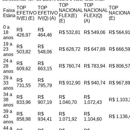
TOP
TOP
TOP
TOP
TOP
Faixa
NACIONAL
NACIONAL
EFETIVO
EFETIVO
NACIONA
Etária
FLEX(E)
FLEX(Q)
IV(E) (E)
IV(Q) (A)
(E)
(E)
(A)
0 a
R$
R$
18
R$ 532,81
R$ 549,06
R$ 564,9
426,97
464,46
anos
19 a
R$
R$
23
R$ 628,72
R$ 647,89
R$ 666,5
503,82
548,06
anos
24 a
R$
R$
28
R$ 760,74
R$ 783,94
R$ 806,5
609,62
663,15
anos
29 a
R$
R$
33
R$ 912,90
R$ 940,74
R$ 967,8
731,55
795,79
anos
34 a
R$
R$
R$
R$
38
R$ 1.103,
833,96
907,19
1.040,70
1.072,43
anos
39 a
R$
R$
R$
R$
43
R$ 1.136,
858,98
934,41
1.071,92
1.104,60
anos
44 a