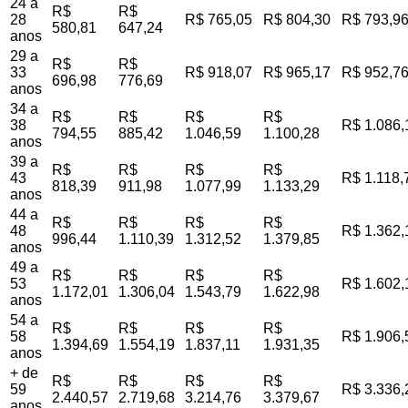
24 a
R$
R$
28
R$ 765,05
R$ 804,30
R$ 793,9
580,81
647,24
anos
29 a
R$
R$
33
R$ 918,07
R$ 965,17
R$ 952,7
696,98
776,69
anos
34 a
R$
R$
R$
R$
38
R$ 1.086,
794,55
885,42
1.046,59
1.100,28
anos
39 a
R$
R$
R$
R$
43
R$ 1.118,
818,39
911,98
1.077,99
1.133,29
anos
44 a
R$
R$
R$
R$
48
R$ 1.362,
996,44
1.110,39
1.312,52
1.379,85
anos
49 a
R$
R$
R$
R$
53
R$ 1.602,
1.172,01
1.306,04
1.543,79
1.622,98
anos
54 a
R$
R$
R$
R$
58
R$ 1.906,
1.394,69
1.554,19
1.837,11
1.931,35
anos
+ de
R$
R$
R$
R$
59
R$ 3.336,
2.440,57
2.719,68
3.214,76
3.379,67
anos