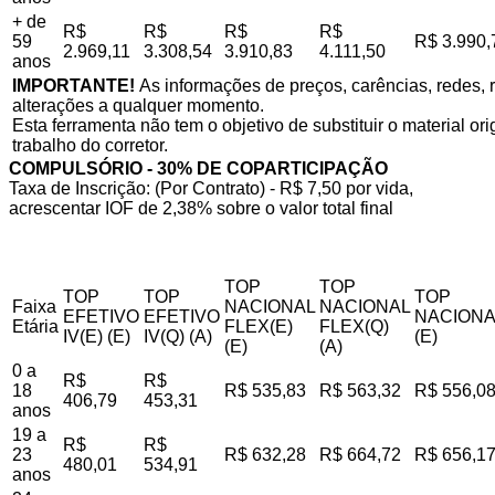
+ de
R$
R$
R$
R$
59
R$ 3.990,
2.969,11
3.308,54
3.910,83
4.111,50
anos
IMPORTANTE!
As informações de preços, carências, redes, r
alterações a qualquer momento.
Esta ferramenta não tem o objetivo de substituir o material o
trabalho do corretor.
COMPULSÓRIO - 30% DE COPARTICIPAÇÃO
Taxa de Inscrição: (Por Contrato) - R$ 7,50 por vida,
acrescentar IOF de 2,38% sobre o valor total final
TOP
TOP
TOP
TOP
TOP
Faixa
NACIONAL
NACIONAL
EFETIVO
EFETIVO
NACIONA
Etária
FLEX(E)
FLEX(Q)
IV(E) (E)
IV(Q) (A)
(E)
(E)
(A)
0 a
R$
R$
18
R$ 535,83
R$ 563,32
R$ 556,0
406,79
453,31
anos
19 a
R$
R$
23
R$ 632,28
R$ 664,72
R$ 656,1
480,01
534,91
anos