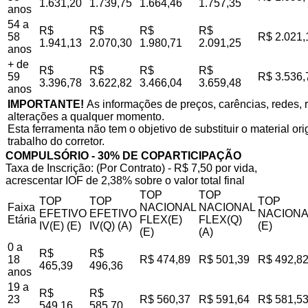
1.631,20
1.739,75
1.664,46
1.757,35
anos
54 a
R$
R$
R$
R$
58
R$ 2.021,
1.941,13
2.070,30
1.980,71
2.091,25
anos
+ de
R$
R$
R$
R$
59
R$ 3.536,
3.396,78
3.622,82
3.466,04
3.659,48
anos
IMPORTANTE!
As informações de preços, carências, redes, r
alterações a qualquer momento.
Esta ferramenta não tem o objetivo de substituir o material o
trabalho do corretor.
COMPULSÓRIO - 30% DE COPARTICIPAÇÃO
Taxa de Inscrição: (Por Contrato) - R$ 7,50 por vida,
acrescentar IOF de 2,38% sobre o valor total final
TOP
TOP
TOP
TOP
TOP
Faixa
NACIONAL
NACIONAL
EFETIVO
EFETIVO
NACIONA
Etária
FLEX(E)
FLEX(Q)
IV(E) (E)
IV(Q) (A)
(E)
(E)
(A)
0 a
R$
R$
18
R$ 474,89
R$ 501,39
R$ 492,8
465,39
496,36
anos
19 a
R$
R$
23
R$ 560,37
R$ 591,64
R$ 581,5
549,16
585,70