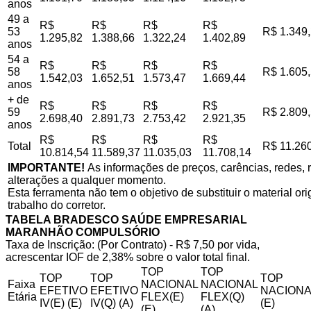
anos
49 a
R$
R$
R$
R$
53
R$ 1.349
1.295,82
1.388,66
1.322,24
1.402,89
anos
54 a
R$
R$
R$
R$
58
R$ 1.605
1.542,03
1.652,51
1.573,47
1.669,44
anos
+ de
R$
R$
R$
R$
59
R$ 2.809
2.698,40
2.891,73
2.753,42
2.921,35
anos
R$
R$
R$
R$
Total
R$ 11.26
10.814,54
11.589,37
11.035,03
11.708,14
IMPORTANTE!
As informações de preços, carências, redes, r
alterações a qualquer momento.
Esta ferramenta não tem o objetivo de substituir o material o
trabalho do corretor.
TABELA BRADESCO SAÚDE EMPRESARIAL
MARANHÃO COMPULSÓRIO
Taxa de Inscrição: (Por Contrato) - R$ 7,50 por vida,
acrescentar IOF de 2,38% sobre o valor total final.
TOP
TOP
TOP
TOP
TOP
Faixa
NACIONAL
NACIONAL
EFETIVO
EFETIVO
NACIONA
Etária
FLEX(E)
FLEX(Q)
IV(E) (E)
IV(Q) (A)
(E)
(E)
(A)