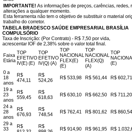
IMPORTANTE!
As informações de preços, carências, redes, r
alterações a qualquer momento.
Esta ferramenta não tem o objetivo de substituir o material o
trabalho do corretor.
TABELA BRADESCO SAÚDE EMPRESARIAL BRASÍLIA
COMPULSÓRIO
Taxa de Inscrição: (Por Contrato) - R$ 7,50 por vida,
acrescentar IOF de 2,38% sobre o valor total final.
TOP
TOP
TOP
TOP
TOP
Faixa
NACIONAL
NACIONAL
EFETIVO
EFETIVO
NACIONA
Etária
FLEX(E)
FLEX(Q)
IV(E) (E)
IV(Q) (A)
(E)
(E)
(A)
0 a
R$
R$
18
R$ 533,98
R$ 561,44
R$ 602,7
474,11
524,26
anos
19 a
R$
R$
23
R$ 630,10
R$ 662,50
R$ 711,20
559,45
618,63
anos
24 a
R$
R$
28
R$ 762,41
R$ 801,62
R$ 860,5
676,93
748,54
anos
29 a
R$
R$
33
R$ 914,90
R$ 961,95
R$ 1.032,
812,32
898,26