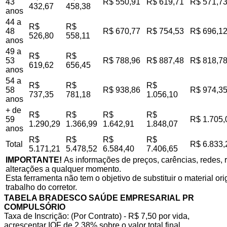
43
R$ 550,91
R$ 619,71
R$ 571,7
432,67
458,38
anos
44 a
R$
R$
48
R$ 670,77
R$ 754,53
R$ 696,1
526,80
558,11
anos
49 a
R$
R$
53
R$ 788,96
R$ 887,48
R$ 818,7
619,62
656,45
anos
54 a
R$
R$
R$
58
R$ 938,86
R$ 974,3
737,35
781,18
1.056,10
anos
+ de
R$
R$
R$
R$
59
R$ 1.705,
1.290,29
1.366,99
1.642,91
1.848,07
anos
R$
R$
R$
R$
Total
R$ 6.833,
5.171,21
5.478,52
6.584,40
7.406,65
IMPORTANTE!
As informações de preços, carências, redes, r
alterações a qualquer momento.
Esta ferramenta não tem o objetivo de substituir o material o
trabalho do corretor.
TABELA BRADESCO SAÚDE EMPRESARIAL PR
COMPULSÓRIO
Taxa de Inscrição: (Por Contrato) - R$ 7,50 por vida,
acrescentar IOF de 2,38% sobre o valor total final.