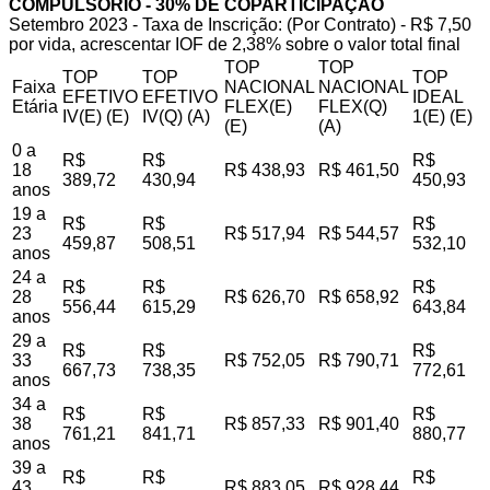
COMPULSÓRIO - 30% DE COPARTICIPAÇÃO
Setembro 2023 - Taxa de Inscrição: (Por Contrato) - R$ 7,50
por vida, acrescentar IOF de 2,38% sobre o valor total final
TOP
TOP
TOP
TOP
TOP
Faixa
NACIONAL
NACIONAL
EFETIVO
EFETIVO
IDEAL
Etária
FLEX(E)
FLEX(Q)
IV(E) (E)
IV(Q) (A)
1(E) (E)
(E)
(A)
0 a
R$
R$
R$
18
R$ 438,93
R$ 461,50
389,72
430,94
450,93
anos
19 a
R$
R$
R$
23
R$ 517,94
R$ 544,57
459,87
508,51
532,10
anos
24 a
R$
R$
R$
28
R$ 626,70
R$ 658,92
556,44
615,29
643,84
anos
29 a
R$
R$
R$
33
R$ 752,05
R$ 790,71
667,73
738,35
772,61
anos
34 a
R$
R$
R$
38
R$ 857,33
R$ 901,40
761,21
841,71
880,77
anos
39 a
R$
R$
R$
43
R$ 883,05
R$ 928,44