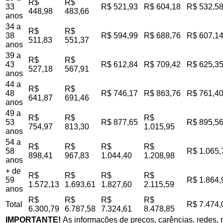
R$
R$
33
R$ 521,93
R$ 604,18
R$ 532,5
448,98
483,66
anos
34 a
R$
R$
38
R$ 594,99
R$ 688,76
R$ 607,1
511,83
551,37
anos
39 a
R$
R$
43
R$ 612,84
R$ 709,42
R$ 625,3
527,18
567,91
anos
44 a
R$
R$
48
R$ 746,17
R$ 863,76
R$ 761,4
641,87
691,46
anos
49 a
R$
R$
R$
53
R$ 877,65
R$ 895,5
754,97
813,30
1.015,95
anos
54 a
R$
R$
R$
R$
58
R$ 1.065,
898,41
967,83
1.044,40
1.208,98
anos
+ de
R$
R$
R$
R$
59
R$ 1.864,
1.572,13
1.693,61
1.827,60
2.115,59
anos
R$
R$
R$
R$
Total
R$ 7.474,
6.300,79
6.787,58
7.324,61
8.478,85
IMPORTANTE!
As informações de preços, carências, redes, r