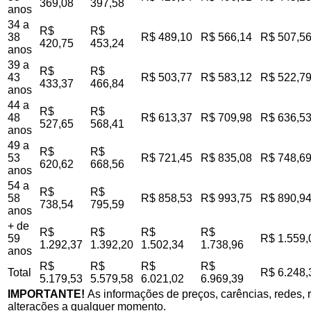
369,08
397,58
anos
34 a
R$
R$
38
R$ 489,10
R$ 566,14
R$ 507,5
420,75
453,24
anos
39 a
R$
R$
43
R$ 503,77
R$ 583,12
R$ 522,7
433,37
466,84
anos
44 a
R$
R$
48
R$ 613,37
R$ 709,98
R$ 636,5
527,65
568,41
anos
49 a
R$
R$
53
R$ 721,45
R$ 835,08
R$ 748,6
620,62
668,56
anos
54 a
R$
R$
58
R$ 858,53
R$ 993,75
R$ 890,9
738,54
795,59
anos
+ de
R$
R$
R$
R$
59
R$ 1.559,
1.292,37
1.392,20
1.502,34
1.738,96
anos
R$
R$
R$
R$
Total
R$ 6.248,
5.179,53
5.579,58
6.021,02
6.969,39
IMPORTANTE!
As informações de preços, carências, redes, r
alterações a qualquer momento.