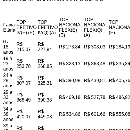
TOP
TOP
TOP
TOP
TOP
Faixa
NACIONAL
NACIONAL
EFETIVO
EFETIVO
NACIONA
Etária
FLEX(E)
FLEX(Q)
IV(E) (E)
IV(Q) (A)
(E)
(E)
(A)
0 a
R$
R$
18
R$ 273,84
R$ 308,03
R$ 284,1
215,07
227,84
anos
19 a
R$
R$
23
R$ 323,13
R$ 363,48
R$ 335,3
253,78
268,85
anos
24 a
R$
R$
28
R$ 390,98
R$ 439,81
R$ 405,7
307,07
325,31
anos
29 a
R$
R$
33
R$ 469,18
R$ 527,78
R$ 486,9
368,49
390,38
anos
34 a
R$
R$
38
R$ 534,86
R$ 601,66
R$ 555,0
420,07
445,03
anos
39 a
R$
R$