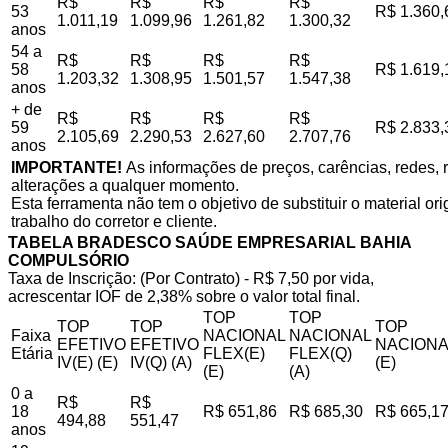
R$
R$
R$
R$
53
R$ 1.360,
1.011,19
1.099,96
1.261,82
1.300,32
anos
54 a
R$
R$
R$
R$
58
R$ 1.619,
1.203,32
1.308,95
1.501,57
1.547,38
anos
+ de
R$
R$
R$
R$
59
R$ 2.833,
2.105,69
2.290,53
2.627,60
2.707,76
anos
IMPORTANTE!
As informações de preços, carências, redes, r
alterações a qualquer momento.
Esta ferramenta não tem o objetivo de substituir o material o
trabalho do corretor e cliente.
TABELA BRADESCO SAÚDE EMPRESARIAL BAHIA
COMPULSÓRIO
Taxa de Inscrição: (Por Contrato) - R$ 7,50 por vida,
acrescentar IOF de 2,38% sobre o valor total final.
TOP
TOP
TOP
TOP
TOP
Faixa
NACIONAL
NACIONAL
EFETIVO
EFETIVO
NACIONA
Etária
FLEX(E)
FLEX(Q)
IV(E) (E)
IV(Q) (A)
(E)
(E)
(A)
0 a
R$
R$
18
R$ 651,86
R$ 685,30
R$ 665,1
494,88
551,47
anos