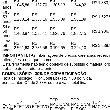
R$
R$
R$
R$
48
R$ 1.383,
1.045,86
1.137,70
1.305,13
1.344,92
anos
49 a
R$
R$
R$
R$
53
R$ 1.627,
1.230,14
1.338,16
1.535,09
1.581,89
anos
54 a
R$
R$
R$
R$
58
R$ 1.936,
1.463,87
1.592,41
1.826,76
1.882,45
anos
+ de
R$
R$
R$
R$
59
R$ 3.389,
2.561,63
2.786,56
3.196,65
3.294,10
anos
IMPORTANTE!
As informações de preços, carências, redes, r
alterações a qualquer momento.
Esta ferramenta não tem o objetivo de substituir o material o
trabalho do corretor e cliente.
COMPULSÓRIO - 30% DE COPARTICIPAÇÃO
Taxa de Inscrição: (Por Contrato) - R$ 7,50 por vida,
acrescentar IOF de 2,38% sobre o valor total final
TOP
TOP
TOP
TOP
TOP
Faixa
NACIONAL
NACIONAL
EFETIVO
EFETIVO
NACIONA
Etária
FLEX(E)
FLEX(Q)