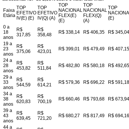
TOP
TOP
TOP
TOP
TOP
Faixa
NACIONAL
NACIONAL
EFETIVO
EFETIVO
NACIONA
Etária
FLEX(E)
FLEX(Q)
IV(E) (E)
IV(Q) (A)
(E)
(E)
(A)
0 a
R$
R$
18
R$ 338,14
R$ 406,35
R$ 345,0
317,85
358,48
anos
19 a
R$
R$
23
R$ 399,01
R$ 479,49
R$ 407,1
375,06
423,01
anos
24 a
R$
R$
28
R$ 482,80
R$ 580,18
R$ 492,6
453,82
511,84
anos
29 a
R$
R$
33
R$ 579,36
R$ 696,22
R$ 591,1
544,59
614,21
anos
34 a
R$
R$
38
R$ 660,46
R$ 793,68
R$ 673,9
620,83
700,19
anos
39 a
R$
R$
43
R$ 680,27
R$ 817,49
R$ 694,1
639,45
721,20
anos
44 a