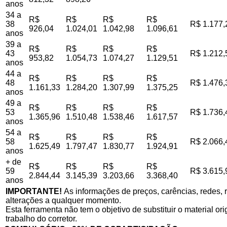
anos
34 a
R$
R$
R$
R$
38
R$ 1.177,
926,04
1.024,01
1.042,98
1.096,61
anos
39 a
R$
R$
R$
R$
43
R$ 1.212,
953,82
1.054,73
1.074,27
1.129,51
anos
44 a
R$
R$
R$
R$
48
R$ 1.476,
1.161,33
1.284,20
1.307,99
1.375,25
anos
49 a
R$
R$
R$
R$
53
R$ 1.736,
1.365,96
1.510,48
1.538,46
1.617,57
anos
54 a
R$
R$
R$
R$
58
R$ 2.066,
1.625,49
1.797,47
1.830,77
1.924,91
anos
+ de
R$
R$
R$
R$
59
R$ 3.615,
2.844,44
3.145,39
3.203,66
3.368,40
anos
IMPORTANTE!
As informações de preços, carências, redes, r
alterações a qualquer momento.
Esta ferramenta não tem o objetivo de substituir o material o
trabalho do corretor.