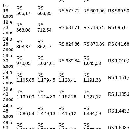
0 a
R$
R$
18
R$ 577,72
R$ 609,96
R$ 589,5
566,17
603,85
anos
19 a
R$
R$
23
R$ 681,71
R$ 719,75
R$ 695,6
668,08
712,54
anos
24 a
R$
R$
28
R$ 824,86
R$ 870,89
R$ 841,6
808,37
862,17
anos
29 a
R$
R$
R$
33
R$ 989,84
R$ 1.010,
970,05
1.034,61
1.045,08
anos
34 a
R$
R$
R$
R$
38
R$ 1.151,
1.105,85
1.179,45
1.128,41
1.191,38
anos
39 a
R$
R$
R$
R$
43
R$ 1.185,
1.139,03
1.214,83
1.162,26
1.227,12
anos
44 a
R$
R$
R$
R$
48
R$ 1.443,
1.386,84
1.479,13
1.415,12
1.494,09
anos
49 a
R$
R$
R$
R$
53
R$ 1.698,