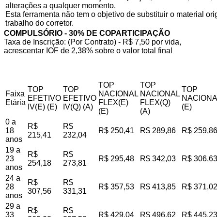
alterações a qualquer momento.
Esta ferramenta não tem o objetivo de substituir o material o
trabalho do corretor.
COMPULSÓRIO - 30% DE COPARTICIPAÇÃO
Taxa de Inscrição: (Por Contrato) - R$ 7,50 por vida,
acrescentar IOF de 2,38% sobre o valor total final
TOP
TOP
TOP
TOP
TOP
Faixa
NACIONAL
NACIONAL
EFETIVO
EFETIVO
NACIONA
Etária
FLEX(E)
FLEX(Q)
IV(E) (E)
IV(Q) (A)
(E)
(E)
(A)
0 a
R$
R$
18
R$ 250,41
R$ 289,86
R$ 259,8
215,41
232,04
anos
19 a
R$
R$
23
R$ 295,48
R$ 342,03
R$ 306,6
254,18
273,81
anos
24 a
R$
R$
28
R$ 357,53
R$ 413,85
R$ 371,0
307,56
331,31
anos
29 a
R$
R$
33
R$ 429,04
R$ 496,62
R$ 445,2