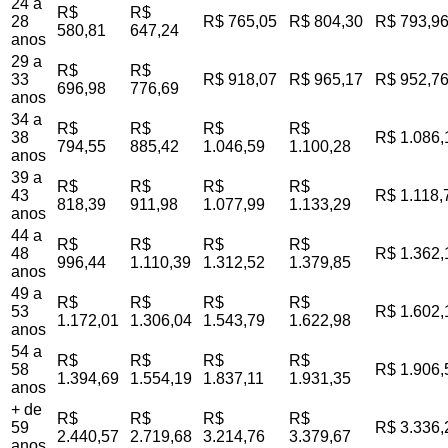
24 a
R$
R$
28
R$ 765,05
R$ 804,30
R$ 793,9
580,81
647,24
anos
29 a
R$
R$
33
R$ 918,07
R$ 965,17
R$ 952,7
696,98
776,69
anos
34 a
R$
R$
R$
R$
38
R$ 1.086,
794,55
885,42
1.046,59
1.100,28
anos
39 a
R$
R$
R$
R$
43
R$ 1.118,
818,39
911,98
1.077,99
1.133,29
anos
44 a
R$
R$
R$
R$
48
R$ 1.362,
996,44
1.110,39
1.312,52
1.379,85
anos
49 a
R$
R$
R$
R$
53
R$ 1.602,
1.172,01
1.306,04
1.543,79
1.622,98
anos
54 a
R$
R$
R$
R$
58
R$ 1.906,
1.394,69
1.554,19
1.837,11
1.931,35
anos
+ de
R$
R$
R$
R$
59
R$ 3.336,
2.440,57
2.719,68
3.214,76
3.379,67
anos