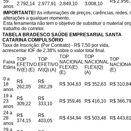
59
R$ 2.956,
2.792,14
2.977,91
2.849,10
3.008,10
anos
IMPORTANTE!
As informações de preços, carências, redes, r
alterações a qualquer momento.
Esta ferramenta não tem o objetivo de substituir o material o
trabalho do corretor.
TABELA BRADESCO SAÚDE EMPRESARIAL SANTA
CATARINA COMPULSÓRIO
Taxa de Inscrição: (Por Contrato) - R$ 7,50 por vida,
acrescentar IOF de 2,38% sobre o valor total final.
TOP
TOP
TOP
TOP
TOP
Faixa
NACIONAL
NACIONAL
EFETIVO
EFETIVO
NACIONA
Etária
FLEX(E)
FLEX(Q)
IV(E) (E)
IV(Q) (A)
(E)
(E)
(A)
0 a
R$
R$
18
R$ 304,63
R$ 352,63
R$ 310,8
262,05
282,29
anos
19 a
R$
R$
23
R$ 359,46
R$ 416,10
R$ 366,7
309,22
333,10
anos
24 a
R$
R$
28
R$ 434,94
R$ 503,48
R$ 443,8
374,15
403,05
anos
29 a