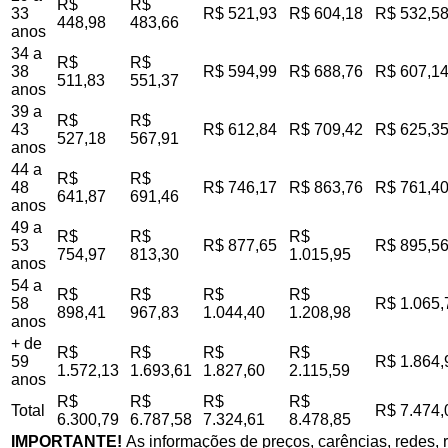
R$
R$
33
R$ 521,93
R$ 604,18
R$ 532,5
448,98
483,66
anos
34 a
R$
R$
38
R$ 594,99
R$ 688,76
R$ 607,1
511,83
551,37
anos
39 a
R$
R$
43
R$ 612,84
R$ 709,42
R$ 625,3
527,18
567,91
anos
44 a
R$
R$
48
R$ 746,17
R$ 863,76
R$ 761,4
641,87
691,46
anos
49 a
R$
R$
R$
53
R$ 877,65
R$ 895,5
754,97
813,30
1.015,95
anos
54 a
R$
R$
R$
R$
58
R$ 1.065,
898,41
967,83
1.044,40
1.208,98
anos
+ de
R$
R$
R$
R$
59
R$ 1.864,
1.572,13
1.693,61
1.827,60
2.115,59
anos
R$
R$
R$
R$
Total
R$ 7.474,
6.300,79
6.787,58
7.324,61
8.478,85
IMPORTANTE!
As informações de preços, carências, redes, r