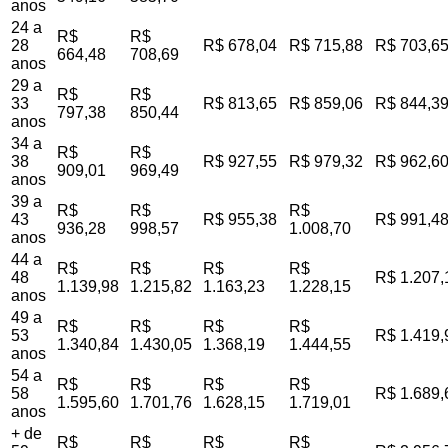
anos
24 a
R$
R$
28
R$ 678,04
R$ 715,88
R$ 703,6
664,48
708,69
anos
29 a
R$
R$
33
R$ 813,65
R$ 859,06
R$ 844,3
797,38
850,44
anos
34 a
R$
R$
38
R$ 927,55
R$ 979,32
R$ 962,6
909,01
969,49
anos
39 a
R$
R$
R$
43
R$ 955,38
R$ 991,4
936,28
998,57
1.008,70
anos
44 a
R$
R$
R$
R$
48
R$ 1.207,
1.139,98
1.215,82
1.163,23
1.228,15
anos
49 a
R$
R$
R$
R$
53
R$ 1.419,
1.340,84
1.430,05
1.368,19
1.444,55
anos
54 a
R$
R$
R$
R$
58
R$ 1.689,
1.595,60
1.701,76
1.628,15
1.719,01
anos
+ de
R$
R$
R$
R$