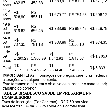
43
R$ 550,91
R$ 619,71
R$ 571,7
432,67
458,38
anos
44 a
R$
R$
48
R$ 670,77
R$ 754,53
R$ 696,1
526,80
558,11
anos
49 a
R$
R$
53
R$ 788,96
R$ 887,48
R$ 818,7
619,62
656,45
anos
54 a
R$
R$
R$
58
R$ 938,86
R$ 974,3
737,35
781,18
1.056,10
anos
+ de
R$
R$
R$
R$
59
R$ 1.705,
1.290,29
1.366,99
1.642,91
1.848,07
anos
R$
R$
R$
R$
Total
R$ 6.833,
5.171,21
5.478,52
6.584,40
7.406,65
IMPORTANTE!
As informações de preços, carências, redes, r
alterações a qualquer momento.
Esta ferramenta não tem o objetivo de substituir o material o
trabalho do corretor.
TABELA BRADESCO SAÚDE EMPRESARIAL PR
COMPULSÓRIO
Taxa de Inscrição: (Por Contrato) - R$ 7,50 por vida,
acrescentar IOF de 2,38% sobre o valor total final.