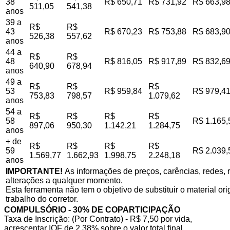
38
R$ 650,71
R$ 731,92
R$ 663,9
511,05
541,38
anos
39 a
R$
R$
43
R$ 670,23
R$ 753,88
R$ 683,9
526,38
557,62
anos
44 a
R$
R$
48
R$ 816,05
R$ 917,89
R$ 832,6
640,90
678,94
anos
49 a
R$
R$
R$
53
R$ 959,84
R$ 979,4
753,83
798,57
1.079,62
anos
54 a
R$
R$
R$
R$
58
R$ 1.165,
897,06
950,30
1.142,21
1.284,75
anos
+ de
R$
R$
R$
R$
59
R$ 2.039,
1.569,77
1.662,93
1.998,75
2.248,18
anos
IMPORTANTE!
As informações de preços, carências, redes, r
alterações a qualquer momento.
Esta ferramenta não tem o objetivo de substituir o material o
trabalho do corretor.
COMPULSÓRIO - 30% DE COPARTICIPAÇÃO
Taxa de Inscrição: (Por Contrato) - R$ 7,50 por vida,
acrescentar IOF de 2,38% sobre o valor total final