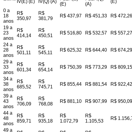
IV(E) (E)
IV(Q) (A)
(E)
(E)
(A)
0 a
R$
R$
18
R$ 437,97
R$ 451,33
R$ 472,2
350,97
381,79
anos
19 a
R$
R$
23
R$ 516,80
R$ 532,57
R$ 557,2
414,14
450,51
anos
24 a
R$
R$
28
R$ 625,32
R$ 644,40
R$ 674,2
501,11
545,11
anos
29 a
R$
R$
33
R$ 750,39
R$ 773,29
R$ 809,1
601,34
654,14
anos
34 a
R$
R$
38
R$ 855,44
R$ 881,54
R$ 922,4
685,52
745,71
anos
39 a
R$
R$
43
R$ 881,10
R$ 907,99
R$ 950,0
706,09
768,08
anos
44 a
R$
R$
R$
R$
48
R$ 1.156,
859,71
935,18
1.072,79
1.105,53
anos
49 a