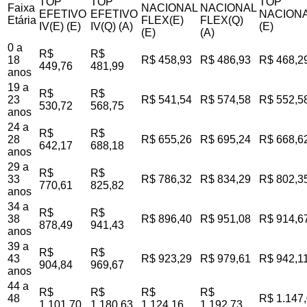
TOP
TOP
TOP
Faixa
NACIONAL
NACIONAL
EFETIVO
EFETIVO
NACIONA
Etária
FLEX(E)
FLEX(Q)
IV(E) (E)
IV(Q) (A)
(E)
(E)
(A)
0 a
R$
R$
18
R$ 458,93
R$ 486,93
R$ 468,2
449,76
481,99
anos
19 a
R$
R$
23
R$ 541,54
R$ 574,58
R$ 552,5
530,72
568,75
anos
24 a
R$
R$
28
R$ 655,26
R$ 695,24
R$ 668,6
642,17
688,18
anos
29 a
R$
R$
33
R$ 786,32
R$ 834,29
R$ 802,3
770,61
825,82
anos
34 a
R$
R$
38
R$ 896,40
R$ 951,08
R$ 914,6
878,49
941,43
anos
39 a
R$
R$
43
R$ 923,29
R$ 979,61
R$ 942,1
904,84
969,67
anos
44 a
R$
R$
R$
R$
48
R$ 1.147
1.101,70
1.180,63
1.124,16
1.192,73