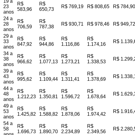
19 a
R$
R$
23
R$ 769,19
R$ 808,65
R$ 784,9
583,96
650,73
anos
24 a
R$
R$
28
R$ 930,71
R$ 978,46
R$ 949,7
706,59
787,38
anos
29 a
R$
R$
R$
R$
33
R$ 1.139,
847,92
944,86
1.116,86
1.174,16
anos
34 a
R$
R$
R$
R$
38
R$ 1.299,
966,62
1.077,13
1.273,21
1.338,53
anos
39 a
R$
R$
R$
R$
43
R$ 1.338,
995,62
1.109,44
1.311,41
1.378,69
anos
44 a
R$
R$
R$
R$
48
R$ 1.629,
1.212,23
1.350,81
1.596,72
1.678,64
anos
49 a
R$
R$
R$
R$
53
R$ 1.916,
1.425,82
1.588,82
1.878,06
1.974,42
anos
54 a
R$
R$
R$
R$
58
R$ 2.280,
1.696,73
1.890,70
2.234,89
2.349,56
anos