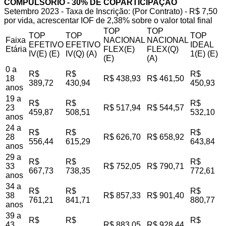
COMPULSÓRIO - 30% DE COPARTICIPAÇÃO
Setembro 2023 - Taxa de Inscrição: (Por Contrato) - R$ 7,50
por vida, acrescentar IOF de 2,38% sobre o valor total final
TOP
TOP
TOP
TOP
TOP
Faixa
NACIONAL
NACIONAL
EFETIVO
EFETIVO
IDEAL
Etária
FLEX(E)
FLEX(Q)
IV(E) (E)
IV(Q) (A)
1(E) (E)
(E)
(A)
0 a
R$
R$
R$
18
R$ 438,93
R$ 461,50
389,72
430,94
450,93
anos
19 a
R$
R$
R$
23
R$ 517,94
R$ 544,57
459,87
508,51
532,10
anos
24 a
R$
R$
R$
28
R$ 626,70
R$ 658,92
556,44
615,29
643,84
anos
29 a
R$
R$
R$
33
R$ 752,05
R$ 790,71
667,73
738,35
772,61
anos
34 a
R$
R$
R$
38
R$ 857,33
R$ 901,40
761,21
841,71
880,77
anos
39 a
R$
R$
R$
43
R$ 883,05
R$ 928,44