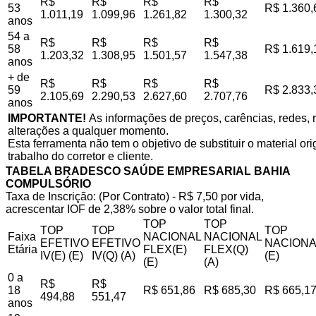
R$
R$
R$
R$
53
R$ 1.360,
1.011,19
1.099,96
1.261,82
1.300,32
anos
54 a
R$
R$
R$
R$
58
R$ 1.619,
1.203,32
1.308,95
1.501,57
1.547,38
anos
+ de
R$
R$
R$
R$
59
R$ 2.833,
2.105,69
2.290,53
2.627,60
2.707,76
anos
IMPORTANTE!
As informações de preços, carências, redes, r
alterações a qualquer momento.
Esta ferramenta não tem o objetivo de substituir o material o
trabalho do corretor e cliente.
TABELA BRADESCO SAÚDE EMPRESARIAL BAHIA
COMPULSÓRIO
Taxa de Inscrição: (Por Contrato) - R$ 7,50 por vida,
acrescentar IOF de 2,38% sobre o valor total final.
TOP
TOP
TOP
TOP
TOP
Faixa
NACIONAL
NACIONAL
EFETIVO
EFETIVO
NACIONA
Etária
FLEX(E)
FLEX(Q)
IV(E) (E)
IV(Q) (A)
(E)
(E)
(A)
0 a
R$
R$
18
R$ 651,86
R$ 685,30
R$ 665,1
494,88
551,47
anos