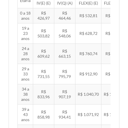
Etária
IV(E) (E)
IV(Q) (A)
FLEX(E) (E)
FLEX(Q) (A)
0 a 18
R$
R$
R$ 532,81
R$ 549,06
anos
426,97
464,46
19 a
R$
R$
23
R$ 628,72
R$ 647,89
503,82
548,06
anos
24 a
R$
R$
28
R$ 760,74
R$ 783,94
609,62
663,15
anos
29 a
R$
R$
33
R$ 912,90
R$ 940,74
731,55
795,79
anos
34 a
R$
R$
38
R$ 1.040,70
R$ 1.072,43
833,96
907,19
anos
39 a
R$
R$
43
R$ 1.071,92
R$ 1.104,60
858,98
934,41
anos