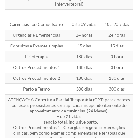
intervertebral)
Carências Top Compulsório
03 a 09 vidas
10 a 20 vidas
Urgências e Emergências
24 horas
24 horas
Consultas e Exames simples
15 dias
15 dias
Fisioterapia
180 dias
0 hora
Outros Procedimentos 1
180 dias
0 hora
Outros Procedimentos 2
180 dias
180 dias
Parto a Termo
300 dias
300 dias
ATENÇÃO: A Cobertura Parcial Temporária (CPT) para doenças
ou lesões preexistentes será aplicada independentemente do
aproveitamento de carências. (24 Meses).
+ de 21 vidas
- Isenção total, inclusive parto.
Outros Procedimentos 1 - Cirurgias em geral e internações
clinicas, bem como exames complementares e terapias que