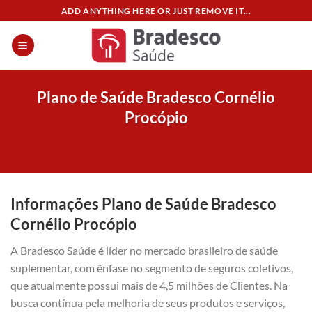
Skip
ADD ANYTHING HERE OR JUST REMOVE IT...
to
content
Plano de Saúde Bradesco Cornélio
Procópio
Informações Plano de Saúde Bradesco
Cornélio Procópio
A Bradesco Saúde é líder no mercado brasileiro de saúde
suplementar, com ênfase no segmento de seguros coletivos,
que atualmente possui mais de 4,5 milhões de Clientes. Na
busca contínua pela melhoria de seus produtos e serviços,