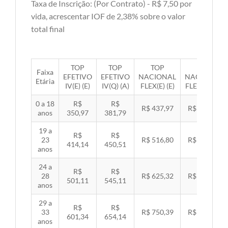
Taxa de Inscrição: (Por Contrato) - R$ 7,50 por
vida, acrescentar IOF de 2,38% sobre o valor
total final
TOP
TOP
TOP
TOP
Faixa
EFETIVO
EFETIVO
NACIONAL
NACIONAL
Etária
IV(E) (E)
IV(Q) (A)
FLEX(E) (E)
FLEX(Q) (A)
0 a 18
R$
R$
R$ 437,97
R$ 451,33
anos
350,97
381,79
19 a
R$
R$
23
R$ 516,80
R$ 532,57
414,14
450,51
anos
24 a
R$
R$
28
R$ 625,32
R$ 644,40
501,11
545,11
anos
29 a
R$
R$
33
R$ 750,39
R$ 773,29
601,34
654,14
anos