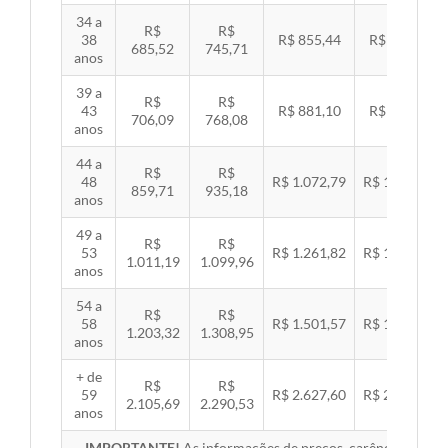
34 a
R$
R$
38
R$ 855,44
R$ 881,54
685,52
745,71
anos
39 a
R$
R$
43
R$ 881,10
R$ 907,99
706,09
768,08
anos
44 a
R$
R$
48
R$ 1.072,79
R$ 1.105,53
859,71
935,18
anos
49 a
R$
R$
53
R$ 1.261,82
R$ 1.300,32
1.011,19
1.099,96
anos
54 a
R$
R$
58
R$ 1.501,57
R$ 1.547,38
1.203,32
1.308,95
anos
+ de
R$
R$
59
R$ 2.627,60
R$ 2.707,76
2.105,69
2.290,53
anos
IMPORTANTE!
As informações de preços, carências, redes,