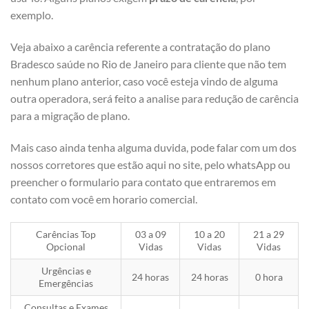
exemplo.
Veja abaixo a carência referente a contratação do plano
Bradesco saúde no Rio de Janeiro para cliente que não tem
nenhum plano anterior, caso você esteja vindo de alguma
outra operadora, será feito a analise para redução de carência
para a migração de plano.
Mais caso ainda tenha alguma duvida, pode falar com um dos
nossos corretores que estão aqui no site, pelo whatsApp ou
preencher o formulario para contato que entraremos em
contato com você em horario comercial.
Carências Top
03 a 09
10 a 20
21 a 29
Opcional
Vidas
Vidas
Vidas
Urgências e
24 horas
24 horas
0 hora
Emergências
Consultas e Exames