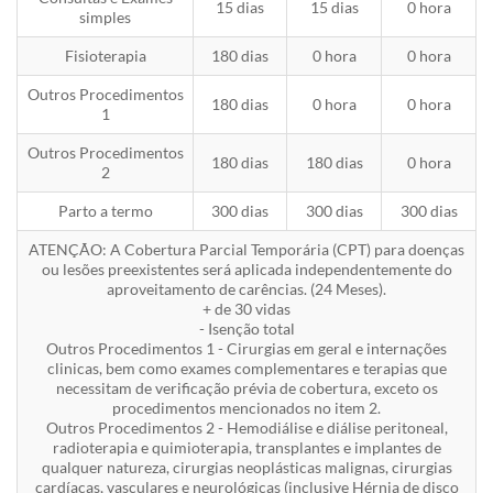
15 dias
15 dias
0 hora
simples
Fisioterapia
180 dias
0 hora
0 hora
Outros Procedimentos
180 dias
0 hora
0 hora
1
Outros Procedimentos
180 dias
180 dias
0 hora
2
Parto a termo
300 dias
300 dias
300 dias
ATENÇÃO: A Cobertura Parcial Temporária (CPT) para doenças
ou lesões preexistentes será aplicada independentemente do
aproveitamento de carências. (24 Meses).
+ de 30 vidas
- Isenção total
Outros Procedimentos 1 - Cirurgias em geral e internações
clinicas, bem como exames complementares e terapias que
necessitam de verificação prévia de cobertura, exceto os
procedimentos mencionados no item 2.
Outros Procedimentos 2 - Hemodiálise e diálise peritoneal,
radioterapia e quimioterapia, transplantes e implantes de
qualquer natureza, cirurgias neoplásticas malignas, cirurgias
cardíacas, vasculares e neurológicas (inclusive Hérnia de disco