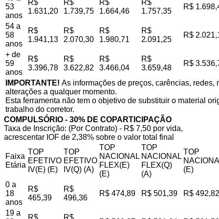
R$
R$
R$
R$
53
R$ 1.698,
1.631,20
1.739,75
1.664,46
1.757,35
anos
54 a
R$
R$
R$
R$
58
R$ 2.021,
1.941,13
2.070,30
1.980,71
2.091,25
anos
+ de
R$
R$
R$
R$
59
R$ 3.536,
3.396,78
3.622,82
3.466,04
3.659,48
anos
IMPORTANTE!
As informações de preços, carências, redes, r
alterações a qualquer momento.
Esta ferramenta não tem o objetivo de substituir o material o
trabalho do corretor.
COMPULSÓRIO - 30% DE COPARTICIPAÇÃO
Taxa de Inscrição: (Por Contrato) - R$ 7,50 por vida,
acrescentar IOF de 2,38% sobre o valor total final
TOP
TOP
TOP
TOP
TOP
Faixa
NACIONAL
NACIONAL
EFETIVO
EFETIVO
NACIONA
Etária
FLEX(E)
FLEX(Q)
IV(E) (E)
IV(Q) (A)
(E)
(E)
(A)
0 a
R$
R$
18
R$ 474,89
R$ 501,39
R$ 492,8
465,39
496,36
anos
19 a
R$
R$