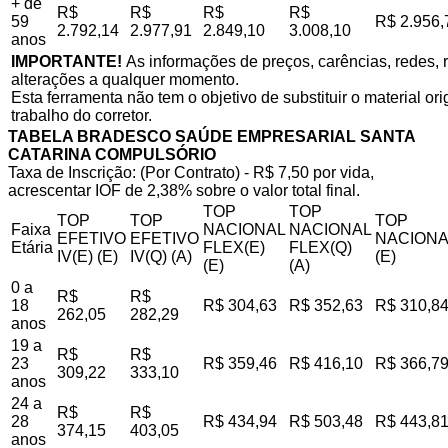
+ de
R$
R$
R$
R$
59
R$ 2.956,
2.792,14
2.977,91
2.849,10
3.008,10
anos
IMPORTANTE!
As informações de preços, carências, redes, r
alterações a qualquer momento.
Esta ferramenta não tem o objetivo de substituir o material o
trabalho do corretor.
TABELA BRADESCO SAÚDE EMPRESARIAL SANTA
CATARINA COMPULSÓRIO
Taxa de Inscrição: (Por Contrato) - R$ 7,50 por vida,
acrescentar IOF de 2,38% sobre o valor total final.
TOP
TOP
TOP
TOP
TOP
Faixa
NACIONAL
NACIONAL
EFETIVO
EFETIVO
NACIONA
Etária
FLEX(E)
FLEX(Q)
IV(E) (E)
IV(Q) (A)
(E)
(E)
(A)
0 a
R$
R$
18
R$ 304,63
R$ 352,63
R$ 310,8
262,05
282,29
anos
19 a
R$
R$
23
R$ 359,46
R$ 416,10
R$ 366,7
309,22
333,10
anos
24 a
R$
R$
28
R$ 434,94
R$ 503,48
R$ 443,8
374,15
403,05
anos