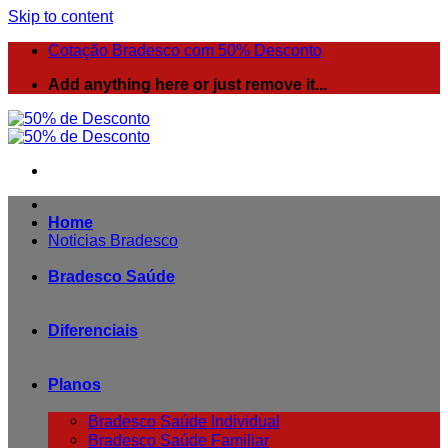
Skip to content
Cotação Bradesco com 50% Desconto
Add anything here or just remove it...
Home
Noticias Bradesco
Bradesco Saúde
Diferenciais
Planos
Bradesco Saúde Individual
Bradesco Saúde Familiar