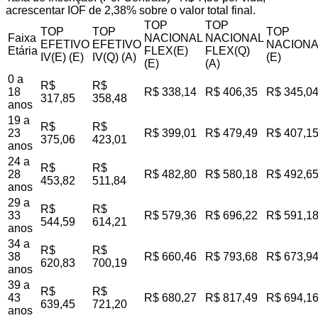
acrescentar IOF de 2,38% sobre o valor total final.
TOP
TOP
TOP
TOP
TOP
Faixa
NACIONAL
NACIONAL
EFETIVO
EFETIVO
NACIONA
Etária
FLEX(E)
FLEX(Q)
IV(E) (E)
IV(Q) (A)
(E)
(E)
(A)
0 a
R$
R$
18
R$ 338,14
R$ 406,35
R$ 345,0
317,85
358,48
anos
19 a
R$
R$
23
R$ 399,01
R$ 479,49
R$ 407,1
375,06
423,01
anos
24 a
R$
R$
28
R$ 482,80
R$ 580,18
R$ 492,6
453,82
511,84
anos
29 a
R$
R$
33
R$ 579,36
R$ 696,22
R$ 591,1
544,59
614,21
anos
34 a
R$
R$
38
R$ 660,46
R$ 793,68
R$ 673,9
620,83
700,19
anos
39 a
R$
R$
43
R$ 680,27
R$ 817,49
R$ 694,1
639,45
721,20
anos