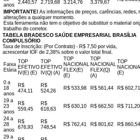
2.440,57
2.719,68
3.214,76
3.379,67
anos
IMPORTANTE!
As informações de preços, carências, redes, r
alterações a qualquer momento.
Esta ferramenta não tem o objetivo de substituir o material o
trabalho do corretor.
TABELA BRADESCO SAÚDE EMPRESARIAL BRASÍLIA
COMPULSÓRIO
Taxa de Inscrição: (Por Contrato) - R$ 7,50 por vida,
acrescentar IOF de 2,38% sobre o valor total final.
TOP
TOP
TOP
TOP
TOP
Faixa
NACIONAL
NACIONAL
EFETIVO
EFETIVO
NACIONA
Etária
FLEX(E)
FLEX(Q)
IV(E) (E)
IV(Q) (A)
(E)
(E)
(A)
0 a
R$
R$
18
R$ 533,98
R$ 561,44
R$ 602,7
474,11
524,26
anos
19 a
R$
R$
23
R$ 630,10
R$ 662,50
R$ 711,20
559,45
618,63
anos
24 a
R$
R$
28
R$ 762,41
R$ 801,62
R$ 860,5
676,93
748,54
anos
29 a
R$
R$