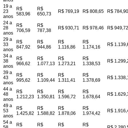
19 a
R$
R$
23
R$ 769,19
R$ 808,65
R$ 784,9
583,96
650,73
anos
24 a
R$
R$
28
R$ 930,71
R$ 978,46
R$ 949,7
706,59
787,38
anos
29 a
R$
R$
R$
R$
33
R$ 1.139,
847,92
944,86
1.116,86
1.174,16
anos
34 a
R$
R$
R$
R$
38
R$ 1.299,
966,62
1.077,13
1.273,21
1.338,53
anos
39 a
R$
R$
R$
R$
43
R$ 1.338,
995,62
1.109,44
1.311,41
1.378,69
anos
44 a
R$
R$
R$
R$
48
R$ 1.629,
1.212,23
1.350,81
1.596,72
1.678,64
anos
49 a
R$
R$
R$
R$
53
R$ 1.916,
1.425,82
1.588,82
1.878,06
1.974,42
anos
54 a
R$
R$
R$
R$
58
R$ 2.280,