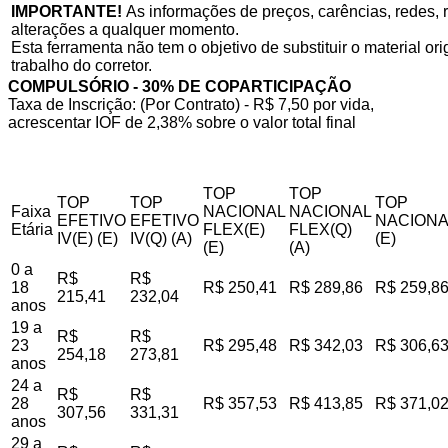
IMPORTANTE!
As informações de preços, carências, redes, r
alterações a qualquer momento.
Esta ferramenta não tem o objetivo de substituir o material o
trabalho do corretor.
COMPULSÓRIO - 30% DE COPARTICIPAÇÃO
Taxa de Inscrição: (Por Contrato) - R$ 7,50 por vida,
acrescentar IOF de 2,38% sobre o valor total final
TOP
TOP
TOP
TOP
TOP
Faixa
NACIONAL
NACIONAL
EFETIVO
EFETIVO
NACIONA
Etária
FLEX(E)
FLEX(Q)
IV(E) (E)
IV(Q) (A)
(E)
(E)
(A)
0 a
R$
R$
18
R$ 250,41
R$ 289,86
R$ 259,8
215,41
232,04
anos
19 a
R$
R$
23
R$ 295,48
R$ 342,03
R$ 306,6
254,18
273,81
anos
24 a
R$
R$
28
R$ 357,53
R$ 413,85
R$ 371,0
307,56
331,31
anos
29 a