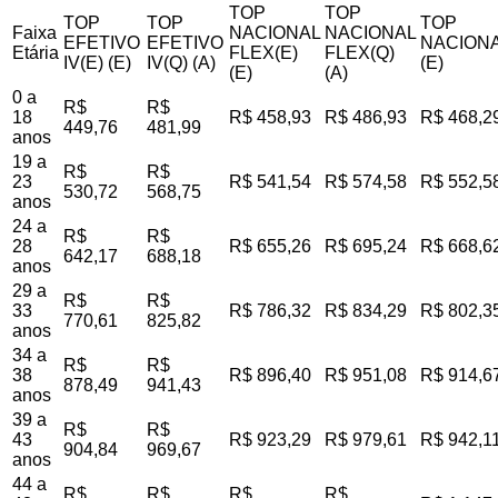
TOP
TOP
TOP
TOP
TOP
Faixa
NACIONAL
NACIONAL
EFETIVO
EFETIVO
NACIONA
Etária
FLEX(E)
FLEX(Q)
IV(E) (E)
IV(Q) (A)
(E)
(E)
(A)
0 a
R$
R$
18
R$ 458,93
R$ 486,93
R$ 468,2
449,76
481,99
anos
19 a
R$
R$
23
R$ 541,54
R$ 574,58
R$ 552,5
530,72
568,75
anos
24 a
R$
R$
28
R$ 655,26
R$ 695,24
R$ 668,6
642,17
688,18
anos
29 a
R$
R$
33
R$ 786,32
R$ 834,29
R$ 802,3
770,61
825,82
anos
34 a
R$
R$
38
R$ 896,40
R$ 951,08
R$ 914,6
878,49
941,43
anos
39 a
R$
R$
43
R$ 923,29
R$ 979,61
R$ 942,1
904,84
969,67
anos
44 a
R$
R$
R$
R$