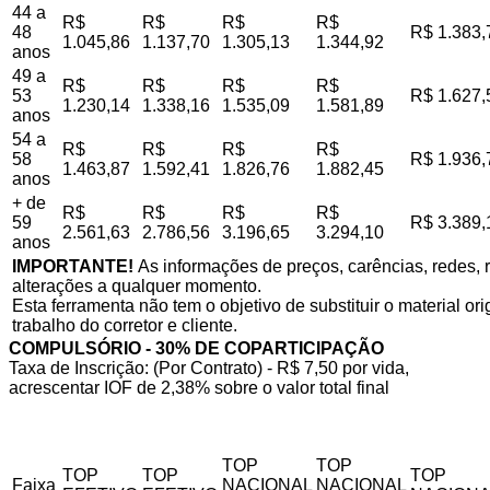
44 a
R$
R$
R$
R$
48
R$ 1.383,
1.045,86
1.137,70
1.305,13
1.344,92
anos
49 a
R$
R$
R$
R$
53
R$ 1.627,
1.230,14
1.338,16
1.535,09
1.581,89
anos
54 a
R$
R$
R$
R$
58
R$ 1.936,
1.463,87
1.592,41
1.826,76
1.882,45
anos
+ de
R$
R$
R$
R$
59
R$ 3.389,
2.561,63
2.786,56
3.196,65
3.294,10
anos
IMPORTANTE!
As informações de preços, carências, redes, r
alterações a qualquer momento.
Esta ferramenta não tem o objetivo de substituir o material o
trabalho do corretor e cliente.
COMPULSÓRIO - 30% DE COPARTICIPAÇÃO
Taxa de Inscrição: (Por Contrato) - R$ 7,50 por vida,
acrescentar IOF de 2,38% sobre o valor total final
TOP
TOP
TOP
TOP
TOP
Faixa
NACIONAL
NACIONAL