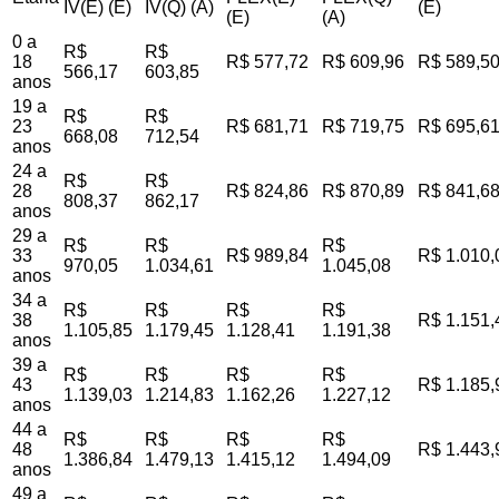
IV(E) (E)
IV(Q) (A)
(E)
(E)
(A)
0 a
R$
R$
18
R$ 577,72
R$ 609,96
R$ 589,5
566,17
603,85
anos
19 a
R$
R$
23
R$ 681,71
R$ 719,75
R$ 695,6
668,08
712,54
anos
24 a
R$
R$
28
R$ 824,86
R$ 870,89
R$ 841,6
808,37
862,17
anos
29 a
R$
R$
R$
33
R$ 989,84
R$ 1.010,
970,05
1.034,61
1.045,08
anos
34 a
R$
R$
R$
R$
38
R$ 1.151,
1.105,85
1.179,45
1.128,41
1.191,38
anos
39 a
R$
R$
R$
R$
43
R$ 1.185,
1.139,03
1.214,83
1.162,26
1.227,12
anos
44 a
R$
R$
R$
R$
48
R$ 1.443,
1.386,84
1.479,13
1.415,12
1.494,09
anos
49 a