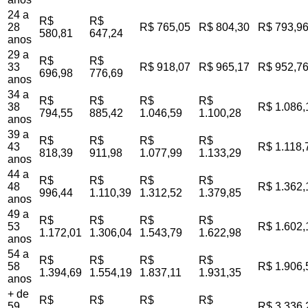
24 a
R$
R$
28
R$ 765,05
R$ 804,30
R$ 793,9
580,81
647,24
anos
29 a
R$
R$
33
R$ 918,07
R$ 965,17
R$ 952,7
696,98
776,69
anos
34 a
R$
R$
R$
R$
38
R$ 1.086,
794,55
885,42
1.046,59
1.100,28
anos
39 a
R$
R$
R$
R$
43
R$ 1.118,
818,39
911,98
1.077,99
1.133,29
anos
44 a
R$
R$
R$
R$
48
R$ 1.362,
996,44
1.110,39
1.312,52
1.379,85
anos
49 a
R$
R$
R$
R$
53
R$ 1.602,
1.172,01
1.306,04
1.543,79
1.622,98
anos
54 a
R$
R$
R$
R$
58
R$ 1.906,
1.394,69
1.554,19
1.837,11
1.931,35
anos
+ de
R$
R$
R$
R$
59
R$ 3.336,