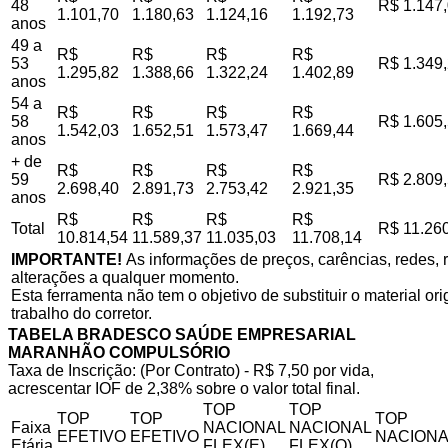
48
R$ 1.147
1.101,70
1.180,63
1.124,16
1.192,73
anos
49 a
R$
R$
R$
R$
53
R$ 1.349
1.295,82
1.388,66
1.322,24
1.402,89
anos
54 a
R$
R$
R$
R$
58
R$ 1.605
1.542,03
1.652,51
1.573,47
1.669,44
anos
+ de
R$
R$
R$
R$
59
R$ 2.809
2.698,40
2.891,73
2.753,42
2.921,35
anos
R$
R$
R$
R$
Total
R$ 11.26
10.814,54
11.589,37
11.035,03
11.708,14
IMPORTANTE!
As informações de preços, carências, redes, r
alterações a qualquer momento.
Esta ferramenta não tem o objetivo de substituir o material o
trabalho do corretor.
TABELA BRADESCO SAÚDE EMPRESARIAL
MARANHÃO COMPULSÓRIO
Taxa de Inscrição: (Por Contrato) - R$ 7,50 por vida,
acrescentar IOF de 2,38% sobre o valor total final.
TOP
TOP
TOP
TOP
TOP
Faixa
NACIONAL
NACIONAL
EFETIVO
EFETIVO
NACIONA
Etária
FLEX(E)
FLEX(Q)