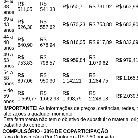
34 a
R$
R$
38
R$ 650,71
R$ 731,92
R$ 663,9
511,05
541,38
anos
39 a
R$
R$
43
R$ 670,23
R$ 753,88
R$ 683,9
526,38
557,62
anos
44 a
R$
R$
48
R$ 816,05
R$ 917,89
R$ 832,6
640,90
678,94
anos
49 a
R$
R$
R$
53
R$ 959,84
R$ 979,4
753,83
798,57
1.079,62
anos
54 a
R$
R$
R$
R$
58
R$ 1.165,
897,06
950,30
1.142,21
1.284,75
anos
+ de
R$
R$
R$
R$
59
R$ 2.039,
1.569,77
1.662,93
1.998,75
2.248,18
anos
IMPORTANTE!
As informações de preços, carências, redes, r
alterações a qualquer momento.
Esta ferramenta não tem o objetivo de substituir o material o
trabalho do corretor.
COMPULSÓRIO - 30% DE COPARTICIPAÇÃO
Taxa de Inscrição: (Por Contrato) - R$ 7,50 por vida,