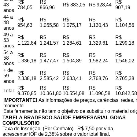
R$
R$
R$
43
R$ 883,05
R$ 928,44
784,05
866,96
907,19
anos
44 a
R$
R$
R$
R$
R$
48
954,63
1.055,58
1.075,17
1.130,43
1.104,56
anos
49 a
R$
R$
R$
R$
R$
53
1.122,84
1.241,57
1.264,61
1.329,61
1.299,18
anos
54 a
R$
R$
R$
R$
R$
58
1.336,18
1.477,47
1.504,89
1.582,24
1.546,02
anos
+ de
R$
R$
R$
R$
R$
59
2.338,18
2.585,42
2.633,41
2.768,76
2.705,38
anos
R$
R$
R$
R$
R$
Total
9.370,85
10.361,80
10.554,08
11.096,58
10.842,58
IMPORTANTE!
As informações de preços, carências, redes, r
momento.
Esta ferramenta não tem o objetivo de substituir o material or
TABELA BRADESCO SAÚDE EMPRESARIAL GOIAS
COMPULSÓRIO
Taxa de Inscrição: (Por Contrato) - R$ 7,50 por vida,
acrescentar IOF de 2,38% sobre o valor total final.