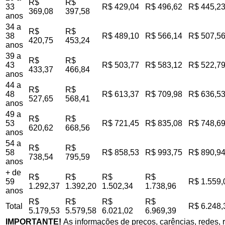
R$
R$
33
R$ 429,04
R$ 496,62
R$ 445,2
369,08
397,58
anos
34 a
R$
R$
38
R$ 489,10
R$ 566,14
R$ 507,5
420,75
453,24
anos
39 a
R$
R$
43
R$ 503,77
R$ 583,12
R$ 522,7
433,37
466,84
anos
44 a
R$
R$
48
R$ 613,37
R$ 709,98
R$ 636,5
527,65
568,41
anos
49 a
R$
R$
53
R$ 721,45
R$ 835,08
R$ 748,6
620,62
668,56
anos
54 a
R$
R$
58
R$ 858,53
R$ 993,75
R$ 890,9
738,54
795,59
anos
+ de
R$
R$
R$
R$
59
R$ 1.559,
1.292,37
1.392,20
1.502,34
1.738,96
anos
R$
R$
R$
R$
Total
R$ 6.248,
5.179,53
5.579,58
6.021,02
6.969,39
IMPORTANTE!
As informações de preços, carências, redes, r