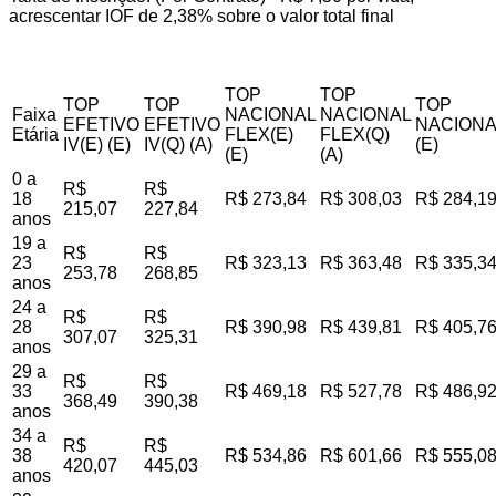
acrescentar IOF de 2,38% sobre o valor total final
TOP
TOP
TOP
TOP
TOP
Faixa
NACIONAL
NACIONAL
EFETIVO
EFETIVO
NACIONA
Etária
FLEX(E)
FLEX(Q)
IV(E) (E)
IV(Q) (A)
(E)
(E)
(A)
0 a
R$
R$
18
R$ 273,84
R$ 308,03
R$ 284,1
215,07
227,84
anos
19 a
R$
R$
23
R$ 323,13
R$ 363,48
R$ 335,3
253,78
268,85
anos
24 a
R$
R$
28
R$ 390,98
R$ 439,81
R$ 405,7
307,07
325,31
anos
29 a
R$
R$
33
R$ 469,18
R$ 527,78
R$ 486,9
368,49
390,38
anos
34 a
R$
R$
38
R$ 534,86
R$ 601,66
R$ 555,0
420,07
445,03
anos