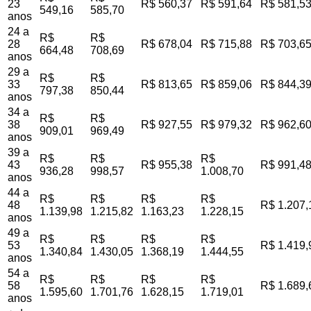
23
R$ 560,37
R$ 591,64
R$ 581,5
549,16
585,70
anos
24 a
R$
R$
28
R$ 678,04
R$ 715,88
R$ 703,6
664,48
708,69
anos
29 a
R$
R$
33
R$ 813,65
R$ 859,06
R$ 844,3
797,38
850,44
anos
34 a
R$
R$
38
R$ 927,55
R$ 979,32
R$ 962,6
909,01
969,49
anos
39 a
R$
R$
R$
43
R$ 955,38
R$ 991,4
936,28
998,57
1.008,70
anos
44 a
R$
R$
R$
R$
48
R$ 1.207,
1.139,98
1.215,82
1.163,23
1.228,15
anos
49 a
R$
R$
R$
R$
53
R$ 1.419,
1.340,84
1.430,05
1.368,19
1.444,55
anos
54 a
R$
R$
R$
R$
58
R$ 1.689,
1.595,60
1.701,76
1.628,15
1.719,01
anos