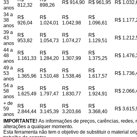
33
R$ 914,90
R$ 961,95
R$ 1.032,
812,32
898,26
anos
34 a
R$
R$
R$
R$
38
R$ 1.177,
926,04
1.024,01
1.042,98
1.096,61
anos
39 a
R$
R$
R$
R$
43
R$ 1.212,
953,82
1.054,73
1.074,27
1.129,51
anos
44 a
R$
R$
R$
R$
48
R$ 1.476,
1.161,33
1.284,20
1.307,99
1.375,25
anos
49 a
R$
R$
R$
R$
53
R$ 1.736,
1.365,96
1.510,48
1.538,46
1.617,57
anos
54 a
R$
R$
R$
R$
58
R$ 2.066,
1.625,49
1.797,47
1.830,77
1.924,91
anos
+ de
R$
R$
R$
R$
59
R$ 3.615,
2.844,44
3.145,39
3.203,66
3.368,40
anos
IMPORTANTE!
As informações de preços, carências, redes, r
alterações a qualquer momento.
Esta ferramenta não tem o objetivo de substituir o material o