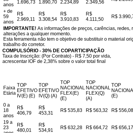
1.696,73
1.890,70
2.234,89
2.349,56
anos
+ de
R$
R$
R$
R$
59
R$ 3.990,
2.969,11
3.308,54
3.910,83
4.111,50
anos
IMPORTANTE!
As informações de preços, carências, redes, r
alterações a qualquer momento.
Esta ferramenta não tem o objetivo de substituir o material o
trabalho do corretor.
COMPULSÓRIO - 30% DE COPARTICIPAÇÃO
Taxa de Inscrição: (Por Contrato) - R$ 7,50 por vida,
acrescentar IOF de 2,38% sobre o valor total final
TOP
TOP
TOP
TOP
TOP
Faixa
NACIONAL
NACIONAL
EFETIVO
EFETIVO
NACIONA
Etária
FLEX(E)
FLEX(Q)
IV(E) (E)
IV(Q) (A)
(E)
(E)
(A)
0 a
R$
R$
18
R$ 535,83
R$ 563,32
R$ 556,0
406,79
453,31
anos
19 a
R$
R$
23
R$ 632,28
R$ 664,72
R$ 656,1
480,01
534,91
anos