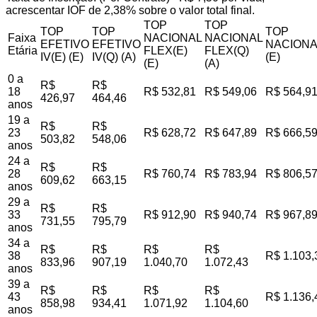
acrescentar IOF de 2,38% sobre o valor total final.
TOP
TOP
TOP
TOP
TOP
Faixa
NACIONAL
NACIONAL
EFETIVO
EFETIVO
NACIONA
Etária
FLEX(E)
FLEX(Q)
IV(E) (E)
IV(Q) (A)
(E)
(E)
(A)
0 a
R$
R$
18
R$ 532,81
R$ 549,06
R$ 564,9
426,97
464,46
anos
19 a
R$
R$
23
R$ 628,72
R$ 647,89
R$ 666,5
503,82
548,06
anos
24 a
R$
R$
28
R$ 760,74
R$ 783,94
R$ 806,5
609,62
663,15
anos
29 a
R$
R$
33
R$ 912,90
R$ 940,74
R$ 967,8
731,55
795,79
anos
34 a
R$
R$
R$
R$
38
R$ 1.103,
833,96
907,19
1.040,70
1.072,43
anos
39 a
R$
R$
R$
R$
43
R$ 1.136,
858,98
934,41
1.071,92
1.104,60
anos