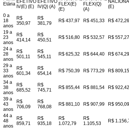
EFETIVO
EFETIVO
NACIONA
Etária
FLEX(E)
FLEX(Q)
IV(E) (E)
IV(Q) (A)
(E)
(E)
(A)
0 a
R$
R$
18
R$ 437,97
R$ 451,33
R$ 472,2
350,97
381,79
anos
19 a
R$
R$
23
R$ 516,80
R$ 532,57
R$ 557,2
414,14
450,51
anos
24 a
R$
R$
28
R$ 625,32
R$ 644,40
R$ 674,2
501,11
545,11
anos
29 a
R$
R$
33
R$ 750,39
R$ 773,29
R$ 809,1
601,34
654,14
anos
34 a
R$
R$
38
R$ 855,44
R$ 881,54
R$ 922,4
685,52
745,71
anos
39 a
R$
R$
43
R$ 881,10
R$ 907,99
R$ 950,0
706,09
768,08
anos
44 a
R$
R$
R$
R$
48
R$ 1.156,
859,71
935,18
1.072,79
1.105,53
anos