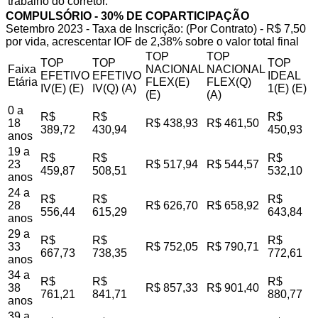
trabalho do corretor.
COMPULSÓRIO - 30% DE COPARTICIPAÇÃO
Setembro 2023 - Taxa de Inscrição: (Por Contrato) - R$ 7,50
por vida, acrescentar IOF de 2,38% sobre o valor total final
TOP
TOP
TOP
TOP
TOP
Faixa
NACIONAL
NACIONAL
EFETIVO
EFETIVO
IDEAL
Etária
FLEX(E)
FLEX(Q)
IV(E) (E)
IV(Q) (A)
1(E) (E)
(E)
(A)
0 a
R$
R$
R$
18
R$ 438,93
R$ 461,50
389,72
430,94
450,93
anos
19 a
R$
R$
R$
23
R$ 517,94
R$ 544,57
459,87
508,51
532,10
anos
24 a
R$
R$
R$
28
R$ 626,70
R$ 658,92
556,44
615,29
643,84
anos
29 a
R$
R$
R$
33
R$ 752,05
R$ 790,71
667,73
738,35
772,61
anos
34 a
R$
R$
R$
38
R$ 857,33
R$ 901,40
761,21
841,71
880,77
anos
39 a