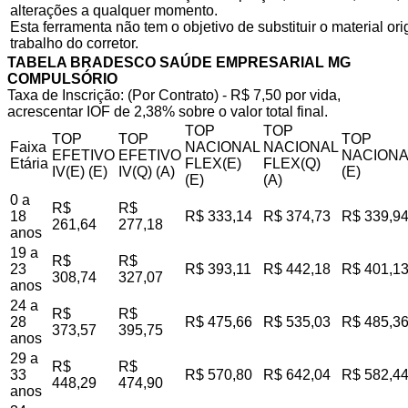
alterações a qualquer momento.
Esta ferramenta não tem o objetivo de substituir o material o
trabalho do corretor.
TABELA BRADESCO SAÚDE EMPRESARIAL MG
COMPULSÓRIO
Taxa de Inscrição: (Por Contrato) - R$ 7,50 por vida,
acrescentar IOF de 2,38% sobre o valor total final.
TOP
TOP
TOP
TOP
TOP
Faixa
NACIONAL
NACIONAL
EFETIVO
EFETIVO
NACIONA
Etária
FLEX(E)
FLEX(Q)
IV(E) (E)
IV(Q) (A)
(E)
(E)
(A)
0 a
R$
R$
18
R$ 333,14
R$ 374,73
R$ 339,9
261,64
277,18
anos
19 a
R$
R$
23
R$ 393,11
R$ 442,18
R$ 401,1
308,74
327,07
anos
24 a
R$
R$
28
R$ 475,66
R$ 535,03
R$ 485,3
373,57
395,75
anos
29 a
R$
R$
33
R$ 570,80
R$ 642,04
R$ 582,4
448,29
474,90
anos