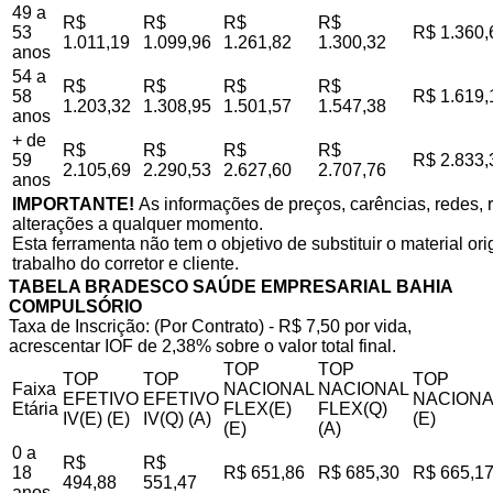
49 a
R$
R$
R$
R$
53
R$ 1.360,
1.011,19
1.099,96
1.261,82
1.300,32
anos
54 a
R$
R$
R$
R$
58
R$ 1.619,
1.203,32
1.308,95
1.501,57
1.547,38
anos
+ de
R$
R$
R$
R$
59
R$ 2.833,
2.105,69
2.290,53
2.627,60
2.707,76
anos
IMPORTANTE!
As informações de preços, carências, redes, r
alterações a qualquer momento.
Esta ferramenta não tem o objetivo de substituir o material o
trabalho do corretor e cliente.
TABELA BRADESCO SAÚDE EMPRESARIAL BAHIA
COMPULSÓRIO
Taxa de Inscrição: (Por Contrato) - R$ 7,50 por vida,
acrescentar IOF de 2,38% sobre o valor total final.
TOP
TOP
TOP
TOP
TOP
Faixa
NACIONAL
NACIONAL
EFETIVO
EFETIVO
NACIONA
Etária
FLEX(E)
FLEX(Q)
IV(E) (E)
IV(Q) (A)
(E)
(E)
(A)
0 a
R$
R$
18
R$ 651,86
R$ 685,30
R$ 665,1
494,88
551,47
anos