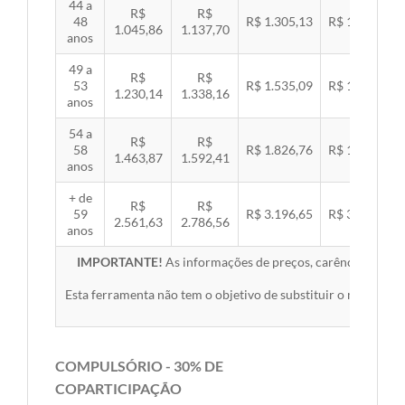
44 a
R$
R$
48
R$ 1.305,13
R$ 1.344,92
1.045,86
1.137,70
anos
49 a
R$
R$
53
R$ 1.535,09
R$ 1.581,89
1.230,14
1.338,16
anos
54 a
R$
R$
58
R$ 1.826,76
R$ 1.882,45
1.463,87
1.592,41
anos
+ de
R$
R$
59
R$ 3.196,65
R$ 3.294,10
2.561,63
2.786,56
anos
IMPORTANTE!
As informações de preços, carências, redes,
Esta ferramenta não tem o objetivo de substituir o material 
COMPULSÓRIO - 30% DE
COPARTICIPAÇÃO