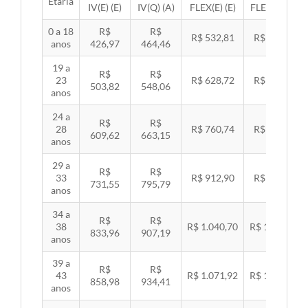
Etária
IV(E) (E)
IV(Q) (A)
FLEX(E) (E)
FLEX(Q) (A)
0 a 18
R$
R$
R$ 532,81
R$ 549,06
anos
426,97
464,46
19 a
R$
R$
23
R$ 628,72
R$ 647,89
503,82
548,06
anos
24 a
R$
R$
28
R$ 760,74
R$ 783,94
609,62
663,15
anos
29 a
R$
R$
33
R$ 912,90
R$ 940,74
731,55
795,79
anos
34 a
R$
R$
38
R$ 1.040,70
R$ 1.072,43
833,96
907,19
anos
39 a
R$
R$
43
R$ 1.071,92
R$ 1.104,60
858,98
934,41
anos