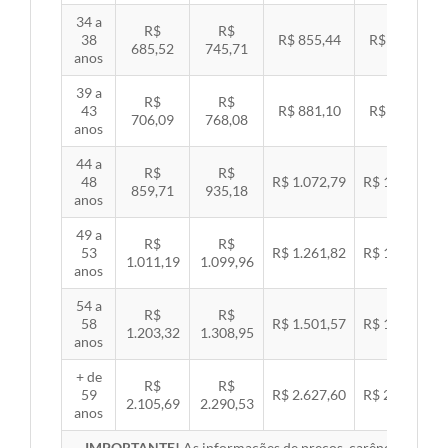
34 a
R$
R$
38
R$ 855,44
R$ 881,54
685,52
745,71
anos
39 a
R$
R$
43
R$ 881,10
R$ 907,99
706,09
768,08
anos
44 a
R$
R$
48
R$ 1.072,79
R$ 1.105,53
859,71
935,18
anos
49 a
R$
R$
53
R$ 1.261,82
R$ 1.300,32
1.011,19
1.099,96
anos
54 a
R$
R$
58
R$ 1.501,57
R$ 1.547,38
1.203,32
1.308,95
anos
+ de
R$
R$
59
R$ 2.627,60
R$ 2.707,76
2.105,69
2.290,53
anos
IMPORTANTE!
As informações de preços, carências, redes,