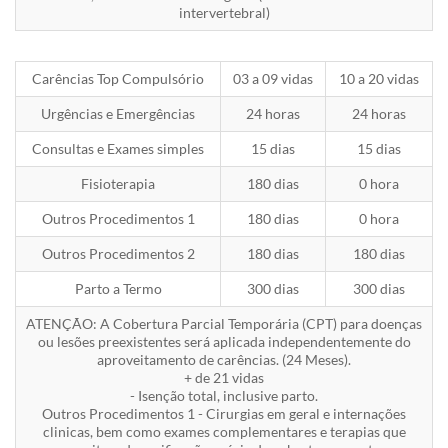
intervertebral)
Carências Top Compulsório
03 a 09 vidas
10 a 20 vidas
Urgências e Emergências
24 horas
24 horas
Consultas e Exames simples
15 dias
15 dias
Fisioterapia
180 dias
0 hora
Outros Procedimentos 1
180 dias
0 hora
Outros Procedimentos 2
180 dias
180 dias
Parto a Termo
300 dias
300 dias
ATENÇÃO: A Cobertura Parcial Temporária (CPT) para doenças
ou lesões preexistentes será aplicada independentemente do
aproveitamento de carências. (24 Meses).
+ de 21 vidas
- Isenção total, inclusive parto.
Outros Procedimentos 1 - Cirurgias em geral e internações
clinicas, bem como exames complementares e terapias que