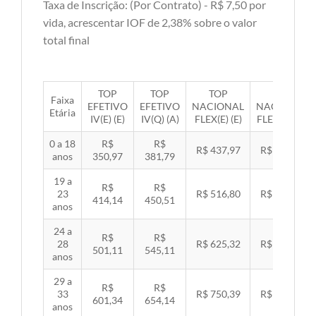
Taxa de Inscrição: (Por Contrato) - R$ 7,50 por
vida, acrescentar IOF de 2,38% sobre o valor
total final
TOP
TOP
TOP
TOP
Faixa
EFETIVO
EFETIVO
NACIONAL
NACIONAL
Etária
IV(E) (E)
IV(Q) (A)
FLEX(E) (E)
FLEX(Q) (A)
0 a 18
R$
R$
R$ 437,97
R$ 451,33
anos
350,97
381,79
19 a
R$
R$
23
R$ 516,80
R$ 532,57
414,14
450,51
anos
24 a
R$
R$
28
R$ 625,32
R$ 644,40
501,11
545,11
anos
29 a
R$
R$
33
R$ 750,39
R$ 773,29
601,34
654,14
anos