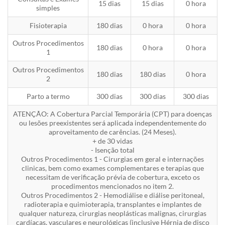
15 dias
15 dias
0 hora
simples
Fisioterapia
180 dias
0 hora
0 hora
Outros Procedimentos
180 dias
0 hora
0 hora
1
Outros Procedimentos
180 dias
180 dias
0 hora
2
Parto a termo
300 dias
300 dias
300 dias
ATENÇÃO: A Cobertura Parcial Temporária (CPT) para doenças
ou lesões preexistentes será aplicada independentemente do
aproveitamento de carências. (24 Meses).
+ de 30 vidas
- Isenção total
Outros Procedimentos 1 - Cirurgias em geral e internações
clinicas, bem como exames complementares e terapias que
necessitam de verificação prévia de cobertura, exceto os
procedimentos mencionados no item 2.
Outros Procedimentos 2 - Hemodiálise e diálise peritoneal,
radioterapia e quimioterapia, transplantes e implantes de
qualquer natureza, cirurgias neoplásticas malignas, cirurgias
cardíacas, vasculares e neurológicas (inclusive Hérnia de disco