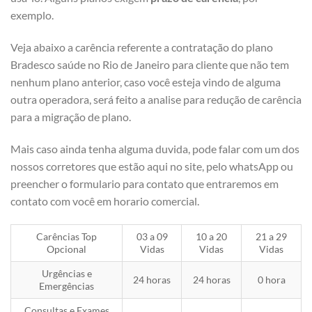
exemplo.
Veja abaixo a carência referente a contratação do plano
Bradesco saúde no Rio de Janeiro para cliente que não tem
nenhum plano anterior, caso você esteja vindo de alguma
outra operadora, será feito a analise para redução de carência
para a migração de plano.
Mais caso ainda tenha alguma duvida, pode falar com um dos
nossos corretores que estão aqui no site, pelo whatsApp ou
preencher o formulario para contato que entraremos em
contato com você em horario comercial.
Carências Top
03 a 09
10 a 20
21 a 29
Opcional
Vidas
Vidas
Vidas
Urgências e
24 horas
24 horas
0 hora
Emergências
Consultas e Exames