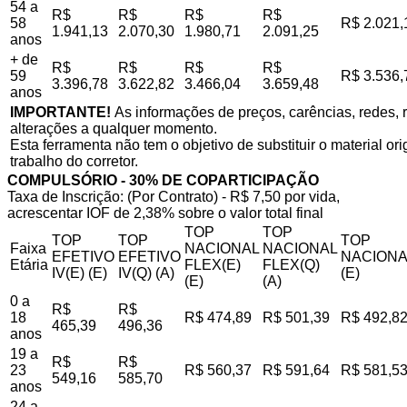
54 a
R$
R$
R$
R$
58
R$ 2.021,
1.941,13
2.070,30
1.980,71
2.091,25
anos
+ de
R$
R$
R$
R$
59
R$ 3.536,
3.396,78
3.622,82
3.466,04
3.659,48
anos
IMPORTANTE!
As informações de preços, carências, redes, r
alterações a qualquer momento.
Esta ferramenta não tem o objetivo de substituir o material o
trabalho do corretor.
COMPULSÓRIO - 30% DE COPARTICIPAÇÃO
Taxa de Inscrição: (Por Contrato) - R$ 7,50 por vida,
acrescentar IOF de 2,38% sobre o valor total final
TOP
TOP
TOP
TOP
TOP
Faixa
NACIONAL
NACIONAL
EFETIVO
EFETIVO
NACIONA
Etária
FLEX(E)
FLEX(Q)
IV(E) (E)
IV(Q) (A)
(E)
(E)
(A)
0 a
R$
R$
18
R$ 474,89
R$ 501,39
R$ 492,8
465,39
496,36
anos
19 a
R$
R$
23
R$ 560,37
R$ 591,64
R$ 581,5
549,16
585,70
anos
24 a