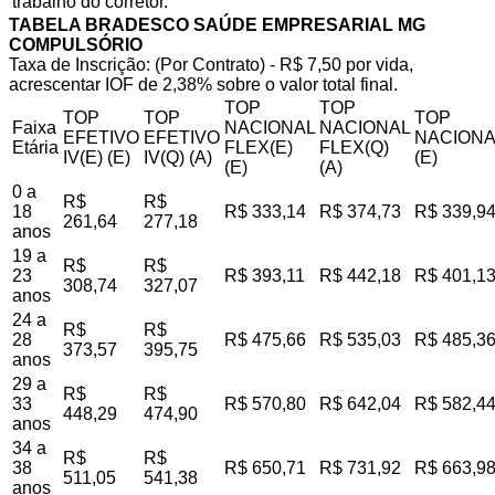
trabalho do corretor.
TABELA BRADESCO SAÚDE EMPRESARIAL MG
COMPULSÓRIO
Taxa de Inscrição: (Por Contrato) - R$ 7,50 por vida,
acrescentar IOF de 2,38% sobre o valor total final.
TOP
TOP
TOP
TOP
TOP
Faixa
NACIONAL
NACIONAL
EFETIVO
EFETIVO
NACIONA
Etária
FLEX(E)
FLEX(Q)
IV(E) (E)
IV(Q) (A)
(E)
(E)
(A)
0 a
R$
R$
18
R$ 333,14
R$ 374,73
R$ 339,9
261,64
277,18
anos
19 a
R$
R$
23
R$ 393,11
R$ 442,18
R$ 401,1
308,74
327,07
anos
24 a
R$
R$
28
R$ 475,66
R$ 535,03
R$ 485,3
373,57
395,75
anos
29 a
R$
R$
33
R$ 570,80
R$ 642,04
R$ 582,4
448,29
474,90
anos
34 a
R$
R$
38
R$ 650,71
R$ 731,92
R$ 663,9
511,05
541,38
anos