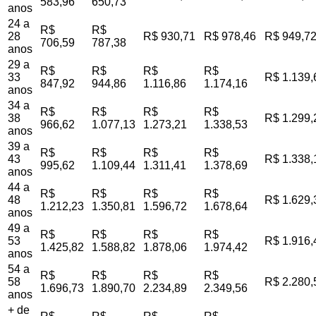
583,96
650,73
anos
24 a
R$
R$
28
R$ 930,71
R$ 978,46
R$ 949,7
706,59
787,38
anos
29 a
R$
R$
R$
R$
33
R$ 1.139,
847,92
944,86
1.116,86
1.174,16
anos
34 a
R$
R$
R$
R$
38
R$ 1.299,
966,62
1.077,13
1.273,21
1.338,53
anos
39 a
R$
R$
R$
R$
43
R$ 1.338,
995,62
1.109,44
1.311,41
1.378,69
anos
44 a
R$
R$
R$
R$
48
R$ 1.629,
1.212,23
1.350,81
1.596,72
1.678,64
anos
49 a
R$
R$
R$
R$
53
R$ 1.916,
1.425,82
1.588,82
1.878,06
1.974,42
anos
54 a
R$
R$
R$
R$
58
R$ 2.280,
1.696,73
1.890,70
2.234,89
2.349,56
anos
+ de