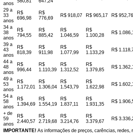
580,81
647,24
anos
29 a
R$
R$
33
R$ 918,07
R$ 965,17
R$ 952,7
696,98
776,69
anos
34 a
R$
R$
R$
R$
38
R$ 1.086,
794,55
885,42
1.046,59
1.100,28
anos
39 a
R$
R$
R$
R$
43
R$ 1.118,
818,39
911,98
1.077,99
1.133,29
anos
44 a
R$
R$
R$
R$
48
R$ 1.362,
996,44
1.110,39
1.312,52
1.379,85
anos
49 a
R$
R$
R$
R$
53
R$ 1.602,
1.172,01
1.306,04
1.543,79
1.622,98
anos
54 a
R$
R$
R$
R$
58
R$ 1.906,
1.394,69
1.554,19
1.837,11
1.931,35
anos
+ de
R$
R$
R$
R$
59
R$ 3.336,
2.440,57
2.719,68
3.214,76
3.379,67
anos
IMPORTANTE!
As informações de preços, carências, redes, r