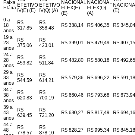
Faixa
NACIONAL
NACIONAL
EFETIVO
EFETIVO
NACIONA
Etária
FLEX(E)
FLEX(Q)
IV(E) (E)
IV(Q) (A)
(E)
(E)
(A)
0 a
R$
R$
18
R$ 338,14
R$ 406,35
R$ 345,0
317,85
358,48
anos
19 a
R$
R$
23
R$ 399,01
R$ 479,49
R$ 407,1
375,06
423,01
anos
24 a
R$
R$
28
R$ 482,80
R$ 580,18
R$ 492,6
453,82
511,84
anos
29 a
R$
R$
33
R$ 579,36
R$ 696,22
R$ 591,1
544,59
614,21
anos
34 a
R$
R$
38
R$ 660,46
R$ 793,68
R$ 673,9
620,83
700,19
anos
39 a
R$
R$
43
R$ 680,27
R$ 817,49
R$ 694,1
639,45
721,20
anos
44 a
R$
R$
48
R$ 828,27
R$ 995,34
R$ 845,1
778,57
878,10