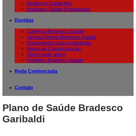
Bradesco Saúde Mei
Bradesco Saúde Empresarial
Duvidas
Carência Bradesco Saúde
Vendas Online Bradesco Saúde
Documentos para contratação
Regra de Coparticipação
Quem pode aderir
Produtos Bradesco Saúde
Rede Credenciada
Contato
Plano de Saúde Bradesco
Garibaldi