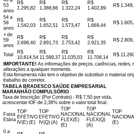
R$
R$
R$
R$
53
R$ 1.349
1.295,82
1.388,66
1.322,24
1.402,89
anos
54 a
R$
R$
R$
R$
58
R$ 1.605
1.542,03
1.652,51
1.573,47
1.669,44
anos
+ de
R$
R$
R$
R$
59
R$ 2.809
2.698,40
2.891,73
2.753,42
2.921,35
anos
R$
R$
R$
R$
Total
R$ 11.26
10.814,54
11.589,37
11.035,03
11.708,14
IMPORTANTE!
As informações de preços, carências, redes, r
alterações a qualquer momento.
Esta ferramenta não tem o objetivo de substituir o material o
trabalho do corretor.
TABELA BRADESCO SAÚDE EMPRESARIAL
MARANHÃO COMPULSÓRIO
Taxa de Inscrição: (Por Contrato) - R$ 7,50 por vida,
acrescentar IOF de 2,38% sobre o valor total final.
TOP
TOP
TOP
TOP
TOP
Faixa
NACIONAL
NACIONAL
EFETIVO
EFETIVO
NACIONA
Etária
FLEX(E)
FLEX(Q)
IV(E) (E)
IV(Q) (A)
(E)
(E)
(A)
0 a