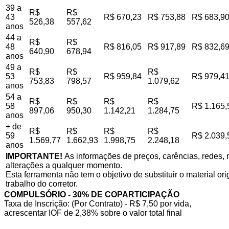
39 a
R$
R$
43
R$ 670,23
R$ 753,88
R$ 683,9
526,38
557,62
anos
44 a
R$
R$
48
R$ 816,05
R$ 917,89
R$ 832,6
640,90
678,94
anos
49 a
R$
R$
R$
53
R$ 959,84
R$ 979,4
753,83
798,57
1.079,62
anos
54 a
R$
R$
R$
R$
58
R$ 1.165,
897,06
950,30
1.142,21
1.284,75
anos
+ de
R$
R$
R$
R$
59
R$ 2.039,
1.569,77
1.662,93
1.998,75
2.248,18
anos
IMPORTANTE!
As informações de preços, carências, redes, r
alterações a qualquer momento.
Esta ferramenta não tem o objetivo de substituir o material o
trabalho do corretor.
COMPULSÓRIO - 30% DE COPARTICIPAÇÃO
Taxa de Inscrição: (Por Contrato) - R$ 7,50 por vida,
acrescentar IOF de 2,38% sobre o valor total final