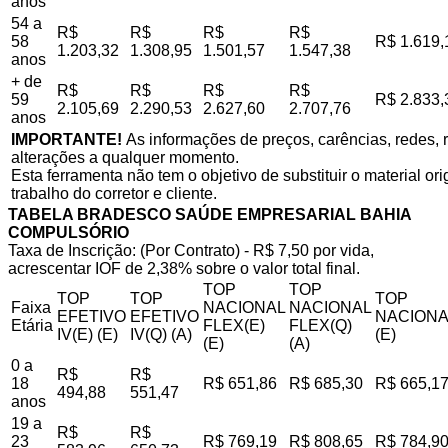
anos
54 a
R$
R$
R$
R$
58
R$ 1.619,
1.203,32
1.308,95
1.501,57
1.547,38
anos
+ de
R$
R$
R$
R$
59
R$ 2.833,
2.105,69
2.290,53
2.627,60
2.707,76
anos
IMPORTANTE!
As informações de preços, carências, redes, r
alterações a qualquer momento.
Esta ferramenta não tem o objetivo de substituir o material o
trabalho do corretor e cliente.
TABELA BRADESCO SAÚDE EMPRESARIAL BAHIA
COMPULSÓRIO
Taxa de Inscrição: (Por Contrato) - R$ 7,50 por vida,
acrescentar IOF de 2,38% sobre o valor total final.
TOP
TOP
TOP
TOP
TOP
Faixa
NACIONAL
NACIONAL
EFETIVO
EFETIVO
NACIONA
Etária
FLEX(E)
FLEX(Q)
IV(E) (E)
IV(Q) (A)
(E)
(E)
(A)
0 a
R$
R$
18
R$ 651,86
R$ 685,30
R$ 665,1
494,88
551,47
anos
19 a
R$
R$
23
R$ 769,19
R$ 808,65
R$ 784,9