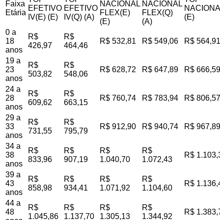
Faixa
NACIONAL
NACIONAL
EFETIVO
EFETIVO
NACIONA
Etária
FLEX(E)
FLEX(Q)
IV(E) (E)
IV(Q) (A)
(E)
(E)
(A)
0 a
R$
R$
18
R$ 532,81
R$ 549,06
R$ 564,9
426,97
464,46
anos
19 a
R$
R$
23
R$ 628,72
R$ 647,89
R$ 666,5
503,82
548,06
anos
24 a
R$
R$
28
R$ 760,74
R$ 783,94
R$ 806,5
609,62
663,15
anos
29 a
R$
R$
33
R$ 912,90
R$ 940,74
R$ 967,8
731,55
795,79
anos
34 a
R$
R$
R$
R$
38
R$ 1.103,
833,96
907,19
1.040,70
1.072,43
anos
39 a
R$
R$
R$
R$
43
R$ 1.136,
858,98
934,41
1.071,92
1.104,60
anos
44 a
R$
R$
R$
R$
48
R$ 1.383,
1.045,86
1.137,70
1.305,13
1.344,92