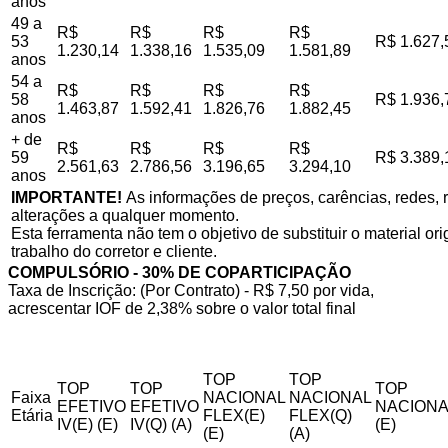
anos
49 a
R$
R$
R$
R$
53
R$ 1.627,
1.230,14
1.338,16
1.535,09
1.581,89
anos
54 a
R$
R$
R$
R$
58
R$ 1.936,
1.463,87
1.592,41
1.826,76
1.882,45
anos
+ de
R$
R$
R$
R$
59
R$ 3.389,
2.561,63
2.786,56
3.196,65
3.294,10
anos
IMPORTANTE!
As informações de preços, carências, redes, r
alterações a qualquer momento.
Esta ferramenta não tem o objetivo de substituir o material o
trabalho do corretor e cliente.
COMPULSÓRIO - 30% DE COPARTICIPAÇÃO
Taxa de Inscrição: (Por Contrato) - R$ 7,50 por vida,
acrescentar IOF de 2,38% sobre o valor total final
TOP
TOP
TOP
TOP
TOP
Faixa
NACIONAL
NACIONAL
EFETIVO
EFETIVO
NACIONA
Etária
FLEX(E)
FLEX(Q)
IV(E) (E)
IV(Q) (A)
(E)
(E)
(A)