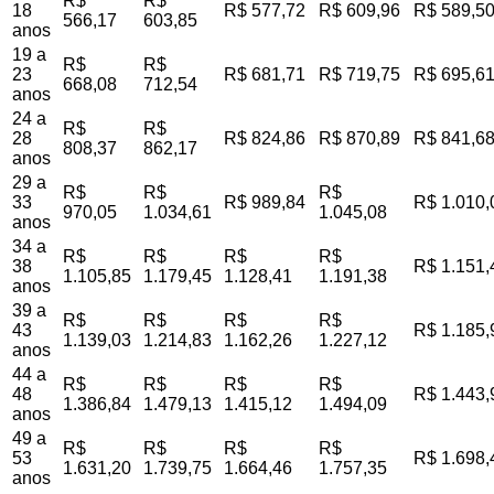
R$
R$
18
R$ 577,72
R$ 609,96
R$ 589,5
566,17
603,85
anos
19 a
R$
R$
23
R$ 681,71
R$ 719,75
R$ 695,6
668,08
712,54
anos
24 a
R$
R$
28
R$ 824,86
R$ 870,89
R$ 841,6
808,37
862,17
anos
29 a
R$
R$
R$
33
R$ 989,84
R$ 1.010,
970,05
1.034,61
1.045,08
anos
34 a
R$
R$
R$
R$
38
R$ 1.151,
1.105,85
1.179,45
1.128,41
1.191,38
anos
39 a
R$
R$
R$
R$
43
R$ 1.185,
1.139,03
1.214,83
1.162,26
1.227,12
anos
44 a
R$
R$
R$
R$
48
R$ 1.443,
1.386,84
1.479,13
1.415,12
1.494,09
anos
49 a
R$
R$
R$
R$
53
R$ 1.698,
1.631,20
1.739,75
1.664,46
1.757,35
anos