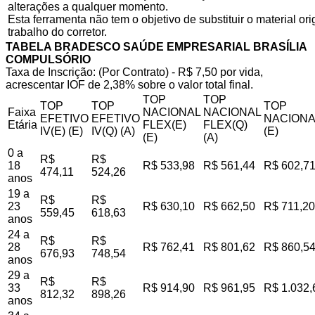
alterações a qualquer momento.
Esta ferramenta não tem o objetivo de substituir o material o
trabalho do corretor.
TABELA BRADESCO SAÚDE EMPRESARIAL BRASÍLIA
COMPULSÓRIO
Taxa de Inscrição: (Por Contrato) - R$ 7,50 por vida,
acrescentar IOF de 2,38% sobre o valor total final.
TOP
TOP
TOP
TOP
TOP
Faixa
NACIONAL
NACIONAL
EFETIVO
EFETIVO
NACIONA
Etária
FLEX(E)
FLEX(Q)
IV(E) (E)
IV(Q) (A)
(E)
(E)
(A)
0 a
R$
R$
18
R$ 533,98
R$ 561,44
R$ 602,7
474,11
524,26
anos
19 a
R$
R$
23
R$ 630,10
R$ 662,50
R$ 711,20
559,45
618,63
anos
24 a
R$
R$
28
R$ 762,41
R$ 801,62
R$ 860,5
676,93
748,54
anos
29 a
R$
R$
33
R$ 914,90
R$ 961,95
R$ 1.032,
812,32
898,26
anos