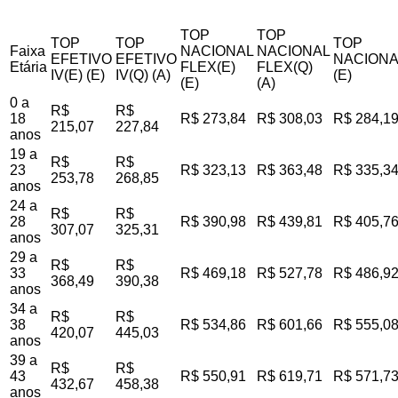
TOP
TOP
TOP
TOP
TOP
Faixa
NACIONAL
NACIONAL
EFETIVO
EFETIVO
NACIONA
Etária
FLEX(E)
FLEX(Q)
IV(E) (E)
IV(Q) (A)
(E)
(E)
(A)
0 a
R$
R$
18
R$ 273,84
R$ 308,03
R$ 284,1
215,07
227,84
anos
19 a
R$
R$
23
R$ 323,13
R$ 363,48
R$ 335,3
253,78
268,85
anos
24 a
R$
R$
28
R$ 390,98
R$ 439,81
R$ 405,7
307,07
325,31
anos
29 a
R$
R$
33
R$ 469,18
R$ 527,78
R$ 486,9
368,49
390,38
anos
34 a
R$
R$
38
R$ 534,86
R$ 601,66
R$ 555,0
420,07
445,03
anos
39 a
R$
R$
43
R$ 550,91
R$ 619,71
R$ 571,7
432,67
458,38
anos