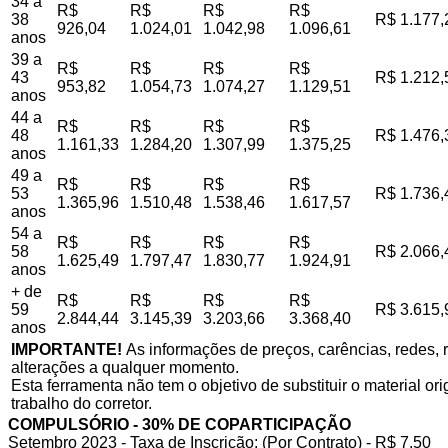
34 a
R$
R$
R$
R$
38
R$ 1.177,
926,04
1.024,01
1.042,98
1.096,61
anos
39 a
R$
R$
R$
R$
43
R$ 1.212,
953,82
1.054,73
1.074,27
1.129,51
anos
44 a
R$
R$
R$
R$
48
R$ 1.476,
1.161,33
1.284,20
1.307,99
1.375,25
anos
49 a
R$
R$
R$
R$
53
R$ 1.736,
1.365,96
1.510,48
1.538,46
1.617,57
anos
54 a
R$
R$
R$
R$
58
R$ 2.066,
1.625,49
1.797,47
1.830,77
1.924,91
anos
+ de
R$
R$
R$
R$
59
R$ 3.615,
2.844,44
3.145,39
3.203,66
3.368,40
anos
IMPORTANTE!
As informações de preços, carências, redes, r
alterações a qualquer momento.
Esta ferramenta não tem o objetivo de substituir o material o
trabalho do corretor.
COMPULSÓRIO - 30% DE COPARTICIPAÇÃO
Setembro 2023 - Taxa de Inscrição: (Por Contrato) - R$ 7,50