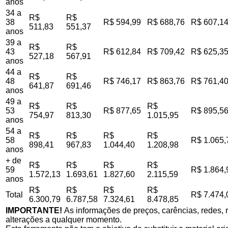
anos
34 a
R$
R$
38
R$ 594,99
R$ 688,76
R$ 607,1
511,83
551,37
anos
39 a
R$
R$
43
R$ 612,84
R$ 709,42
R$ 625,3
527,18
567,91
anos
44 a
R$
R$
48
R$ 746,17
R$ 863,76
R$ 761,4
641,87
691,46
anos
49 a
R$
R$
R$
53
R$ 877,65
R$ 895,5
754,97
813,30
1.015,95
anos
54 a
R$
R$
R$
R$
58
R$ 1.065,
898,41
967,83
1.044,40
1.208,98
anos
+ de
R$
R$
R$
R$
59
R$ 1.864,
1.572,13
1.693,61
1.827,60
2.115,59
anos
R$
R$
R$
R$
Total
R$ 7.474,
6.300,79
6.787,58
7.324,61
8.478,85
IMPORTANTE!
As informações de preços, carências, redes, r
alterações a qualquer momento.