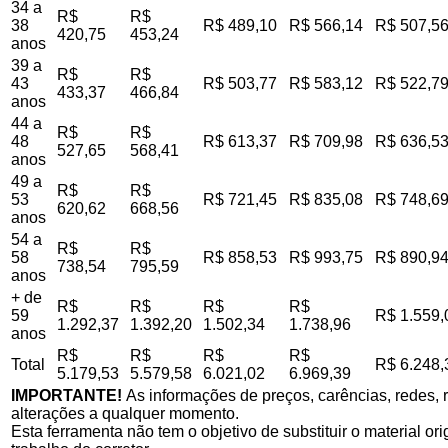
34 a
R$
R$
38
R$ 489,10
R$ 566,14
R$ 507,5
420,75
453,24
anos
39 a
R$
R$
43
R$ 503,77
R$ 583,12
R$ 522,7
433,37
466,84
anos
44 a
R$
R$
48
R$ 613,37
R$ 709,98
R$ 636,5
527,65
568,41
anos
49 a
R$
R$
53
R$ 721,45
R$ 835,08
R$ 748,6
620,62
668,56
anos
54 a
R$
R$
58
R$ 858,53
R$ 993,75
R$ 890,9
738,54
795,59
anos
+ de
R$
R$
R$
R$
59
R$ 1.559,
1.292,37
1.392,20
1.502,34
1.738,96
anos
R$
R$
R$
R$
Total
R$ 6.248,
5.179,53
5.579,58
6.021,02
6.969,39
IMPORTANTE!
As informações de preços, carências, redes, r
alterações a qualquer momento.
Esta ferramenta não tem o objetivo de substituir o material o