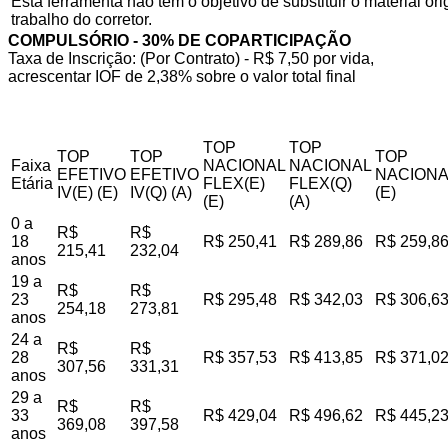
Esta ferramenta não tem o objetivo de substituir o material o
trabalho do corretor.
COMPULSÓRIO - 30% DE COPARTICIPAÇÃO
Taxa de Inscrição: (Por Contrato) - R$ 7,50 por vida,
acrescentar IOF de 2,38% sobre o valor total final
TOP
TOP
TOP
TOP
TOP
Faixa
NACIONAL
NACIONAL
EFETIVO
EFETIVO
NACIONA
Etária
FLEX(E)
FLEX(Q)
IV(E) (E)
IV(Q) (A)
(E)
(E)
(A)
0 a
R$
R$
18
R$ 250,41
R$ 289,86
R$ 259,8
215,41
232,04
anos
19 a
R$
R$
23
R$ 295,48
R$ 342,03
R$ 306,6
254,18
273,81
anos
24 a
R$
R$
28
R$ 357,53
R$ 413,85
R$ 371,0
307,56
331,31
anos
29 a
R$
R$
33
R$ 429,04
R$ 496,62
R$ 445,2
369,08
397,58
anos