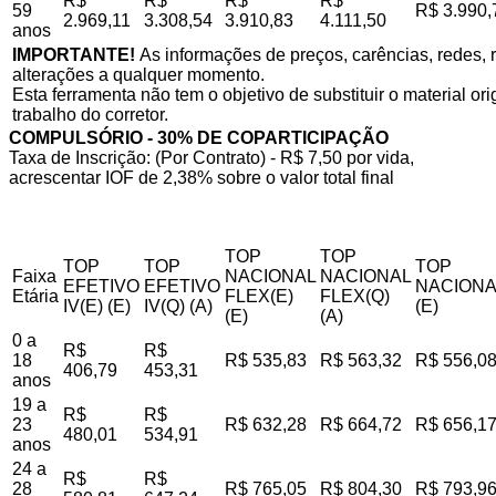
R$
R$
R$
R$
59
R$ 3.990,
2.969,11
3.308,54
3.910,83
4.111,50
anos
IMPORTANTE!
As informações de preços, carências, redes, r
alterações a qualquer momento.
Esta ferramenta não tem o objetivo de substituir o material o
trabalho do corretor.
COMPULSÓRIO - 30% DE COPARTICIPAÇÃO
Taxa de Inscrição: (Por Contrato) - R$ 7,50 por vida,
acrescentar IOF de 2,38% sobre o valor total final
TOP
TOP
TOP
TOP
TOP
Faixa
NACIONAL
NACIONAL
EFETIVO
EFETIVO
NACIONA
Etária
FLEX(E)
FLEX(Q)
IV(E) (E)
IV(Q) (A)
(E)
(E)
(A)
0 a
R$
R$
18
R$ 535,83
R$ 563,32
R$ 556,0
406,79
453,31
anos
19 a
R$
R$
23
R$ 632,28
R$ 664,72
R$ 656,1
480,01
534,91
anos
24 a
R$
R$
28
R$ 765,05
R$ 804,30
R$ 793,9