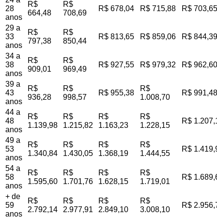
R$
R$
28
R$ 678,04
R$ 715,88
R$ 703,6
664,48
708,69
anos
29 a
R$
R$
33
R$ 813,65
R$ 859,06
R$ 844,3
797,38
850,44
anos
34 a
R$
R$
38
R$ 927,55
R$ 979,32
R$ 962,6
909,01
969,49
anos
39 a
R$
R$
R$
43
R$ 955,38
R$ 991,4
936,28
998,57
1.008,70
anos
44 a
R$
R$
R$
R$
48
R$ 1.207,
1.139,98
1.215,82
1.163,23
1.228,15
anos
49 a
R$
R$
R$
R$
53
R$ 1.419,
1.340,84
1.430,05
1.368,19
1.444,55
anos
54 a
R$
R$
R$
R$
58
R$ 1.689,
1.595,60
1.701,76
1.628,15
1.719,01
anos
+ de
R$
R$
R$
R$
59
R$ 2.956,
2.792,14
2.977,91
2.849,10
3.008,10
anos