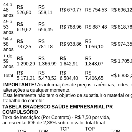
44 a
R$
R$
48
R$ 670,77
R$ 754,53
R$ 696,1
526,80
558,11
anos
49 a
R$
R$
53
R$ 788,96
R$ 887,48
R$ 818,7
619,62
656,45
anos
54 a
R$
R$
R$
58
R$ 938,86
R$ 974,3
737,35
781,18
1.056,10
anos
+ de
R$
R$
R$
R$
59
R$ 1.705,
1.290,29
1.366,99
1.642,91
1.848,07
anos
R$
R$
R$
R$
Total
R$ 6.833,
5.171,21
5.478,52
6.584,40
7.406,65
IMPORTANTE!
As informações de preços, carências, redes, r
alterações a qualquer momento.
Esta ferramenta não tem o objetivo de substituir o material o
trabalho do corretor.
TABELA BRADESCO SAÚDE EMPRESARIAL PR
COMPULSÓRIO
Taxa de Inscrição: (Por Contrato) - R$ 7,50 por vida,
acrescentar IOF de 2,38% sobre o valor total final.
TOP
TOP
TOP
TOP
TOP