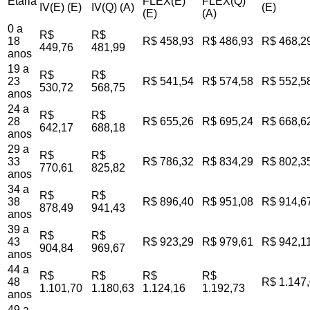
Etária
FLEX(E)
FLEX(Q)
IV(E) (E)
IV(Q) (A)
(E)
(E)
(A)
0 a
R$
R$
18
R$ 458,93
R$ 486,93
R$ 468,2
449,76
481,99
anos
19 a
R$
R$
23
R$ 541,54
R$ 574,58
R$ 552,5
530,72
568,75
anos
24 a
R$
R$
28
R$ 655,26
R$ 695,24
R$ 668,6
642,17
688,18
anos
29 a
R$
R$
33
R$ 786,32
R$ 834,29
R$ 802,3
770,61
825,82
anos
34 a
R$
R$
38
R$ 896,40
R$ 951,08
R$ 914,6
878,49
941,43
anos
39 a
R$
R$
43
R$ 923,29
R$ 979,61
R$ 942,1
904,84
969,67
anos
44 a
R$
R$
R$
R$
48
R$ 1.147
1.101,70
1.180,63
1.124,16
1.192,73
anos
49 a