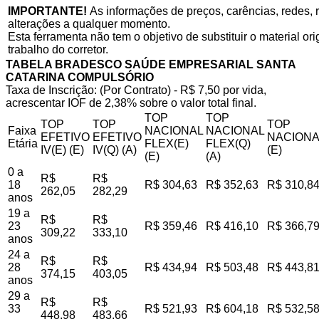
IMPORTANTE!
As informações de preços, carências, redes, r
alterações a qualquer momento.
Esta ferramenta não tem o objetivo de substituir o material o
trabalho do corretor.
TABELA BRADESCO SAÚDE EMPRESARIAL SANTA
CATARINA COMPULSÓRIO
Taxa de Inscrição: (Por Contrato) - R$ 7,50 por vida,
acrescentar IOF de 2,38% sobre o valor total final.
TOP
TOP
TOP
TOP
TOP
Faixa
NACIONAL
NACIONAL
EFETIVO
EFETIVO
NACIONA
Etária
FLEX(E)
FLEX(Q)
IV(E) (E)
IV(Q) (A)
(E)
(E)
(A)
0 a
R$
R$
18
R$ 304,63
R$ 352,63
R$ 310,8
262,05
282,29
anos
19 a
R$
R$
23
R$ 359,46
R$ 416,10
R$ 366,7
309,22
333,10
anos
24 a
R$
R$
28
R$ 434,94
R$ 503,48
R$ 443,8
374,15
403,05
anos
29 a
R$
R$
33
R$ 521,93
R$ 604,18
R$ 532,5
448,98
483,66