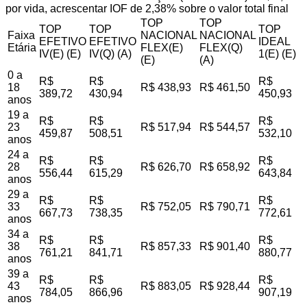
por vida, acrescentar IOF de 2,38% sobre o valor total final
TOP
TOP
TOP
TOP
TOP
Faixa
NACIONAL
NACIONAL
EFETIVO
EFETIVO
IDEAL
Etária
FLEX(E)
FLEX(Q)
IV(E) (E)
IV(Q) (A)
1(E) (E)
(E)
(A)
0 a
R$
R$
R$
18
R$ 438,93
R$ 461,50
389,72
430,94
450,93
anos
19 a
R$
R$
R$
23
R$ 517,94
R$ 544,57
459,87
508,51
532,10
anos
24 a
R$
R$
R$
28
R$ 626,70
R$ 658,92
556,44
615,29
643,84
anos
29 a
R$
R$
R$
33
R$ 752,05
R$ 790,71
667,73
738,35
772,61
anos
34 a
R$
R$
R$
38
R$ 857,33
R$ 901,40
761,21
841,71
880,77
anos
39 a
R$
R$
R$
43
R$ 883,05
R$ 928,44
784,05
866,96
907,19
anos