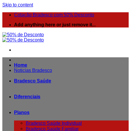
Skip to content
Cotação Bradesco com 50% Desconto
Add anything here or just remove it...
Home
Noticias Bradesco
Bradesco Saúde
Diferenciais
Planos
Bradesco Saúde Individual
Bradesco Saúde Familiar