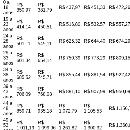
0 a
R$
R$
18
R$ 437,97
R$ 451,33
R$ 472,2
350,97
381,79
anos
19 a
R$
R$
23
R$ 516,80
R$ 532,57
R$ 557,2
414,14
450,51
anos
24 a
R$
R$
28
R$ 625,32
R$ 644,40
R$ 674,2
501,11
545,11
anos
29 a
R$
R$
33
R$ 750,39
R$ 773,29
R$ 809,1
601,34
654,14
anos
34 a
R$
R$
38
R$ 855,44
R$ 881,54
R$ 922,4
685,52
745,71
anos
39 a
R$
R$
43
R$ 881,10
R$ 907,99
R$ 950,0
706,09
768,08
anos
44 a
R$
R$
R$
R$
48
R$ 1.156,
859,71
935,18
1.072,79
1.105,53
anos
49 a
R$
R$
R$
R$
53
R$ 1.360,
1.011,19
1.099,96
1.261,82
1.300,32