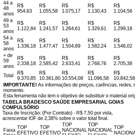
44 a
R$
R$
R$
R$
R$
48
954,63
1.055,58
1.075,17
1.130,43
1.104,56
anos
49 a
R$
R$
R$
R$
R$
53
1.122,84
1.241,57
1.264,61
1.329,61
1.299,18
anos
54 a
R$
R$
R$
R$
R$
58
1.336,18
1.477,47
1.504,89
1.582,24
1.546,02
anos
+ de
R$
R$
R$
R$
R$
59
2.338,18
2.585,42
2.633,41
2.768,76
2.705,38
anos
R$
R$
R$
R$
R$
Total
9.370,85
10.361,80
10.554,08
11.096,58
10.842,58
IMPORTANTE!
As informações de preços, carências, redes, r
momento.
Esta ferramenta não tem o objetivo de substituir o material or
TABELA BRADESCO SAÚDE EMPRESARIAL GOIAS
COMPULSÓRIO
Taxa de Inscrição: (Por Contrato) - R$ 7,50 por vida,
acrescentar IOF de 2,38% sobre o valor total final.
TOP
TOP
TOP
TOP
TOP
Faixa
NACIONAL
NACIONAL
EFETIVO
EFETIVO
NACIONA