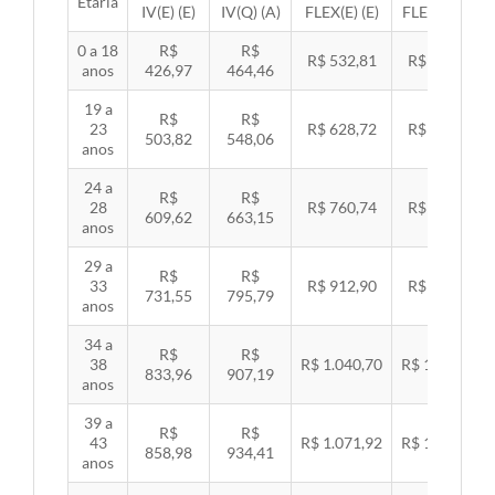
Etária
IV(E) (E)
IV(Q) (A)
FLEX(E) (E)
FLEX(Q) (A)
0 a 18
R$
R$
R$ 532,81
R$ 549,06
anos
426,97
464,46
19 a
R$
R$
23
R$ 628,72
R$ 647,89
503,82
548,06
anos
24 a
R$
R$
28
R$ 760,74
R$ 783,94
609,62
663,15
anos
29 a
R$
R$
33
R$ 912,90
R$ 940,74
731,55
795,79
anos
34 a
R$
R$
38
R$ 1.040,70
R$ 1.072,43
833,96
907,19
anos
39 a
R$
R$
43
R$ 1.071,92
R$ 1.104,60
858,98
934,41
anos