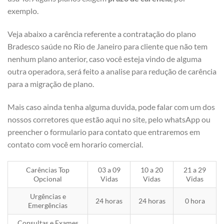
exemplo.
Veja abaixo a carência referente a contratação do plano
Bradesco saúde no Rio de Janeiro para cliente que não tem
nenhum plano anterior, caso você esteja vindo de alguma
outra operadora, será feito a analise para redução de carência
para a migração de plano.
Mais caso ainda tenha alguma duvida, pode falar com um dos
nossos corretores que estão aqui no site, pelo whatsApp ou
preencher o formulario para contato que entraremos em
contato com você em horario comercial.
Carências Top
03 a 09
10 a 20
21 a 29
Opcional
Vidas
Vidas
Vidas
Urgências e
24 horas
24 horas
0 hora
Emergências
Consultas e Exames