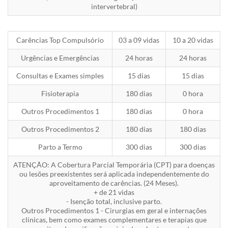
intervertebral)
Carências Top Compulsório
03 a 09 vidas
10 a 20 vidas
Urgências e Emergências
24 horas
24 horas
Consultas e Exames simples
15 dias
15 dias
Fisioterapia
180 dias
0 hora
Outros Procedimentos 1
180 dias
0 hora
Outros Procedimentos 2
180 dias
180 dias
Parto a Termo
300 dias
300 dias
ATENÇÃO: A Cobertura Parcial Temporária (CPT) para doenças
ou lesões preexistentes será aplicada independentemente do
aproveitamento de carências. (24 Meses).
+ de 21 vidas
- Isenção total, inclusive parto.
Outros Procedimentos 1 - Cirurgias em geral e internações
clinicas, bem como exames complementares e terapias que