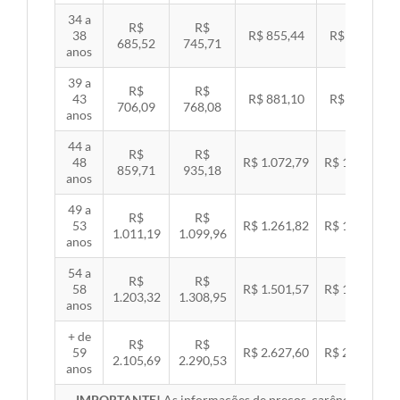
34 a
R$
R$
38
R$ 855,44
R$ 881,54
685,52
745,71
anos
39 a
R$
R$
43
R$ 881,10
R$ 907,99
706,09
768,08
anos
44 a
R$
R$
48
R$ 1.072,79
R$ 1.105,53
859,71
935,18
anos
49 a
R$
R$
53
R$ 1.261,82
R$ 1.300,32
1.011,19
1.099,96
anos
54 a
R$
R$
58
R$ 1.501,57
R$ 1.547,38
1.203,32
1.308,95
anos
+ de
R$
R$
59
R$ 2.627,60
R$ 2.707,76
2.105,69
2.290,53
anos
IMPORTANTE!
As informações de preços, carências, redes,