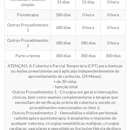
15 dias
15 dias
0 hora
simples
Fisioterapia
180 dias
0 hora
0 hora
Outros Procedimentos
180 dias
0 hora
0 hora
1
Outros Procedimentos
180 dias
180 dias
0 hora
2
Parto a termo
300 dias
300 dias
300 dias
ATENÇÃO: A Cobertura Parcial Temporária (CPT) para doenças
ou lesões preexistentes será aplicada independentemente do
aproveitamento de carências. (24 Meses).
+ de 30 vidas
- Isenção total
Outros Procedimentos 1 - Cirurgias em geral e internações
clinicas, bem como exames complementares e terapias que
necessitam de verificação prévia de cobertura, exceto os
procedimentos mencionados no item 2.
Outros Procedimentos 2 - Hemodiálise e diálise peritoneal,
radioterapia e quimioterapia, transplantes e implantes de
qualquer natureza, cirurgias neoplásticas malignas, cirurgias
cardíacas, vasculares e neurológicas (inclusive Hérnia de disco