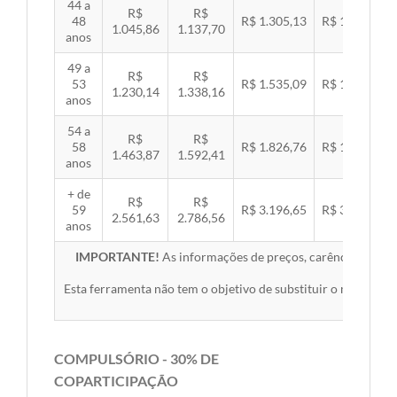
44 a
R$
R$
48
R$ 1.305,13
R$ 1.344,92
1.045,86
1.137,70
anos
49 a
R$
R$
53
R$ 1.535,09
R$ 1.581,89
1.230,14
1.338,16
anos
54 a
R$
R$
58
R$ 1.826,76
R$ 1.882,45
1.463,87
1.592,41
anos
+ de
R$
R$
59
R$ 3.196,65
R$ 3.294,10
2.561,63
2.786,56
anos
IMPORTANTE!
As informações de preços, carências, redes,
Esta ferramenta não tem o objetivo de substituir o material 
COMPULSÓRIO - 30% DE
COPARTICIPAÇÃO