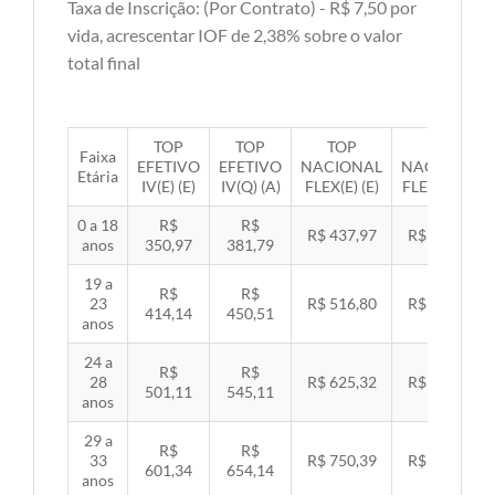
Taxa de Inscrição: (Por Contrato) - R$ 7,50 por
vida, acrescentar IOF de 2,38% sobre o valor
total final
TOP
TOP
TOP
TOP
Faixa
EFETIVO
EFETIVO
NACIONAL
NACIONAL
Etária
IV(E) (E)
IV(Q) (A)
FLEX(E) (E)
FLEX(Q) (A)
0 a 18
R$
R$
R$ 437,97
R$ 451,33
anos
350,97
381,79
19 a
R$
R$
23
R$ 516,80
R$ 532,57
414,14
450,51
anos
24 a
R$
R$
28
R$ 625,32
R$ 644,40
501,11
545,11
anos
29 a
R$
R$
33
R$ 750,39
R$ 773,29
601,34
654,14
anos