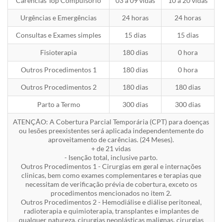
Carências Top Compulsório
03 a 09 vidas
10 a 20 vidas
Urgências e Emergências
24 horas
24 horas
Consultas e Exames simples
15 dias
15 dias
Fisioterapia
180 dias
0 hora
Outros Procedimentos 1
180 dias
0 hora
Outros Procedimentos 2
180 dias
180 dias
Parto a Termo
300 dias
300 dias
ATENÇÃO: A Cobertura Parcial Temporária (CPT) para doenças
ou lesões preexistentes será aplicada independentemente do
aproveitamento de carências. (24 Meses).
+ de 21 vidas
- Isenção total, inclusive parto.
Outros Procedimentos 1 - Cirurgias em geral e internações
clinicas, bem como exames complementares e terapias que
necessitam de verificação prévia de cobertura, exceto os
procedimentos mencionados no item 2.
Outros Procedimentos 2 - Hemodiálise e diálise peritoneal,
radioterapia e quimioterapia, transplantes e implantes de
qualquer natureza, cirurgias neoplásticas malignas, cirurgias