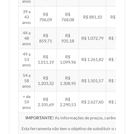
anos
39 a
R$
R$
43
R$ 881,10
R$ 907,99
706,09
768,08
anos
44 a
R$
R$
48
R$ 1.072,79
R$ 1.105,53
859,71
935,18
anos
49 a
R$
R$
53
R$ 1.261,82
R$ 1.300,32
1.011,19
1.099,96
anos
54 a
R$
R$
58
R$ 1.501,57
R$ 1.547,38
1.203,32
1.308,95
anos
+ de
R$
R$
59
R$ 2.627,60
R$ 2.707,76
2.105,69
2.290,53
anos
IMPORTANTE!
As informações de preços, carências, redes,
Esta ferramenta não tem o objetivo de substituir o material 