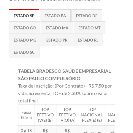
ESTADO SP
ESTADO BA
ESTADO DF
ESTADO GO
ESTADO MA
ESTADO MT
ESTADO MG
ESTADO PR
ESTADO RJ
ESTADO SC
TABELA BRADESCO SAÚDE EMPRESARIAL
SÃO PAULO COMPULSÓRIO
Taxa de Inscrição: (Por Contrato) - R$ 7,50 por
vida, acrescentar IOF de 2,38% sobre o valor
total final.
TOP
TOP
TOP
TOP
Faixa
EFETIVO
EFETIVO
NACIONAL
NACIONAL
Etária
IV(E) (E)
IV(Q) (A)
FLEX(E) (E)
FLEX(Q) (A)
0 a 18
R$
R$