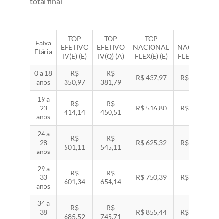
total final
TOP
TOP
TOP
TOP
Faixa
EFETIVO
EFETIVO
NACIONAL
NACIONAL
Etária
IV(E) (E)
IV(Q) (A)
FLEX(E) (E)
FLEX(Q) (A)
0 a 18
R$
R$
R$ 437,97
R$ 451,33
anos
350,97
381,79
19 a
R$
R$
23
R$ 516,80
R$ 532,57
414,14
450,51
anos
24 a
R$
R$
28
R$ 625,32
R$ 644,40
501,11
545,11
anos
29 a
R$
R$
33
R$ 750,39
R$ 773,29
601,34
654,14
anos
34 a
R$
R$
38
R$ 855,44
R$ 881,54
685,52
745,71