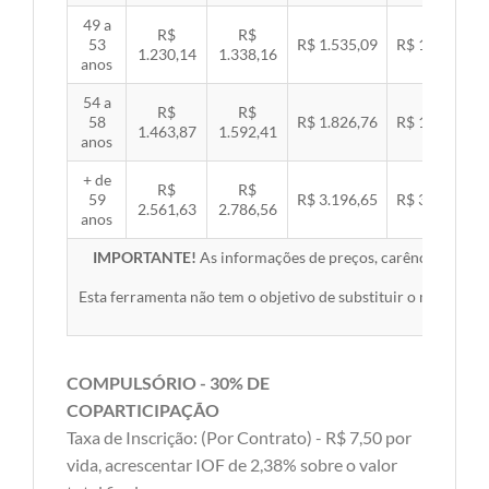
49 a
R$
R$
53
R$ 1.535,09
R$ 1.581,89
1.230,14
1.338,16
anos
54 a
R$
R$
58
R$ 1.826,76
R$ 1.882,45
1.463,87
1.592,41
anos
+ de
R$
R$
59
R$ 3.196,65
R$ 3.294,10
2.561,63
2.786,56
anos
IMPORTANTE!
As informações de preços, carências, redes,
Esta ferramenta não tem o objetivo de substituir o material 
COMPULSÓRIO - 30% DE
COPARTICIPAÇÃO
Taxa de Inscrição: (Por Contrato) - R$ 7,50 por
vida, acrescentar IOF de 2,38% sobre o valor