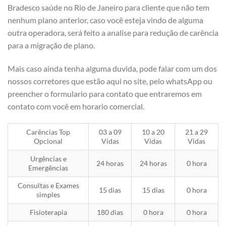
Bradesco saúde no Rio de Janeiro para cliente que não tem
nenhum plano anterior, caso você esteja vindo de alguma
outra operadora, será feito a analise para redução de carência
para a migração de plano.
Mais caso ainda tenha alguma duvida, pode falar com um dos
nossos corretores que estão aqui no site, pelo whatsApp ou
preencher o formulario para contato que entraremos em
contato com você em horario comercial.
Carências Top
03 a 09
10 a 20
21 a 29
Opcional
Vidas
Vidas
Vidas
Urgências e
24 horas
24 horas
0 hora
Emergências
Consultas e Exames
15 dias
15 dias
0 hora
simples
Fisioterapia
180 dias
0 hora
0 hora