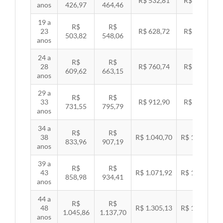
R$ 532,81
R$ 549,06
anos
426,97
464,46
19 a
R$
R$
23
R$ 628,72
R$ 647,89
503,82
548,06
anos
24 a
R$
R$
28
R$ 760,74
R$ 783,94
609,62
663,15
anos
29 a
R$
R$
33
R$ 912,90
R$ 940,74
731,55
795,79
anos
34 a
R$
R$
38
R$ 1.040,70
R$ 1.072,43
833,96
907,19
anos
39 a
R$
R$
43
R$ 1.071,92
R$ 1.104,60
858,98
934,41
anos
44 a
R$
R$
48
R$ 1.305,13
R$ 1.344,92
1.045,86
1.137,70
anos