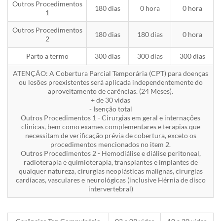
Outros Procedimentos
180 dias
0 hora
0 hora
1
Outros Procedimentos
180 dias
180 dias
0 hora
2
Parto a termo
300 dias
300 dias
300 dias
ATENÇÃO: A Cobertura Parcial Temporária (CPT) para doenças
ou lesões preexistentes será aplicada independentemente do
aproveitamento de carências. (24 Meses).
+ de 30 vidas
- Isenção total
Outros Procedimentos 1 - Cirurgias em geral e internações
clinicas, bem como exames complementares e terapias que
necessitam de verificação prévia de cobertura, exceto os
procedimentos mencionados no item 2.
Outros Procedimentos 2 - Hemodiálise e diálise peritoneal,
radioterapia e quimioterapia, transplantes e implantes de
qualquer natureza, cirurgias neoplásticas malignas, cirurgias
cardíacas, vasculares e neurológicas (inclusive Hérnia de disco
intervertebral)