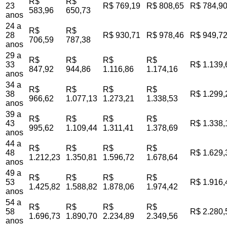
R$
R$
23
R$ 769,19
R$ 808,65
R$ 784,9
583,96
650,73
anos
24 a
R$
R$
28
R$ 930,71
R$ 978,46
R$ 949,7
706,59
787,38
anos
29 a
R$
R$
R$
R$
33
R$ 1.139,
847,92
944,86
1.116,86
1.174,16
anos
34 a
R$
R$
R$
R$
38
R$ 1.299,
966,62
1.077,13
1.273,21
1.338,53
anos
39 a
R$
R$
R$
R$
43
R$ 1.338,
995,62
1.109,44
1.311,41
1.378,69
anos
44 a
R$
R$
R$
R$
48
R$ 1.629,
1.212,23
1.350,81
1.596,72
1.678,64
anos
49 a
R$
R$
R$
R$
53
R$ 1.916,
1.425,82
1.588,82
1.878,06
1.974,42
anos
54 a
R$
R$
R$
R$
58
R$ 2.280,
1.696,73
1.890,70
2.234,89
2.349,56
anos