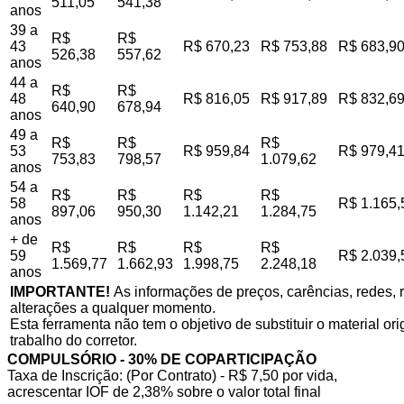
511,05
541,38
anos
39 a
R$
R$
43
R$ 670,23
R$ 753,88
R$ 683,9
526,38
557,62
anos
44 a
R$
R$
48
R$ 816,05
R$ 917,89
R$ 832,6
640,90
678,94
anos
49 a
R$
R$
R$
53
R$ 959,84
R$ 979,4
753,83
798,57
1.079,62
anos
54 a
R$
R$
R$
R$
58
R$ 1.165,
897,06
950,30
1.142,21
1.284,75
anos
+ de
R$
R$
R$
R$
59
R$ 2.039,
1.569,77
1.662,93
1.998,75
2.248,18
anos
IMPORTANTE!
As informações de preços, carências, redes, r
alterações a qualquer momento.
Esta ferramenta não tem o objetivo de substituir o material o
trabalho do corretor.
COMPULSÓRIO - 30% DE COPARTICIPAÇÃO
Taxa de Inscrição: (Por Contrato) - R$ 7,50 por vida,
acrescentar IOF de 2,38% sobre o valor total final