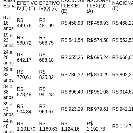
Faixa
NACIONAL
NACIONAL
EFETIVO
EFETIVO
NACIONA
Etária
FLEX(E)
FLEX(Q)
IV(E) (E)
IV(Q) (A)
(E)
(E)
(A)
0 a
R$
R$
18
R$ 458,93
R$ 486,93
R$ 468,2
449,76
481,99
anos
19 a
R$
R$
23
R$ 541,54
R$ 574,58
R$ 552,5
530,72
568,75
anos
24 a
R$
R$
28
R$ 655,26
R$ 695,24
R$ 668,6
642,17
688,18
anos
29 a
R$
R$
33
R$ 786,32
R$ 834,29
R$ 802,3
770,61
825,82
anos
34 a
R$
R$
38
R$ 896,40
R$ 951,08
R$ 914,6
878,49
941,43
anos
39 a
R$
R$
43
R$ 923,29
R$ 979,61
R$ 942,1
904,84
969,67
anos
44 a
R$
R$
R$
R$
48
R$ 1.147
1.101,70
1.180,63
1.124,16
1.192,73
anos