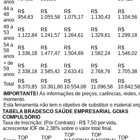
anos
44 a
R$
R$
R$
R$
R$
48
954,63
1.055,58
1.075,17
1.130,43
1.104,56
anos
49 a
R$
R$
R$
R$
R$
53
1.122,84
1.241,57
1.264,61
1.329,61
1.299,18
anos
54 a
R$
R$
R$
R$
R$
58
1.336,18
1.477,47
1.504,89
1.582,24
1.546,02
anos
+ de
R$
R$
R$
R$
R$
59
2.338,18
2.585,42
2.633,41
2.768,76
2.705,38
anos
R$
R$
R$
R$
R$
Total
9.370,85
10.361,80
10.554,08
11.096,58
10.842,58
IMPORTANTE!
As informações de preços, carências, redes, r
momento.
Esta ferramenta não tem o objetivo de substituir o material or
TABELA BRADESCO SAÚDE EMPRESARIAL GOIAS
COMPULSÓRIO
Taxa de Inscrição: (Por Contrato) - R$ 7,50 por vida,
acrescentar IOF de 2,38% sobre o valor total final.
TOP
TOP
TOP
TOP
TOP