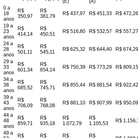
(E)
(A)
0 a
R$
R$
18
R$ 437,97
R$ 451,33
R$ 472,2
350,97
381,79
anos
19 a
R$
R$
23
R$ 516,80
R$ 532,57
R$ 557,2
414,14
450,51
anos
24 a
R$
R$
28
R$ 625,32
R$ 644,40
R$ 674,2
501,11
545,11
anos
29 a
R$
R$
33
R$ 750,39
R$ 773,29
R$ 809,1
601,34
654,14
anos
34 a
R$
R$
38
R$ 855,44
R$ 881,54
R$ 922,4
685,52
745,71
anos
39 a
R$
R$
43
R$ 881,10
R$ 907,99
R$ 950,0
706,09
768,08
anos
44 a
R$
R$
R$
R$
48
R$ 1.156,
859,71
935,18
1.072,79
1.105,53
anos
49 a
R$
R$
R$
R$