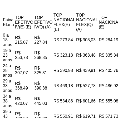
TOP
TOP
TOP
TOP
TOP
Faixa
NACIONAL
NACIONAL
EFETIVO
EFETIVO
NACIONA
Etária
FLEX(E)
FLEX(Q)
IV(E) (E)
IV(Q) (A)
(E)
(E)
(A)
0 a
R$
R$
18
R$ 273,84
R$ 308,03
R$ 284,1
215,07
227,84
anos
19 a
R$
R$
23
R$ 323,13
R$ 363,48
R$ 335,3
253,78
268,85
anos
24 a
R$
R$
28
R$ 390,98
R$ 439,81
R$ 405,7
307,07
325,31
anos
29 a
R$
R$
33
R$ 469,18
R$ 527,78
R$ 486,9
368,49
390,38
anos
34 a
R$
R$
38
R$ 534,86
R$ 601,66
R$ 555,0
420,07
445,03
anos
39 a
R$
R$
43
R$ 550,91
R$ 619,71
R$ 571,7