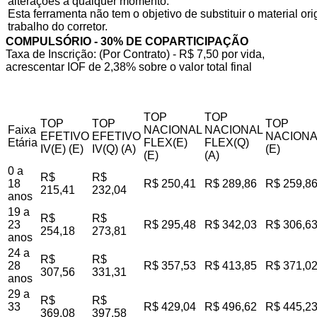
alterações a qualquer momento.
Esta ferramenta não tem o objetivo de substituir o material o
trabalho do corretor.
COMPULSÓRIO - 30% DE COPARTICIPAÇÃO
Taxa de Inscrição: (Por Contrato) - R$ 7,50 por vida,
acrescentar IOF de 2,38% sobre o valor total final
TOP
TOP
TOP
TOP
TOP
Faixa
NACIONAL
NACIONAL
EFETIVO
EFETIVO
NACIONA
Etária
FLEX(E)
FLEX(Q)
IV(E) (E)
IV(Q) (A)
(E)
(E)
(A)
0 a
R$
R$
18
R$ 250,41
R$ 289,86
R$ 259,8
215,41
232,04
anos
19 a
R$
R$
23
R$ 295,48
R$ 342,03
R$ 306,6
254,18
273,81
anos
24 a
R$
R$
28
R$ 357,53
R$ 413,85
R$ 371,0
307,56
331,31
anos
29 a
R$
R$
33
R$ 429,04
R$ 496,62
R$ 445,2
369,08
397,58