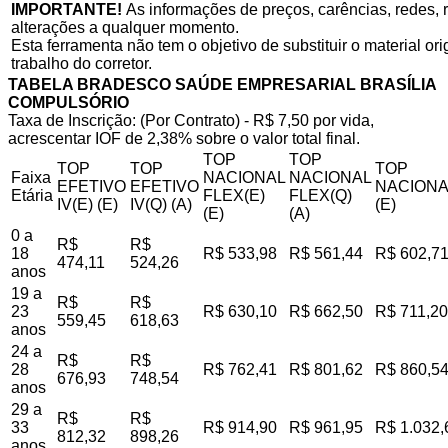
IMPORTANTE!
As informações de preços, carências, redes, r
alterações a qualquer momento.
Esta ferramenta não tem o objetivo de substituir o material o
trabalho do corretor.
TABELA BRADESCO SAÚDE EMPRESARIAL BRASÍLIA
COMPULSÓRIO
Taxa de Inscrição: (Por Contrato) - R$ 7,50 por vida,
acrescentar IOF de 2,38% sobre o valor total final.
TOP
TOP
TOP
TOP
TOP
Faixa
NACIONAL
NACIONAL
EFETIVO
EFETIVO
NACIONA
Etária
FLEX(E)
FLEX(Q)
IV(E) (E)
IV(Q) (A)
(E)
(E)
(A)
0 a
R$
R$
18
R$ 533,98
R$ 561,44
R$ 602,7
474,11
524,26
anos
19 a
R$
R$
23
R$ 630,10
R$ 662,50
R$ 711,20
559,45
618,63
anos
24 a
R$
R$
28
R$ 762,41
R$ 801,62
R$ 860,5
676,93
748,54
anos
29 a
R$
R$
33
R$ 914,90
R$ 961,95
R$ 1.032,
812,32
898,26
anos