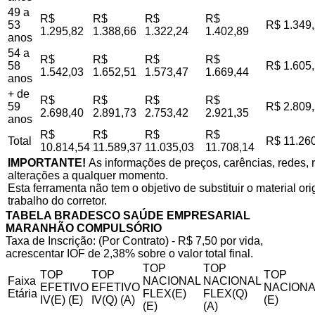
49 a
R$
R$
R$
R$
53
R$ 1.349
1.295,82
1.388,66
1.322,24
1.402,89
anos
54 a
R$
R$
R$
R$
58
R$ 1.605
1.542,03
1.652,51
1.573,47
1.669,44
anos
+ de
R$
R$
R$
R$
59
R$ 2.809
2.698,40
2.891,73
2.753,42
2.921,35
anos
R$
R$
R$
R$
Total
R$ 11.26
10.814,54
11.589,37
11.035,03
11.708,14
IMPORTANTE!
As informações de preços, carências, redes, r
alterações a qualquer momento.
Esta ferramenta não tem o objetivo de substituir o material o
trabalho do corretor.
TABELA BRADESCO SAÚDE EMPRESARIAL
MARANHÃO COMPULSÓRIO
Taxa de Inscrição: (Por Contrato) - R$ 7,50 por vida,
acrescentar IOF de 2,38% sobre o valor total final.
TOP
TOP
TOP
TOP
TOP
Faixa
NACIONAL
NACIONAL
EFETIVO
EFETIVO
NACIONA
Etária
FLEX(E)
FLEX(Q)
IV(E) (E)
IV(Q) (A)
(E)
(E)
(A)