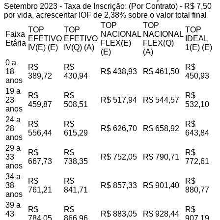
Setembro 2023 - Taxa de Inscrição: (Por Contrato) - R$ 7,50
por vida, acrescentar IOF de 2,38% sobre o valor total final
TOP
TOP
TOP
TOP
TOP
Faixa
NACIONAL
NACIONAL
EFETIVO
EFETIVO
IDEAL
Etária
FLEX(E)
FLEX(Q)
IV(E) (E)
IV(Q) (A)
1(E) (E)
(E)
(A)
0 a
R$
R$
R$
18
R$ 438,93
R$ 461,50
389,72
430,94
450,93
anos
19 a
R$
R$
R$
23
R$ 517,94
R$ 544,57
459,87
508,51
532,10
anos
24 a
R$
R$
R$
28
R$ 626,70
R$ 658,92
556,44
615,29
643,84
anos
29 a
R$
R$
R$
33
R$ 752,05
R$ 790,71
667,73
738,35
772,61
anos
34 a
R$
R$
R$
38
R$ 857,33
R$ 901,40
761,21
841,71
880,77
anos
39 a
R$
R$
R$
43
R$ 883,05
R$ 928,44
784,05
866,96
907,19