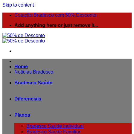
Skip to content
Cotação Bradesco com 50% Desconto
Add anything here or just remove it...
Home
Noticias Bradesco
Bradesco Saúde
Diferenciais
Planos
Bradesco Saúde Individual
Bradesco Saúde Familiar