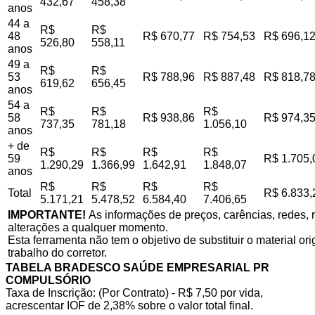
432,67
458,38
anos
44 a
R$
R$
48
R$ 670,77
R$ 754,53
R$ 696,1
526,80
558,11
anos
49 a
R$
R$
53
R$ 788,96
R$ 887,48
R$ 818,7
619,62
656,45
anos
54 a
R$
R$
R$
58
R$ 938,86
R$ 974,3
737,35
781,18
1.056,10
anos
+ de
R$
R$
R$
R$
59
R$ 1.705,
1.290,29
1.366,99
1.642,91
1.848,07
anos
R$
R$
R$
R$
Total
R$ 6.833,
5.171,21
5.478,52
6.584,40
7.406,65
IMPORTANTE!
As informações de preços, carências, redes, r
alterações a qualquer momento.
Esta ferramenta não tem o objetivo de substituir o material o
trabalho do corretor.
TABELA BRADESCO SAÚDE EMPRESARIAL PR
COMPULSÓRIO
Taxa de Inscrição: (Por Contrato) - R$ 7,50 por vida,
acrescentar IOF de 2,38% sobre o valor total final.