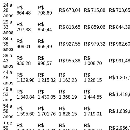
24 a
R$
R$
28
R$ 678,04
R$ 715,88
R$ 703,6
664,48
708,69
anos
29 a
R$
R$
33
R$ 813,65
R$ 859,06
R$ 844,3
797,38
850,44
anos
34 a
R$
R$
38
R$ 927,55
R$ 979,32
R$ 962,6
909,01
969,49
anos
39 a
R$
R$
R$
43
R$ 955,38
R$ 991,4
936,28
998,57
1.008,70
anos
44 a
R$
R$
R$
R$
48
R$ 1.207,
1.139,98
1.215,82
1.163,23
1.228,15
anos
49 a
R$
R$
R$
R$
53
R$ 1.419,
1.340,84
1.430,05
1.368,19
1.444,55
anos
54 a
R$
R$
R$
R$
58
R$ 1.689,
1.595,60
1.701,76
1.628,15
1.719,01
anos
+ de
R$
R$
R$
R$
59
R$ 2.956,