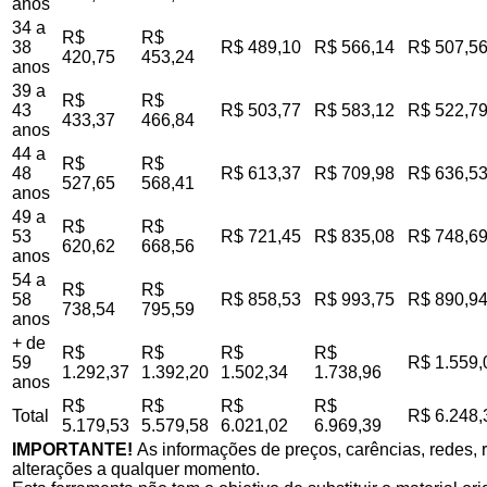
anos
34 a
R$
R$
38
R$ 489,10
R$ 566,14
R$ 507,5
420,75
453,24
anos
39 a
R$
R$
43
R$ 503,77
R$ 583,12
R$ 522,7
433,37
466,84
anos
44 a
R$
R$
48
R$ 613,37
R$ 709,98
R$ 636,5
527,65
568,41
anos
49 a
R$
R$
53
R$ 721,45
R$ 835,08
R$ 748,6
620,62
668,56
anos
54 a
R$
R$
58
R$ 858,53
R$ 993,75
R$ 890,9
738,54
795,59
anos
+ de
R$
R$
R$
R$
59
R$ 1.559,
1.292,37
1.392,20
1.502,34
1.738,96
anos
R$
R$
R$
R$
Total
R$ 6.248,
5.179,53
5.579,58
6.021,02
6.969,39
IMPORTANTE!
As informações de preços, carências, redes, r
alterações a qualquer momento.