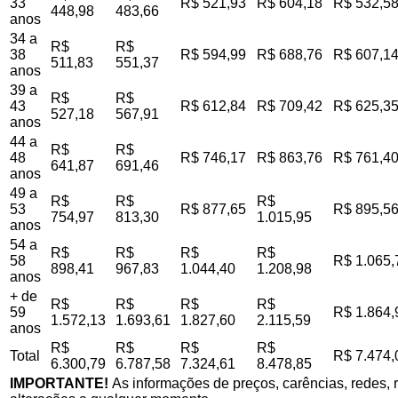
33
R$ 521,93
R$ 604,18
R$ 532,5
448,98
483,66
anos
34 a
R$
R$
38
R$ 594,99
R$ 688,76
R$ 607,1
511,83
551,37
anos
39 a
R$
R$
43
R$ 612,84
R$ 709,42
R$ 625,3
527,18
567,91
anos
44 a
R$
R$
48
R$ 746,17
R$ 863,76
R$ 761,4
641,87
691,46
anos
49 a
R$
R$
R$
53
R$ 877,65
R$ 895,5
754,97
813,30
1.015,95
anos
54 a
R$
R$
R$
R$
58
R$ 1.065,
898,41
967,83
1.044,40
1.208,98
anos
+ de
R$
R$
R$
R$
59
R$ 1.864,
1.572,13
1.693,61
1.827,60
2.115,59
anos
R$
R$
R$
R$
Total
R$ 7.474,
6.300,79
6.787,58
7.324,61
8.478,85
IMPORTANTE!
As informações de preços, carências, redes, r