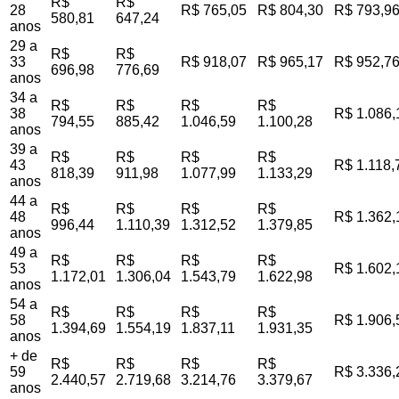
R$
R$
28
R$ 765,05
R$ 804,30
R$ 793,9
580,81
647,24
anos
29 a
R$
R$
33
R$ 918,07
R$ 965,17
R$ 952,7
696,98
776,69
anos
34 a
R$
R$
R$
R$
38
R$ 1.086,
794,55
885,42
1.046,59
1.100,28
anos
39 a
R$
R$
R$
R$
43
R$ 1.118,
818,39
911,98
1.077,99
1.133,29
anos
44 a
R$
R$
R$
R$
48
R$ 1.362,
996,44
1.110,39
1.312,52
1.379,85
anos
49 a
R$
R$
R$
R$
53
R$ 1.602,
1.172,01
1.306,04
1.543,79
1.622,98
anos
54 a
R$
R$
R$
R$
58
R$ 1.906,
1.394,69
1.554,19
1.837,11
1.931,35
anos
+ de
R$
R$
R$
R$
59
R$ 3.336,
2.440,57
2.719,68
3.214,76
3.379,67
anos