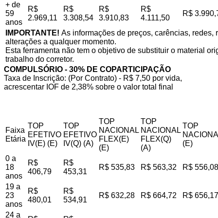
+ de
R$
R$
R$
R$
59
R$ 3.990,
2.969,11
3.308,54
3.910,83
4.111,50
anos
IMPORTANTE!
As informações de preços, carências, redes, r
alterações a qualquer momento.
Esta ferramenta não tem o objetivo de substituir o material o
trabalho do corretor.
COMPULSÓRIO - 30% DE COPARTICIPAÇÃO
Taxa de Inscrição: (Por Contrato) - R$ 7,50 por vida,
acrescentar IOF de 2,38% sobre o valor total final
TOP
TOP
TOP
TOP
TOP
Faixa
NACIONAL
NACIONAL
EFETIVO
EFETIVO
NACIONA
Etária
FLEX(E)
FLEX(Q)
IV(E) (E)
IV(Q) (A)
(E)
(E)
(A)
0 a
R$
R$
18
R$ 535,83
R$ 563,32
R$ 556,0
406,79
453,31
anos
19 a
R$
R$
23
R$ 632,28
R$ 664,72
R$ 656,1
480,01
534,91
anos
24 a