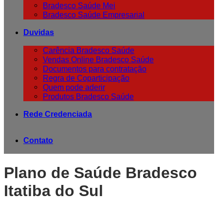
Bradesco Saúde Mei
Bradesco Saúde Empresarial
Duvidas
Carência Bradesco Saúde
Vendas Online Bradesco Saúde
Documentos para contratação
Regra de Coparticipação
Quem pode aderir
Produtos Bradesco Saúde
Rede Credenciada
Contato
Plano de Saúde Bradesco
Itatiba do Sul