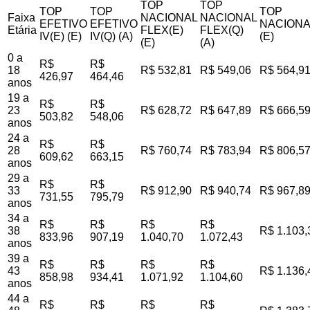
TOP
TOP
TOP
TOP
TOP
Faixa
NACIONAL
NACIONAL
EFETIVO
EFETIVO
NACIONA
Etária
FLEX(E)
FLEX(Q)
IV(E) (E)
IV(Q) (A)
(E)
(E)
(A)
0 a
R$
R$
18
R$ 532,81
R$ 549,06
R$ 564,9
426,97
464,46
anos
19 a
R$
R$
23
R$ 628,72
R$ 647,89
R$ 666,5
503,82
548,06
anos
24 a
R$
R$
28
R$ 760,74
R$ 783,94
R$ 806,5
609,62
663,15
anos
29 a
R$
R$
33
R$ 912,90
R$ 940,74
R$ 967,8
731,55
795,79
anos
34 a
R$
R$
R$
R$
38
R$ 1.103,
833,96
907,19
1.040,70
1.072,43
anos
39 a
R$
R$
R$
R$
43
R$ 1.136,
858,98
934,41
1.071,92
1.104,60
anos
44 a
R$
R$
R$
R$