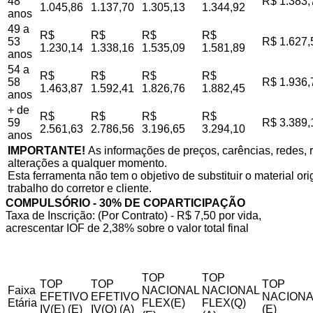
48
R$ 1.383,
1.045,86
1.137,70
1.305,13
1.344,92
anos
49 a
R$
R$
R$
R$
53
R$ 1.627,
1.230,14
1.338,16
1.535,09
1.581,89
anos
54 a
R$
R$
R$
R$
58
R$ 1.936,
1.463,87
1.592,41
1.826,76
1.882,45
anos
+ de
R$
R$
R$
R$
59
R$ 3.389,
2.561,63
2.786,56
3.196,65
3.294,10
anos
IMPORTANTE!
As informações de preços, carências, redes, r
alterações a qualquer momento.
Esta ferramenta não tem o objetivo de substituir o material o
trabalho do corretor e cliente.
COMPULSÓRIO - 30% DE COPARTICIPAÇÃO
Taxa de Inscrição: (Por Contrato) - R$ 7,50 por vida,
acrescentar IOF de 2,38% sobre o valor total final
TOP
TOP
TOP
TOP
TOP
Faixa
NACIONAL
NACIONAL
EFETIVO
EFETIVO
NACIONA
Etária
FLEX(E)
FLEX(Q)
IV(E) (E)
IV(Q) (A)
(E)