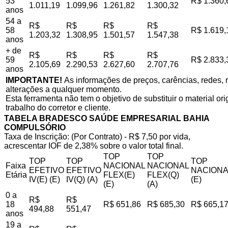
53
R$ 1.360,
1.011,19
1.099,96
1.261,82
1.300,32
anos
54 a
R$
R$
R$
R$
58
R$ 1.619,
1.203,32
1.308,95
1.501,57
1.547,38
anos
+ de
R$
R$
R$
R$
59
R$ 2.833,
2.105,69
2.290,53
2.627,60
2.707,76
anos
IMPORTANTE!
As informações de preços, carências, redes, r
alterações a qualquer momento.
Esta ferramenta não tem o objetivo de substituir o material o
trabalho do corretor e cliente.
TABELA BRADESCO SAÚDE EMPRESARIAL BAHIA
COMPULSÓRIO
Taxa de Inscrição: (Por Contrato) - R$ 7,50 por vida,
acrescentar IOF de 2,38% sobre o valor total final.
TOP
TOP
TOP
TOP
TOP
Faixa
NACIONAL
NACIONAL
EFETIVO
EFETIVO
NACIONA
Etária
FLEX(E)
FLEX(Q)
IV(E) (E)
IV(Q) (A)
(E)
(E)
(A)
0 a
R$
R$
18
R$ 651,86
R$ 685,30
R$ 665,1
494,88
551,47
anos
19 a