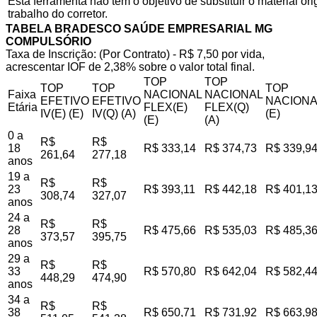
Esta ferramenta não tem o objetivo de substituir o material o
trabalho do corretor.
TABELA BRADESCO SAÚDE EMPRESARIAL MG
COMPULSÓRIO
Taxa de Inscrição: (Por Contrato) - R$ 7,50 por vida,
acrescentar IOF de 2,38% sobre o valor total final.
TOP
TOP
TOP
TOP
TOP
Faixa
NACIONAL
NACIONAL
EFETIVO
EFETIVO
NACIONA
Etária
FLEX(E)
FLEX(Q)
IV(E) (E)
IV(Q) (A)
(E)
(E)
(A)
0 a
R$
R$
18
R$ 333,14
R$ 374,73
R$ 339,9
261,64
277,18
anos
19 a
R$
R$
23
R$ 393,11
R$ 442,18
R$ 401,1
308,74
327,07
anos
24 a
R$
R$
28
R$ 475,66
R$ 535,03
R$ 485,3
373,57
395,75
anos
29 a
R$
R$
33
R$ 570,80
R$ 642,04
R$ 582,4
448,29
474,90
anos
34 a
R$
R$
38
R$ 650,71
R$ 731,92
R$ 663,9