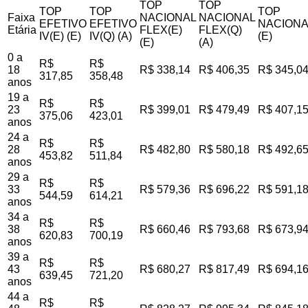
TOP
TOP
TOP
TOP
TOP
Faixa
NACIONAL
NACIONAL
EFETIVO
EFETIVO
NACIONA
Etária
FLEX(E)
FLEX(Q)
IV(E) (E)
IV(Q) (A)
(E)
(E)
(A)
0 a
R$
R$
18
R$ 338,14
R$ 406,35
R$ 345,0
317,85
358,48
anos
19 a
R$
R$
23
R$ 399,01
R$ 479,49
R$ 407,1
375,06
423,01
anos
24 a
R$
R$
28
R$ 482,80
R$ 580,18
R$ 492,6
453,82
511,84
anos
29 a
R$
R$
33
R$ 579,36
R$ 696,22
R$ 591,1
544,59
614,21
anos
34 a
R$
R$
38
R$ 660,46
R$ 793,68
R$ 673,9
620,83
700,19
anos
39 a
R$
R$
43
R$ 680,27
R$ 817,49
R$ 694,1
639,45
721,20
anos
44 a
R$
R$