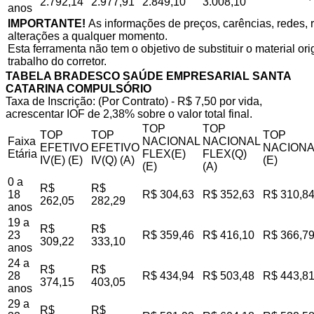
2.792,14
2.977,91
2.849,10
3.008,10
anos
IMPORTANTE!
As informações de preços, carências, redes, r
alterações a qualquer momento.
Esta ferramenta não tem o objetivo de substituir o material o
trabalho do corretor.
TABELA BRADESCO SAÚDE EMPRESARIAL SANTA
CATARINA COMPULSÓRIO
Taxa de Inscrição: (Por Contrato) - R$ 7,50 por vida,
acrescentar IOF de 2,38% sobre o valor total final.
TOP
TOP
TOP
TOP
TOP
Faixa
NACIONAL
NACIONAL
EFETIVO
EFETIVO
NACIONA
Etária
FLEX(E)
FLEX(Q)
IV(E) (E)
IV(Q) (A)
(E)
(E)
(A)
0 a
R$
R$
18
R$ 304,63
R$ 352,63
R$ 310,8
262,05
282,29
anos
19 a
R$
R$
23
R$ 359,46
R$ 416,10
R$ 366,7
309,22
333,10
anos
24 a
R$
R$
28
R$ 434,94
R$ 503,48
R$ 443,8
374,15
403,05
anos
29 a
R$
R$