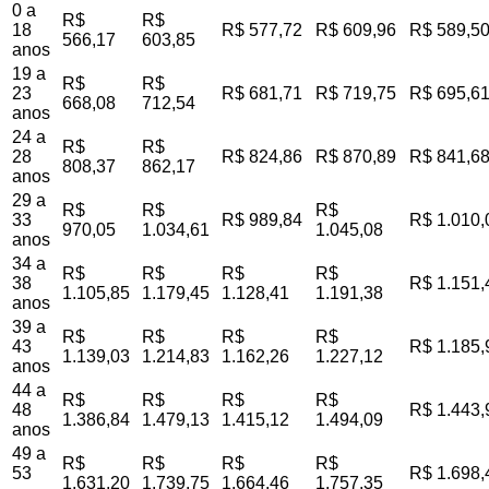
0 a
R$
R$
18
R$ 577,72
R$ 609,96
R$ 589,5
566,17
603,85
anos
19 a
R$
R$
23
R$ 681,71
R$ 719,75
R$ 695,6
668,08
712,54
anos
24 a
R$
R$
28
R$ 824,86
R$ 870,89
R$ 841,6
808,37
862,17
anos
29 a
R$
R$
R$
33
R$ 989,84
R$ 1.010,
970,05
1.034,61
1.045,08
anos
34 a
R$
R$
R$
R$
38
R$ 1.151,
1.105,85
1.179,45
1.128,41
1.191,38
anos
39 a
R$
R$
R$
R$
43
R$ 1.185,
1.139,03
1.214,83
1.162,26
1.227,12
anos
44 a
R$
R$
R$
R$
48
R$ 1.443,
1.386,84
1.479,13
1.415,12
1.494,09
anos
49 a
R$
R$
R$
R$
53
R$ 1.698,
1.631,20
1.739,75
1.664,46
1.757,35