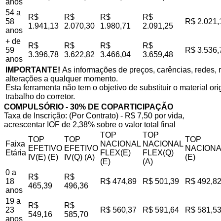
anos
54 a
R$
R$
R$
R$
58
R$ 2.021,
1.941,13
2.070,30
1.980,71
2.091,25
anos
+ de
R$
R$
R$
R$
59
R$ 3.536,
3.396,78
3.622,82
3.466,04
3.659,48
anos
IMPORTANTE!
As informações de preços, carências, redes, r
alterações a qualquer momento.
Esta ferramenta não tem o objetivo de substituir o material o
trabalho do corretor.
COMPULSÓRIO - 30% DE COPARTICIPAÇÃO
Taxa de Inscrição: (Por Contrato) - R$ 7,50 por vida,
acrescentar IOF de 2,38% sobre o valor total final
TOP
TOP
TOP
TOP
TOP
Faixa
NACIONAL
NACIONAL
EFETIVO
EFETIVO
NACIONA
Etária
FLEX(E)
FLEX(Q)
IV(E) (E)
IV(Q) (A)
(E)
(E)
(A)
0 a
R$
R$
18
R$ 474,89
R$ 501,39
R$ 492,8
465,39
496,36
anos
19 a
R$
R$
23
R$ 560,37
R$ 591,64
R$ 581,5
549,16
585,70
anos