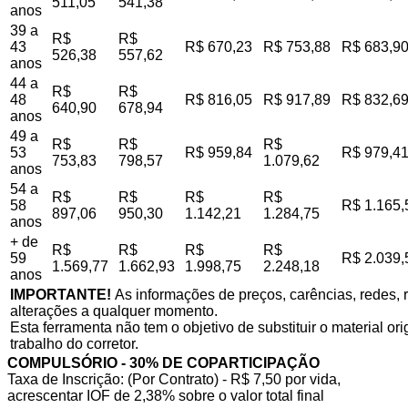
511,05
541,38
anos
39 a
R$
R$
43
R$ 670,23
R$ 753,88
R$ 683,9
526,38
557,62
anos
44 a
R$
R$
48
R$ 816,05
R$ 917,89
R$ 832,6
640,90
678,94
anos
49 a
R$
R$
R$
53
R$ 959,84
R$ 979,4
753,83
798,57
1.079,62
anos
54 a
R$
R$
R$
R$
58
R$ 1.165,
897,06
950,30
1.142,21
1.284,75
anos
+ de
R$
R$
R$
R$
59
R$ 2.039,
1.569,77
1.662,93
1.998,75
2.248,18
anos
IMPORTANTE!
As informações de preços, carências, redes, r
alterações a qualquer momento.
Esta ferramenta não tem o objetivo de substituir o material o
trabalho do corretor.
COMPULSÓRIO - 30% DE COPARTICIPAÇÃO
Taxa de Inscrição: (Por Contrato) - R$ 7,50 por vida,
acrescentar IOF de 2,38% sobre o valor total final