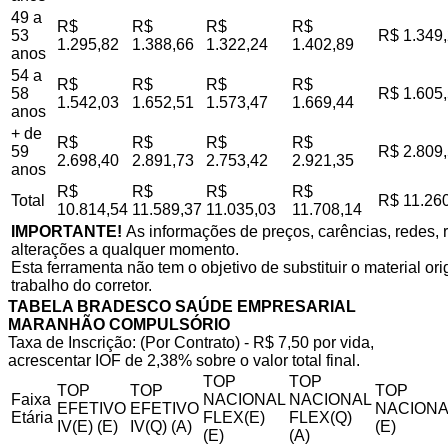
49 a
R$
R$
R$
R$
53
R$ 1.349
1.295,82
1.388,66
1.322,24
1.402,89
anos
54 a
R$
R$
R$
R$
58
R$ 1.605
1.542,03
1.652,51
1.573,47
1.669,44
anos
+ de
R$
R$
R$
R$
59
R$ 2.809
2.698,40
2.891,73
2.753,42
2.921,35
anos
R$
R$
R$
R$
Total
R$ 11.26
10.814,54
11.589,37
11.035,03
11.708,14
IMPORTANTE!
As informações de preços, carências, redes, r
alterações a qualquer momento.
Esta ferramenta não tem o objetivo de substituir o material o
trabalho do corretor.
TABELA BRADESCO SAÚDE EMPRESARIAL
MARANHÃO COMPULSÓRIO
Taxa de Inscrição: (Por Contrato) - R$ 7,50 por vida,
acrescentar IOF de 2,38% sobre o valor total final.
TOP
TOP
TOP
TOP
TOP
Faixa
NACIONAL
NACIONAL
EFETIVO
EFETIVO
NACIONA
Etária
FLEX(E)
FLEX(Q)
IV(E) (E)
IV(Q) (A)
(E)
(E)
(A)