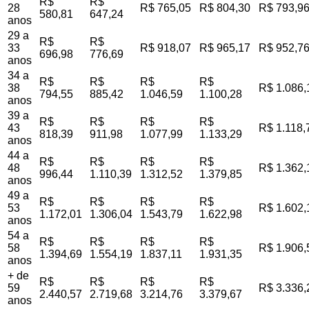
R$
R$
28
R$ 765,05
R$ 804,30
R$ 793,9
580,81
647,24
anos
29 a
R$
R$
33
R$ 918,07
R$ 965,17
R$ 952,7
696,98
776,69
anos
34 a
R$
R$
R$
R$
38
R$ 1.086,
794,55
885,42
1.046,59
1.100,28
anos
39 a
R$
R$
R$
R$
43
R$ 1.118,
818,39
911,98
1.077,99
1.133,29
anos
44 a
R$
R$
R$
R$
48
R$ 1.362,
996,44
1.110,39
1.312,52
1.379,85
anos
49 a
R$
R$
R$
R$
53
R$ 1.602,
1.172,01
1.306,04
1.543,79
1.622,98
anos
54 a
R$
R$
R$
R$
58
R$ 1.906,
1.394,69
1.554,19
1.837,11
1.931,35
anos
+ de
R$
R$
R$
R$
59
R$ 3.336,
2.440,57
2.719,68
3.214,76
3.379,67
anos