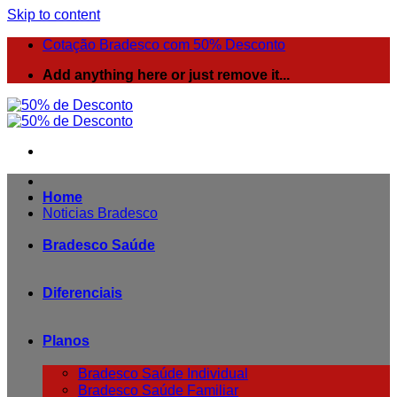
Skip to content
Cotação Bradesco com 50% Desconto
Add anything here or just remove it...
Home
Noticias Bradesco
Bradesco Saúde
Diferenciais
Planos
Bradesco Saúde Individual
Bradesco Saúde Familiar