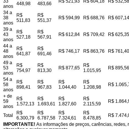
33
R$ 521,93
R$ 604,18
R$ 532,5
448,98
483,66
anos
34 a
R$
R$
38
R$ 594,99
R$ 688,76
R$ 607,1
511,83
551,37
anos
39 a
R$
R$
43
R$ 612,84
R$ 709,42
R$ 625,3
527,18
567,91
anos
44 a
R$
R$
48
R$ 746,17
R$ 863,76
R$ 761,4
641,87
691,46
anos
49 a
R$
R$
R$
53
R$ 877,65
R$ 895,5
754,97
813,30
1.015,95
anos
54 a
R$
R$
R$
R$
58
R$ 1.065,
898,41
967,83
1.044,40
1.208,98
anos
+ de
R$
R$
R$
R$
59
R$ 1.864,
1.572,13
1.693,61
1.827,60
2.115,59
anos
R$
R$
R$
R$
Total
R$ 7.474,
6.300,79
6.787,58
7.324,61
8.478,85
IMPORTANTE!
As informações de preços, carências, redes, r