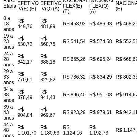
Faixa
NACIONAL
NACIONAL
EFETIVO
EFETIVO
NACIONA
Etária
FLEX(E)
FLEX(Q)
IV(E) (E)
IV(Q) (A)
(E)
(E)
(A)
0 a
R$
R$
18
R$ 458,93
R$ 486,93
R$ 468,2
449,76
481,99
anos
19 a
R$
R$
23
R$ 541,54
R$ 574,58
R$ 552,5
530,72
568,75
anos
24 a
R$
R$
28
R$ 655,26
R$ 695,24
R$ 668,6
642,17
688,18
anos
29 a
R$
R$
33
R$ 786,32
R$ 834,29
R$ 802,3
770,61
825,82
anos
34 a
R$
R$
38
R$ 896,40
R$ 951,08
R$ 914,6
878,49
941,43
anos
39 a
R$
R$
43
R$ 923,29
R$ 979,61
R$ 942,1
904,84
969,67
anos
44 a
R$
R$
R$
R$
48
R$ 1.147
1.101,70
1.180,63
1.124,16
1.192,73
anos