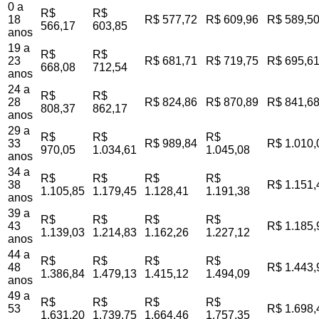
0 a
R$
R$
18
R$ 577,72
R$ 609,96
R$ 589,5
566,17
603,85
anos
19 a
R$
R$
23
R$ 681,71
R$ 719,75
R$ 695,6
668,08
712,54
anos
24 a
R$
R$
28
R$ 824,86
R$ 870,89
R$ 841,6
808,37
862,17
anos
29 a
R$
R$
R$
33
R$ 989,84
R$ 1.010,
970,05
1.034,61
1.045,08
anos
34 a
R$
R$
R$
R$
38
R$ 1.151,
1.105,85
1.179,45
1.128,41
1.191,38
anos
39 a
R$
R$
R$
R$
43
R$ 1.185,
1.139,03
1.214,83
1.162,26
1.227,12
anos
44 a
R$
R$
R$
R$
48
R$ 1.443,
1.386,84
1.479,13
1.415,12
1.494,09
anos
49 a
R$
R$
R$
R$
53
R$ 1.698,
1.631,20
1.739,75
1.664,46
1.757,35