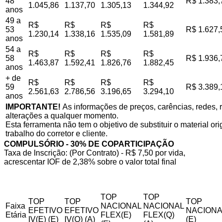
48
R$ 1.383,
1.045,86
1.137,70
1.305,13
1.344,92
anos
49 a
R$
R$
R$
R$
53
R$ 1.627,
1.230,14
1.338,16
1.535,09
1.581,89
anos
54 a
R$
R$
R$
R$
58
R$ 1.936,
1.463,87
1.592,41
1.826,76
1.882,45
anos
+ de
R$
R$
R$
R$
59
R$ 3.389,
2.561,63
2.786,56
3.196,65
3.294,10
anos
IMPORTANTE!
As informações de preços, carências, redes, r
alterações a qualquer momento.
Esta ferramenta não tem o objetivo de substituir o material o
trabalho do corretor e cliente.
COMPULSÓRIO - 30% DE COPARTICIPAÇÃO
Taxa de Inscrição: (Por Contrato) - R$ 7,50 por vida,
acrescentar IOF de 2,38% sobre o valor total final
TOP
TOP
TOP
TOP
TOP
Faixa
NACIONAL
NACIONAL
EFETIVO
EFETIVO
NACIONA
Etária
FLEX(E)
FLEX(Q)
IV(E) (E)
IV(Q) (A)
(E)