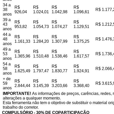
34 a
R$
R$
R$
R$
38
R$ 1.177,
926,04
1.024,01
1.042,98
1.096,61
anos
39 a
R$
R$
R$
R$
43
R$ 1.212,
953,82
1.054,73
1.074,27
1.129,51
anos
44 a
R$
R$
R$
R$
48
R$ 1.476,
1.161,33
1.284,20
1.307,99
1.375,25
anos
49 a
R$
R$
R$
R$
53
R$ 1.736,
1.365,96
1.510,48
1.538,46
1.617,57
anos
54 a
R$
R$
R$
R$
58
R$ 2.066,
1.625,49
1.797,47
1.830,77
1.924,91
anos
+ de
R$
R$
R$
R$
59
R$ 3.615,
2.844,44
3.145,39
3.203,66
3.368,40
anos
IMPORTANTE!
As informações de preços, carências, redes, r
alterações a qualquer momento.
Esta ferramenta não tem o objetivo de substituir o material o
trabalho do corretor.
COMPULSÓRIO - 30% DE COPARTICIPAÇÃO