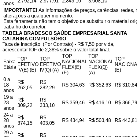
2.792,14
2.977,91
2.849,10
3.008,10
anos
IMPORTANTE!
As informações de preços, carências, redes, r
alterações a qualquer momento.
Esta ferramenta não tem o objetivo de substituir o material o
trabalho do corretor.
TABELA BRADESCO SAÚDE EMPRESARIAL SANTA
CATARINA COMPULSÓRIO
Taxa de Inscrição: (Por Contrato) - R$ 7,50 por vida,
acrescentar IOF de 2,38% sobre o valor total final.
TOP
TOP
TOP
TOP
TOP
Faixa
NACIONAL
NACIONAL
EFETIVO
EFETIVO
NACIONA
Etária
FLEX(E)
FLEX(Q)
IV(E) (E)
IV(Q) (A)
(E)
(E)
(A)
0 a
R$
R$
18
R$ 304,63
R$ 352,63
R$ 310,8
262,05
282,29
anos
19 a
R$
R$
23
R$ 359,46
R$ 416,10
R$ 366,7
309,22
333,10
anos
24 a
R$
R$
28
R$ 434,94
R$ 503,48
R$ 443,8
374,15
403,05
anos
29 a
R$
R$