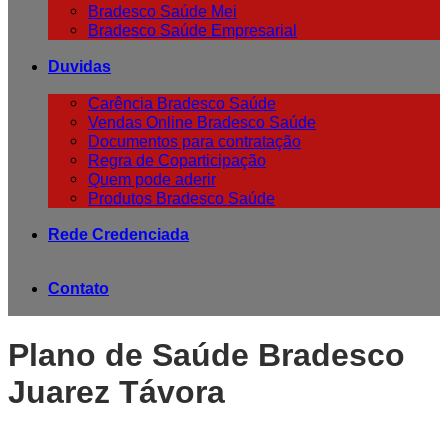
Bradesco Saúde Mei
Bradesco Saúde Empresarial
Duvidas
Carência Bradesco Saúde
Vendas Online Bradesco Saúde
Documentos para contratação
Regra de Coparticipação
Quem pode aderir
Produtos Bradesco Saúde
Rede Credenciada
Contato
Plano de Saúde Bradesco
Juarez Távora