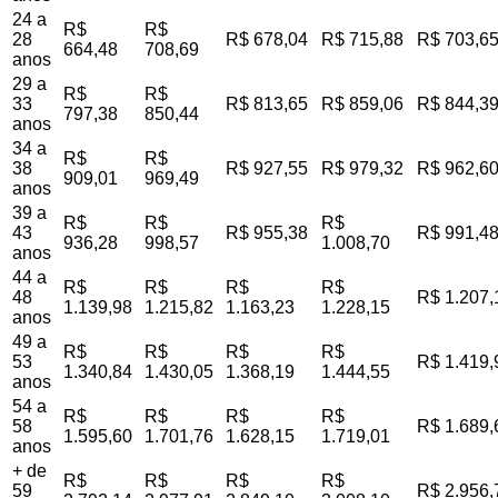
24 a
R$
R$
28
R$ 678,04
R$ 715,88
R$ 703,6
664,48
708,69
anos
29 a
R$
R$
33
R$ 813,65
R$ 859,06
R$ 844,3
797,38
850,44
anos
34 a
R$
R$
38
R$ 927,55
R$ 979,32
R$ 962,6
909,01
969,49
anos
39 a
R$
R$
R$
43
R$ 955,38
R$ 991,4
936,28
998,57
1.008,70
anos
44 a
R$
R$
R$
R$
48
R$ 1.207,
1.139,98
1.215,82
1.163,23
1.228,15
anos
49 a
R$
R$
R$
R$
53
R$ 1.419,
1.340,84
1.430,05
1.368,19
1.444,55
anos
54 a
R$
R$
R$
R$
58
R$ 1.689,
1.595,60
1.701,76
1.628,15
1.719,01
anos
+ de
R$
R$
R$
R$
59
R$ 2.956,