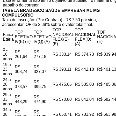
Esta ferramenta não tem o objetivo de substituir o material o
trabalho do corretor.
TABELA BRADESCO SAÚDE EMPRESARIAL MG
COMPULSÓRIO
Taxa de Inscrição: (Por Contrato) - R$ 7,50 por vida,
acrescentar IOF de 2,38% sobre o valor total final.
TOP
TOP
TOP
TOP
TOP
Faixa
NACIONAL
NACIONAL
EFETIVO
EFETIVO
NACIONA
Etária
FLEX(E)
FLEX(Q)
IV(E) (E)
IV(Q) (A)
(E)
(E)
(A)
0 a
R$
R$
18
R$ 333,14
R$ 374,73
R$ 339,9
261,64
277,18
anos
19 a
R$
R$
23
R$ 393,11
R$ 442,18
R$ 401,1
308,74
327,07
anos
24 a
R$
R$
28
R$ 475,66
R$ 535,03
R$ 485,3
373,57
395,75
anos
29 a
R$
R$
33
R$ 570,80
R$ 642,04
R$ 582,4
448,29
474,90
anos
34 a
R$
R$
38
R$ 650,71
R$ 731,92
R$ 663,9