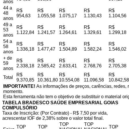
anos
44 a
R$
R$
R$
R$
R$
48
954,63
1.055,58
1.075,17
1.130,43
1.104,56
anos
49 a
R$
R$
R$
R$
R$
53
1.122,84
1.241,57
1.264,61
1.329,61
1.299,18
anos
54 a
R$
R$
R$
R$
R$
58
1.336,18
1.477,47
1.504,89
1.582,24
1.546,02
anos
+ de
R$
R$
R$
R$
R$
59
2.338,18
2.585,42
2.633,41
2.768,76
2.705,38
anos
R$
R$
R$
R$
R$
Total
9.370,85
10.361,80
10.554,08
11.096,58
10.842,58
IMPORTANTE!
As informações de preços, carências, redes, r
momento.
Esta ferramenta não tem o objetivo de substituir o material or
TABELA BRADESCO SAÚDE EMPRESARIAL GOIAS
COMPULSÓRIO
Taxa de Inscrição: (Por Contrato) - R$ 7,50 por vida,
acrescentar IOF de 2,38% sobre o valor total final.
TOP
TOP
TOP
TOP
TOP