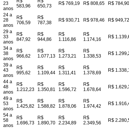
R$
R$
23
R$ 769,19
R$ 808,65
R$ 784,9
583,96
650,73
anos
24 a
R$
R$
28
R$ 930,71
R$ 978,46
R$ 949,7
706,59
787,38
anos
29 a
R$
R$
R$
R$
33
R$ 1.139,
847,92
944,86
1.116,86
1.174,16
anos
34 a
R$
R$
R$
R$
38
R$ 1.299,
966,62
1.077,13
1.273,21
1.338,53
anos
39 a
R$
R$
R$
R$
43
R$ 1.338,
995,62
1.109,44
1.311,41
1.378,69
anos
44 a
R$
R$
R$
R$
48
R$ 1.629,
1.212,23
1.350,81
1.596,72
1.678,64
anos
49 a
R$
R$
R$
R$
53
R$ 1.916,
1.425,82
1.588,82
1.878,06
1.974,42
anos
54 a
R$
R$
R$
R$
58
R$ 2.280,
1.696,73
1.890,70
2.234,89
2.349,56
anos