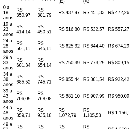
(E)
(A)
0 a
R$
R$
18
R$ 437,97
R$ 451,33
R$ 472,2
350,97
381,79
anos
19 a
R$
R$
23
R$ 516,80
R$ 532,57
R$ 557,2
414,14
450,51
anos
24 a
R$
R$
28
R$ 625,32
R$ 644,40
R$ 674,2
501,11
545,11
anos
29 a
R$
R$
33
R$ 750,39
R$ 773,29
R$ 809,1
601,34
654,14
anos
34 a
R$
R$
38
R$ 855,44
R$ 881,54
R$ 922,4
685,52
745,71
anos
39 a
R$
R$
43
R$ 881,10
R$ 907,99
R$ 950,0
706,09
768,08
anos
44 a
R$
R$
R$
R$
48
R$ 1.156,
859,71
935,18
1.072,79
1.105,53
anos
49 a
R$
R$
R$
R$