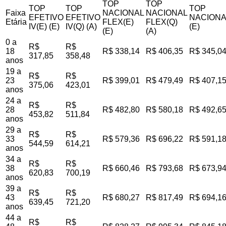
TOP
TOP
TOP
TOP
TOP
Faixa
NACIONAL
NACIONAL
EFETIVO
EFETIVO
NACIONA
Etária
FLEX(E)
FLEX(Q)
IV(E) (E)
IV(Q) (A)
(E)
(E)
(A)
0 a
R$
R$
18
R$ 338,14
R$ 406,35
R$ 345,0
317,85
358,48
anos
19 a
R$
R$
23
R$ 399,01
R$ 479,49
R$ 407,1
375,06
423,01
anos
24 a
R$
R$
28
R$ 482,80
R$ 580,18
R$ 492,6
453,82
511,84
anos
29 a
R$
R$
33
R$ 579,36
R$ 696,22
R$ 591,1
544,59
614,21
anos
34 a
R$
R$
38
R$ 660,46
R$ 793,68
R$ 673,9
620,83
700,19
anos
39 a
R$
R$
43
R$ 680,27
R$ 817,49
R$ 694,1
639,45
721,20
anos
44 a
R$
R$