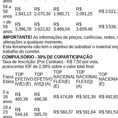
anos
54 a
R$
R$
R$
R$
58
R$ 2.021,
1.941,13
2.070,30
1.980,71
2.091,25
anos
+ de
R$
R$
R$
R$
59
R$ 3.536,
3.396,78
3.622,82
3.466,04
3.659,48
anos
IMPORTANTE!
As informações de preços, carências, redes, r
alterações a qualquer momento.
Esta ferramenta não tem o objetivo de substituir o material o
trabalho do corretor.
COMPULSÓRIO - 30% DE COPARTICIPAÇÃO
Taxa de Inscrição: (Por Contrato) - R$ 7,50 por vida,
acrescentar IOF de 2,38% sobre o valor total final
TOP
TOP
TOP
TOP
TOP
Faixa
NACIONAL
NACIONAL
EFETIVO
EFETIVO
NACIONA
Etária
FLEX(E)
FLEX(Q)
IV(E) (E)
IV(Q) (A)
(E)
(E)
(A)
0 a
R$
R$
18
R$ 474,89
R$ 501,39
R$ 492,8
465,39
496,36
anos
19 a
R$
R$
23
R$ 560,37
R$ 591,64
R$ 581,5
549,16
585,70
anos