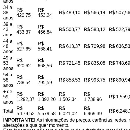
anos
34 a
R$
R$
38
R$ 489,10
R$ 566,14
R$ 507,5
420,75
453,24
anos
39 a
R$
R$
43
R$ 503,77
R$ 583,12
R$ 522,7
433,37
466,84
anos
44 a
R$
R$
48
R$ 613,37
R$ 709,98
R$ 636,5
527,65
568,41
anos
49 a
R$
R$
53
R$ 721,45
R$ 835,08
R$ 748,6
620,62
668,56
anos
54 a
R$
R$
58
R$ 858,53
R$ 993,75
R$ 890,9
738,54
795,59
anos
+ de
R$
R$
R$
R$
59
R$ 1.559,
1.292,37
1.392,20
1.502,34
1.738,96
anos
R$
R$
R$
R$
Total
R$ 6.248,
5.179,53
5.579,58
6.021,02
6.969,39
IMPORTANTE!
As informações de preços, carências, redes, r
alterações a qualquer momento.