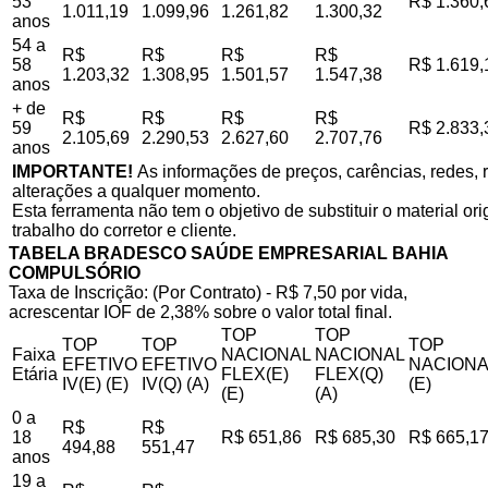
53
R$ 1.360,
1.011,19
1.099,96
1.261,82
1.300,32
anos
54 a
R$
R$
R$
R$
58
R$ 1.619,
1.203,32
1.308,95
1.501,57
1.547,38
anos
+ de
R$
R$
R$
R$
59
R$ 2.833,
2.105,69
2.290,53
2.627,60
2.707,76
anos
IMPORTANTE!
As informações de preços, carências, redes, r
alterações a qualquer momento.
Esta ferramenta não tem o objetivo de substituir o material o
trabalho do corretor e cliente.
TABELA BRADESCO SAÚDE EMPRESARIAL BAHIA
COMPULSÓRIO
Taxa de Inscrição: (Por Contrato) - R$ 7,50 por vida,
acrescentar IOF de 2,38% sobre o valor total final.
TOP
TOP
TOP
TOP
TOP
Faixa
NACIONAL
NACIONAL
EFETIVO
EFETIVO
NACIONA
Etária
FLEX(E)
FLEX(Q)
IV(E) (E)
IV(Q) (A)
(E)
(E)
(A)
0 a
R$
R$
18
R$ 651,86
R$ 685,30
R$ 665,1
494,88
551,47
anos
19 a