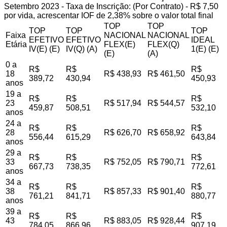
Setembro 2023 - Taxa de Inscrição: (Por Contrato) - R$ 7,50
por vida, acrescentar IOF de 2,38% sobre o valor total final
TOP
TOP
TOP
TOP
TOP
Faixa
NACIONAL
NACIONAL
EFETIVO
EFETIVO
IDEAL
Etária
FLEX(E)
FLEX(Q)
IV(E) (E)
IV(Q) (A)
1(E) (E)
(E)
(A)
0 a
R$
R$
R$
18
R$ 438,93
R$ 461,50
389,72
430,94
450,93
anos
19 a
R$
R$
R$
23
R$ 517,94
R$ 544,57
459,87
508,51
532,10
anos
24 a
R$
R$
R$
28
R$ 626,70
R$ 658,92
556,44
615,29
643,84
anos
29 a
R$
R$
R$
33
R$ 752,05
R$ 790,71
667,73
738,35
772,61
anos
34 a
R$
R$
R$
38
R$ 857,33
R$ 901,40
761,21
841,71
880,77
anos
39 a
R$
R$
R$
43
R$ 883,05
R$ 928,44
784,05
866,96
907,19