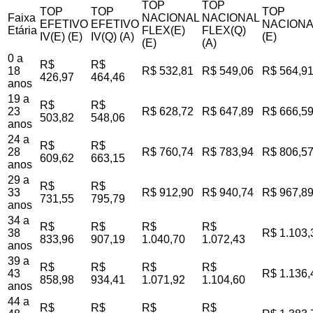
TOP
TOP
TOP
TOP
TOP
Faixa
NACIONAL
NACIONAL
EFETIVO
EFETIVO
NACIONA
Etária
FLEX(E)
FLEX(Q)
IV(E) (E)
IV(Q) (A)
(E)
(E)
(A)
0 a
R$
R$
18
R$ 532,81
R$ 549,06
R$ 564,9
426,97
464,46
anos
19 a
R$
R$
23
R$ 628,72
R$ 647,89
R$ 666,5
503,82
548,06
anos
24 a
R$
R$
28
R$ 760,74
R$ 783,94
R$ 806,5
609,62
663,15
anos
29 a
R$
R$
33
R$ 912,90
R$ 940,74
R$ 967,8
731,55
795,79
anos
34 a
R$
R$
R$
R$
38
R$ 1.103,
833,96
907,19
1.040,70
1.072,43
anos
39 a
R$
R$
R$
R$
43
R$ 1.136,
858,98
934,41
1.071,92
1.104,60
anos
44 a
R$
R$
R$
R$