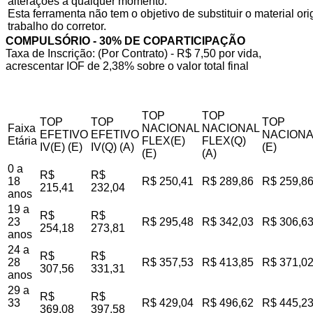
alterações a qualquer momento.
Esta ferramenta não tem o objetivo de substituir o material o
trabalho do corretor.
COMPULSÓRIO - 30% DE COPARTICIPAÇÃO
Taxa de Inscrição: (Por Contrato) - R$ 7,50 por vida,
acrescentar IOF de 2,38% sobre o valor total final
TOP
TOP
TOP
TOP
TOP
Faixa
NACIONAL
NACIONAL
EFETIVO
EFETIVO
NACIONA
Etária
FLEX(E)
FLEX(Q)
IV(E) (E)
IV(Q) (A)
(E)
(E)
(A)
0 a
R$
R$
18
R$ 250,41
R$ 289,86
R$ 259,8
215,41
232,04
anos
19 a
R$
R$
23
R$ 295,48
R$ 342,03
R$ 306,6
254,18
273,81
anos
24 a
R$
R$
28
R$ 357,53
R$ 413,85
R$ 371,0
307,56
331,31
anos
29 a
R$
R$
33
R$ 429,04
R$ 496,62
R$ 445,2
369,08
397,58