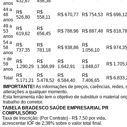
432,67
458,38
anos
44 a
R$
R$
48
R$ 670,77
R$ 754,53
R$ 696,1
526,80
558,11
anos
49 a
R$
R$
53
R$ 788,96
R$ 887,48
R$ 818,7
619,62
656,45
anos
54 a
R$
R$
R$
58
R$ 938,86
R$ 974,3
737,35
781,18
1.056,10
anos
+ de
R$
R$
R$
R$
59
R$ 1.705,
1.290,29
1.366,99
1.642,91
1.848,07
anos
R$
R$
R$
R$
Total
R$ 6.833,
5.171,21
5.478,52
6.584,40
7.406,65
IMPORTANTE!
As informações de preços, carências, redes, r
alterações a qualquer momento.
Esta ferramenta não tem o objetivo de substituir o material o
trabalho do corretor.
TABELA BRADESCO SAÚDE EMPRESARIAL PR
COMPULSÓRIO
Taxa de Inscrição: (Por Contrato) - R$ 7,50 por vida,
acrescentar IOF de 2,38% sobre o valor total final.