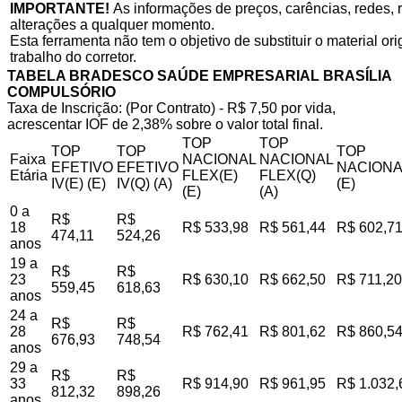
IMPORTANTE!
As informações de preços, carências, redes, r
alterações a qualquer momento.
Esta ferramenta não tem o objetivo de substituir o material o
trabalho do corretor.
TABELA BRADESCO SAÚDE EMPRESARIAL BRASÍLIA
COMPULSÓRIO
Taxa de Inscrição: (Por Contrato) - R$ 7,50 por vida,
acrescentar IOF de 2,38% sobre o valor total final.
TOP
TOP
TOP
TOP
TOP
Faixa
NACIONAL
NACIONAL
EFETIVO
EFETIVO
NACIONA
Etária
FLEX(E)
FLEX(Q)
IV(E) (E)
IV(Q) (A)
(E)
(E)
(A)
0 a
R$
R$
18
R$ 533,98
R$ 561,44
R$ 602,7
474,11
524,26
anos
19 a
R$
R$
23
R$ 630,10
R$ 662,50
R$ 711,20
559,45
618,63
anos
24 a
R$
R$
28
R$ 762,41
R$ 801,62
R$ 860,5
676,93
748,54
anos
29 a
R$
R$
33
R$ 914,90
R$ 961,95
R$ 1.032,
812,32
898,26
anos