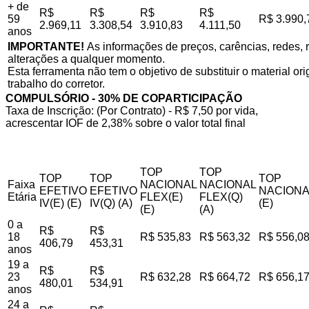
+ de
R$
R$
R$
R$
59
R$ 3.990,
2.969,11
3.308,54
3.910,83
4.111,50
anos
IMPORTANTE!
As informações de preços, carências, redes, r
alterações a qualquer momento.
Esta ferramenta não tem o objetivo de substituir o material o
trabalho do corretor.
COMPULSÓRIO - 30% DE COPARTICIPAÇÃO
Taxa de Inscrição: (Por Contrato) - R$ 7,50 por vida,
acrescentar IOF de 2,38% sobre o valor total final
TOP
TOP
TOP
TOP
TOP
Faixa
NACIONAL
NACIONAL
EFETIVO
EFETIVO
NACIONA
Etária
FLEX(E)
FLEX(Q)
IV(E) (E)
IV(Q) (A)
(E)
(E)
(A)
0 a
R$
R$
18
R$ 535,83
R$ 563,32
R$ 556,0
406,79
453,31
anos
19 a
R$
R$
23
R$ 632,28
R$ 664,72
R$ 656,1
480,01
534,91
anos
24 a