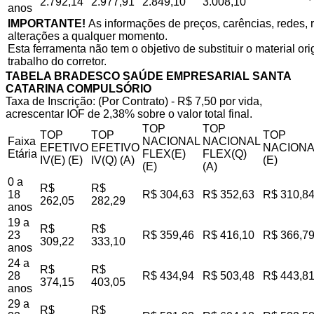
2.792,14
2.977,91
2.849,10
3.008,10
anos
IMPORTANTE!
As informações de preços, carências, redes, r
alterações a qualquer momento.
Esta ferramenta não tem o objetivo de substituir o material o
trabalho do corretor.
TABELA BRADESCO SAÚDE EMPRESARIAL SANTA
CATARINA COMPULSÓRIO
Taxa de Inscrição: (Por Contrato) - R$ 7,50 por vida,
acrescentar IOF de 2,38% sobre o valor total final.
TOP
TOP
TOP
TOP
TOP
Faixa
NACIONAL
NACIONAL
EFETIVO
EFETIVO
NACIONA
Etária
FLEX(E)
FLEX(Q)
IV(E) (E)
IV(Q) (A)
(E)
(E)
(A)
0 a
R$
R$
18
R$ 304,63
R$ 352,63
R$ 310,8
262,05
282,29
anos
19 a
R$
R$
23
R$ 359,46
R$ 416,10
R$ 366,7
309,22
333,10
anos
24 a
R$
R$
28
R$ 434,94
R$ 503,48
R$ 443,8
374,15
403,05
anos
29 a
R$
R$