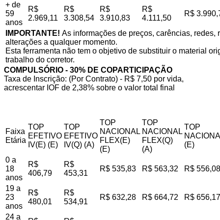
+ de
R$
R$
R$
R$
59
R$ 3.990,
2.969,11
3.308,54
3.910,83
4.111,50
anos
IMPORTANTE!
As informações de preços, carências, redes, r
alterações a qualquer momento.
Esta ferramenta não tem o objetivo de substituir o material o
trabalho do corretor.
COMPULSÓRIO - 30% DE COPARTICIPAÇÃO
Taxa de Inscrição: (Por Contrato) - R$ 7,50 por vida,
acrescentar IOF de 2,38% sobre o valor total final
TOP
TOP
TOP
TOP
TOP
Faixa
NACIONAL
NACIONAL
EFETIVO
EFETIVO
NACIONA
Etária
FLEX(E)
FLEX(Q)
IV(E) (E)
IV(Q) (A)
(E)
(E)
(A)
0 a
R$
R$
18
R$ 535,83
R$ 563,32
R$ 556,0
406,79
453,31
anos
19 a
R$
R$
23
R$ 632,28
R$ 664,72
R$ 656,1
480,01
534,91
anos
24 a