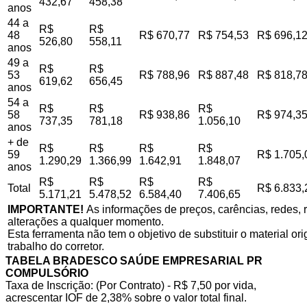
432,67
458,38
anos
44 a
R$
R$
48
R$ 670,77
R$ 754,53
R$ 696,1
526,80
558,11
anos
49 a
R$
R$
53
R$ 788,96
R$ 887,48
R$ 818,7
619,62
656,45
anos
54 a
R$
R$
R$
58
R$ 938,86
R$ 974,3
737,35
781,18
1.056,10
anos
+ de
R$
R$
R$
R$
59
R$ 1.705,
1.290,29
1.366,99
1.642,91
1.848,07
anos
R$
R$
R$
R$
Total
R$ 6.833,
5.171,21
5.478,52
6.584,40
7.406,65
IMPORTANTE!
As informações de preços, carências, redes, r
alterações a qualquer momento.
Esta ferramenta não tem o objetivo de substituir o material o
trabalho do corretor.
TABELA BRADESCO SAÚDE EMPRESARIAL PR
COMPULSÓRIO
Taxa de Inscrição: (Por Contrato) - R$ 7,50 por vida,
acrescentar IOF de 2,38% sobre o valor total final.