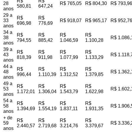
R$
R$
28
R$ 765,05
R$ 804,30
R$ 793,9
580,81
647,24
anos
29 a
R$
R$
33
R$ 918,07
R$ 965,17
R$ 952,7
696,98
776,69
anos
34 a
R$
R$
R$
R$
38
R$ 1.086,
794,55
885,42
1.046,59
1.100,28
anos
39 a
R$
R$
R$
R$
43
R$ 1.118,
818,39
911,98
1.077,99
1.133,29
anos
44 a
R$
R$
R$
R$
48
R$ 1.362,
996,44
1.110,39
1.312,52
1.379,85
anos
49 a
R$
R$
R$
R$
53
R$ 1.602,
1.172,01
1.306,04
1.543,79
1.622,98
anos
54 a
R$
R$
R$
R$
58
R$ 1.906,
1.394,69
1.554,19
1.837,11
1.931,35
anos
+ de
R$
R$
R$
R$
59
R$ 3.336,
2.440,57
2.719,68
3.214,76
3.379,67
anos