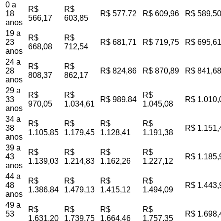
0 a
R$
R$
18
R$ 577,72
R$ 609,96
R$ 589,5
566,17
603,85
anos
19 a
R$
R$
23
R$ 681,71
R$ 719,75
R$ 695,6
668,08
712,54
anos
24 a
R$
R$
28
R$ 824,86
R$ 870,89
R$ 841,6
808,37
862,17
anos
29 a
R$
R$
R$
33
R$ 989,84
R$ 1.010,
970,05
1.034,61
1.045,08
anos
34 a
R$
R$
R$
R$
38
R$ 1.151,
1.105,85
1.179,45
1.128,41
1.191,38
anos
39 a
R$
R$
R$
R$
43
R$ 1.185,
1.139,03
1.214,83
1.162,26
1.227,12
anos
44 a
R$
R$
R$
R$
48
R$ 1.443,
1.386,84
1.479,13
1.415,12
1.494,09
anos
49 a
R$
R$
R$
R$
53
R$ 1.698,
1.631,20
1.739,75
1.664,46
1.757,35