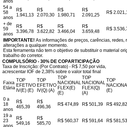
anos
54 a
R$
R$
R$
R$
58
R$ 2.021,
1.941,13
2.070,30
1.980,71
2.091,25
anos
+ de
R$
R$
R$
R$
59
R$ 3.536,
3.396,78
3.622,82
3.466,04
3.659,48
anos
IMPORTANTE!
As informações de preços, carências, redes, r
alterações a qualquer momento.
Esta ferramenta não tem o objetivo de substituir o material o
trabalho do corretor.
COMPULSÓRIO - 30% DE COPARTICIPAÇÃO
Taxa de Inscrição: (Por Contrato) - R$ 7,50 por vida,
acrescentar IOF de 2,38% sobre o valor total final
TOP
TOP
TOP
TOP
TOP
Faixa
NACIONAL
NACIONAL
EFETIVO
EFETIVO
NACIONA
Etária
FLEX(E)
FLEX(Q)
IV(E) (E)
IV(Q) (A)
(E)
(E)
(A)
0 a
R$
R$
18
R$ 474,89
R$ 501,39
R$ 492,8
465,39
496,36
anos
19 a
R$
R$
23
R$ 560,37
R$ 591,64
R$ 581,5
549,16
585,70
anos