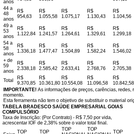
anos
44 a
R$
R$
R$
R$
R$
48
954,63
1.055,58
1.075,17
1.130,43
1.104,56
anos
49 a
R$
R$
R$
R$
R$
53
1.122,84
1.241,57
1.264,61
1.329,61
1.299,18
anos
54 a
R$
R$
R$
R$
R$
58
1.336,18
1.477,47
1.504,89
1.582,24
1.546,02
anos
+ de
R$
R$
R$
R$
R$
59
2.338,18
2.585,42
2.633,41
2.768,76
2.705,38
anos
R$
R$
R$
R$
R$
Total
9.370,85
10.361,80
10.554,08
11.096,58
10.842,58
IMPORTANTE!
As informações de preços, carências, redes, r
momento.
Esta ferramenta não tem o objetivo de substituir o material or
TABELA BRADESCO SAÚDE EMPRESARIAL GOIAS
COMPULSÓRIO
Taxa de Inscrição: (Por Contrato) - R$ 7,50 por vida,
acrescentar IOF de 2,38% sobre o valor total final.
TOP
TOP
TOP
TOP
TOP