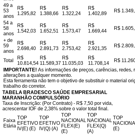
49 a
R$
R$
R$
R$
53
R$ 1.349
1.295,82
1.388,66
1.322,24
1.402,89
anos
54 a
R$
R$
R$
R$
58
R$ 1.605
1.542,03
1.652,51
1.573,47
1.669,44
anos
+ de
R$
R$
R$
R$
59
R$ 2.809
2.698,40
2.891,73
2.753,42
2.921,35
anos
R$
R$
R$
R$
Total
R$ 11.26
10.814,54
11.589,37
11.035,03
11.708,14
IMPORTANTE!
As informações de preços, carências, redes, r
alterações a qualquer momento.
Esta ferramenta não tem o objetivo de substituir o material o
trabalho do corretor.
TABELA BRADESCO SAÚDE EMPRESARIAL
MARANHÃO COMPULSÓRIO
Taxa de Inscrição: (Por Contrato) - R$ 7,50 por vida,
acrescentar IOF de 2,38% sobre o valor total final.
TOP
TOP
TOP
TOP
TOP
Faixa
NACIONAL
NACIONAL
EFETIVO
EFETIVO
NACIONA
Etária
FLEX(E)
FLEX(Q)
IV(E) (E)
IV(Q) (A)
(E)
(E)
(A)