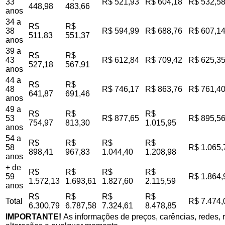
33
R$ 521,93
R$ 604,18
R$ 532,5
448,98
483,66
anos
34 a
R$
R$
38
R$ 594,99
R$ 688,76
R$ 607,1
511,83
551,37
anos
39 a
R$
R$
43
R$ 612,84
R$ 709,42
R$ 625,3
527,18
567,91
anos
44 a
R$
R$
48
R$ 746,17
R$ 863,76
R$ 761,4
641,87
691,46
anos
49 a
R$
R$
R$
53
R$ 877,65
R$ 895,5
754,97
813,30
1.015,95
anos
54 a
R$
R$
R$
R$
58
R$ 1.065,
898,41
967,83
1.044,40
1.208,98
anos
+ de
R$
R$
R$
R$
59
R$ 1.864,
1.572,13
1.693,61
1.827,60
2.115,59
anos
R$
R$
R$
R$
Total
R$ 7.474,
6.300,79
6.787,58
7.324,61
8.478,85
IMPORTANTE!
As informações de preços, carências, redes, r