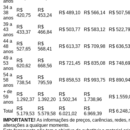
anos
34 a
R$
R$
38
R$ 489,10
R$ 566,14
R$ 507,5
420,75
453,24
anos
39 a
R$
R$
43
R$ 503,77
R$ 583,12
R$ 522,7
433,37
466,84
anos
44 a
R$
R$
48
R$ 613,37
R$ 709,98
R$ 636,5
527,65
568,41
anos
49 a
R$
R$
53
R$ 721,45
R$ 835,08
R$ 748,6
620,62
668,56
anos
54 a
R$
R$
58
R$ 858,53
R$ 993,75
R$ 890,9
738,54
795,59
anos
+ de
R$
R$
R$
R$
59
R$ 1.559,
1.292,37
1.392,20
1.502,34
1.738,96
anos
R$
R$
R$
R$
Total
R$ 6.248,
5.179,53
5.579,58
6.021,02
6.969,39
IMPORTANTE!
As informações de preços, carências, redes, r
alterações a qualquer momento.