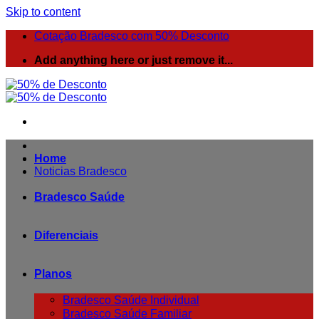
Skip to content
Cotação Bradesco com 50% Desconto
Add anything here or just remove it...
Home
Noticias Bradesco
Bradesco Saúde
Diferenciais
Planos
Bradesco Saúde Individual
Bradesco Saúde Familiar