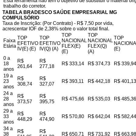
Esta ferramenta não tem o objetivo de substituir o material o
trabalho do corretor.
TABELA BRADESCO SAÚDE EMPRESARIAL MG
COMPULSÓRIO
Taxa de Inscrição: (Por Contrato) - R$ 7,50 por vida,
acrescentar IOF de 2,38% sobre o valor total final.
TOP
TOP
TOP
TOP
TOP
Faixa
NACIONAL
NACIONAL
EFETIVO
EFETIVO
NACIONA
Etária
FLEX(E)
FLEX(Q)
IV(E) (E)
IV(Q) (A)
(E)
(E)
(A)
0 a
R$
R$
18
R$ 333,14
R$ 374,73
R$ 339,9
261,64
277,18
anos
19 a
R$
R$
23
R$ 393,11
R$ 442,18
R$ 401,1
308,74
327,07
anos
24 a
R$
R$
28
R$ 475,66
R$ 535,03
R$ 485,3
373,57
395,75
anos
29 a
R$
R$
33
R$ 570,80
R$ 642,04
R$ 582,4
448,29
474,90
anos
34 a
R$
R$
38
R$ 650,71
R$ 731,92
R$ 663,9