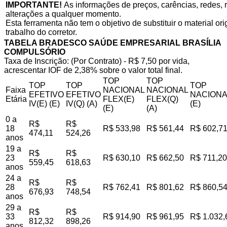
IMPORTANTE!
As informações de preços, carências, redes, r
alterações a qualquer momento.
Esta ferramenta não tem o objetivo de substituir o material o
trabalho do corretor.
TABELA BRADESCO SAÚDE EMPRESARIAL BRASÍLIA
COMPULSÓRIO
Taxa de Inscrição: (Por Contrato) - R$ 7,50 por vida,
acrescentar IOF de 2,38% sobre o valor total final.
TOP
TOP
TOP
TOP
TOP
Faixa
NACIONAL
NACIONAL
EFETIVO
EFETIVO
NACIONA
Etária
FLEX(E)
FLEX(Q)
IV(E) (E)
IV(Q) (A)
(E)
(E)
(A)
0 a
R$
R$
18
R$ 533,98
R$ 561,44
R$ 602,7
474,11
524,26
anos
19 a
R$
R$
23
R$ 630,10
R$ 662,50
R$ 711,20
559,45
618,63
anos
24 a
R$
R$
28
R$ 762,41
R$ 801,62
R$ 860,5
676,93
748,54
anos
29 a
R$
R$
33
R$ 914,90
R$ 961,95
R$ 1.032,
812,32
898,26
anos