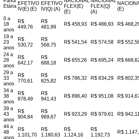
Faixa
NACIONAL
NACIONAL
EFETIVO
EFETIVO
NACIONA
Etária
FLEX(E)
FLEX(Q)
IV(E) (E)
IV(Q) (A)
(E)
(E)
(A)
0 a
R$
R$
18
R$ 458,93
R$ 486,93
R$ 468,2
449,76
481,99
anos
19 a
R$
R$
23
R$ 541,54
R$ 574,58
R$ 552,5
530,72
568,75
anos
24 a
R$
R$
28
R$ 655,26
R$ 695,24
R$ 668,6
642,17
688,18
anos
29 a
R$
R$
33
R$ 786,32
R$ 834,29
R$ 802,3
770,61
825,82
anos
34 a
R$
R$
38
R$ 896,40
R$ 951,08
R$ 914,6
878,49
941,43
anos
39 a
R$
R$
43
R$ 923,29
R$ 979,61
R$ 942,1
904,84
969,67
anos
44 a
R$
R$
R$
R$
48
R$ 1.147
1.101,70
1.180,63
1.124,16
1.192,73
anos