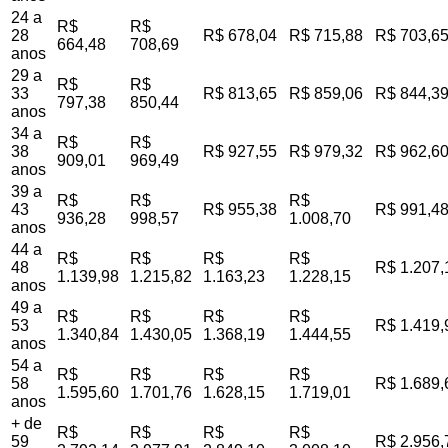
24 a
R$
R$
28
R$ 678,04
R$ 715,88
R$ 703,6
664,48
708,69
anos
29 a
R$
R$
33
R$ 813,65
R$ 859,06
R$ 844,3
797,38
850,44
anos
34 a
R$
R$
38
R$ 927,55
R$ 979,32
R$ 962,6
909,01
969,49
anos
39 a
R$
R$
R$
43
R$ 955,38
R$ 991,4
936,28
998,57
1.008,70
anos
44 a
R$
R$
R$
R$
48
R$ 1.207,
1.139,98
1.215,82
1.163,23
1.228,15
anos
49 a
R$
R$
R$
R$
53
R$ 1.419,
1.340,84
1.430,05
1.368,19
1.444,55
anos
54 a
R$
R$
R$
R$
58
R$ 1.689,
1.595,60
1.701,76
1.628,15
1.719,01
anos
+ de
R$
R$
R$
R$
59
R$ 2.956,