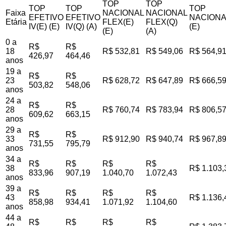
TOP
TOP
TOP
TOP
TOP
Faixa
NACIONAL
NACIONAL
EFETIVO
EFETIVO
NACIONA
Etária
FLEX(E)
FLEX(Q)
IV(E) (E)
IV(Q) (A)
(E)
(E)
(A)
0 a
R$
R$
18
R$ 532,81
R$ 549,06
R$ 564,9
426,97
464,46
anos
19 a
R$
R$
23
R$ 628,72
R$ 647,89
R$ 666,5
503,82
548,06
anos
24 a
R$
R$
28
R$ 760,74
R$ 783,94
R$ 806,5
609,62
663,15
anos
29 a
R$
R$
33
R$ 912,90
R$ 940,74
R$ 967,8
731,55
795,79
anos
34 a
R$
R$
R$
R$
38
R$ 1.103,
833,96
907,19
1.040,70
1.072,43
anos
39 a
R$
R$
R$
R$
43
R$ 1.136,
858,98
934,41
1.071,92
1.104,60
anos
44 a
R$
R$
R$
R$