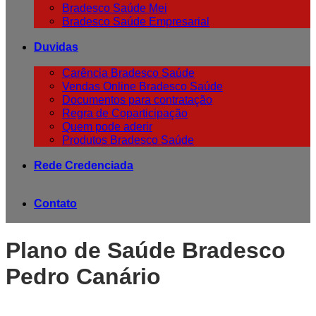
Bradesco Saúde Mei
Bradesco Saúde Empresarial
Duvidas
Carência Bradesco Saúde
Vendas Online Bradesco Saúde
Documentos para contratação
Regra de Coparticipação
Quem pode aderir
Produtos Bradesco Saúde
Rede Credenciada
Contato
Plano de Saúde Bradesco
Pedro Canário