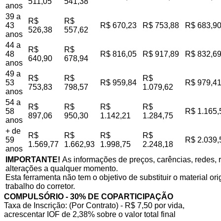
511,05
541,38
anos
39 a
R$
R$
43
R$ 670,23
R$ 753,88
R$ 683,9
526,38
557,62
anos
44 a
R$
R$
48
R$ 816,05
R$ 917,89
R$ 832,6
640,90
678,94
anos
49 a
R$
R$
R$
53
R$ 959,84
R$ 979,4
753,83
798,57
1.079,62
anos
54 a
R$
R$
R$
R$
58
R$ 1.165,
897,06
950,30
1.142,21
1.284,75
anos
+ de
R$
R$
R$
R$
59
R$ 2.039,
1.569,77
1.662,93
1.998,75
2.248,18
anos
IMPORTANTE!
As informações de preços, carências, redes, r
alterações a qualquer momento.
Esta ferramenta não tem o objetivo de substituir o material o
trabalho do corretor.
COMPULSÓRIO - 30% DE COPARTICIPAÇÃO
Taxa de Inscrição: (Por Contrato) - R$ 7,50 por vida,
acrescentar IOF de 2,38% sobre o valor total final