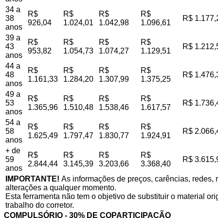
34 a
R$
R$
R$
R$
38
R$ 1.177,
926,04
1.024,01
1.042,98
1.096,61
anos
39 a
R$
R$
R$
R$
43
R$ 1.212,
953,82
1.054,73
1.074,27
1.129,51
anos
44 a
R$
R$
R$
R$
48
R$ 1.476,
1.161,33
1.284,20
1.307,99
1.375,25
anos
49 a
R$
R$
R$
R$
53
R$ 1.736,
1.365,96
1.510,48
1.538,46
1.617,57
anos
54 a
R$
R$
R$
R$
58
R$ 2.066,
1.625,49
1.797,47
1.830,77
1.924,91
anos
+ de
R$
R$
R$
R$
59
R$ 3.615,
2.844,44
3.145,39
3.203,66
3.368,40
anos
IMPORTANTE!
As informações de preços, carências, redes, r
alterações a qualquer momento.
Esta ferramenta não tem o objetivo de substituir o material o
trabalho do corretor.
COMPULSÓRIO - 30% DE COPARTICIPAÇÃO