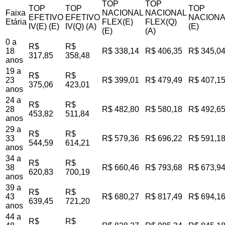
TOP
TOP
TOP
TOP
TOP
Faixa
NACIONAL
NACIONAL
EFETIVO
EFETIVO
NACIONA
Etária
FLEX(E)
FLEX(Q)
IV(E) (E)
IV(Q) (A)
(E)
(E)
(A)
0 a
R$
R$
18
R$ 338,14
R$ 406,35
R$ 345,0
317,85
358,48
anos
19 a
R$
R$
23
R$ 399,01
R$ 479,49
R$ 407,1
375,06
423,01
anos
24 a
R$
R$
28
R$ 482,80
R$ 580,18
R$ 492,6
453,82
511,84
anos
29 a
R$
R$
33
R$ 579,36
R$ 696,22
R$ 591,1
544,59
614,21
anos
34 a
R$
R$
38
R$ 660,46
R$ 793,68
R$ 673,9
620,83
700,19
anos
39 a
R$
R$
43
R$ 680,27
R$ 817,49
R$ 694,1
639,45
721,20
anos
44 a
R$
R$