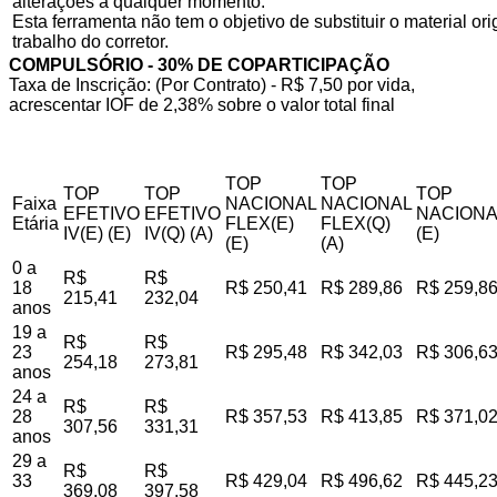
alterações a qualquer momento.
Esta ferramenta não tem o objetivo de substituir o material o
trabalho do corretor.
COMPULSÓRIO - 30% DE COPARTICIPAÇÃO
Taxa de Inscrição: (Por Contrato) - R$ 7,50 por vida,
acrescentar IOF de 2,38% sobre o valor total final
TOP
TOP
TOP
TOP
TOP
Faixa
NACIONAL
NACIONAL
EFETIVO
EFETIVO
NACIONA
Etária
FLEX(E)
FLEX(Q)
IV(E) (E)
IV(Q) (A)
(E)
(E)
(A)
0 a
R$
R$
18
R$ 250,41
R$ 289,86
R$ 259,8
215,41
232,04
anos
19 a
R$
R$
23
R$ 295,48
R$ 342,03
R$ 306,6
254,18
273,81
anos
24 a
R$
R$
28
R$ 357,53
R$ 413,85
R$ 371,0
307,56
331,31
anos
29 a
R$
R$
33
R$ 429,04
R$ 496,62
R$ 445,2
369,08
397,58