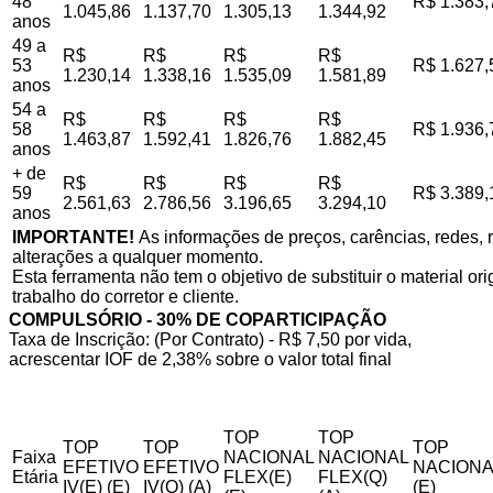
48
R$ 1.383,
1.045,86
1.137,70
1.305,13
1.344,92
anos
49 a
R$
R$
R$
R$
53
R$ 1.627,
1.230,14
1.338,16
1.535,09
1.581,89
anos
54 a
R$
R$
R$
R$
58
R$ 1.936,
1.463,87
1.592,41
1.826,76
1.882,45
anos
+ de
R$
R$
R$
R$
59
R$ 3.389,
2.561,63
2.786,56
3.196,65
3.294,10
anos
IMPORTANTE!
As informações de preços, carências, redes, r
alterações a qualquer momento.
Esta ferramenta não tem o objetivo de substituir o material o
trabalho do corretor e cliente.
COMPULSÓRIO - 30% DE COPARTICIPAÇÃO
Taxa de Inscrição: (Por Contrato) - R$ 7,50 por vida,
acrescentar IOF de 2,38% sobre o valor total final
TOP
TOP
TOP
TOP
TOP
Faixa
NACIONAL
NACIONAL
EFETIVO
EFETIVO
NACIONA
Etária
FLEX(E)
FLEX(Q)
IV(E) (E)
IV(Q) (A)
(E)