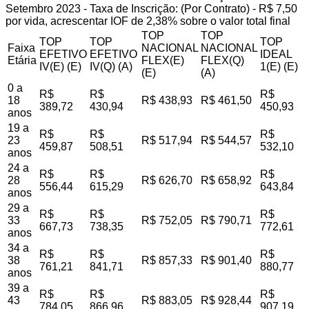
Setembro 2023 - Taxa de Inscrição: (Por Contrato) - R$ 7,50
por vida, acrescentar IOF de 2,38% sobre o valor total final
TOP
TOP
TOP
TOP
TOP
Faixa
NACIONAL
NACIONAL
EFETIVO
EFETIVO
IDEAL
Etária
FLEX(E)
FLEX(Q)
IV(E) (E)
IV(Q) (A)
1(E) (E)
(E)
(A)
0 a
R$
R$
R$
18
R$ 438,93
R$ 461,50
389,72
430,94
450,93
anos
19 a
R$
R$
R$
23
R$ 517,94
R$ 544,57
459,87
508,51
532,10
anos
24 a
R$
R$
R$
28
R$ 626,70
R$ 658,92
556,44
615,29
643,84
anos
29 a
R$
R$
R$
33
R$ 752,05
R$ 790,71
667,73
738,35
772,61
anos
34 a
R$
R$
R$
38
R$ 857,33
R$ 901,40
761,21
841,71
880,77
anos
39 a
R$
R$
R$
43
R$ 883,05
R$ 928,44
784,05
866,96
907,19