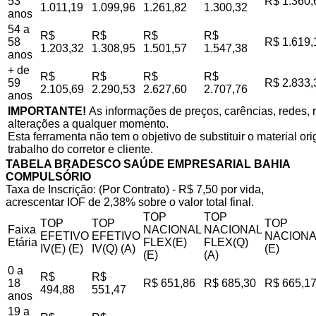
53
R$ 1.360,
1.011,19
1.099,96
1.261,82
1.300,32
anos
54 a
R$
R$
R$
R$
58
R$ 1.619,
1.203,32
1.308,95
1.501,57
1.547,38
anos
+ de
R$
R$
R$
R$
59
R$ 2.833,
2.105,69
2.290,53
2.627,60
2.707,76
anos
IMPORTANTE!
As informações de preços, carências, redes, r
alterações a qualquer momento.
Esta ferramenta não tem o objetivo de substituir o material o
trabalho do corretor e cliente.
TABELA BRADESCO SAÚDE EMPRESARIAL BAHIA
COMPULSÓRIO
Taxa de Inscrição: (Por Contrato) - R$ 7,50 por vida,
acrescentar IOF de 2,38% sobre o valor total final.
TOP
TOP
TOP
TOP
TOP
Faixa
NACIONAL
NACIONAL
EFETIVO
EFETIVO
NACIONA
Etária
FLEX(E)
FLEX(Q)
IV(E) (E)
IV(Q) (A)
(E)
(E)
(A)
0 a
R$
R$
18
R$ 651,86
R$ 685,30
R$ 665,1
494,88
551,47
anos
19 a