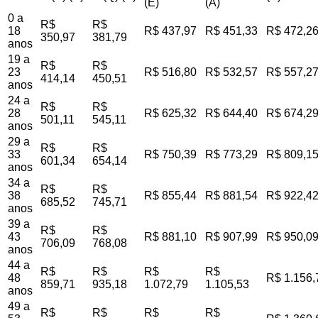
(E)
(A)
0 a
R$
R$
18
R$ 437,97
R$ 451,33
R$ 472,2
350,97
381,79
anos
19 a
R$
R$
23
R$ 516,80
R$ 532,57
R$ 557,2
414,14
450,51
anos
24 a
R$
R$
28
R$ 625,32
R$ 644,40
R$ 674,2
501,11
545,11
anos
29 a
R$
R$
33
R$ 750,39
R$ 773,29
R$ 809,1
601,34
654,14
anos
34 a
R$
R$
38
R$ 855,44
R$ 881,54
R$ 922,4
685,52
745,71
anos
39 a
R$
R$
43
R$ 881,10
R$ 907,99
R$ 950,0
706,09
768,08
anos
44 a
R$
R$
R$
R$
48
R$ 1.156,
859,71
935,18
1.072,79
1.105,53
anos
49 a
R$
R$
R$
R$