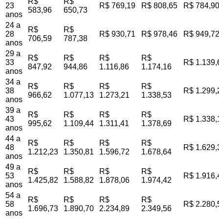
R$
R$
23
R$ 769,19
R$ 808,65
R$ 784,9
583,96
650,73
anos
24 a
R$
R$
28
R$ 930,71
R$ 978,46
R$ 949,7
706,59
787,38
anos
29 a
R$
R$
R$
R$
33
R$ 1.139,
847,92
944,86
1.116,86
1.174,16
anos
34 a
R$
R$
R$
R$
38
R$ 1.299,
966,62
1.077,13
1.273,21
1.338,53
anos
39 a
R$
R$
R$
R$
43
R$ 1.338,
995,62
1.109,44
1.311,41
1.378,69
anos
44 a
R$
R$
R$
R$
48
R$ 1.629,
1.212,23
1.350,81
1.596,72
1.678,64
anos
49 a
R$
R$
R$
R$
53
R$ 1.916,
1.425,82
1.588,82
1.878,06
1.974,42
anos
54 a
R$
R$
R$
R$
58
R$ 2.280,
1.696,73
1.890,70
2.234,89
2.349,56
anos