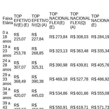
TOP
TOP
TOP
TOP
TOP
Faixa
NACIONAL
NACIONAL
EFETIVO
EFETIVO
NACIONA
Etária
FLEX(E)
FLEX(Q)
IV(E) (E)
IV(Q) (A)
(E)
(E)
(A)
0 a
R$
R$
18
R$ 273,84
R$ 308,03
R$ 284,1
215,07
227,84
anos
19 a
R$
R$
23
R$ 323,13
R$ 363,48
R$ 335,3
253,78
268,85
anos
24 a
R$
R$
28
R$ 390,98
R$ 439,81
R$ 405,7
307,07
325,31
anos
29 a
R$
R$
33
R$ 469,18
R$ 527,78
R$ 486,9
368,49
390,38
anos
34 a
R$
R$
38
R$ 534,86
R$ 601,66
R$ 555,0
420,07
445,03
anos
39 a
R$
R$
43
R$ 550,91
R$ 619,71
R$ 571,7