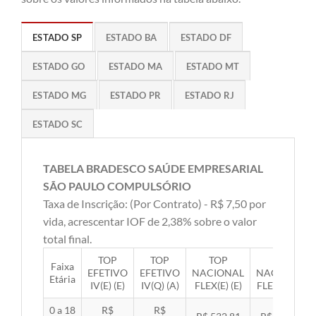
ESTADO SP
ESTADO BA
ESTADO DF
ESTADO GO
ESTADO MA
ESTADO MT
ESTADO MG
ESTADO PR
ESTADO RJ
ESTADO SC
TABELA BRADESCO SAÚDE EMPRESARIAL
SÃO PAULO COMPULSÓRIO
Taxa de Inscrição: (Por Contrato) - R$ 7,50 por
vida, acrescentar IOF de 2,38% sobre o valor
total final.
TOP
TOP
TOP
TOP
Faixa
EFETIVO
EFETIVO
NACIONAL
NACIONAL
Etária
IV(E) (E)
IV(Q) (A)
FLEX(E) (E)
FLEX(Q) (A)
0 a 18
R$
R$