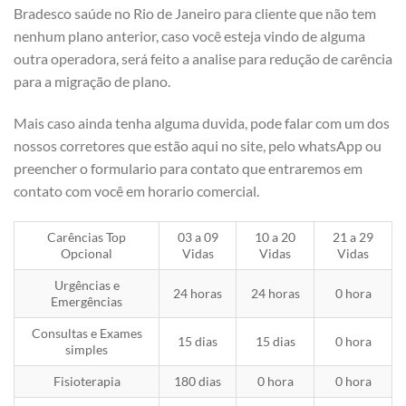
Bradesco saúde no Rio de Janeiro para cliente que não tem
nenhum plano anterior, caso você esteja vindo de alguma
outra operadora, será feito a analise para redução de carência
para a migração de plano.
Mais caso ainda tenha alguma duvida, pode falar com um dos
nossos corretores que estão aqui no site, pelo whatsApp ou
preencher o formulario para contato que entraremos em
contato com você em horario comercial.
Carências Top
03 a 09
10 a 20
21 a 29
Opcional
Vidas
Vidas
Vidas
Urgências e
24 horas
24 horas
0 hora
Emergências
Consultas e Exames
15 dias
15 dias
0 hora
simples
Fisioterapia
180 dias
0 hora
0 hora