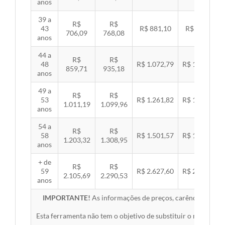
anos
39 a
R$
R$
43
R$ 881,10
R$ 907,99
706,09
768,08
anos
44 a
R$
R$
48
R$ 1.072,79
R$ 1.105,53
859,71
935,18
anos
49 a
R$
R$
53
R$ 1.261,82
R$ 1.300,32
1.011,19
1.099,96
anos
54 a
R$
R$
58
R$ 1.501,57
R$ 1.547,38
1.203,32
1.308,95
anos
+ de
R$
R$
59
R$ 2.627,60
R$ 2.707,76
2.105,69
2.290,53
anos
IMPORTANTE!
As informações de preços, carências, redes,
Esta ferramenta não tem o objetivo de substituir o material 