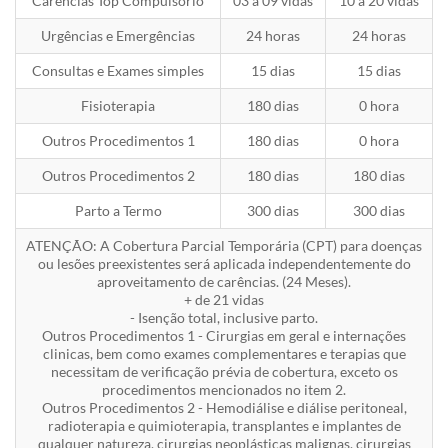
Carências Top Compulsório
03 a 09 vidas
10 a 20 vidas
Urgências e Emergências
24 horas
24 horas
Consultas e Exames simples
15 dias
15 dias
Fisioterapia
180 dias
0 hora
Outros Procedimentos 1
180 dias
0 hora
Outros Procedimentos 2
180 dias
180 dias
Parto a Termo
300 dias
300 dias
ATENÇÃO: A Cobertura Parcial Temporária (CPT) para doenças
ou lesões preexistentes será aplicada independentemente do
aproveitamento de carências. (24 Meses).
+ de 21 vidas
- Isenção total, inclusive parto.
Outros Procedimentos 1 - Cirurgias em geral e internações
clinicas, bem como exames complementares e terapias que
necessitam de verificação prévia de cobertura, exceto os
procedimentos mencionados no item 2.
Outros Procedimentos 2 - Hemodiálise e diálise peritoneal,
radioterapia e quimioterapia, transplantes e implantes de
qualquer natureza, cirurgias neoplásticas malignas, cirurgias