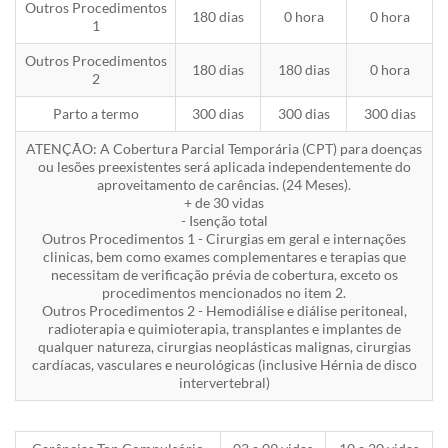
Outros Procedimentos
180 dias
0 hora
0 hora
1
Outros Procedimentos
180 dias
180 dias
0 hora
2
Parto a termo
300 dias
300 dias
300 dias
ATENÇÃO: A Cobertura Parcial Temporária (CPT) para doenças
ou lesões preexistentes será aplicada independentemente do
aproveitamento de carências. (24 Meses).
+ de 30 vidas
- Isenção total
Outros Procedimentos 1 - Cirurgias em geral e internações
clinicas, bem como exames complementares e terapias que
necessitam de verificação prévia de cobertura, exceto os
procedimentos mencionados no item 2.
Outros Procedimentos 2 - Hemodiálise e diálise peritoneal,
radioterapia e quimioterapia, transplantes e implantes de
qualquer natureza, cirurgias neoplásticas malignas, cirurgias
cardíacas, vasculares e neurológicas (inclusive Hérnia de disco
intervertebral)