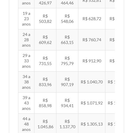
R$ 532,81
R$ 549,06
anos
426,97
464,46
19 a
R$
R$
23
R$ 628,72
R$ 647,89
503,82
548,06
anos
24 a
R$
R$
28
R$ 760,74
R$ 783,94
609,62
663,15
anos
29 a
R$
R$
33
R$ 912,90
R$ 940,74
731,55
795,79
anos
34 a
R$
R$
38
R$ 1.040,70
R$ 1.072,43
833,96
907,19
anos
39 a
R$
R$
43
R$ 1.071,92
R$ 1.104,60
858,98
934,41
anos
44 a
R$
R$
48
R$ 1.305,13
R$ 1.344,92
1.045,86
1.137,70
anos