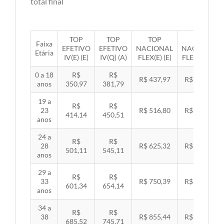
total final
TOP
TOP
TOP
TOP
Faixa
EFETIVO
EFETIVO
NACIONAL
NACIONAL
Etária
IV(E) (E)
IV(Q) (A)
FLEX(E) (E)
FLEX(Q) (A)
0 a 18
R$
R$
R$ 437,97
R$ 451,33
anos
350,97
381,79
19 a
R$
R$
23
R$ 516,80
R$ 532,57
414,14
450,51
anos
24 a
R$
R$
28
R$ 625,32
R$ 644,40
501,11
545,11
anos
29 a
R$
R$
33
R$ 750,39
R$ 773,29
601,34
654,14
anos
34 a
R$
R$
38
R$ 855,44
R$ 881,54
685,52
745,71