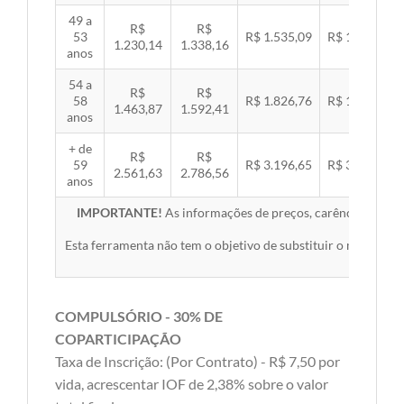
49 a
R$
R$
53
R$ 1.535,09
R$ 1.581,89
1.230,14
1.338,16
anos
54 a
R$
R$
58
R$ 1.826,76
R$ 1.882,45
1.463,87
1.592,41
anos
+ de
R$
R$
59
R$ 3.196,65
R$ 3.294,10
2.561,63
2.786,56
anos
IMPORTANTE!
As informações de preços, carências, redes,
Esta ferramenta não tem o objetivo de substituir o material 
COMPULSÓRIO - 30% DE
COPARTICIPAÇÃO
Taxa de Inscrição: (Por Contrato) - R$ 7,50 por
vida, acrescentar IOF de 2,38% sobre o valor